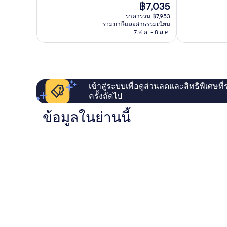
ราคา
฿7,035
เลิศ,
เยี่ยม,
ปัจจุบัน
1,006
1,000
ราคารวม ฿7,953
คือ
รีวิว
รีวิว
รวมภาษีและค่าธรรมเนียม
฿7,035
7 ส.ค. - 8 ส.ค.
เข้าสู่ระบบเพื่อดูส่วนลดและสิทธิพิเศษที
ครั้งถัดไป
ข้อมูลในย่านนี้