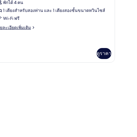
้งหมด
พักได้ 4 คน
อง
1 เตียงสำหรับสองท่าน และ 1 เตียงสองชั้นขนาดทวินไซส์
อง
Wi-Fi ฟรี
ฟ
ย
ยละเอียดเพิ่มเติม
เอียด
่ม
ิม
่ยว
ดูราคา
เบียง
อง
ฟ
ป
เบียง