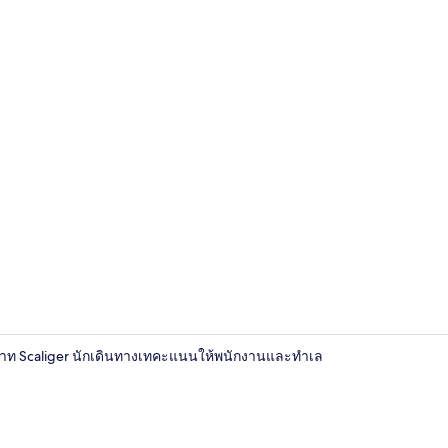
บริเวณภายน
 ปราสาท Scaliger นักเดินทางเทคะแนนให้พนักงานและทำเล
ฝ่ายต้อนรับ