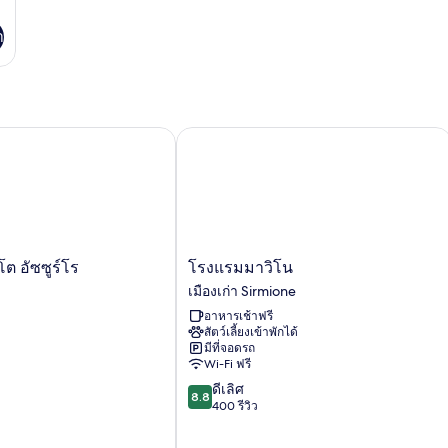
า
อัซซูร์โร
โรงแรมมาวิโน
โรงแรม
ต อัซซูร์โร
โรงแรมมาวิโน
มา
เมืองเก่า Sirmione
วิโน
อาหารเช้าฟรี
เมือง
สัตว์เลี้ยงเข้าพักได้
เก่า
มีที่จอดรถ
Sirmione
Wi-Fi ฟรี
8.8
ดีเลิศ
8.8
จาก
400 รีวิว
10,
ดี