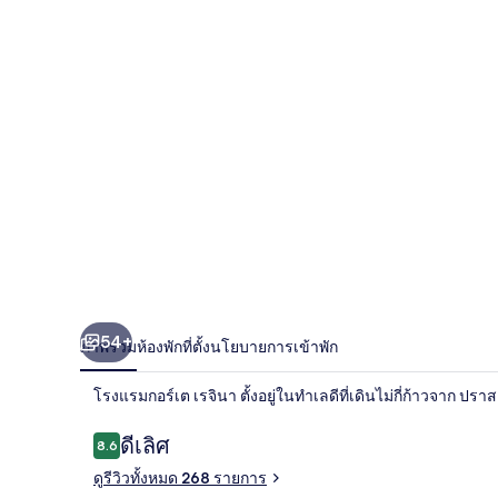
มก
อร์
เต
เร
จินา
54+
ภาพรวม
ห้องพัก
ที่ตั้ง
นโยบายการเข้าพัก
โรงแรมกอร์เต เรจินา ตั้งอยู่ในทำเลดีที่เดินไม่กี่ก้าวจาก
รีวิว
ดีเลิศ
8.6
8.6 จาก 10
ดูรีวิวทั้งหมด 268 รายการ