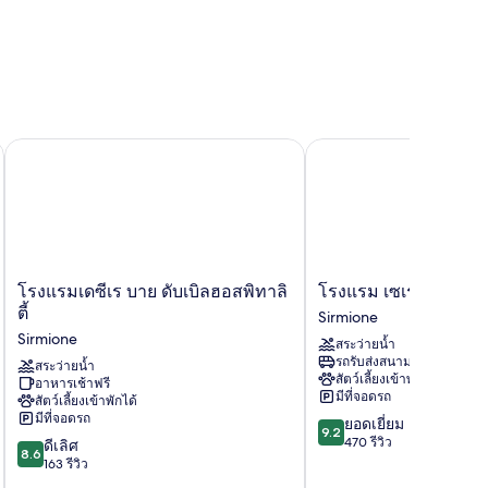
โรงแรมเดซีเร บาย ดับเบิลฮอสพิทาลิตี้
โรงแรม เซเรเนลลา
โรง
โรงแรม
โรงแรมเดซีเร บาย ดับเบิลฮอสพิทาลิ
โรงแรม เซเรเนลลา
แรม
เซ
ตี้
Sirmione
เด
เรเนล
Sirmione
สระว่ายน้ำ
ซีเร
ลา
รถรับส่งสนามบิน
บาย
สระว่ายน้ำ
Sirmione
สัตว์เลี้ยงเข้าพักได้
อาหารเช้าฟรี
ดับเบิล
มีที่จอดรถ
สัตว์เลี้ยงเข้าพักได้
ฮอส
มีที่จอดรถ
9.2
ยอดเยี่ยม
พิ
9.2
จาก
470 รีวิว
8.6
ทา
ดีเลิศ
8.6
10,
จาก
ลิ
163 รีวิว
ยอด
10,
ตี้