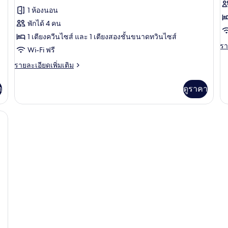
ทั้งหมด
ทั
เรียดั
รีวิว)
1 ห้องนอน
บเบิล,
ของ
ข
ระเบียง
พักได้ 4 คน
ห้อง
ห้
1 เตียงควีนไซส์ และ 1 เตียงสองชั้นขนาดทวินไซส์
แฟ
แ
รา
รา
Wi-Fi ฟรี
ละ
มิ
มิ
เพิ
ราย
รายละเอียดเพิ่มเติม
เต
ละเอียด
ลี่
ลี่,
เกี
เพิ่ม
(Classic)
า
ดูราคา
ระ
กับ
เติม
ห้
เกี่ยว
แ
กับ
่วน | เครื่องนอนระดับพรีเมียม, มินิบาร์, โต๊ะทำงาน, พื้นที่ทำงานแบบใช้แล็ปท็อ
มิ
ห้อง
ลี่,
แฟ
ระ
มิ
ลี่
(Classic)