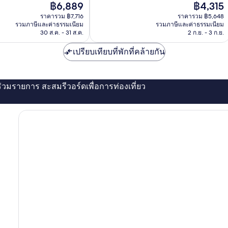
ราคา
ราคา
฿6,889
฿4,315
เลิศ,
ปัจจุบัน
ปัจจุบัน
400
ราคารวม ฿7,716
ราคารวม ฿5,648
คือ
คือ
รีวิว
รวมภาษีและค่าธรรมเนียม
รวมภาษีและค่าธรรมเนียม
฿6,889
฿4,315
30 ส.ค. - 31 ส.ค.
2 ก.ย. - 3 ก.ย.
เปรียบเทียบที่พักที่คล้ายกัน
่ร่วมรายการ สะสมรีวอร์ดเพื่อการท่องเที่ยว