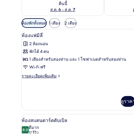
ตรวจสอบจำนวนห้องพักว่างในคืนนี้ ส.ค. 6 - ส.ค. 7
ตรวจสอบจำนวนห้
คืนนี้
ส.ค. 6 - ส.ค. 7
ตัว
ห้องพักทั้งหมด
1 เตียง
2 เตียง
กรอง
ห้องแฟมิลี่ | เครื่องนอนระดับพรี
เปิด
8
ห้องแฟมิลี่
ที่
ภาพถ่าย
มี
2 ห้องนอน
ทั้งหมด
ให้
พักได้ 4 คน
ของ
สำหรับ
1 เตียงสำหรับสองท่าน และ 1 โซฟาเบดสำหรับสองท่าน
ห้อง
ห้อง
Wi-Fi ฟรี
พัก
แฟ
ราย
รายละเอียดเพิ่มเติม
ละเอียด
มิ
เพิ่ม
เติม
ลี่
เกี่ยว
ดูราค
กับ
ห้อง
แฟ
ห้องสแตนดาร์ดดับเบิล | เครื่อง
เปิด
มิ
4
ห้องสแตนดาร์ดดับเบิล
ลี่
ภาพถ่าย
ดีมาก
8.0
8.0 จาก 10
(17
17 รีวิว