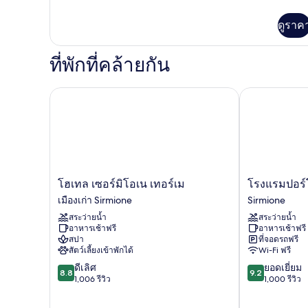
ละเอียด
ทะเลสาบ
เพิ่ม
ดูราค
บาง
เติม
เกี่ยว
ส่วน
กับ
ที่พักที่คล้ายกัน
ห้อง
ดับเบิล,
เห็น
โฮเทล เซอร์มิโอเน เทอร์เม
โรงแรมปอร์โต 
วิว
ทะเลสาบ
บาง
ส่วน
โฮ
โรง
โฮเทล เซอร์มิโอเน เทอร์เม
โรงแรมปอร์โ
เทล
แรม
เมืองเก่า Sirmione
Sirmione
เซอร์
ปอร์
สระว่ายน้ำ
สระว่ายน้ำ
มิ
โต
อาหารเช้าฟรี
อาหารเช้าฟรี
โอเน
อัซ
สปา
ที่จอดรถฟรี
เท
ซูร์
สัตว์เลี้ยงเข้าพักได้
Wi-Fi ฟรี
อร์
โร
8.8
9.2
ดีเลิศ
ยอดเยี่ยม
เม
Sirmione
8.8
9.2
จาก
จาก
1,006 รีวิว
1,000 รีวิว
เมือง
10,
10,
เก่า
ดี
ยอด
Sirmione