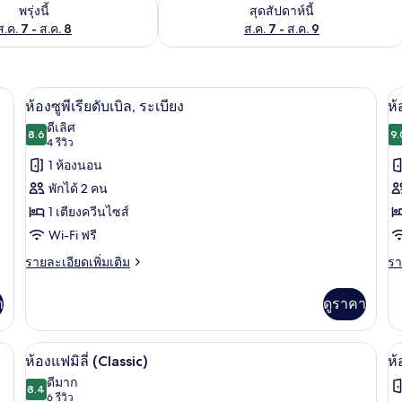
องพักว่างในพรุ่งนี้ ส.ค. 7 - ส.ค. 8
ตรวจสอบจำนวนห้องพักว่างในสุดสัปดาห์นี
พรุ่งนี้
สุดสัปดาห์นี้
ส.ค. 7 - ส.ค. 8
ส.ค. 7 - ส.ค. 9
เมียม, มินิบาร์, โต๊ะทำงาน, พื้นที่ทำงานแบบใช้แล็ปท็อป
ห้องซูพีเรียดับเบิล, ระเบียง | เครื่องนอ
เปิด
เป
7
ห้องซูพีเรียดับเบิล, ระเบียง
ห้
ภาพถ่าย
ภ
ดีเลิศ
8.6
9.
8.6 จาก 10
(4
4 รีวิว
ทั้งหมด
ทั
รีวิว)
1 ห้องนอน
ของ
ข
พักได้ 2 คน
ห้อง
ห้
1 เตียงควีนไซส์
ซู
ซิ
Wi-Fi ฟรี
พี
ราย
รา
รายละเอียดเพิ่มเติม
รา
ละเอียด
ละ
เรียดั
เพิ่ม
เพิ
า
ดูราคา
บเบิล,
เติม
เต
เกี่ยว
เกี
ระเบียง
กับ
กับ
นอนระดับพรีเมียม, มินิบาร์, โต๊ะทำงาน, พื้นที่ทำงานแบบใช้แล็ปท็อป
ห้องแฟมิลี่ (Classic) | เครื่องนอนระดับพ
เปิด
เป
3
ห้อง
ห้
ห้องแฟมิลี่ (Classic)
ห้
ซู
ซิง
ภาพถ่าย
ภ
ดีมาก
พี
8.4
8.4 จาก 10
(6
6 รีวิว