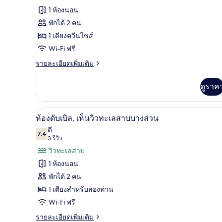
ทั้งหมด
รีวิว)
1 ห้องนอน
ของ
พักได้ 2 คน
ห้อง
1 เตียงควีนไซส์
สแตนดาร์ด
Wi-Fi ฟรี
ดับเบิล
ราย
รายละเอียดเพิ่มเติม
ละเอียด
เพิ่ม
ดูราค
เติม
เกี่ยว
กับ
ห้องดับเบิล, เห็นวิวทะเลสาบบางส
เปิด
9
ห้อง
ห้องดับเบิล, เห็นวิวทะเลสาบบางส่วน
สแตนดาร์ด
ภาพถ่าย
ดี
ดับเบิล
7.4
7.4 จาก 10
(3
3 รีวิว
ทั้งหมด
รีวิว)
วิวทะเลสาบ
ของ
1 ห้องนอน
ห้อง
พักได้ 2 คน
ดับเบิล,
1 เตียงสำหรับสองท่าน
เห็น
Wi-Fi ฟรี
วิว
ราย
รายละเอียดเพิ่มเติม