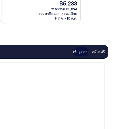
ราคา
฿5,233
เยี่ยม,
ดี
Sirmione
ปัจจุบัน
470
เลิศ,
ราคารวม ฿5,894
คือ
รีวิว
รวมภาษีและค่าธรรมเนียม
รวมภาษ
163
฿5,233
9 ส.ค. - 10 ส.ค.
รีวิว
เข้าสู่ระบบ
สมัครฟรี