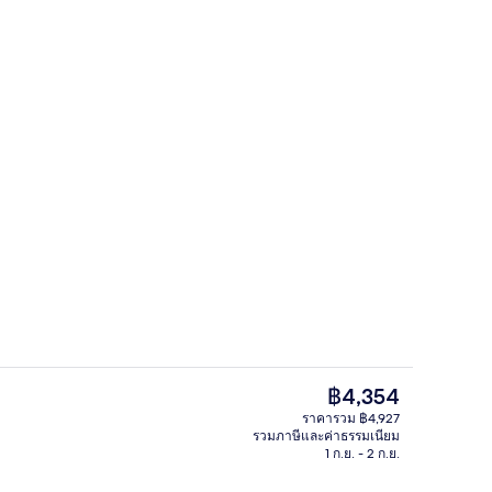
อก
ร้านอาหาร
ราคา
฿4,354
ปัจจุบัน
ราคารวม ฿4,927
฿4,354
รวมภาษีและค่าธรรมเนียม
ด้านหน้าที่พัก
1 ก.ย. - 2 ก.ย.