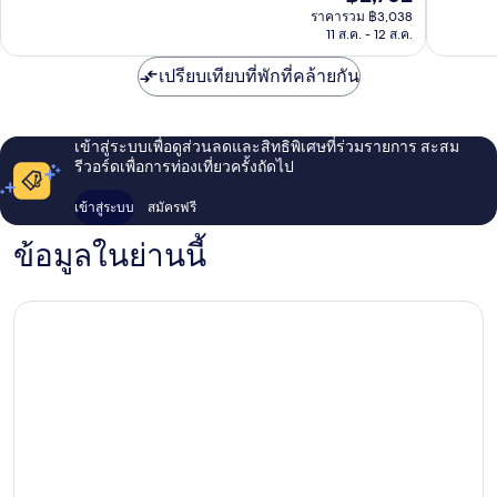
ปัจจุบัน
น้ำพุ
4,130
รีวิว
ราคารวม ฿3,038
คือ
ร้อน
11 ส.ค. - 12 ส.ค.
รีวิว
฿2,762
ธรรมชาติ
เขต
เปรียบเทียบที่พักที่คล้ายกัน
ชิ
โม
เงียว
เข้าสู่ระบบเพื่อดูส่วนลดและสิทธิพิเศษที่ร่วมรายการ สะสม
รีวอร์ดเพื่อการท่องเที่ยวครั้งถัดไป
เข้าสู่ระบบ
สมัครฟรี
ข้อมูลในย่านนี้