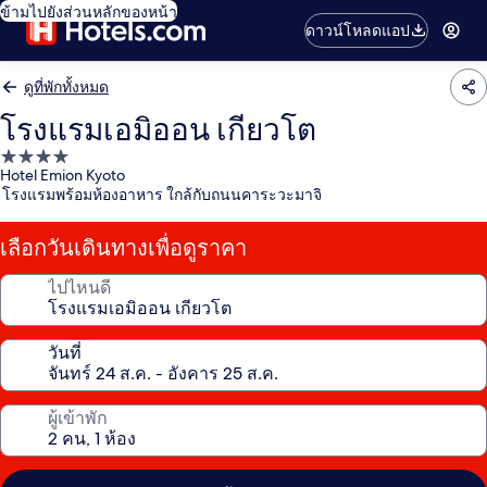
ข้ามไปยังส่วนหลักของหน้า
ดาวน์โหลดแอป
ดูที่พักทั้งหมด
โรงแรมเอมิออน เกียวโต
ที่พัก
Hotel Emion Kyoto
4.0
โรงแรมพร้อมห้องอาหาร ใกล้กับถนนคาระวะมาจิ
ดาว
เลือกวันเดินทางเพื่อดูราคา
ไปไหนดี
วันที่
ผู้เข้าพัก