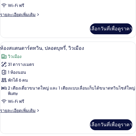
Wi-Fi ฟรี
โค
ราย
รายละเอียดเพิ่มเติม
โน
ละเอียด
มี
เพิ่ม
เลือกวันที่เพื่อดูราคา
เติม
ทวิน,
เกี่ยว
กับ
ปลอด
ผ้านวมขนเป็ด, ตู้นิรภัยในห้องพัก, โต๊ะ
เปิด
7
ห้อง
ห้องสแตนดาร์ดทวิน, ปลอดบุหรี่, วิวเมือง
บุหรี่,
อี
ภาพถ่าย
วิวเมือง
โค
วิว
ทั้งหมด
โน
31 ตารางเมตร
เมือง
มี
ของ
1 ห้องนอน
ทวิ
น,
ห้อง
พักได้ 6 คน
ปลอด
2 เตียงเดี่ยวขนาดใหญ่ และ 1 เตียงแบบเลื่อนเก็บได้ขนาดทวินไซส์ใหญ่
สแตนดาร์ด
บุหรี่,
พิเศษ
วิว
ทวิน,
Wi-Fi ฟรี
เมือง
ปลอด
ราย
รายละเอียดเพิ่มเติม
บุหรี่,
ละเอียด
เพิ่ม
วิว
เลือกวันที่เพื่อดูราคา
เติม
เกี่ยว
เมือง