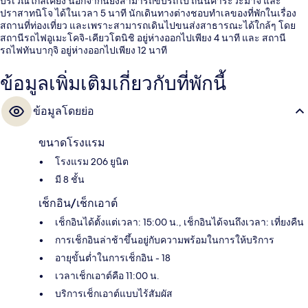
บริเวณใกล้เคียง นอกจากนี้ยังสามารถขับรถไป ถนนคาระวะมาจิ และ
ปราสาทนิโจ ได้ในเวลา 5 นาที นักเดินทางต่างชอบทำเลของที่พักในเรื่อง
สถานที่ท่องเที่ยว และเพราะสามารถเดินไปขนส่งสาธารณะได้ใกล้ๆ โดย
สถานีรถไฟอูเมะโคจิ-เคียวโตนิชิ อยู่ห่างออกไปเพียง 4 นาที และ สถานี
รถไฟทันบากุจิ อยู่ห่างออกไปเพียง 12 นาที
ข้อมูลเพิ่มเติมเกี่ยวกับที่พักนี้
ข้อมูลโดยย่อ
ขนาดโรงแรม
โรงแรม 206 ยูนิต
มี 8 ชั้น
เช็กอิน/เช็กเอาต์
เช็กอินได้ตั้งแต่เวลา: 15:00 น., เช็กอินได้จนถึงเวลา: เที่ยงคืน
การเช็กอินล่าช้าขึ้นอยู่กับความพร้อมในการให้บริการ
อายุขั้นต่ำในการเช็กอิน - 18
เวลาเช็กเอาต์คือ 11:00 น.
บริการเช็กเอาต์แบบไร้สัมผัส