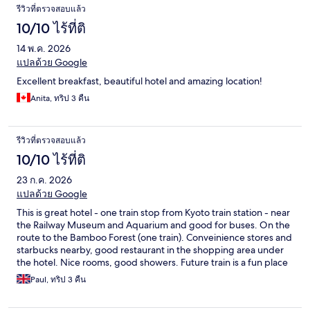
รีวิวที่ตรวจสอบแล้ว
10/10 ไร้ที่ติ
14 พ.ค. 2026
แปลด้วย Google
Excellent breakfast, beautiful hotel and amazing location!
Anita, ทริป 3 คืน
รีวิวที่ตรวจสอบแล้ว
10/10 ไร้ที่ติ
23 ก.ค. 2026
แปลด้วย Google
This is great hotel - one train stop from Kyoto train station - near
the Railway Museum and Aquarium and good for buses. On the
route to the Bamboo Forest (one train). Conveinience stores and
starbucks nearby, good restaurant in the shopping area under
the hotel. Nice rooms, good showers. Future train is a fun place
to have a drink - few yards away.
Paul, ทริป 3 คืน