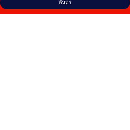
ค้นหา
คลัง
ภาพ
โรงแรม
เอ
มิ