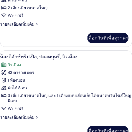
ห้อง
พักได้ 4 คน
2 เตียงเดี่ยวขนาดใหญ่
ดี
Wi-Fi ฟรี
ลัก
ราย
รายละเอียดเพิ่มเติม
ซ์
ละเอียด
ทวิน,
เพิ่ม
เลือกวันที่เพื่อดูราคา
เติม
ปลอด
เกี่ยว
กับ
บุหรี่
ห้องดีลักซ์ทริปเปิล, ปลอดบุหรี่, วิวเมือ
เปิด
8
ห้อง
ห้องดีลักซ์ทริปเปิล, ปลอดบุหรี่, วิวเมือง
ดี
ภาพถ่าย
วิวเมือง
ลัก
ทั้งหมด
ซ์
43 ตารางเมตร
ทวิ
ของ
1 ห้องนอน
น,
ปลอด
ห้อง
พักได้ 8 คน
บุหรี่
3 เตียงเดี่ยวขนาดใหญ่ และ 1 เตียงแบบเลื่อนเก็บได้ขนาดทวินไซส์ใหญ่
ดี
พิเศษ
ลัก
Wi-Fi ฟรี
ซ์
ราย
รายละเอียดเพิ่มเติม
ทริปเปิล,
ละเอียด
เพิ่ม
ปลอด
เลือกวันที่เพื่อดูราคา