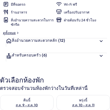
พัก
แ
มีที่จอดรถ
Wi-Fi ฟรี
ชื่น
น
น
ร้านอาหาร
เครื่องปรับอากาศ
ชอบ
สู
สิ่งอำนวยความสะดวกในการ
ฝ่ายต้อนรับ 24 ชั่วโมง
ง
ซักรีด
สุ
ด
ดูทั้งหมด
จ
า
สิ่งอำนวยความสะดวกหลัก
(12)
ก
นั
ก
สำหรับครอบครัว
(6)
เ
ดิ
น
ท
า
ตัวเลือกห้องพัก
ง
ตรวจสอบจำนวนห้องพักว่างในวันที่เหล่านี้
ตรวจสอบจำนวนห้องพักว่างในคืนนี้ ส.ค. 9 - ส.ค. 10
ตรวจสอบจำนวนห้องพักว่างในพรุ่ง
คืนนี้
พรุ่งนี้
ส.ค. 9 - ส.ค. 10
ส.ค. 10 - ส.ค. 11