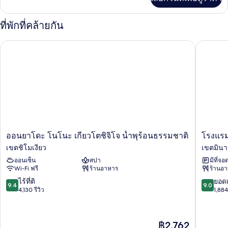
เติม
เกี่ยว
บุหรี่,
กับ
ที่พักที่คล้ายกัน
วิว
ห้อง
ดี
เมือง
ออนยาโดะ โนโนะ เกียวโตชิจิโจ น้ำพุร้อนธรรมชาติ
โรงแรมมิ
ลัก
ซ์
ทริปเปิล,
ปลอด
บุหรี่,
วิว
เมือง
ออ
โรงแรม
ออนยาโดะ โนโนะ เกียวโตชิจิโจ น้ำพุร้อนธรรมชาติ
โรงแรม
น
มิ
เขตชิโมเงียว
เขตมินา
ยา
ยา
ออนเซ็น
สปา
มีที่จอ
โดะ
โกะ
Wi-Fi ฟรี
ร้านอาหาร
ร้านอ
โน
เกีย
โนะ
วโต
9.4
9.0
ไร้ที่ติ
ยอดเ
9.4
9.0
เกีย
ฮา
จาก
จาก
4,130 รีวิว
1,884 
ว
ชิโจ
10,
10,
โต
เขต
ไร้
ยอด
ชิ
มิ
ที่
เยี่ยม,
ราคา
฿2,762
จิโจ
นามิ
ติ,
1,884