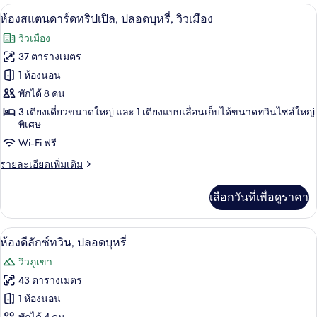
กับ
ห้องสแตนดาร์ดทริปเปิล, ปลอดบุหรี่, วิวเ
เปิด
6
ห้อง
ห้องสแตนดาร์ดทริปเปิล, ปลอดบุหรี่, วิวเมือง
สแตนดาร์ด
ภาพถ่าย
วิวเมือง
ทวิ
ทั้งหมด
น,
37 ตารางเมตร
ปลอด
ของ
1 ห้องนอน
บุหรี่,
วิว
ห้อง
พักได้ 8 คน
เมือง
3 เตียงเดี่ยวขนาดใหญ่ และ 1 เตียงแบบเลื่อนเก็บได้ขนาดทวินไซส์ใหญ่
สแตนดาร์ด
พิเศษ
ทริปเปิล,
Wi-Fi ฟรี
ปลอด
ราย
รายละเอียดเพิ่มเติม
บุหรี่,
ละเอียด
เพิ่ม
วิว
เลือกวันที่เพื่อดูราคา
เติม
เกี่ยว
เมือง
กับ
ห้องดีลักซ์ทวิน, ปลอดบุหรี่ | ผ้านวมขนเ
เปิด
7
ห้อง
ห้องดีลักซ์ทวิน, ปลอดบุหรี่
สแตนดาร์ด
ภาพถ่าย
วิวภูเขา
ทริปเปิล,
ทั้งหมด
ปลอด
43 ตารางเมตร
บุหรี่,
ของ
1 ห้องนอน
วิว
เมือง