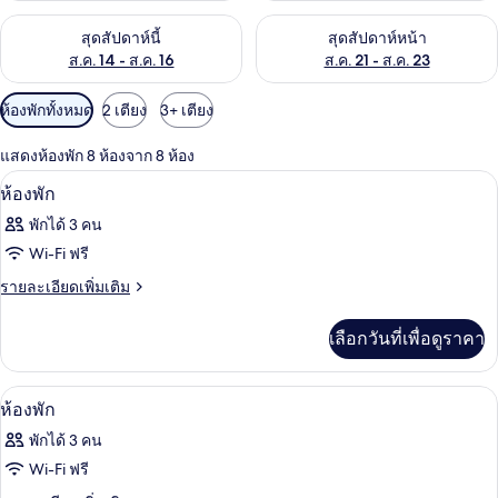
ตรวจสอบจำนวนห้องพักว่างในสุดสัปดาห์นี้ ส.ค. 14 - ส.ค. 16
ตรวจสอบจำนวนห้องพักว่างในสุดส
สุดสัปดาห์นี้
สุดสัปดาห์หน้า
ส.ค. 14 - ส.ค. 16
ส.ค. 21 - ส.ค. 23
ตัว
ห้องพักทั้งหมด
2 เตียง
3+ เตียง
กรอง
แสดงห้องพัก 8 ห้องจาก 8 ห้อง
ที่
ผ้านวมขนเป็ด, ตู้นิรภัยในห้องพัก, โต๊ะ
เปิด
มี
1
ห้องพัก
ให้
ภาพถ่าย
พักได้ 3 คน
สำหรับ
ทั้งหมด
Wi-Fi ฟรี
ห้อง
ของ
ราย
รายละเอียดเพิ่มเติม
พัก
ละเอียด
ห้อง
เพิ่ม
เลือกวันที่เพื่อดูราคา
พัก
เติม
เกี่ยว
กับ
ภายใน
เปิด
1
ห้อง
ห้องพัก
พัก
ภาพถ่าย
พักได้ 3 คน
ทั้งหมด
Wi-Fi ฟรี
ของ