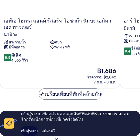
เอ
อาร์
เอพีเอ โฮเทล แอนด์ รีสอร์ท โอซาก้า นัมบะ เอกิมา
อาร์ โ
พีเอ
โฮ
เอะ ทาวเวอร์
มินามิ
โฮ
เทล
นานิวะ
Wi-Fi 
เทล
นัมบะ
ปลอดบุ
แอนด์
สระว่ายน้ำ
สปา
ได
มีที่จอดรถ
Wi-Fi ฟรี
รีสอร์ท
โก
9.4
ไร้ที่
9.4
โอ
คุโช
จาก
138 รี
8.8
ดีเลิศ
8.8
ซาก้
มิ
10,
จาก
4,566 รีวิว
า
นามิ
ไร้
10,
ราคา
฿1,686
นัมบะ
ที่
ดี
ปัจจุบัน
เอกิ
ติ,
เลิศ,
ราคารวม ฿2,040
คือ
มา
138
7 ส.ค. - 8 ส.ค.
4,566
฿1,686
เอะ
รีวิว
รีวิว
ทาวเวอร์
เปรียบเทียบที่พักที่คล้ายกัน
นา
นิวะ
เข้าสู่ระบบเพื่อดูส่วนลดและสิทธิพิเศษที่ร่วมรายการ สะสม
รีวอร์ดเพื่อการท่องเที่ยวครั้งถัดไป
เข้าสู่ระบบ
สมัครฟรี