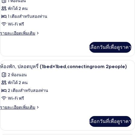
1 ห้องนอน
ปลอด
ทั้งหมด
บุหรี่
พักได้ 2 คน
(with
ของ
1 เตียงสำหรับสองท่าน
1bed)
ห้อง
Wi-Fi ฟรี
สแตนดาร์ด,
ราย
รายละเอียดเพิ่มเติม
ละเอียด
ปลอด
เพิ่ม
เลือกวันที่เพื่อดูราคา
เติม
บุหรี่
เกี่ยว
(with
กับ
ผ้านวมขนเป็ด, ผ้าม่านกันแสง, เตารีด/โต๊
เปิด
1bed)
9
ห้อง
ห้องพัก, ปลอดบุหรี่ (1bed×1bed,connectingroom 2people)
สแตนดาร์ด,
ภาพถ่าย
2 ห้องนอน
ปลอด
ทั้งหมด
บุหรี่
พักได้ 2 คน
(with
ของ
2 เตียงสำหรับสองท่าน
1bed)
ห้อง
Wi-Fi ฟรี
พัก,
ราย
รายละเอียดเพิ่มเติม
ละเอียด
ปลอด
เพิ่ม
เลือกวันที่เพื่อดูราคา
เติม
บุหรี่
เกี่ยว
(1bed×1bed,connectingroom
กับ