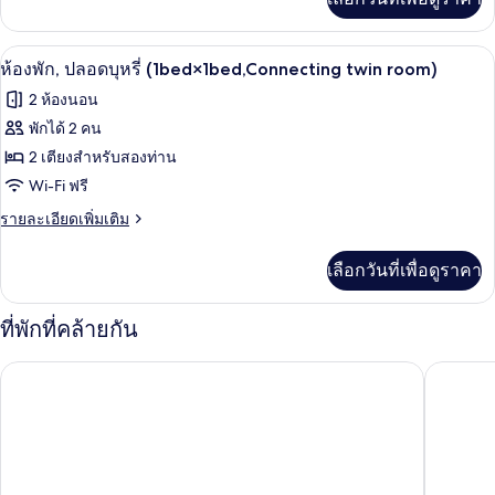
เติม
บุหรี่
เกี่ยว
(1bed×1bed,connectingroom
กับ
ผ้านวมขนเป็ด, ผ้าม่านกันแสง, เตารีด/โต๊
เปิด
4people)
9
ห้อง
ห้องพัก, ปลอดบุหรี่ (1bed×1bed,Connecting twin room)
พัก,
ภาพถ่าย
2 ห้องนอน
ปลอด
ทั้งหมด
บุหรี่
พักได้ 2 คน
(1bed×1bed,connectingroom
ของ
2 เตียงสำหรับสองท่าน
4people)
ห้อง
Wi-Fi ฟรี
พัก,
ราย
รายละเอียดเพิ่มเติม
ละเอียด
ปลอด
เพิ่ม
เลือกวันที่เพื่อดูราคา
เติม
บุหรี่
เกี่ยว
(1bed×1bed,Connecting
กับ
ที่พักที่คล้ายกัน
twin
ห้อง
พัก,
room)
เอพีเอ โฮเทล แอนด์ รีสอร์ท โอซาก้า นัมบะ เอกิมาเอะ ทาวเวอร์
อาร์ โฮเ
ปลอด
บุหรี่
(1bed×1bed,Connecting
twin
room)