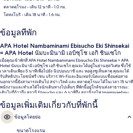
ตลาดคุโรมง
- เดิน 12 นาที
- 1.0 กม.
โดทงโบริ
- เดิน 18 นาที
- 1.6 กม.
ข้อมูลที่พัก
APA Hotel Nambaminami Ebisucho Eki Shinsekai
= APA Hotel นัมบะมินามิ เอบิซุโช เอกิ ชินเซไก
เมื่อคุณเข้าพักที่ APA Hotel Nambaminami Ebisucho Eki Shinsekai = APA
Hotel นัมบะมินามิ เอบิซุโช เอกิ ชินเซไก คุณจะได้อยู่ในย่านสุดวิเศษ ซึ่งใช้
เวลาเดินเพียง 5 นาทีเพื่อไปยัง นิปปอนบาชิ และ หอสูงซูเท็นคาคุ คุณจะได้
รับสิทธิประโยชน์ฟรี เช่น บริการ Wi-Fiและอินเทอร์เน็ตแบบเชื่อมต่อสาย
นอกจากนี้ยังสามารถเดินไป สปา เวิลด์ และ ตลาดคุโรมง ได้ในเวลา 15 นาที
พนักงานและทำเลได้ใจนักเดินทางไปเต็มๆ ที่พักนี้อยู่ใกล้ขนส่งสาธารณะ:
เดินไม่กี่ก้าวถึง สถานี Ebisucho และ 6 นาทีถึง สถานีรถไฟ Imaimiyaebisu
ข้อมูลเพิ่มเติมเกี่ยวกับที่พักนี้
ข้อมูลโดยย่อ
ขนาดโรงแรม