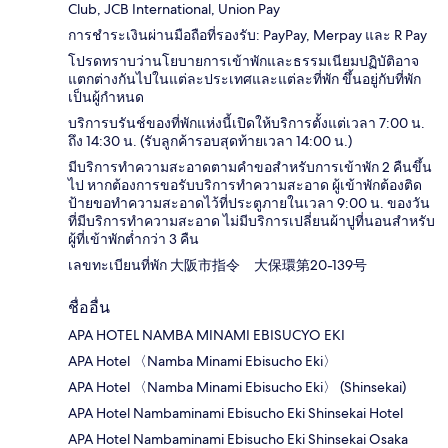
Club, JCB International, Union Pay
การชำระเงินผ่านมือถือที่รองรับ: PayPay, Merpay และ R Pay
โปรดทราบว่านโยบายการเข้าพักและธรรมเนียมปฏิบัติอาจ
แตกต่างกันไปในแต่ละประเทศและแต่ละที่พัก ขึ้นอยู่กับที่พัก
เป็นผู้กำหนด
บริการบรันช์ของที่พักแห่งนี้เปิดให้บริการตั้งแต่เวลา 7:00 น.
ถึง 14:30 น. (รับลูกค้ารอบสุดท้ายเวลา 14:00 น.)
มีบริการทำความสะอาดตามคำขอสำหรับการเข้าพัก 2 คืนขึ้น
ไป หากต้องการขอรับบริการทำความสะอาด ผู้เข้าพักต้องติด
ป้ายขอทำความสะอาดไว้ที่ประตูภายในเวลา 9:00 น. ของวัน
ที่มีบริการทำความสะอาด ไม่มีบริการเปลี่ยนผ้าปูที่นอนสำหรับ
ผู้ที่เข้าพักต่ำกว่า 3 คืน
เลขทะเบียนที่พัก 大阪市指令 大保環第20-139号
ชื่ออื่น
APA HOTEL NAMBA MINAMI EBISUCYO EKI
APA Hotel 〈Namba Minami Ebisucho Eki〉
APA Hotel 〈Namba Minami Ebisucho Eki〉 (Shinsekai)
APA Hotel Nambaminami Ebisucho Eki Shinsekai Hotel
APA Hotel Nambaminami Ebisucho Eki Shinsekai Osaka