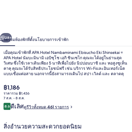
Hotel
Nambaminami
Ebisucho
Eki
่อน
ถัดไป
Shinsekai
น้า
28+
ภาพรวม
ห้องพัก
ที่ตั้ง
นโยบายการเข้าพัก
=
APA
เมื่อคุณเข้าพักที่ APA Hotel Nambaminami Ebisucho Eki Shinsekai =
APA Hotel นัมบะมินามิ เอบิซุโช เอกิ ชินเซไก คุณจะได้อยู่ในย่านสุด
Hotel
วิเศษ ซึ่งใช้เวลาเดินเพียง 5 นาทีเพื่อไปยัง นิปปอนบาชิ และ หอสูงซูเท็น
คาคุ คุณจะได้รับสิทธิประโยชน์ฟรี เช่น บริการ Wi-Fiและอินเทอร์เน็ต
นัมบะ
แบบเชื่อมต่อสาย นอกจากนี้ยังสามารถเดินไป สปา เวิลด์ และ ตลาดคุ
โรมง ได้ในเวลา 15 นาที พนักงานและทำเลได้ใจนักเดินทางไปเต็มๆ
มิ
ที่พักนี้อยู่ใกล้ขนส่งสาธารณะ: เดินไม่กี่ก้าวถึง สถานี Ebisucho และ 6
ราคา
฿1,186
นาทีถึง สถานีรถไฟ Imaimiyaebisu
ปัจจุบัน
นามิ
ราคารวม ฿1,436
฿1,186
7 ส.ค. - 8 ส.ค.
ฝ่ายต้อนรับ
เอ
รีวิว
ดีเลิศ
8.6
ดูรีวิวทั้งหมด 461 รายการ
8.6 จาก 10
บิ
สิ่งอำนวยความสะดวกยอดนิยม
ซุโช