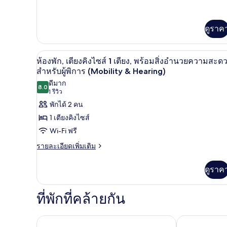
เตียง
ละเอียด
วิว
เพิ่ม
ควีน
ทะเล
เติม
เกี่ยว
ดูราค
ไซส์
กับ
2
ห้อง
พัก,
เครื่องนอนระดับพรีเมียม, ตู้นิร
เตียง,
เปิด
4
ห้องพัก, เตียงคิงไซส์ 1 เตียง, พร้อมสิ่งอำนวยความสะด
เตียง
ชั้น
ภาพถ่าย
สำหรับผู้พิการ (Mobility & Hearing)
ควีน
ไซส์
ดีมาก
บน
ทั้งหมด
8.0
8.0 จาก 10
2
(1
1 รีวิว
ของ
เตียง,
รีวิว)
พักได้ 2 คน
ชั้น
ห้อง
1 เตียงคิงไซส์
บน
พัก,
Wi-Fi ฟรี
เตียง
ราย
รายละเอียดเพิ่มเติม
ละเอียด
คิง
เพิ่ม
ดูราค
เติม
ไซส์
เกี่ยว
1
กับ
ที่พักที่คล้ายกัน
เตียง,
ห้อง
พัก,
พร้อม
เตียง
AC Hotel by 
ฮิลตันการ์เดนอินน์ซานฮวนคอนดาโด