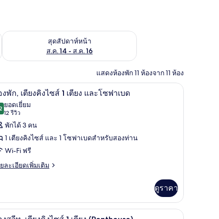
้ ส.ค. 7 - ส.ค. 9
ตรวจสอบจำนวนห้องพักว่างในสุดสัปดาห์หน้า ส.ค. 14 - ส.ค. 16
สุดสัปดาห์หน้า
ส.ค. 14 - ส.ค. 16
แสดงห้องพัก 11 ห้องจาก 11 ห้อง
องพัก, โต๊ะทำงาน
ห้องพัก, เตียงคิงไซส์ 1 เตียง และโซฟาเบด | เคร
ิด
6
องพัก, เตียงคิงไซส์ 1 เตียง และโซฟาเบด
าพถ่าย
ยอดเยี่ยม
2
9.2 จาก 10
(12
12 รีวิว
้งหมด
รีวิว)
พักได้ 3 คน
อง
1 เตียงคิงไซส์ และ 1 โซฟาเบดสำหรับสองท่าน
อง
Wi-Fi ฟรี
ก,
ย
ยละเอียดเพิ่มเติม
ียง
เอียด
่ม
ง
ดูราคา
ิม
่ยว
ส์
ีเมียม, ตู้นิรภัยในห้องพัก, โต๊ะทำงาน
เครื่องนอนระดับพรีเมียม, ตู้นิรภัยในห้องพัก, โ
ิด
7
อง