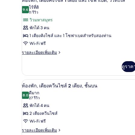
ห้องพัก, เตียงคิงไซส์ 1 เตียง และโซฟาเบด, วิวทะเล
พัก,
เตียง,
ภาพถ่าย
ไร้ที่ติ
เตียง
9.4
9.4 จาก 10
(11
11 รีวิว
ชั้น
ทั้งหมด
คิง
รีวิว)
วิวมหาสมุทร
ไซส์
บน
ของ
1
พักได้ 3 คน
เตียง,
ห้อง
1 เตียงคิงไซส์ และ 1 โซฟาเบดสำหรับสองท่าน
ชั้น
พัก,
บน
Wi-Fi ฟรี
เตียง
ราย
รายละเอียดเพิ่มเติม
ละเอียด
คิง
เพิ่ม
ดูราค
ไซส์
เติม
เกี่ยว
1
กับ
ห้องพัก, เตียงควีนไซส์ 2 เตียง, 
เตียง
เปิด
5
ห้อง
ห้องพัก, เตียงควีนไซส์ 2 เตียง, ชั้นบน
พัก,
และ
ภาพถ่าย
ดีมาก
เตียง
8.0
8.0 จาก 10
(27
27 รีวิว
โซฟา
ทั้งหมด
คิง
รีวิว)
พักได้ 4 คน
ไซส์
เบด,
ของ
1
2 เตียงควีนไซส์
เตียง
วิว
ห้อง
Wi-Fi ฟรี
และ
ทะเล
พัก,
โซฟา
ราย
รายละเอียดเพิ่มเติม
เบด,