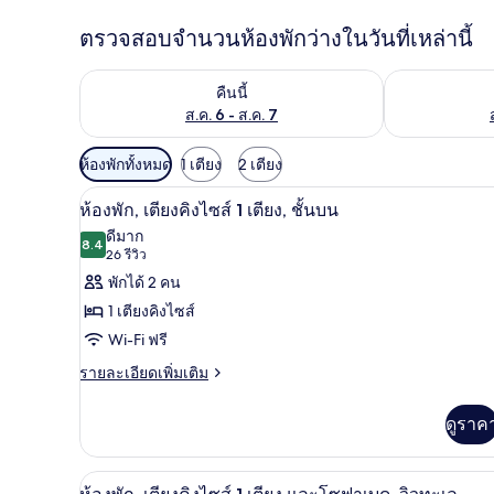
ตรวจสอบจำนวนห้องพักว่างในวันที่เหล่านี้
ตรวจสอบจำนวนห้องพักว่างในคืนนี้ ส.ค. 6 - ส.ค. 7
ตรวจสอบจำนวนห้
คืนนี้
ส.ค. 6 - ส.ค. 7
ตัว
ห้องพักทั้งหมด
1 เตียง
2 เตียง
กรอง
เครื่องนอนระดับพรีเมียม, ตู้นิร
เปิด
6
ห้องพัก, เตียงคิงไซส์ 1 เตียง, ชั้นบน
ที่
ภาพถ่าย
ดีมาก
มี
8.4
8.4 จาก 10
(26
26 รีวิว
ทั้งหมด
ให้
รีวิว)
พักได้ 2 คน
ของ
สำหรับ
1 เตียงคิงไซส์
ห้อง
ห้อง
Wi-Fi ฟรี
พัก
พัก,
ราย
รายละเอียดเพิ่มเติม
เตียง
ละเอียด
เพิ่ม
คิง
ดูราค
เติม
เกี่ยว
ไซส์
กับ
เครื่องนอนระดับพรีเมียม, ตู้นิร
1
เปิด
6
ห้อง