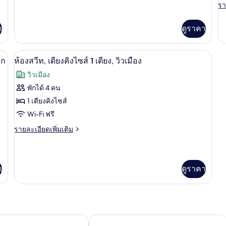
เตียง
เต
ละเอียด
รา
รา
เพิ่ม
ละ
ควีน
ค
เติม
เพิ
เกี่ยว
า
ดูราคา
ไซส์
ไซ
เต
กับ
เกี
2
2
ห้อง
กับ
ภัยในห้องพัก, โต๊ะทำงาน
พัก,
เครื่องนอนระดับพรีเมียม, ตู้นิรภัยในห้
เตียง,
เปิด
เต
6
ห้
วก
ห้องสวีท, เตียงคิงไซส์ 1 เตียง, วิวเมือง
เตียง
พัก
ชั้น
ภาพถ่าย
วิ
ควีน
วิวเมือง
เต
ไซส์
บน
ทั้งหมด
ท
คว
พักได้ 4 คน
2
ไซ
ของ
เตียง,
1 เตียงคิงไซส์
2
ชั้น
เตี
ห้อง
Wi-Fi ฟรี
บน
วิว
สวีท,
ราย
รายละเอียดเพิ่มเติม
ทะ
ละเอียด
เตียง
เพิ่ม
เติม
คิง
เกี่ยว
า
ดูราคา
ไซส์
กับ
ห้อง
1
สวี
เตียง,
ท,
เตียง
วิว
Marriott San Juan Condado
คิง
ฮอลิเดย์ อินน์ เอ็กซ์เพรส ซานฮวน คอ