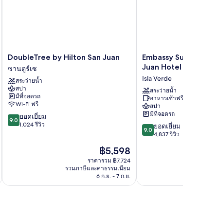
DoubleTree
Embassy
DoubleTree by Hilton San Juan
Embassy Suites by Hi
by
Suites
Juan Hotel & Casino
ซานตูร์เซ
Hilton
by
Isla Verde
สระว่ายน้ำ
San
Hilton
สปา
Juan
San
สระว่ายน้ำ
มีที่จอดรถ
อาหารเช้าฟรี
ซาน
Juan
Wi-Fi ฟรี
สปา
ตูร์
Hotel
มีที่จอดรถ
9.0
ยอดเยี่ยม
เซ
&
9.0
จาก
1,024 รีวิว
9.0
Casino
ยอดเยี่ยม
9.0
10,
จาก
Isla
4,837 รีวิว
ยอด
10,
Verde
ราคา
฿5,598
เยี่ยม,
ยอด
ปัจจุบัน
1,024
เยี่ยม,
ราคารวม ฿7,724
คือ
รีวิว
รวมภาษีและค่าธรรมเนียม
รวมภาษ
4,837
฿5,598
6 ก.ย. - 7 ก.ย.
รีวิว