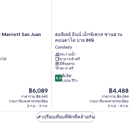
เมือง
ไซส์
1
เตียง,
วิว
เมือง
ฮอ
 Marriott San Juan
ฮอลิเดย์ อินน์ เอ็กซ์เพรส ซานฮวน
ลิ
คอนดาโด บาย IHG
เดย์
Condado
อินน์
เอ็กซ์เพรส
สระว่ายน้ำ
ักได้
อาหารเช้าฟรี
ซาน
มีที่จอดรถ
ฮวน
Wi-Fi ฟรี
คอน
8.6
ดาโด
ดีเลิศ
8.6
จาก
บาย
1,006 รีวิว
10,
IHG
ราคา
ราคา
฿6,089
฿4,488
ดี
Condado
ปัจจุบัน
ปัจจุบัน
เลิศ,
ราคารวม ฿8,440
ราคารวม ฿6,084
คือ
คือ
รวมภาษีและค่าธรรมเนียม
รวมภาษีและค่าธรรมเนียม
1,006
฿6,089
฿4,488
2 ก.ย. - 3 ก.ย.
3 ก.ย. - 4 ก.ย.
รีวิว
เปรียบเทียบที่พักที่คล้ายกัน