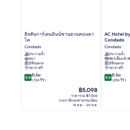
คิง
สิ่ง
ไซส์
อำนวย
1
เตียง,
ความ
พร้อม
สะดวก
สิ่ง
อำนวย
ฮิล
AC
ฮิลตันการ์เดนอินน์ซานฮวนคอนดา
AC Hotel by
สำหรับ
ความ
ตัน
Hotel
โด
Condado
สะดวก
ผู้
การ์เดน
by
Condado
Condado
สำหรับ
อินน์
Marriott
พิการ
ผู้
ซาน
สระว่ายน้ำ
San
สระว่ายน้ำ
พิการ
สปา
สัตว์เลี้ยงเข้าพ
(Mobility
ฮวน
Juan
(Mobility
มีที่จอดรถ
มีที่จอดรถ
คอน
Condado
&
&
Wi-Fi ฟรี
Wi-Fi ฟรี
ดาโด
Condado
Hearing)
Hearing)
8.8
8.6
Condado
ดีเลิศ
ดีเลิศ
8.8
8.6
จาก
จาก
1,724 รีวิว
1,256 รีวิว
10,
10,
ราคา
฿5,098
ดี
ดี
ปัจจุบัน
เลิศ,
เลิศ,
ราคารวม ฿7,006
คือ
รวมภาษีและค่าธรรมเนียม
1,724
1,256
฿5,098
19 ส.ค. - 20 ส.ค.
รีวิว
รีวิว