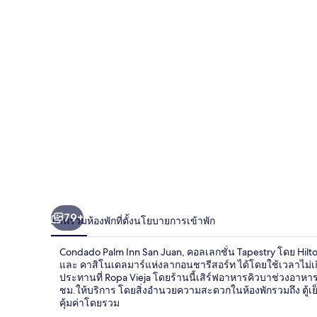
San
Juan,
คอล
เลก
ชั่น
Tapestry
โดย
Hilton
79+
ภาพรวม
ห้องพัก
ที่ตั้ง
นโยบายการเข้าพัก
Condado Palm Inn San Juan, คอลเลกชั่น Tapestry โดย Hilt
และ คาสิโนเดลมาร์แห่งลากอนชารีสอร์ท ได้โดยใช้เวลาไม่เกิ
ประทานที่ Ropa Vieja โดยร้านนี้เสิร์ฟอาหารคิวบาช่วงอาห
ชม.ให้บริการ โดยสิ่งอำนวยความสะดวกในห้องพักรวมถึง ตู
คุ้มค่าโดยรวม