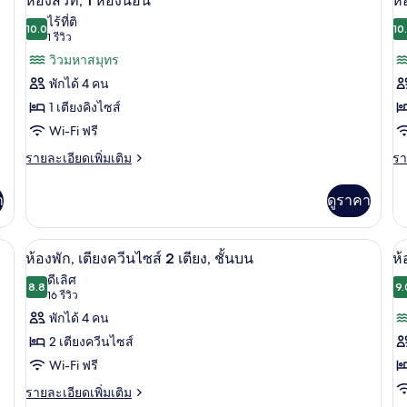
ห้องสวีท, 1 ห้องนอน
ห้
เตียง
พัก
เตียง
เต
ภาพถ่าย
ภ
ไร้ที่ติ
คิง
10.0
เต
10
10.0 จาก 10
(1
(Mobility
1 รีวิว
แ
ทั้งหมด
ทั
ไซส์
คิง
รีวิว)
&
วิวมหาสมุทร
1
ไซ
โ
ของ
ข
เตียง
1
Hearing,
พักได้ 4 คน
เ
(Mobility
เต
ห้อง
ห้
Roll-
1 เตียงคิงไซส์
&
แ
In
สวีท,
สว
Hearing,
โ
Wi-Fi ฟรี
Shower)
Roll-
เบ
1
เต
ราย
รา
รายละเอียดเพิ่มเติม
รา
In
ห้อง
ละเอียด
ละ
คิ
Shower)
เพิ่ม
เพิ
นอน
า
ดูราคา
ไซ
เติม
เต
เกี่ยว
เกี
1
กับ
กับ
ชั้นบน | เครื่องนอนระดับพรีเมียม, ตู้นิรภัยในห้องพัก, โต๊ะทำงาน
เครื่องนอนระดับพรีเมียม, ตู้นิรภัยในห้
เปิด
เต
เป
5
ห้อง
ห้
ห้องพัก, เตียงควีนไซส์ 2 เตียง, ชั้นบน
ห้
สวี
สวี
(
ภาพถ่าย
ภ
ดีเลิศ
ท,
8.8
ท,
9.
8.8 จาก 10
(16
16 รีวิว
ทั้งหมด
ทั
1
เต
รีวิว)
พักได้ 4 คน
ห้อง
คิง
ของ
ข
นอน
ไซ
2 เตียงควีนไซส์
1
ห้อง
ห้
Wi-Fi ฟรี
เต
พัก,
พั
(P
ราย
รายละเอียดเพิ่มเติม