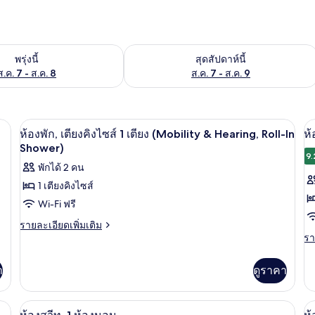
องพักว่างในพรุ่งนี้ ส.ค. 7 - ส.ค. 8
ตรวจสอบจำนวนห้องพักว่างในสุดสัปดาห์นี
พรุ่งนี้
สุดสัปดาห์นี้
ส.ค. 7 - ส.ค. 8
ส.ค. 7 - ส.ค. 9
ภัยในห้องพัก, โต๊ะทำงาน
เครื่องนอนระดับพรีเมียม, ตู้นิรภัยในห้
เปิด
เป
4
ห้องพัก, เตียงคิงไซส์ 1 เตียง (Mobility & Hearing, Roll-In
ห้
ภาพถ่าย
ภ
Shower)
9.
ทั้งหมด
พักได้ 2 คน
ทั
1 เตียงคิงไซส์
ของ
ข
Wi-Fi ฟรี
ห้อง
ห้
ราย
รายละเอียดเพิ่มเติม
พัก,
พั
ละเอียด
รา
รา
เตียง
เต
เพิ่ม
ละ
เติม
เพิ
คิง
คิ
า
ดูราคา
เกี่ยว
เต
กับ
เกี
ไซส์
ไซ
ห้อง
กับ
ภัยในห้องพัก, โต๊ะทำงาน
ห้องสวีท, 1 ห้องนอน | เครื่องนอนระดับพร
1
เปิด
1
เป
6
พัก,
ห้