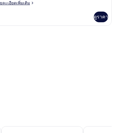
ียง
ย
ยละเอียดเพิ่มเติม
เอียด
วีน
่ม
ดูราคา
ส์
ิม
่ยว
องพัก, โต๊ะทำงาน
ียง,
อง
,
ว
ียง
ะเล
ีน
ส์
ยง,
เล
DoubleTree by Hilton San Juan
Embassy Suites by Hilt
นดาโด บาย IHG