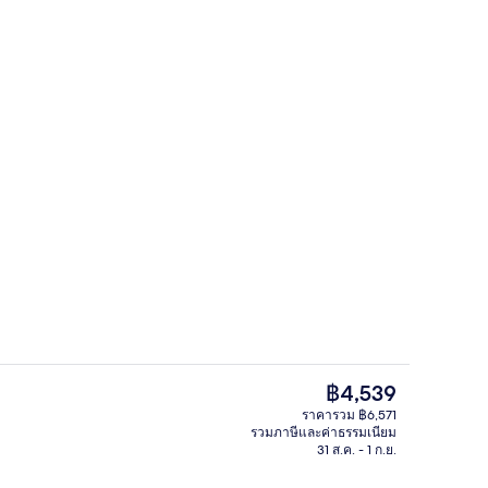
สระว่ายน้ำกลางแจ้ง, เก้าอี้อาบแดดริม
อเตอร์ - ผู้ส่งคือ Viajes y Aventuras
ราคา
฿4,539
ปัจจุบัน
ราคารวม ฿6,571
฿4,539
รวมภาษีและค่าธรรมเนียม
ยงคิงไซส์ 1 เตียง (Penthouse) | วิวจากห้องพัก
ห้องสวีท, 1 ห้องนอน | วิวทะเล/มหาสมุท
31 ส.ค. - 1 ก.ย.