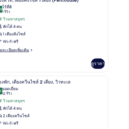
องสวีท, เตียงคิงไซส์ 1 เตียง (Penthouse)
,
ียง
าพถ่าย
ไร้ที่ติ
ียง
.0
10.0 จาก 10
(1
1 รีวิว
ละ
้งหมด
รีวิว)
วิวมหาสมุทร
ส์
ซฟา
อง
พักได้ 4 คน
บด
ียง
อง
1 เตียงคิงไซส์
ละ
ีท,
ซฟา
Wi-Fi ฟรี
ด
ียง
ย
ยละเอียดเพิ่มเติม
เอียด
ง
่ม
ดูราคา
ส์
ิม
่ยว
องพัก, โต๊ะทำงาน
วิวจากห้องพัก
ียง
ิด
5
อง
องพัก, เตียงควีนไซส์ 2 เตียง, วิวทะเล
Penthouse)
าพถ่าย
ยอดเยี่ยม
0
9.0 จาก 10
(12
12 รีวิว
้งหมด
ียง
รีวิว)
วิวมหาสมุทร
อง
ส์
พักได้ 4 คน
อง
2 เตียงควีนไซส์
ียง
ก,
enthouse)
Wi-Fi ฟรี