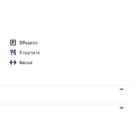
ทรายสีขาว, เก้าอี้อาบแดด, ร่มชายหาด
มีที่จอดรถ
ร้านอาหาร
ฟิตเนส