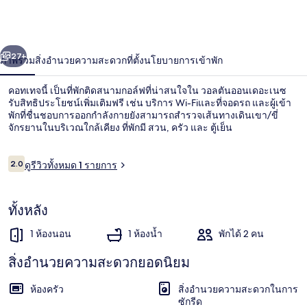
่อน
ถัดไป
น้า
27+
ภาพรวม
สิ่งอำนวยความสะดวก
ที่ตั้ง
นโยบายการเข้าพัก
คอทเทจนี้ เป็นที่พักติดสนามกอล์ฟที่น่าสนใจใน วอลตันออนเดอะเนซ
รับสิทธิประโยชน์เพิ่มเติมฟรี เช่น บริการ Wi-Fiและที่จอดรถ และผู้เข้า
พักที่ชื่นชอบการออกกำลังกายยังสามารถสำรวจเส้นทางเดินเขา/ขี่
จักรยานในบริเวณใกล้เคียง ที่พักมี สวน, ครัว และ ตู้เย็น
รีวิว
2.0
ดูรีวิวทั้งหมด 1 รายการ
2.0 จาก 10
ใกล้ชายหาด
ทั้งหลัง
1 ห้องนอน
1 ห้องน้ำ
พักได้ 2 คน
สิ่งอำนวยความสะดวกยอดนิยม
ห้องครัว
สิ่งอำนวยความสะดวกในการ
ซักรีด