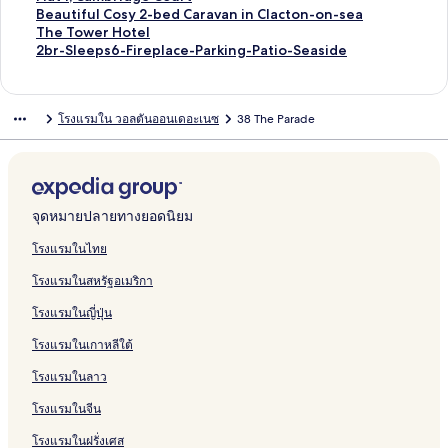
a
d
S
l
m
d
9
s
a
o
H
บ
รั
ห
สำ
า
ฐ
ร
า
ม
ก์
ง
ลิ
Beautiful Cosy 2-bed Caravan in Clacton-on-sea
g
p
e
e
e
B
c
V
d
o
3
บ
รั
ห
น
า
ฐ
ต
า
ม
ก์
ง
ลิ
The Tower Hotel
e
a
3
l
G
y
l
i
g
s
b
B
บ
รั
สำ
น
า
ร
ต
า
ม
ก์
ง
ลิ
2br-Sleeps6-Fireplace-Parking-Patio-Seaside
&
-
y
u
T
i
d
e
t
e
e
2
บ
ห
สำ
น
ฐ
ร
ต
า
ม
ก์
ง
H
b
M
e
h
f
a
-
S
d
a
1
T
รั
ห
สำ
า
ฐ
ร
ต
า
ม
ก์
o
e
o
s
e
f
-
S
t
H
u
S
h
บ
รั
ห
น
า
ฐ
ร
ต
า
ม
โรงแรมใน วอลตันออนเดอะเนซ
38 The Parade
t
d
d
t
B
H
s
l
a
o
t
k
e
F
บ
รั
สำ
น
า
ฐ
ร
ต
า
e
C
e
h
e
o
t
e
y
l
i
i
A
r
C
บ
ห
สำ
น
า
ฐ
ร
ต
l
a
r
o
a
t
u
e
C
i
f
p
v
i
h
E
รั
ห
สำ
น
า
ฐ
ร
r
n
u
c
e
n
p
l
d
u
p
i
n
u
s
บ
รั
ห
สำ
น
า
ฐ
a
C
s
h
l
n
s
a
a
l
e
a
t
d
p
T
บ
รั
ห
สำ
น
า
v
a
e
i
8
c
y
3
r
t
o
l
l
h
E
บ
รั
ห
สำ
น
จุดหมายปลายทางยอดนิยม
a
r
n
-
t
H
B
s
o
n
e
a
e
d
W
บ
รั
ห
สำ
n
a
g
P
o
o
e
W
r
E
i
n
G
w
a
F
บ
รั
ห
โรงแรมในไทย
i
v
2
a
n
m
d
a
,
s
g
a
r
a
l
l
B
บ
รั
โรงแรมในสหรัฐอเมริกา
n
a
-
r
W
e
C
y
f
c
h
d
o
r
t
a
e
T
บ
C
n
b
k
a
i
a
o
a
H
e
s
d
o
t
a
h
2
โรงแรมในญี่ปุ่น
l
i
e
i
v
n
r
r
p
o
H
v
i
n
1
u
e
b
a
n
d
n
e
C
a
m
e
t
o
e
a
B
,
t
T
r
โรงแรมในเกาหลีใต้
c
C
C
g
s
l
v
e
s
e
t
n
n
e
C
i
o
-
t
l
a
,
a
a
r
l
e
o
V
a
a
f
w
S
โรงแรมในลาว
o
a
r
W
c
n
l
l
r
i
c
m
u
e
l
n
c
a
i
t
i
y
-
H
l
h
b
l
r
e
โรงแรมในจีน
-
t
v
f
o
n
S
C
o
l
H
r
C
H
e
โรงแรมในฝรั่งเศส
o
o
a
i
n
W
m
l
u
a
o
i
o
o
p