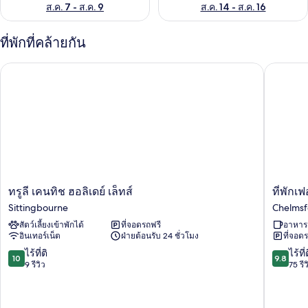
ส.ค. 7 - ส.ค. 9
ส.ค. 14 - ส.ค. 16
ที่พักที่คล้ายกัน
ทรูลี เคนทิช ฮอลิเดย์ เล็ทส์
ที่พักเฟอร์
ทรู
ที่พัก
ทรูลี เคนทิช ฮอลิเดย์ เล็ทส์
ที่พักเฟ
ลี
เฟอร์รี่
Sittingbourne
Chelmsf
เคน
โบ๊ท
สัตว์เลี้ยงเข้าพักได้
ที่จอดรถฟรี
อาหารเ
ทิช
อินน์
อินเทอร์เน็ต
ฝ่ายต้อนรับ 24 ชั่วโมง
ที่จอด
ฮอ
Chelmsf
ลิ
10.0
9.8
ไร้ที่ติ
ไร้ที่
10
9.8
เดย์
จาก
จาก
9 รีวิว
75 รีว
เล็ทส์
10,
10,
Sittingbourne
ไร้
ไร้
ที่
ที่