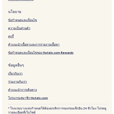
y
l
g
n
o
M
)
B
-
-
นโยบาย
a
b
e
s
S
r
y
d
e
e
ข้อกำหนดและเงื่อนไข
s
O
s
a
a
t
Y
s
ความเป็นส่วนตัว
o
O
i
n
d
คุกกี้
'
e
คำแนะนำเนื้อหาและการรายงานเนื้อหา
s
I
ข้อกำหนดและเงื่อนไขของ Hotels.com Rewards
n
n
s
ข้อมูลอื่นๆ
เกี่ยวกับเรา
ร่วมงานกับเรา
คำแนะนำการเดินทาง
โปรแกรมสมาชิก Hotels.com
* โรงแรมบางแห่งกำหนดให้ต้องยกเลิกการจองก่อนเช็กอิน 24 ชั่วโมง โปรดดู
รายละเอียดที่เว็บไซต์