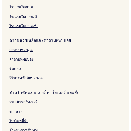
n
n
n
,
-
a
u
a
s
b
l
d
s
t
s
โรงแรมในสเปน
-
-
i
o
l
g
c
e
y
i
g
y
e
6
s
o
n
n
t
g
t
t
d
e
2
l
-
โรงแรมในเยอรมนี
e
n
C
-
o
l
o
h
a
C
-
F
a
-
l
s
n
e
n
e
y
o
b
i
โรงแรมในมาเลเซีย
s
a
e
o
r
O
S
L
u
e
r
e
c
a
n
s
n
e
e
r
d
e
ความช่วยเหลือและคำถามที่พบบ่อย
a
t
,
t
C
S
a
t
t
C
p
o
S
h
o
e
,
s
a
l
การจองของคุณ
n
l
e
v
a
c
r
a
-
e
N
e
(
o
a
c
คำถามที่พบบ่อย
o
e
a
,
B
a
v
e
n
p
z
C
e
s
a
-
ติดต่อเรา
-
s
e
l
a
t
n
P
s
8
a
c
a
i
a
รีวิวการเข้าพักของคุณ
e
c
h
l
n
r
a
t
f
W
C
k
สำหรับซัพพลายเออร์ พาร์ทเนอร์ และสื่อ
o
r
a
l
i
n
o
l
a
n
ร่วมเป็นพาร์ทเนอร์
O
n
k
c
g
n
t
s
t
-
ข่าวสาร
S
H
,
o
P
e
o
k
n
a
โปรโมทที่พัก
a
t
i
-
t
ตัวแทนการเดินทาง
b
e
n
o
i