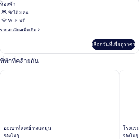
โต๊ะทำงาน, ผ้าม่านกันแสง, Wi-Fi ฟรี
เปิด
7
ห้อง
ห้องพัก
ดี
ภาพถ่าย
พักได้ 3 คน
ลัก
ทั้งหมด
ซ์
Wi-Fi ฟรี
(A)
ของ
ราย
รายละเอียดเพิ่มเติม
ละเอียด
ห้อง
เพิ่ม
เลือกวันที่เพื่อดูราคา
พัก
เติม
เกี่ยว
กับ
ที่พักที่คล้ายกัน
ห้อง
พัก
อะเบาท์สเตย์ ทงแดมุน
โรงแรม ด
อะ
โรงแรม
อะเบาท์สเตย์ ทงแดมุน
โรงแรม 
เบา
ดี
จองโนกุ
จองโนกุ
ท์
เอ็ม