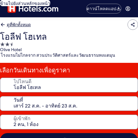
ข้ามไปยังส่วนหลักของหน้า
ดาวน์โหลดแอป
ดูที่พักทั้งหมด
โอลีฟ โฮเทล
ที่พัก
Olive Hotel
2.5
โรงแรมไม่ไกลจาก สวนประวัติศาสตร์และวัฒนธรรมทงแดมุน
ดาว
เลือกวันเดินทางเพื่อดูราคา
ไปไหนดี
วันที่
ผู้เข้าพัก