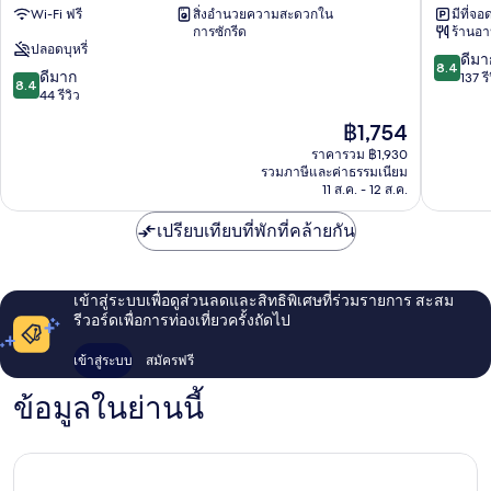
Wi-Fi ฟรี
สิ่งอำนวยความสะดวกใน
มีที่จอ
สเตย์
จอง
การซักรีด
ร้านอ
ทง
โนกุ
ปลอดบุหรี่
แด
8.4
ดีมา
8.4
8.4
มุน
ดีมาก
จาก
137 รี
8.4
จาก
จอง
44 รีวิว
10,
10,
โนกุ
ดี
ราคา
฿1,754
ดี
มาก,
ปัจจุบัน
มาก,
ราคารวม ฿1,930
137
คือ
รวมภาษีและค่าธรรมเนียม
44
รีวิว
฿1,754
11 ส.ค. - 12 ส.ค.
รีวิว
เปรียบเทียบที่พักที่คล้ายกัน
เข้าสู่ระบบเพื่อดูส่วนลดและสิทธิพิเศษที่ร่วมรายการ สะสม
รีวอร์ดเพื่อการท่องเที่ยวครั้งถัดไป
เข้าสู่ระบบ
สมัครฟรี
ข้อมูลในย่านนี้