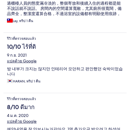
過櫃檯人員的態度滿冷淡的，整個寄放和後續入住的過程都是能
不說話就不說話。 房間內的空間還算寬敞，尤其廁所很寬闊，備
品齊全，整潔度還算合格，不過浴室的設備都有明顯使用痕跡，
免治馬桶也故障沒辦法正常使用，另外洗手台特別的設計，因為
Lay, ทริป 1 คืน
太淺會讓水一直噴出來... 不過整體的體驗是還不錯，房間隔音
好，室內也沒有異味。
รีวิวที่ตรวจสอบแล้ว
10/10 ไร้ที่ติ
9 ก.ย. 2021
แปลด้วย Google
방 내부가 크지는 않지만 인테리어 모던하고 편안했던 숙박이었습
니다
HARAN, ทริป 1 คืน
รีวิวที่ตรวจสอบแล้ว
8/10 ดีมาก
4 ม.ค. 2020
แปลด้วย Google
예약내역을 잘 안보시는거같아요. 1명 추가요금 받으려고 하셨어