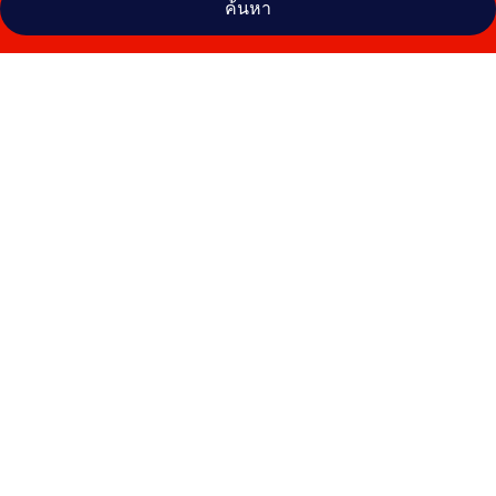
ค้นหา
คลัง
ภาพ
โอ
ลีฟ
โฮ