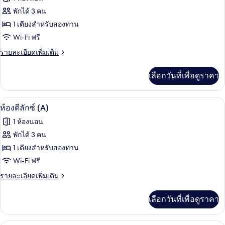
ทั้งหมด
พักได้ 3 คน
ของ
1 เตียงสำหรับสองท่าน
ห้อง
Wi-Fi ฟรี
สแตนดาร์ด
ราย
รายละเอียดเพิ่มเติม
ละเอียด
เพิ่ม
เลือกวันที่เพื่อดูราคา
เติม
เกี่ยว
กับ
ห้องดีลักซ์ (A) | โต๊ะทำงาน, ผ้าม่านกันแ
เปิด
9
ห้อง
ห้องดีลักซ์ (A)
สแตนดาร์ด
ภาพถ่าย
1 ห้องนอน
ทั้งหมด
พักได้ 3 คน
ของ
1 เตียงสำหรับสองท่าน
ห้อง
Wi-Fi ฟรี
ดี
ราย
รายละเอียดเพิ่มเติม
ละเอียด
ลัก
เพิ่ม
เลือกวันที่เพื่อดูราคา
เติม
ซ์
เกี่ยว
(A)
กับ