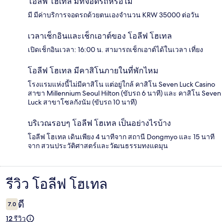
โอลีฟ โฮเทล มีที่จอดรถหรือไม่
มี มีค่าบริการจอดรถด้วยตนเองจำนวน KRW 35000 ต่อวัน
เวลาเช็กอินและเช็กเอาต์ของ โอลีฟ โฮเทล
เปิดเช็กอินเวลา: 16:00 น. สามารถเช็กเอาต์ได้ในเวลา เที่ยง
โอลีฟ โฮเทล มีคาสิโนภายในที่พักไหม
โรงแรมแห่งนี้ไม่มีคาสิโน แต่อยู่ใกล้ คาสิโน Seven Luck Casino
สาขา Millennium Seoul Hilton (ขับรถ 6 นาที) และ คาสิโน Seven
Luck สาขาโซลกังนัม (ขับรถ 10 นาที)
บริเวณรอบๆ โอลีฟ โฮเทล เป็นอย่างไรบ้าง
โอลีฟ โฮเทล เดินเพียง 4 นาทีจาก สถานี Dongmyo และ 15 นาที
จาก สวนประวัติศาสตร์และวัฒนธรรมทงแดมุน
รีวิว โอลีฟ โฮเทล
รีวิว
ดี
7.0
12 รีวิว