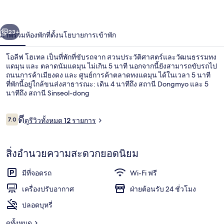
เทล
่อน
ถัดไป
น้า
23+
ภาพรวม
ห้องพัก
ที่ตั้ง
นโยบายการเข้าพัก
โอลีฟ โฮเทล เป็นที่พักที่ขับรถจาก สวนประวัติศาสตร์และวัฒนธรรมทง
แดมุน และ ตลาดนัมแดมุน ไม่เกิน 5 นาที นอกจากนี้ยังสามารถขับรถไป
ถนนการค้าเมียงดง และ ศูนย์การค้าตลาดทงแดมุน ได้ในเวลา 5 นาที
ที่พักนี้อยู่ใกล้ขนส่งสาธารณะ: เดิน 4 นาทีถึง สถานี Dongmyo และ 5
นาทีถึง สถานี Sinseol-dong
รีวิว
ดี
7.0
ดูรีวิวทั้งหมด 12 รายการ
7.0 จาก 10
ห้องดีลักซ์ (B) | โต๊ะทำงาน, ผ้าม่านกันแ
สิ่งอำนวยความสะดวกยอดนิยม
มีที่จอดรถ
Wi-Fi ฟรี
เครื่องปรับอากาศ
ฝ่ายต้อนรับ 24 ชั่วโมง
ปลอดบุหรี่
ดูทั้งหมด