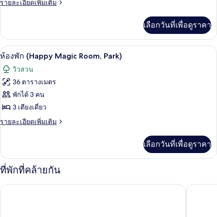
(Twin
ราย
รายละเอียดเพิ่มเติม
ละเอียด
Deluxe,
เพิ่ม
Park)
เลือกวันที่เพื่อดูราคา
เติม
เกี่ยว
กับ
ห้องพัก (Happy Magic Room, Park) | ตู้
เปิด
14
ห้อง
ห้องพัก (Happy Magic Room, Park)
พัก
ภาพถ่าย
วิวสวน
(Twin
ทั้งหมด
Deluxe,
36 ตารางเมตร
Park)
ของ
พักได้ 3 คน
ห้อง
3 เตียงเดี่ยว
พัก
ราย
รายละเอียดเพิ่มเติม
ละเอียด
(Happy
เพิ่ม
เลือกวันที่เพื่อดูราคา
Magic
เติม
Room,
เกี่ยว
กับ
Park)
ที่พักที่คล้ายกัน
ห้อง
พัก
โรงแรมเชอราตัน แกรนด์ โตเกียว เบย์
แกรนด์ น
(Happy
Magic
Room,
Park)