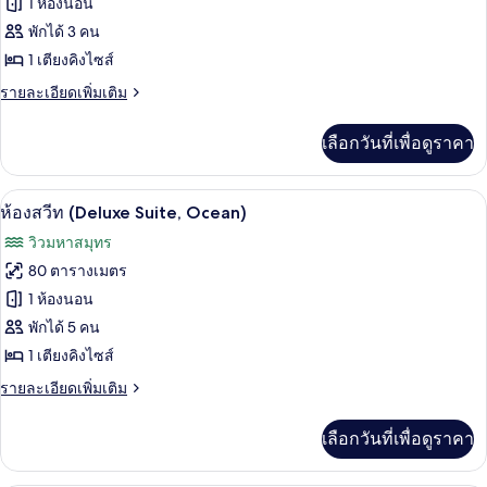
ของ
1 ห้องนอน
ห้อง
พักได้ 3 คน
1 เตียงคิงไซส์
พัก
(King
ราย
รายละเอียดเพิ่มเติม
ละเอียด
Deluxe,
เพิ่ม
Park)
เลือกวันที่เพื่อดูราคา
เติม
เกี่ยว
กับ
ห้องสวีท (Deluxe Suite, Ocean) | บริเวณนั
เปิด
18
ห้อง
ห้องสวีท (Deluxe Suite, Ocean)
พัก
ภาพถ่าย
วิวมหาสมุทร
(King
ทั้งหมด
Deluxe,
80 ตารางเมตร
Park)
ของ
1 ห้องนอน
ห้อง
พักได้ 5 คน
1 เตียงคิงไซส์
สวีท
(Deluxe
ราย
รายละเอียดเพิ่มเติม
ละเอียด
Suite,
เพิ่ม
Ocean)
เลือกวันที่เพื่อดูราคา
เติม
เกี่ยว
กับ