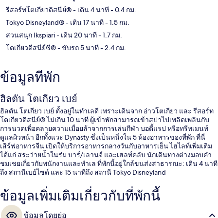
รีสอร์ทโตเกียวดิสนีย์®
- เดิน 4 นาที
- 0.4 กม.
Tokyo Disneyland®
- เดิน 17 นาที
- 1.5 กม.
สวนสนุก Ikspiari
- เดิน 20 นาที
- 1.7 กม.
โตเกียวดีสนีย์ซี®
- ขับรถ 5 นาที
- 2.4 กม.
ข้อมูลที่พัก
ฮิลตัน โตเกียว เบย์
ฮิลตัน โตเกียว เบย์ ตั้งอยู่ในทำเลดี เพราะเดินจาก อ่าวโตเกียว และ รีสอร์ท
โตเกียวดิสนีย์® ไม่เกิน 10 นาที ผู้เข้าพักสามารถเข้าสปาไปเพลิดเพลินกับ
การนวดเพื่อคลายความเมื่อยล้าจากการเล่นกีฬา บอดี้แรป หรือทรีทเมนท์
ดูแลผิวหน้า อีกทั้งแวะ Dynasty ซึ่งเป็นหนึ่งใน 5 ห้องอาหารของที่พัก ที่นี่
เสิร์ฟอาหารจีน เปิดให้บริการอาหารกลางวันกับอาหารเย็น ไฮไลท์เพิ่มเติม
ได้แก่ สระว่ายน้ำในร่ม บาร์/เลานจ์ และเฮลท์คลับ นักเดินทางต่างมอบคำ
ชมเชยเกี่ยวกับพนักงานและทำเล ที่พักนี้อยู่ใกล้ขนส่งสาธารณะ: เดิน 4 นาที
ถึง สถานีเบย์ไซด์ และ 15 นาทีถึง สถานี Tokyo Disneyland
ข้อมูลเพิ่มเติมเกี่ยวกับที่พักนี้
ข้อมูลโดยย่อ