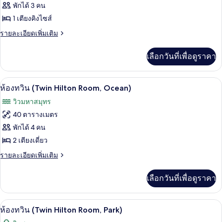
ของ
พักได้ 3 คน
Ocean)
ห้อง
1 เตียงคิงไซส์
พัก
ราย
รายละเอียดเพิ่มเติม
ละเอียด
(King
เพิ่ม
เลือกวันที่เพื่อดูราคา
Hilton
เติม
Room,
เกี่ยว
กับ
Park)
ห้องทวิน (Twin Hilton Room, Ocean) | ตู
เปิด
8
ห้อง
ห้องทวิน (Twin Hilton Room, Ocean)
พัก
ภาพถ่าย
วิวมหาสมุทร
(King
ทั้งหมด
Hilton
40 ตารางเมตร
Room,
ของ
พักได้ 4 คน
Park)
ห้อง
2 เตียงเดี่ยว
ทวิน
ราย
รายละเอียดเพิ่มเติม
ละเอียด
(Twin
เพิ่ม
เลือกวันที่เพื่อดูราคา
Hilton
เติม
Room,
เกี่ยว
กับ
Ocean)
วิวจากห้องพัก
เปิด
9
ห้อง
ห้องทวิน (Twin Hilton Room, Park)
ทวิ
ภาพถ่าย