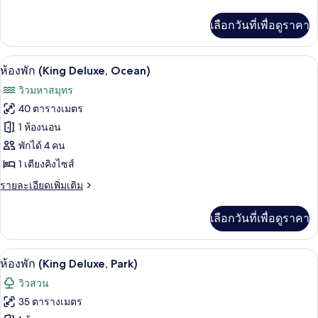
ละเอียด
คิว
เพิ่ม
เลือกวันที่เพื่อดูราคา
เติม
ทีฟ
เกี่ยว
(Twin
กับ
ห้องพัก (King Deluxe, Ocean) | ตู้นิรภั
เปิด
14
ห้อง
Executive,
ห้องพัก (King Deluxe, Ocean)
เอ็ก
ภาพถ่าย
Park,
วิวมหาสมุทร
เซก
Lounge
ทั้งหมด
คิว
40 ตารางเมตร
Access)
ทีฟ
ของ
1 ห้องนอน
(Twin
Executive,
ห้อง
พักได้ 4 คน
Park,
1 เตียงคิงไซส์
พัก
Lounge
Access)
(King
ราย
รายละเอียดเพิ่มเติม
ละเอียด
Deluxe,
เพิ่ม
Ocean)
เลือกวันที่เพื่อดูราคา
เติม
เกี่ยว
กับ
ห้องพัก (King Deluxe, Park) | ตู้นิรภัยใ
เปิด
10
ห้อง
ห้องพัก (King Deluxe, Park)
พัก
ภาพถ่าย
วิวสวน
(King
ทั้งหมด
Deluxe,
35 ตารางเมตร
Ocean)