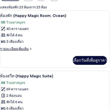
กรอง
แสดงห้องพัก 23 ห้องจาก 23 ห้อง
ที่
ห้องพัก (Happy Magic Room, Ocean) | ตู
เปิด
มี
12
ห้องพัก (Happy Magic Room, Ocean)
ให้
ภาพถ่าย
วิวมหาสมุทร
สำหรับ
ทั้งหมด
40 ตารางเมตร
ห้อง
ของ
พักได้ 4 คน
พัก
ห้อง
3 เตียงเดี่ยว
พัก
ราย
รายละเอียดเพิ่มเติม
ละเอียด
(Happy
เพิ่ม
เลือกวันที่เพื่อดูราคา
Magic
เติม
Room,
เกี่ยว
กับ
Ocean)
ห้องสวีท (Happy Magic Suite) | ตู้นิรภั
เปิด
14
ห้อง
ห้องสวีท (Happy Magic Suite)
พัก
ภาพถ่าย
วิวมหาสมุทร
(Happy
ทั้งหมด
Magic
69 ตารางเมตร
Room,
ของ
2 ห้องนอน
Ocean)
ห้อง
พักได้ 6 คน
6 เตียงเดี่ยว
สวีท