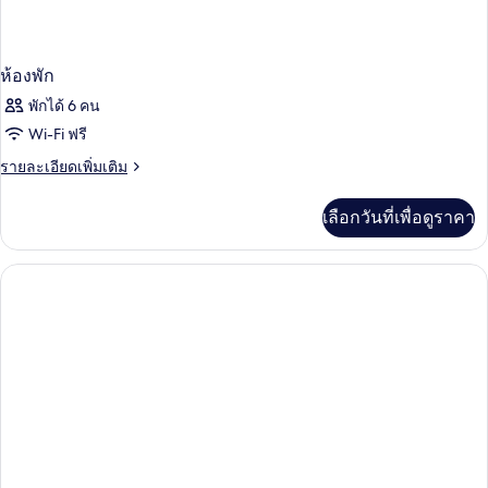
ห้องพัก
พักได้ 6 คน
Wi-Fi ฟรี
ราย
รายละเอียดเพิ่มเติม
ละเอียด
เพิ่ม
เลือกวันที่เพื่อดูราคา
เติม
เกี่ยว
กับ
ห้อง
พัก