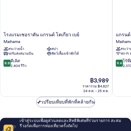
โรงแรม
แก
โรงแรมเชอราตัน แกรนด์ โตเกียว เบย์
แกรนด์
เชอราตัน
รนด์
Maihama
Maiham
แก
นิ
สระว่ายน้ำ
สปา
สระว่า
รนด์
กโกะ
รถรับส่งสนามบิน
สัตว์เลี้ยงเข้าพักได้
Wi-Fi 
โตเกียว
โตเกียว
เบย์
เบย์
8.8
9.4
ดีเลิศ
ไร้ที่
8.8
9.4
Maihama
ไม
จาก
จาก
2,404 รีวิว
2,370
ฮามะ
10,
10,
Maiham
ดี
ไร้
ราคา
฿3,989
เลิศ,
ที่
ปัจจุบัน
ราคารวม ฿4,827
2,404
ติ,
คือ
24 ส.ค. - 25 ส.ค.
รีวิว
2,370
฿3,989
รีวิว
เปรียบเทียบที่พักที่คล้ายกัน
เข้าสู่ระบบเพื่อดูส่วนลดและสิทธิพิเศษที่ร่วมรายการ สะสม
รีวอร์ดเพื่อการท่องเที่ยวครั้งถัดไป