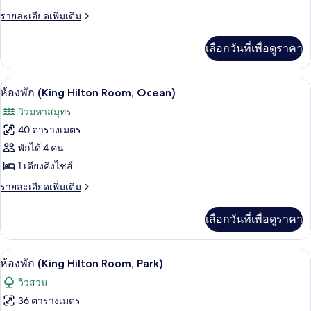
(Happy
ราย
รายละเอียดเพิ่มเติม
ละเอียด
Magic
เพิ่ม
Suite)
เลือกวันที่เพื่อดูราคา
เติม
เกี่ยว
กับ
ตู้นิรภัยในห้องพัก, โต๊ะทำงาน, ผ้าม่านก
เปิด
6
ห้อง
ห้องพัก (King Hilton Room, Ocean)
สวี
ภาพถ่าย
วิวมหาสมุทร
ท
ทั้งหมด
(Happy
40 ตารางเมตร
Magic
ของ
พักได้ 4 คน
Suite)
ห้อง
1 เตียงคิงไซส์
พัก
ราย
รายละเอียดเพิ่มเติม
ละเอียด
(King
เพิ่ม
เลือกวันที่เพื่อดูราคา
Hilton
เติม
Room,
เกี่ยว
กับ
Ocean)
ห้องพัก (King Hilton Room, Park) | ตู้น
เปิด
7
ห้อง
ห้องพัก (King Hilton Room, Park)
พัก
ภาพถ่าย
วิวสวน
(King
ทั้งหมด
Hilton
36 ตารางเมตร
Room,