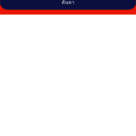
ค้นหา
คลัง
ภาพ
ฮิล
ตัน
โตเกียว