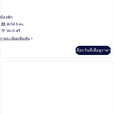
ห้องพัก
พักได้ 5 คน
Wi-Fi ฟรี
ราย
รายละเอียดเพิ่มเติม
ละเอียด
เพิ่ม
เลือกวันที่เพื่อดูราคา
เติม
เกี่ยว
กับ
ห้อง
พัก