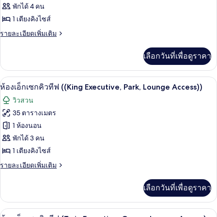
Access)
ห้อง
พักได้ 4 คน
1 เตียงคิงไซส์
เอ็ก
ราย
รายละเอียดเพิ่มเติม
เซก
ละเอียด
คิว
เพิ่ม
เลือกวันที่เพื่อดูราคา
เติม
ทีฟ
เกี่ยว
(King
กับ
ห้องเอ็กเซกคิวทีฟ ((King Executive, Par
เปิด
13
ห้อง
Executive,
ห้องเอ็กเซกคิวทีฟ ((King Executive, Park, Lounge Access))
เอ็ก
ภาพถ่าย
Ocean,
วิวสวน
เซก
Lounge
ทั้งหมด
คิว
35 ตารางเมตร
Access)
ทีฟ
ของ
1 ห้องนอน
(King
Executive,
ห้อง
พักได้ 3 คน
Ocean,
1 เตียงคิงไซส์
เอ็ก
Lounge
Access)
ราย
รายละเอียดเพิ่มเติม
เซก
ละเอียด
คิว
เพิ่ม
เลือกวันที่เพื่อดูราคา
เติม
ทีฟ
เกี่ยว
((King
กับ
ห้องเอ็กเซกคิวทีฟ (Twin Executive, Ocea
เปิด
16
ห้อง