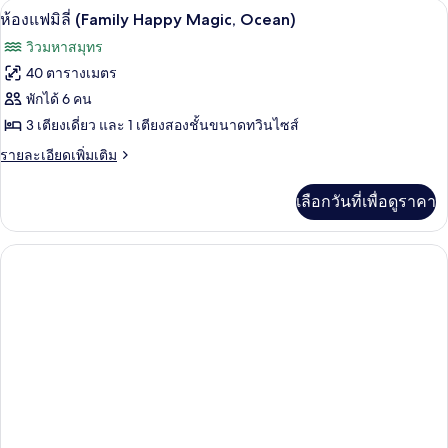
ห้องแฟมิลี่ (Family Happy Magic, Ocean)
เปิด
Happy
15
ห้อง
ห้องแฟมิลี่ (Family Happy Magic, Ocean)
แฟ
Magic,
ภาพถ่าย
วิวมหาสมุทร
มิ
Park)
ทั้งหมด
ลี่
40 ตารางเมตร
(Family
ของ
พักได้ 6 คน
Happy
Magic,
ห้อง
3 เตียงเดี่ยว และ 1 เตียงสองชั้นขนาดทวินไซส์
Park)
แฟ
ราย
รายละเอียดเพิ่มเติม
ละเอียด
มิ
เพิ่ม
เลือกวันที่เพื่อดูราคา
เติม
ลี่
เกี่ยว
(Family
กับ
Happy
ห้อง
แฟ
Magic,
มิ
Ocean)
ลี่
(Family
Happy
Magic,
Ocean)