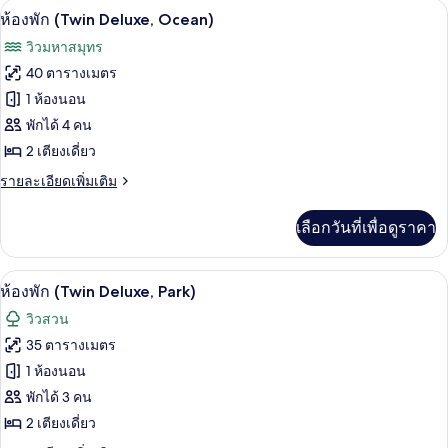
ห้องพัก (Twin Deluxe, Ocean) | ตู้นิรภั
เปิด
13
ห้อง
ห้องพัก (Twin Deluxe, Ocean)
สวี
ภาพถ่าย
วิวมหาสมุทร
ท
ทั้งหมด
(Deluxe
40 ตารางเมตร
Suite,
ของ
1 ห้องนอน
Ocean)
ห้อง
พักได้ 4 คน
2 เตียงเดี่ยว
พัก
(Twin
ราย
รายละเอียดเพิ่มเติม
ละเอียด
Deluxe,
เพิ่ม
Ocean)
เลือกวันที่เพื่อดูราคา
เติม
เกี่ยว
กับ
ตู้นิรภัยในห้องพัก, โต๊ะทำงาน, ผ้าม่านก
เปิด
11
ห้อง
ห้องพัก (Twin Deluxe, Park)
พัก
ภาพถ่าย
วิวสวน
(Twin
ทั้งหมด
Deluxe,
35 ตารางเมตร
Ocean)
ของ
1 ห้องนอน
ห้อง
พักได้ 3 คน
2 เตียงเดี่ยว
พัก