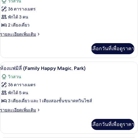
วิวสวน
น
ทั้งหมด
(Twin
36 ตารางเมตร
Hilton
ของ
พักได้ 3 คน
Room,
Ocean)
ห้อง
2 เตียงเดี่ยว
ทวิน
ราย
รายละเอียดเพิ่มเติม
ละเอียด
(Twin
เพิ่ม
เลือกวันที่เพื่อดูราคา
Hilton
เติม
Room,
เกี่ยว
กับ
Park)
ห้องแฟมิลี่ (Family Happy Magic, Park) 
เปิด
12
ห้อง
ห้องแฟมิลี่ (Family Happy Magic, Park)
ทวิ
ภาพถ่าย
วิวสวน
น
ทั้งหมด
(Twin
36 ตารางเมตร
Hilton
ของ
พักได้ 5 คน
Room,
Park)
ห้อง
3 เตียงเดี่ยว และ 1 เตียงสองชั้นขนาดทวินไซส์
แฟ
ราย
รายละเอียดเพิ่มเติม
ละเอียด
มิ
เพิ่ม
เลือกวันที่เพื่อดูราคา
เติม
ลี่
เกี่ยว
(Family
กับ