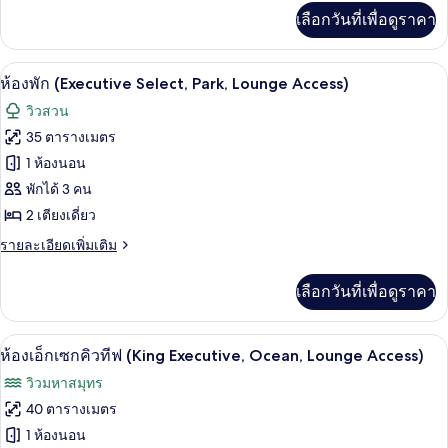
เพิ่ม
Ocean,
เลือกวันที่เพื่อดูราคา
เติม
Lounge
เกี่ยว
กับ
Acces)
ตู้นิรภัยในห้องพัก, โต๊ะทำงาน, ผ้าม่านก
เปิด
15
ห้อง
ห้องพัก (Executive Select, Park, Lounge Access)
พัก
ภาพถ่าย
วิวสวน
(Executive
ทั้งหมด
Select,
35 ตารางเมตร
Ocean,
ของ
1 ห้องนอน
Lounge
Acces)
ห้อง
พักได้ 3 คน
2 เตียงเดี่ยว
พัก
(Executive
ราย
รายละเอียดเพิ่มเติม
ละเอียด
Select,
เพิ่ม
Park,
เลือกวันที่เพื่อดูราคา
เติม
Lounge
เกี่ยว
กับ
Access)
ตู้นิรภัยในห้องพัก, โต๊ะทำงาน, ผ้าม่านก
เปิด
17
ห้อง
ห้องเอ็กเซกคิวทีฟ (King Executive, Ocean, Lounge Access)
พัก
ภาพถ่าย
วิวมหาสมุทร
(Executive
ทั้งหมด
Select,
40 ตารางเมตร
Park,
ของ
1 ห้องนอน
Lounge