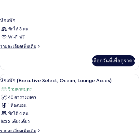
ห้องพัก
พักได้ 3 คน
Wi-Fi ฟรี
ราย
รายละเอียดเพิ่มเติม
ละเอียด
เพิ่ม
เลือกวันที่เพื่อดูราคา
เติม
เกี่ยว
กับ
ห้องพัก (Executive Select, Ocean, Loung
เปิด
19
ห้อง
ห้องพัก (Executive Select, Ocean, Lounge Acces)
พัก
ภาพถ่าย
วิวมหาสมุทร
ทั้งหมด
40 ตารางเมตร
ของ
1 ห้องนอน
ห้อง
พักได้ 4 คน
2 เตียงเดี่ยว
พัก
(Executive
ราย
รายละเอียดเพิ่มเติม
ละเอียด
Select,