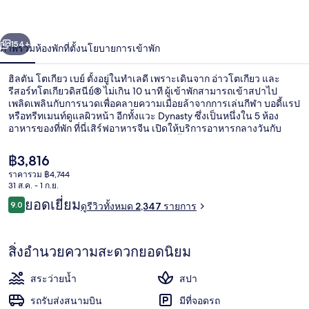
เบย์
่อน
ถัดไป
น้า
154+
ภาพรวม
ห้องพัก
ที่ตั้ง
นโยบายการเข้าพัก
ฮิลตัน โตเกียว เบย์ ตั้งอยู่ในทำเลดี เพราะเดินจาก อ่าวโตเกียว และ
รีสอร์ทโตเกียวดิสนีย์® ไม่เกิน 10 นาที ผู้เข้าพักสามารถเข้าสปาไป
เพลิดเพลินกับการนวดเพื่อคลายความเมื่อยล้าจากการเล่นกีฬา บอดี้แรป
หรือทรีทเมนท์ดูแลผิวหน้า อีกทั้งแวะ Dynasty ซึ่งเป็นหนึ่งใน 5 ห้อง
อาหารของที่พัก ที่นี่เสิร์ฟอาหารจีน เปิดให้บริการอาหารกลางวันกับ
อาหารเย็น ไฮไลท์เพิ่มเติม ได้แก่ สระว่ายน้ำในร่ม บาร์/เลานจ์ และ
เฮลท์คลับ นักเดินทางต่างมอบคำชมเชยเกี่ยวกับพนักงานและทำเล ที่พัก
ราคา
฿3,816
นี้อยู่ใกล้ขนส่งสาธารณะ: เดิน 4 นาทีถึง สถานีเบย์ไซด์ และ 15 นาทีถึง
ปัจจุบัน
ราคารวม ฿4,744
สถานี Tokyo Disneyland
฿3,816
31 ส.ค. - 1 ก.ย.
ห้องสวีท (Deluxe Suite, Ocean) | ตู้นิร
รีวิว
ยอดเยี่ยม
9.0
ดูรีวิวทั้งหมด 2,347 รายการ
9.0 จาก 10
สิ่งอำนวยความสะดวกยอดนิยม
สระว่ายน้ำ
สปา
รถรับส่งสนามบิน
มีที่จอดรถ