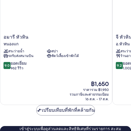
อมา
จี
อมารี หัวหิน
จี หัวห
รี
หัวหิน
หนองแก
อ.หัวหิน
หัวหิน
รีสอร์ท
สระว่ายน้ำ
สปา
สระว่า
หนอง
แอนด์
รถรับส่งสนามบิน
สัตว์เลี้ยงเข้าพักได้
ร้านอ
แก
มอลล์
อ.หัวหิน
9.0
9.2
ยอดเยี่ยม
ยอดเ
9.0
9.2
จาก
จาก
962 รีวิว
1,002
10,
10,
ยอด
ยอด
ราคา
฿1,650
เยี่ยม,
เยี่ยม,
ปัจจุบัน
962
1,002
ราคารวม ฿1,950
คือ
รีวิว
รีวิว
รวมภาษีและค่าธรรมเนียม
฿1,650
16 ส.ค. - 17 ส.ค.
เปรียบเทียบที่พักที่คล้ายกัน
เข้าสู่ระบบเพื่อดูส่วนลดและสิทธิพิเศษที่ร่วมรายการ สะสม