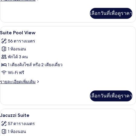
ละเอียด
เพิ่ม
เลือกวันที่เพื่อดูราคา
เติม
เกี่ยว
กับ
Suite Pool View | เครื่องนอนระดับพรีเมี
เปิด
9
Pool
Suite Pool View
Access
ภาพถ่าย
56 ตารางเมตร
Suite
ทั้งหมด
1 ห้องนอน
ของ
พักได้ 3 คน
Suite
1 เตียงคิงไซส์ หรือ 2 เตียงเดี่ยว
Pool
Wi-Fi ฟรี
View
ราย
รายละเอียดเพิ่มเติม
ละเอียด
เพิ่ม
เลือกวันที่เพื่อดูราคา
เติม
เกี่ยว
กับ
Jacuzzi Suite | เครื่องนอนระดับพรีเมียม
เปิด
9
Suite
Jacuzzi Suite
Pool
ภาพถ่าย
57 ตารางเมตร
View
ทั้งหมด
1 ห้องนอน