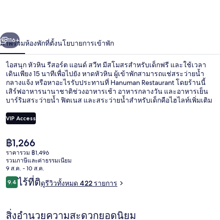
หัวหิน
รี
่อน
ถัดไป
น้า
116+
ภาพรวม
ห้องพัก
ที่ตั้ง
นโยบายการเข้าพัก
สอร์ต
แอนด์
ไอสนุก หัวหิน รีสอร์ต แอนด์ สวีท มีสโมสรสำหรับเด็กฟรี และใช้เวลา
เดินเพียง 15 นาทีเพื่อไปยัง หาดหัวหิน ผู้เข้าพักสามารถแช่สระว่ายน้ำ
สวีท
กลางแจ้ง หรือหาอะไรรับประทานที่ Hanuman Restaurant โดยร้านนี้
เสิร์ฟอาหารนานาชาติช่วงอาหารเช้า อาหารกลางวัน และอาหารเย็น
บาร์ริมสระว่ายน้ำ ฟิตเนส และสระว่ายน้ำสำหรับเด็กคือไฮไลท์เพิ่มเติม
นักเดินทางคนอื่นๆ ประทับใจพนักงาน
VIP Access
ราคา
฿1,266
วิวจากห้องพัก
ปัจจุบัน
ราคารวม ฿1,496
฿1,266
รวมภาษีและค่าธรรมเนียม
9 ส.ค. - 10 ส.ค.
รีวิว
ไร้ที่ติ
9.4
ดูรีวิวทั้งหมด 422 รายการ
9.4 จาก 10
สิ่งอำนวยความสะดวกยอดนิยม