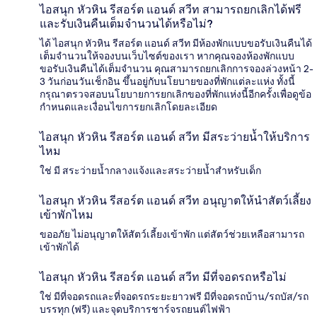
ไอสนุก หัวหิน รีสอร์ต แอนด์ สวีท สามารถยกเลิกได้ฟรี
และรับเงินคืนเต็มจำนวนได้หรือไม่?
ได้ ไอสนุก หัวหิน รีสอร์ต แอนด์ สวีท มีห้องพักแบบขอรับเงินคืนได้
เต็มจำนวนให้จองบนเว็บไซต์ของเรา หากคุณจองห้องพักแบบ
ขอรับเงินคืนได้เต็มจำนวน คุณสามารถยกเลิกการจองล่วงหน้า 2-
3 วันก่อนวันเช็กอิน ขึ้นอยู่กับนโยบายของที่พักแต่ละแห่ง ทั้งนี้
กรุณาตรวจสอบนโยบายการยกเลิกของที่พักแห่งนี้อีกครั้งเพื่อดูข้อ
กำหนดและเงื่อนไขการยกเลิกโดยละเอียด
ไอสนุก หัวหิน รีสอร์ต แอนด์ สวีท มีสระว่ายน้ำให้บริการ
ไหม
ใช่ มี สระว่ายน้ำกลางแจ้งและสระว่ายน้ำสำหรับเด็ก
ไอสนุก หัวหิน รีสอร์ต แอนด์ สวีท อนุญาตให้นำสัตว์เลี้ยง
เข้าพักไหม
ขออภัย ไม่อนุญาตให้สัตว์เลี้ยงเข้าพัก แต่สัตว์ช่วยเหลือสามารถ
เข้าพักได้
ไอสนุก หัวหิน รีสอร์ต แอนด์ สวีท มีที่จอดรถหรือไม่
ใช่ มีที่จอดรถและที่จอดรถระยะยาวฟรี มีที่จอดรถบ้าน/รถบัส/รถ
บรรทุก (ฟรี) และจุดบริการชาร์จรถยนต์ไฟฟ้า