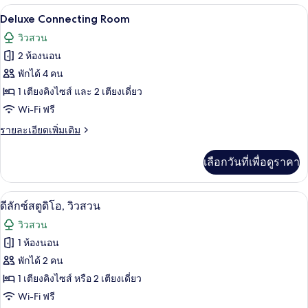
กับ
เครื่องนอนระดับพรีเมียม, ตู้นิรภัยในห้
เปิด
7
Private
Deluxe Connecting Room
Pool
ภาพถ่าย
วิวสวน
Villa
ทั้งหมด
2 ห้องนอน
ของ
พักได้ 4 คน
Deluxe
1 เตียงคิงไซส์ และ 2 เตียงเดี่ยว
Connecting
Wi-Fi ฟรี
Room
ราย
รายละเอียดเพิ่มเติม
ละเอียด
เพิ่ม
เลือกวันที่เพื่อดูราคา
เติม
เกี่ยว
กับ
เครื่องนอนระดับพรีเมียม, ตู้นิรภัยในห้
เปิด
6
Deluxe
ดีลักซ์สตูดิโอ, วิวสวน
Connecting
ภาพถ่าย
วิวสวน
Room
ทั้งหมด
1 ห้องนอน
ของ
พักได้ 2 คน
ดี
1 เตียงคิงไซส์ หรือ 2 เตียงเดี่ยว
Wi-Fi ฟรี
ลัก