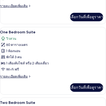
ราย
รายละเอียดเพิ่มเติม
ละเอียด
เพิ่ม
เลือกวันที่เพื่อดูราคา
เติม
เกี่ยว
กับ
One Bedroom Suite | เครื่องนอนระดับพร
เปิด
7
Trio
One Bedroom Suite
Studio
ภาพถ่าย
วิวสวน
ทั้งหมด
60 ตารางเมตร
ของ
1 ห้องนอน
One
พักได้ 3 คน
Bedroom
1 เตียงคิงไซส์ หรือ 2 เตียงเดี่ยว
Suite
Wi-Fi ฟรี
ราย
รายละเอียดเพิ่มเติม
ละเอียด
เพิ่ม
เลือกวันที่เพื่อดูราคา
เติม
เกี่ยว
กับ
Two Bedroom Suite | บริเวณภายนอก
เปิด
10
One
Two Bedroom Suite
Bedroom