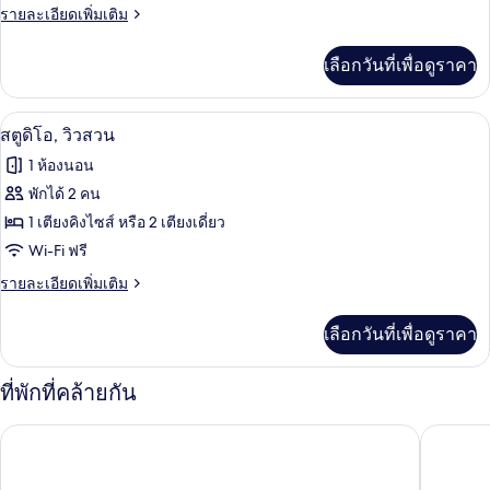
ราย
รายละเอียดเพิ่มเติม
ซ์
ละเอียด
สตู
เพิ่ม
เลือกวันที่เพื่อดูราคา
เติม
ดิโอ,
เกี่ยว
วิว
กับ
สตูดิโอ, วิวสวน | เครื่องนอนระดับพรีเมี
เปิด
7
ดี
สตูดิโอ, วิวสวน
สวน
ลัก
ภาพถ่าย
1 ห้องนอน
ซ์
ทั้งหมด
สตู
พักได้ 2 คน
ดิ
ของ
1 เตียงคิงไซส์ หรือ 2 เตียงเดี่ยว
โอ,
วิว
สตู
Wi-Fi ฟรี
สวน
ดิโอ,
ราย
รายละเอียดเพิ่มเติม
ละเอียด
วิว
เพิ่ม
เลือกวันที่เพื่อดูราคา
เติม
สวน
เกี่ยว
กับ
ที่พักที่คล้ายกัน
สตู
ดิ
อมารี หัวหิน
จี หัวหิน
โอ,
วิว
สวน