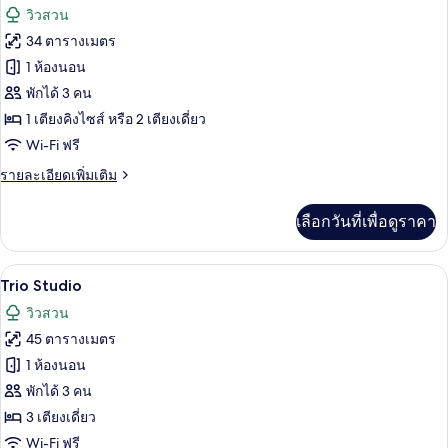
ดิ
ภาพถ่าย
วิวสวน
โอ
ทั้งหมด
34 ตารางเมตร
ของ
1 ห้องนอน
ดี
พักได้ 3 คน
1 เตียงคิงไซส์ หรือ 2 เตียงเดี่ยว
ลัก
Wi-Fi ฟรี
ซ์
ราย
รายละเอียดเพิ่มเติม
สตู
ละเอียด
ดิโอ
เพิ่ม
เลือกวันที่เพื่อดูราคา
เติม
เกี่ยว
กับ
Trio Studio | เครื่องนอนระดับพรีเมียม, 
เปิด
6
ดี
Trio Studio
ลัก
ภาพถ่าย
วิวสวน
ซ์
ทั้งหมด
สตู
45 ตารางเมตร
ดิ
ของ
1 ห้องนอน
โอ
Trio
พักได้ 3 คน
Studio
3 เตียงเดี่ยว
Wi-Fi ฟรี