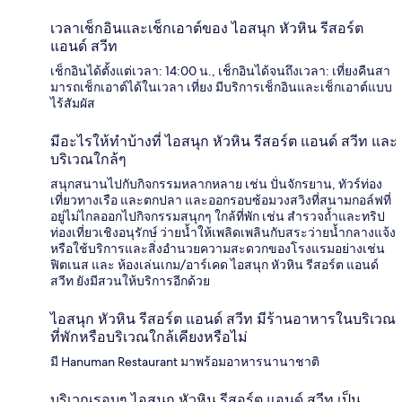
เวลาเช็กอินและเช็กเอาต์ของ ไอสนุก หัวหิน รีสอร์ต
แอนด์ สวีท
เช็กอินได้ตั้งแต่เวลา: 14:00 น., เช็กอินได้จนถึงเวลา: เที่ยงคืนสา
มารถเช็กเอาต์ได้ในเวลา เที่ยง มีบริการเช็กอินและเช็กเอาต์แบบ
ไร้สัมผัส
มีอะไรให้ทำบ้างที่ ไอสนุก หัวหิน รีสอร์ต แอนด์ สวีท และ
บริเวณใกล้ๆ
สนุกสนานไปกับกิจกรรมหลากหลาย เช่น ปั่นจักรยาน, ทัวร์ท่อง
เที่ยวทางเรือ และตกปลา และออกรอบซ้อมวงสวิงที่สนามกอล์ฟที่
อยู่ไม่ไกลออกไปกิจกรรมสนุกๆ ใกล้ที่พัก เช่น สำรวจถ้ำและทริป
ท่องเที่ยวเชิงอนุรักษ์ ว่ายน้ำให้เพลิดเพลินกับสระว่ายน้ำกลางแจ้ง
หรือใช้บริการและสิ่งอำนวยความสะดวกของโรงแรมอย่างเช่น
ฟิตเนส และ ห้องเล่นเกม/อาร์เคด ไอสนุก หัวหิน รีสอร์ต แอนด์
สวีท ยังมีสวนให้บริการอีกด้วย
ไอสนุก หัวหิน รีสอร์ต แอนด์ สวีท มีร้านอาหารในบริเวณ
ที่พักหรือบริเวณใกล้เคียงหรือไม่
มี Hanuman Restaurant มาพร้อมอาหารนานาชาติ
บริเวณรอบๆ ไอสนุก หัวหิน รีสอร์ต แอนด์ สวีท เป็น