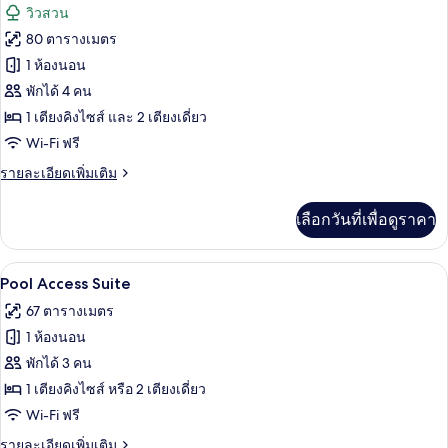
ภาพถ่าย
วิวสวน
Suite
ทั้งหมด
80 ตารางเมตร
ของ
1 ห้องนอน
Two
พักได้ 4 คน
Bedroom
1 เตียงคิงไซส์ และ 2 เตียงเดี่ยว
Suite
Wi-Fi ฟรี
ราย
รายละเอียดเพิ่มเติม
ละเอียด
เพิ่ม
เลือกวันที่เพื่อดูราคา
เติม
เกี่ยว
กับ
Pool Access Suite | เครื่องนอนระดับพรีเ
เปิด
9
Two
Pool Access Suite
Bedroom
ภาพถ่าย
67 ตารางเมตร
Suite
ทั้งหมด
1 ห้องนอน
ของ
พักได้ 3 คน
Pool
1 เตียงคิงไซส์ หรือ 2 เตียงเดี่ยว
Access
Wi-Fi ฟรี
Suite
ราย
รายละเอียดเพิ่มเติม