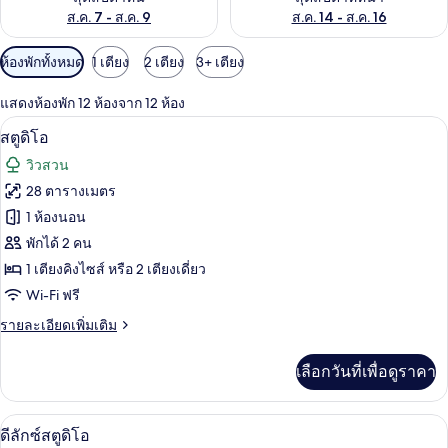
ส.ค. 7 - ส.ค. 9
ส.ค. 14 - ส.ค. 16
ตัว
ห้องพักทั้งหมด
1 เตียง
2 เตียง
3+ เตียง
กรอง
แสดงห้องพัก 12 ห้องจาก 12 ห้อง
ที่
สตูดิโอ | เครื่องนอนระดับพรีเมียม, ตู้น
เปิด
มี
8
สตูดิโอ
ให้
ภาพถ่าย
วิวสวน
สำหรับ
ทั้งหมด
28 ตารางเมตร
ห้อง
ของ
1 ห้องนอน
พัก
สตู
พักได้ 2 คน
1 เตียงคิงไซส์ หรือ 2 เตียงเดี่ยว
ดิโอ
Wi-Fi ฟรี
ราย
รายละเอียดเพิ่มเติม
ละเอียด
เพิ่ม
เลือกวันที่เพื่อดูราคา
เติม
เกี่ยว
กับ
ดีลักซ์สตูดิโอ | เครื่องนอนระดับพรีเมีย
เปิด
6
สตู
ดีลักซ์สตูดิโอ