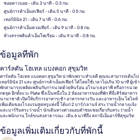
ซอยคาวบอย
- เดิน 3 นาที
- 0.3 กม.
ศูนย์การค้าเอ็มสเฟียร์
- เดิน 5 นาที
- 0.5 กม.
เทอร์มินัล 21
- เดิน 7 นาที
- 0.6 กม.
ศูนย์การค้าเอ็มควอเทียร์
- เดิน 9 นาที
- 0.8 กม.
ห้างสรรพสินค้าเอ็มโพเรียม
- เดิน 9 นาที
- 0.8 กม.
ข้อมูลที่พัก
คาร์ลตัน โฮเทล แบงคอก สุขุมวิท
คาร์ลตัน โฮเทล แบงคอก สุขุมวิท น่าพักเพราะทำเลดี คุณจะสามารถเดินไป
เทอร์มินัล 21 และ ศูนย์การค้าเอ็มสเฟียร์ ได้โดยใช้เวลาไม่เกิน 10 นาที ผู้เข้า
พักสามารถเพลิดเพลินกับการนวดด้วยหินร้อน อโรมาเธอราพี หรือการนวด
กดจุด อีกทั้งแวะ Plate ซึ่งเป็นหนึ่งใน 2 ห้องอาหารของที่พัก ที่นี่เสิร์ฟอาหาร
นานาชาติ เปิดให้บริการอาหารเช้า อาหารกลางวัน และอาหารเย็น ไฮไลท์
เพิ่มเติมของโรงแรมสุดหรูแห่งนี้ ได้แก่ 2 บาร์/เลานจ์ สระว่ายน้ำกลางแจ้ง
และบาร์ริมสระว่ายน้ำ นักเดินทางต่างมอบคำชมเชยเกี่ยวกับสระว่ายน้ำ
และพนักงาน ใกล้ขนส่งสาธารณะ: เดิน 6 นาทีถึง สถานีเอ็มอาร์ทีสุขุมวิท
และ 6 นาทีถึง สถานีบีทีเอสอโศก
ข้อมูลเพิ่มเติมเกี่ยวกับที่พักนี้