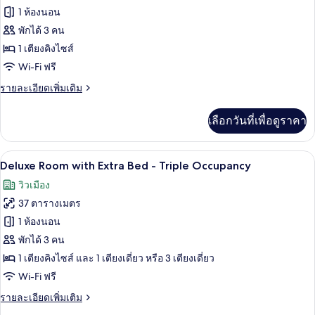
ของ
1 ห้องนอน
Executive
พักได้ 3 คน
Suite
1 เตียงคิงไซส์
Wi-Fi ฟรี
ราย
รายละเอียดเพิ่มเติม
ละเอียด
เพิ่ม
เลือกวันที่เพื่อดูราคา
เติม
เกี่ยว
กับ
ผ้าปูที่นอนฝ้ายอียิปต์, เครื่องนอนระดับพร
เปิด
7
Executive
Deluxe Room with Extra Bed - Triple Occupancy
Suite
ภาพถ่าย
วิวเมือง
ทั้งหมด
37 ตารางเมตร
ของ
1 ห้องนอน
Deluxe
พักได้ 3 คน
Room
1 เตียงคิงไซส์ และ 1 เตียงเดี่ยว หรือ 3 เตียงเดี่ยว
with
Wi-Fi ฟรี
Extra
ราย
รายละเอียดเพิ่มเติม
Bed
ละเอียด