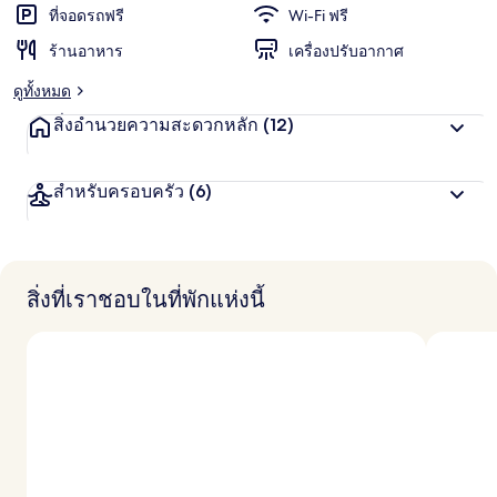
น
ที่จอดรถฟรี
Wi-Fi ฟรี
ชอบ
สู
ร้านอาหาร
เครื่องปรับอากาศ
ง
สุ
ดูทั้งหมด
ด
จ
สิ่งอำนวยความสะดวกหลัก
(12)
า
ก
นั
สำหรับครอบครัว
(6)
ก
เ
ดิ
น
ท
า
สิ่งที่เราชอบในที่พักแห่งนี้
ง