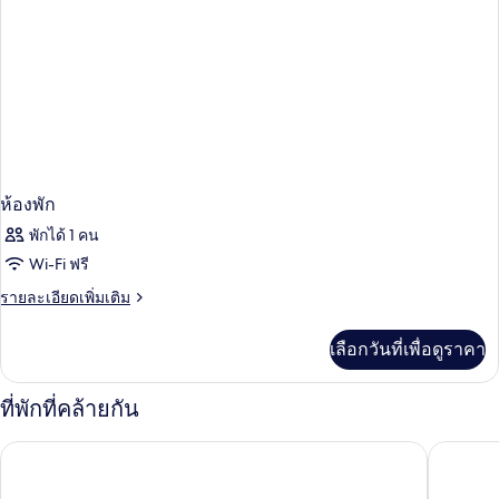
ห้องพัก
พักได้ 1 คน
Wi-Fi ฟรี
ราย
รายละเอียดเพิ่มเติม
ละเอียด
เพิ่ม
เลือกวันที่เพื่อดูราคา
เติม
เกี่ยว
กับ
ที่พักที่คล้ายกัน
ห้อง
พัก
โรงแรมแกรนด์ เซนเตอร์ พอยต์ เทอร์มินอล 21
แกรนด์ เซ