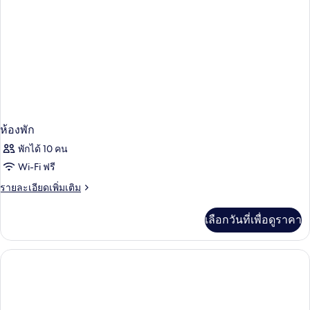
Bed
-
Triple
Occupancy
ห้องพัก
พักได้ 10 คน
Wi-Fi ฟรี
ราย
รายละเอียดเพิ่มเติม
ละเอียด
เพิ่ม
เลือกวันที่เพื่อดูราคา
เติม
เกี่ยว
กับ
ห้อง
พัก