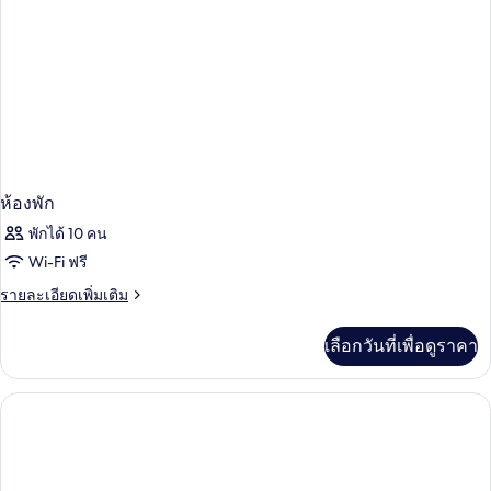
ห้องพัก
พักได้ 10 คน
Wi-Fi ฟรี
ราย
รายละเอียดเพิ่มเติม
ละเอียด
เพิ่ม
เลือกวันที่เพื่อดูราคา
เติม
เกี่ยว
กับ
ห้อง
พัก