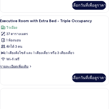
-
เพิ่ม
เลือกวันที่เพื่อดูราคา
Triple
เติม
เกี่ยว
Occupancy
กับ
ผ้าปูที่นอนฝ้ายอียิปต์, เครื่องนอนระดับพร
เปิด
6
Deluxe
Executive Room with Extra Bed - Triple Occupancy
Room
ภาพถ่าย
วิวเมือง
with
ทั้งหมด
Extra
37 ตารางเมตร
Bed
ของ
1 ห้องนอน
-
Executive
Triple
พักได้ 3 คน
Occupancy
Room
1 เตียงคิงไซส์ และ 1 เตียงเดี่ยว หรือ 3 เตียงเดี่ยว
with
Wi-Fi ฟรี
Extra
ราย
รายละเอียดเพิ่มเติม
Bed
ละเอียด
-
เพิ่ม
เลือกวันที่เพื่อดูราคา
Triple
เติม
เกี่ยว
Occupancy
กับ
Executive
Room
with
Extra