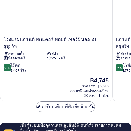
โรงแรม
แก
โรงแรมแกรนด์ เซนเตอร์ พอยต์ เทอร์มินอล 21
แกรนด์ 
แก
รนด์
สุขุมวิท
สุขุมวิท
รนด์
เซ็นเตอร
สระว่ายน้ำ
สปา
สระว่า
เซนเตอร์
พอ
ที่จอดรถฟรี
Wi-Fi ฟรี
รถรับส
พอ
ยต์
ยต์
สุขุมวิท
9.4
9.6
ไร้ที่ติ
ไร้ที่
9.4
9.6
เท
55
จาก
จาก
2,487 รีวิว
1,773 
อร์
สุขุมวิท
10,
10,
ราคา
฿4,745
มิ
ไร้
ไร้
ปัจจุบัน
นอล
ที่
ที่
ราคารวม ฿5,585
คือ
21
รวมภาษีและค่าธรรมเนียม
ติ,
ติ,
฿4,745
30 ส.ค. - 31 ส.ค.
สุขุมวิท
2,487
1,773
รีวิว
รีวิว
เปรียบเทียบที่พักที่คล้ายกัน
เข้าสู่ระบบเพื่อดูส่วนลดและสิทธิพิเศษที่ร่วมรายการ สะสม
รีวอร์ดเพื่อการท่องเที่ยวครั้งถัดไป