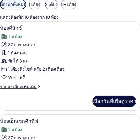
ตัว
ห้องพักทั้งหมด
1 เตียง
2 เตียง
3+ เตียง
กรอง
แสดงห้องพัก 10 ห้องจาก 10 ห้อง
ที่
ผ้าปูที่นอนฝ้ายอียิปต์, เครื่องนอนระดับพร
เปิด
มี
7
ห้องดีลักซ์
ให้
ภาพถ่าย
วิวเมือง
สำหรับ
ทั้งหมด
37 ตารางเมตร
ห้อง
ของ
1 ห้องนอน
พัก
ห้อง
พักได้ 3 คน
1 เตียงคิงไซส์ หรือ 2 เตียงเดี่ยว
ดี
Wi-Fi ฟรี
ลัก
ราย
รายละเอียดเพิ่มเติม
ซ์
ละเอียด
เพิ่ม
เลือกวันที่เพื่อดูราคา
เติม
เกี่ยว
กับ
ผ้าปูที่นอนฝ้ายอียิปต์, เครื่องนอนระดับพร
เปิด
6
ห้อง
ห้องเอ็กเซกคิวทีฟ
ดี
ภาพถ่าย
วิวเมือง
ลัก
ทั้งหมด
ซ์
37 ตารางเมตร