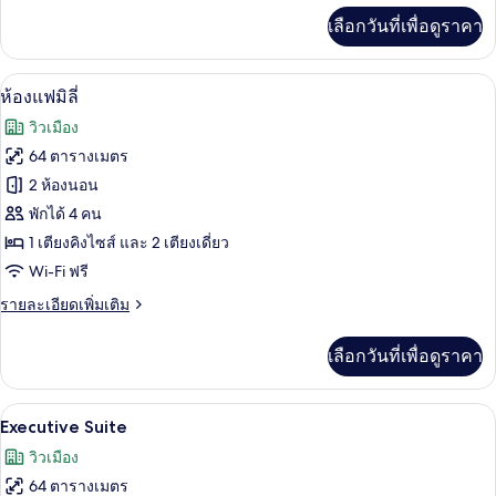
เพิ่ม
เลือกวันที่เพื่อดูราคา
เติม
เกี่ยว
กับ
ห้องแฟมิลี่ | ผ้าปูที่นอนฝ้ายอียิปต์, เคร
เปิด
5
Carlton
ห้องแฟมิลี่
Club
ภาพถ่าย
วิวเมือง
Room
ทั้งหมด
64 ตารางเมตร
ของ
2 ห้องนอน
ห้อง
พักได้ 4 คน
1 เตียงคิงไซส์ และ 2 เตียงเดี่ยว
แฟ
Wi-Fi ฟรี
มิ
ราย
รายละเอียดเพิ่มเติม
ลี่
ละเอียด
เพิ่ม
เลือกวันที่เพื่อดูราคา
เติม
เกี่ยว
กับ
Executive Suite | ผ้าปูที่นอนฝ้ายอียิปต์,
เปิด
6
ห้อง
Executive Suite
แฟ
ภาพถ่าย
วิวเมือง
มิ
ทั้งหมด
ลี่
64 ตารางเมตร