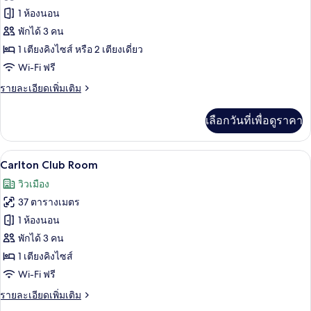
ของ
1 ห้องนอน
ห้อง
พักได้ 3 คน
1 เตียงคิงไซส์ หรือ 2 เตียงเดี่ยว
เอ็ก
Wi-Fi ฟรี
เซก
ราย
รายละเอียดเพิ่มเติม
คิว
ละเอียด
ทีฟ
เพิ่ม
เลือกวันที่เพื่อดูราคา
เติม
เกี่ยว
กับ
Carlton Club Room | ผ้าปูที่นอนฝ้ายอียิป
เปิด
5
ห้อง
Carlton Club Room
เอ็ก
ภาพถ่าย
วิวเมือง
เซก
ทั้งหมด
คิว
37 ตารางเมตร
ทีฟ
ของ
1 ห้องนอน
Carlton
พักได้ 3 คน
Club
1 เตียงคิงไซส์
Room
Wi-Fi ฟรี
ราย
รายละเอียดเพิ่มเติม
ละเอียด