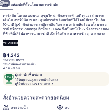
น้า
110+
ภาพรวม
ห้องพัก
ที่ตั้ง
นโยบายการเข้าพัก
แบง
คอก
คาร์ลตัน โฮเทล แบงคอก สุขุมวิท น่าพักเพราะทำเลดี คุณจะสามารถ
เดินไป เทอร์มินัล 21 และ ศูนย์การค้าเอ็มสเฟียร์ ได้โดยใช้เวลาไม่เกิน
สุขุมวิท
10 นาที ผู้เข้าพักสามารถเพลิดเพลินกับการนวดด้วยหินร้อน อโรมาเธอ
ราพี หรือการนวดกดจุด อีกทั้งแวะ Plate ซึ่งเป็นหนึ่งใน 2 ห้องอาหารของ
ที่พัก ที่นี่เสิร์ฟอาหารนานาชาติ เปิดให้บริการอาหารเช้า อาหารกลาง
วัน และอาหารเย็น ไฮไลท์เพิ่มเติมของโรงแรมสุดหรูแห่งนี้ ได้แก่ 2
บาร์/เลานจ์ สระว่ายน้ำกลางแจ้ง และบาร์ริมสระว่ายน้ำ นักเดินทาง
VIP Access
ต่างมอบคำชมเชยเกี่ยวกับสระว่ายน้ำและพนักงาน ใกล้ขนส่ง
สาธารณะ: เดิน 6 นาทีถึง สถานีเอ็มอาร์ทีสุขุมวิท และ 6 นาทีถึง สถานีบี
ราคา
฿4,343
ทีเอสอโศก
2 บาร์/เลานจ์, บาร์บนดาดฟ้า, บาร์ค็อกเ
ปัจจุบัน
ราคารวม ฿5,112
฿4,343
รวมภาษีและค่าธรรมเนียม
4 ก.ย. - 5 ก.ย.
รีวิว
9.6
ผู้เข้าพักชื่นชอบ
ไ
จาก
ได้รับคะแนนสูงสุดจากนักเดินทาง
ด้
ดูรีวิวทั้งหมด 1,938 รายการ
10,
รั
ผู้
บ
สิ่งอำนวยความสะดวกยอดนิยม
ค
เข้า
ะ
พัก
แ
สระว่ายน้ำ
สปา
ชื่น
น