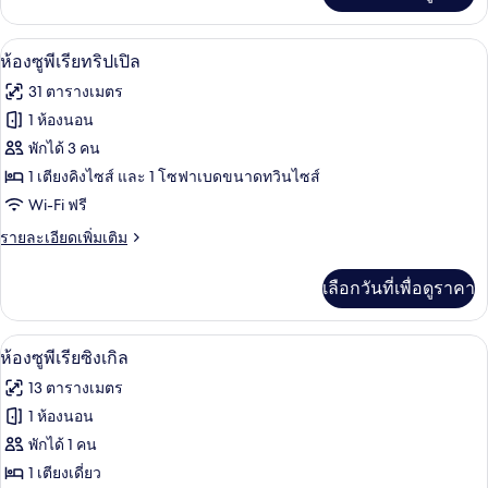
เกี่ยว
กับ
ห้องซูพีเรียทริปเปิล | โต๊ะทำงาน, พื้นที
เปิด
5
ห้อง
ห้องซูพีเรียทริปเปิล
คอมฟอร์ท
ภาพถ่าย
31 ตารางเมตร
ทริปเปิล
ทั้งหมด
1 ห้องนอน
ของ
พักได้ 3 คน
ห้อง
1 เตียงคิงไซส์ และ 1 โซฟาเบดขนาดทวินไซส์
Wi-Fi ฟรี
ซู
ราย
รายละเอียดเพิ่มเติม
พี
ละเอียด
เรีย
เพิ่ม
เลือกวันที่เพื่อดูราคา
เติม
ทริปเปิล
เกี่ยว
กับ
ห้องซูพีเรียซิงเกิล | โต๊ะทำงาน, พื้นที่
เปิด
6
ห้อง
ห้องซูพีเรียซิงเกิล
ซู
ภาพถ่าย
13 ตารางเมตร
พี
ทั้งหมด
เรีย
1 ห้องนอน
ทริปเปิล
ของ
พักได้ 1 คน
ห้อง
1 เตียงเดี่ยว