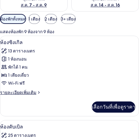
ส.ค. 7 - ส.ค. 9
ส.ค. 14 - ส.ค. 16
ตัว
ห้องพักทั้งหมด
1 เตียง
2 เตียง
3+ เตียง
กรอง
แสดงห้องพัก 9 ห้องจาก 9 ห้อง
ที่
ห้องซิงเกิล | โต๊ะทำงาน, พื้นที่ทำงานแบบ
เปิด
มี
6
ห้องซิงเกิล
ให้
ภาพถ่าย
13 ตารางเมตร
สำหรับ
ทั้งหมด
1 ห้องนอน
ห้อง
ของ
พักได้ 1 คน
พัก
ห้อง
1 เตียงเดี่ยว
Wi-Fi ฟรี
ซิงเกิล
ราย
รายละเอียดเพิ่มเติม
ละเอียด
เพิ่ม
เลือกวันที่เพื่อดูราคา
เติม
เกี่ยว
กับ
ห้องดับเบิล | โต๊ะทำงาน, พื้นที่ทำงานแบ
เปิด
5
ห้อง
ห้องดับเบิล
ซิงเกิล
ภาพถ่าย
25 ตารางเมตร