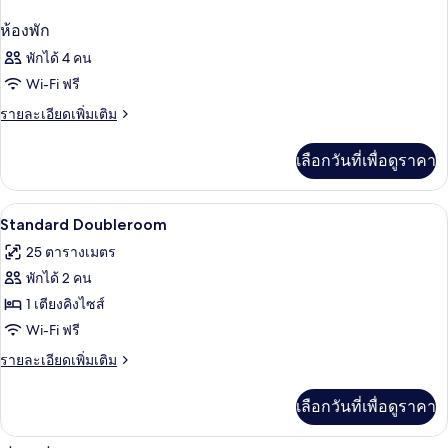
ห้องพัก
พักได้ 4 คน
Wi-Fi ฟรี
ราย
รายละเอียดเพิ่มเติม
ละเอียด
เพิ่ม
เลือกวันที่เพื่อดูราคา
เติม
เกี่ยว
กับ
โต๊ะทำงาน, พื้นที่ทำงานแบบใช้แล็ปท็อป, 
เปิด
5
ห้อง
Standard Doubleroom
พัก
ภาพถ่าย
25 ตารางเมตร
ทั้งหมด
พักได้ 2 คน
ของ
1 เตียงคิงไซส์
Standard
Wi-Fi ฟรี
Doubleroom
ราย
รายละเอียดเพิ่มเติม
ละเอียด
เพิ่ม
เลือกวันที่เพื่อดูราคา
เติม
เกี่ยว