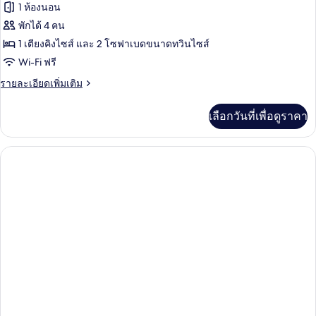
1 ห้องนอน
พักได้ 4 คน
1 เตียงคิงไซส์ และ 2 โซฟาเบดขนาดทวินไซส์
Wi-Fi ฟรี
ราย
รายละเอียดเพิ่มเติม
ละเอียด
เพิ่ม
เลือกวันที่เพื่อดูราคา
เติม
เกี่ยว
กับ
ห้อง
สตู
ดิ
โอ
สวี
ท