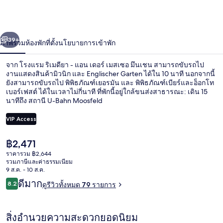
เม
ดียา
่อน
ถัดไป
น้า
39+
-
ภาพรวม
ห้องพัก
ที่ตั้ง
นโยบายการเข้าพัก
แอน
จาก โรงแรม ริเมดียา - แอน เดอร์ เมสเซอ มึนเชน สามารถขับรถไป
งานแสดงสินค้ามิวนิก และ Englischer Garten ได้ใน 10 นาที นอกจากนี้
เด
ยังสามารถขับรถไป พิพิธภัณฑ์เยอรมัน และ พิพิธภัณฑ์เบียร์และอ็อกโท
เบอร์เฟสต์ ได้ในเวลาไม่กี่นาที ที่พักนี้อยู่ใกล้ขนส่งสาธารณะ: เดิน 15
อร์
นาทีถึง สถานี U-Bahn Moosfeld
เม
VIP Access
สเซอ
ราคา
฿2,471
ฝ่ายต้อนรับ
ปัจจุบัน
ราคารวม ฿2,644
มึน
฿2,471
รวมภาษีและค่าธรรมเนียม
9 ส.ค. - 10 ส.ค.
เชน
รีวิว
ดีมาก
8.2
ดูรีวิวทั้งหมด 79 รายการ
8.2 จาก 10
สิ่งอำนวยความสะดวกยอดนิยม