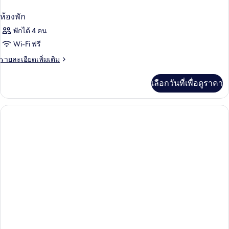
ห้องพัก
พักได้ 4 คน
Wi-Fi ฟรี
ราย
รายละเอียดเพิ่มเติม
ละเอียด
เพิ่ม
เลือกวันที่เพื่อดูราคา
เติม
เกี่ยว
กับ
ห้อง
พัก