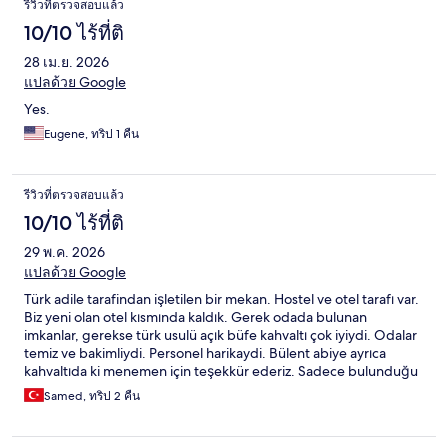
รีวิวที่ตรวจสอบแล้ว
10/10 ไร้ที่ติ
28 เม.ย. 2026
แปลด้วย Google
Yes.
Eugene, ทริป 1 คืน
รีวิวที่ตรวจสอบแล้ว
10/10 ไร้ที่ติ
29 พ.ค. 2026
แปลด้วย Google
Türk adile tarafindan işletilen bir mekan. Hostel ve otel tarafı var.
Biz yeni olan otel kısmında kaldık. Gerek odada bulunan
imkanlar, gerekse türk usulü açık büfe kahvaltı çok iyiydi. Odalar
temiz ve bakimliydi. Personel harikaydi. Bülent abiye ayrıca
kahvaltıda ki menemen için teşekkür ederiz. Sadece bulunduğu
konum biraz tenha gibiydi ama oralarda normal sanırım. 15
Samed, ทริป 2 คืน
dakikaya merkeze giden metroya geçebiliyorsunuz. Ücretsiz
otoparkı çok iyiydi. Bir daha yolum buraya düşerse geleceğim
otel budur.