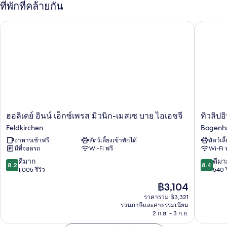
กับ
ที่พักที่คล้ายกัน
Standard
Doubleroom
ฮอลิเดย์ อินน์ เอ็กซ์เพรส มิวนิก-เมสเซ บาย ไอเอชจี
ทิวลิปอิ
ฮอ
ทิว
ฮอลิเดย์ อินน์ เอ็กซ์เพรส มิวนิก-เมสเซ บาย ไอเอชจี
ทิวลิปอ
ลิ
ลิ
Feldkirchen
Bogenh
เดย์
ปอินน์
อาหารเช้าฟรี
สัตว์เลี้ยงเข้าพักได้
สัตว์เลี
อินน์
มึน
มีที่จอดรถ
Wi-Fi ฟรี
Wi-Fi 
เอ็กซ์เพรส
เคน
มิ
เม
8.2
8.4
ดีมาก
ดีมา
8.2
8.4
วนิก-
สเซอ
จาก
จาก
1,005 รีวิว
540 ร
เม
Bogenh
10,
10,
ราคา
฿3,104
สเซ
ดี
ดี
ปัจจุบัน
บาย
มาก,
มาก,
ราคารวม ฿3,321
คือ
ไอ
รวมภาษีและค่าธรรมเนียม
1,005
540
฿3,104
2 ก.ย. - 3 ก.ย.
เอช
รีวิว
รีวิว
จี