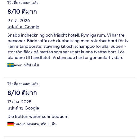
รีวิวที่ตรวจสอบแล้ว
8/10 ดีมาก
9 ก.ค. 2026
แปลด้วย Google
Snabb incheckning och fräscht hotell. Rymliga rum. Vi har tre
personer. Bäddsoffa och dubbelsäng med roterbar bord för tv.
Fanns tandborste, stavning kit och schampoo för alla. Super! -
stor röd fläck på mattan som ser ut att kunna tvättas bort. Lös
blandare till handfatet. Vi stannade här för genomfart vidare
norrut mot Leipzig, bra läge. Parkeringshus nerstängt pga
Awin, ทริป 1 คืน
renovering men fanns parkering på gatan. OBS Går inte att köra
fram bilen exakt till ingången
รีวิวที่ตรวจสอบแล้ว
8/10 ดีมาก
17 ส.ค. 2025
แปลด้วย Google
Die Betten waren sehr bequem.
Carolin Monika, ทริป 3 คืน