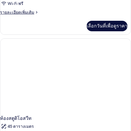
Wi-Fi ฟรี
ซู
ราย
รายละเอียดเพิ่มเติม
พี
ละเอียด
เรีย
เพิ่ม
เลือกวันที่เพื่อดูราคา
เติม
ซิงเกิล
เกี่ยว
กับ
ห้อง
ซู
พี
เรีย
ซิงเกิล
ห้องสตูดิโอสวีท
45 ตารางเมตร