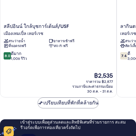
บุหรี่
สลี
ลา
สลีปอินน์ ใกล้บุชการ์เด้นส์/USF
ลากินตา
ปอินน์
กิน
เมืองเทมเปิ้ล เทอร์เรซ
เทอร์เร
ใกล้
ตา
สระว่ายน้ำ
อาหารเช้าฟรี
สระว่า
บุ
อินน์
ที่จอดรถฟรี
Wi-Fi ฟรี
สัตว์เลี
ชกา
บาย
ร์เด้นส์/USF
วิน
8.0
7.4
ดีมาก
ดี
8.0
7.4
เมือง
ด์
จาก
จาก
1,006 รีวิว
3,000
เท
แฮม
10,
10,
มเปิ้ล
แทม
ดี
ดี,
ราคา
เท
฿2,535
ปา
มาก,
3,000
ปัจจุบัน
อร์เรซ
ใกล้
1,006
รีวิว
ราคารวม ฿2,877
คือ
บุ
รีวิว
รวมภาษีและค่าธรรมเนียม
฿2,535
ชกา
30 ส.ค. - 31 ส.ค.
ร์เด้นส์
เท
เปรียบเทียบที่พักที่คล้ายกัน
อร์เรซ
พาร์
ค
เข้าสู่ระบบเพื่อดูส่วนลดและสิทธิพิเศษที่ร่วมรายการ สะสม
รีวอร์ดเพื่อการท่องเที่ยวครั้งถัดไป