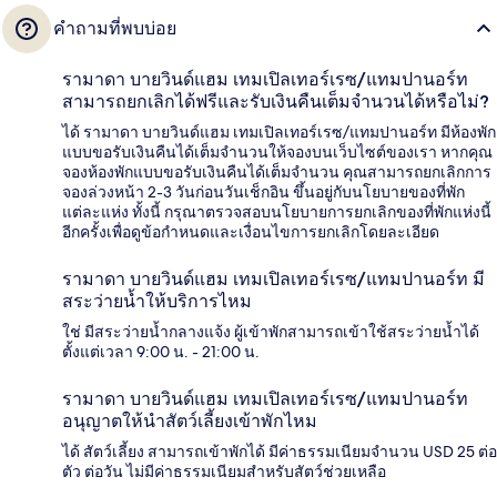
คำถามที่พบบ่อย
รามาดา บายวินด์แฮม เทมเปิลเทอร์เรซ/แทมปานอร์ท
สามารถยกเลิกได้ฟรีและรับเงินคืนเต็มจำนวนได้หรือไม่?
ได้ รามาดา บายวินด์แฮม เทมเปิลเทอร์เรซ/แทมปานอร์ท มีห้องพัก
แบบขอรับเงินคืนได้เต็มจำนวนให้จองบนเว็บไซต์ของเรา หากคุณ
จองห้องพักแบบขอรับเงินคืนได้เต็มจำนวน คุณสามารถยกเลิกการ
จองล่วงหน้า 2-3 วันก่อนวันเช็กอิน ขึ้นอยู่กับนโยบายของที่พัก
แต่ละแห่ง ทั้งนี้ กรุณาตรวจสอบนโยบายการยกเลิกของที่พักแห่งนี้
อีกครั้งเพื่อดูข้อกำหนดและเงื่อนไขการยกเลิกโดยละเอียด
รามาดา บายวินด์แฮม เทมเปิลเทอร์เรซ/แทมปานอร์ท มี
สระว่ายน้ำให้บริการไหม
ใช่ มีสระว่ายน้ำกลางแจ้ง ผู้เข้าพักสามารถเข้าใช้สระว่ายน้ำได้
ตั้งแต่เวลา 9:00 น. - 21:00 น.
รามาดา บายวินด์แฮม เทมเปิลเทอร์เรซ/แทมปานอร์ท
อนุญาตให้นำสัตว์เลี้ยงเข้าพักไหม
ได้ สัตว์เลี้ยง สามารถเข้าพักได้ มีค่าธรรมเนียมจำนวน USD 25 ต่อ
ตัว ต่อวัน ไม่มีค่าธรรมเนียมสำหรับสัตว์ช่วยเหลือ