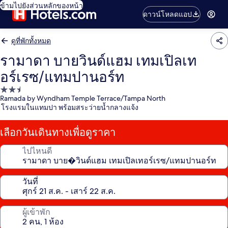
ข้ามไปยังส่วนหลักของหน้า
ดาวน์โหลดแอป
ดูที่พักทั้งหมด
รามาดา บายวินด์แฮม เทมเปิลเท
อร์เรซ/แทมปานอร์ท
ที่พัก
Ramada by Wyndham Temple Terrace/Tampa North
2.5
โรงแรมในแทมปา พร้อมสระว่ายน้ำกลางแจ้ง
ดาว
เลือกวันเดินทางเพื่อดูราคา
ไปไหนดี
วันที่
ผู้เข้าพัก