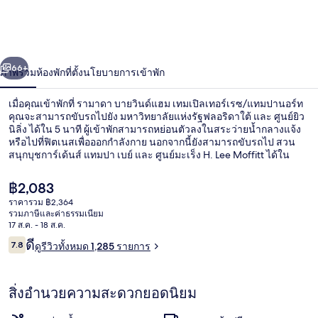
บาย
วิน
่อน
ถัดไป
น้า
66+
ภาพรวม
ห้องพัก
ที่ตั้ง
นโยบายการเข้าพัก
ด์
แฮม
เมื่อคุณเข้าพักที่ รามาดา บายวินด์แฮม เทมเปิลเทอร์เรซ/แทมปานอร์ท
คุณจะสามารถขับรถไปยัง มหาวิทยาลัยแห่งรัฐฟลอริดาใต้ และ ศูนย์ยิว
เท
นิลิ่ง ได้ใน 5 นาที ผู้เข้าพักสามารถหย่อนตัวลงในสระว่ายน้ำกลางแจ้ง
หรือไปที่ฟิตเนสเพื่อออกกำลังกาย นอกจากนี้ยังสามารถขับรถไป สวน
สนุกบุชการ์เด้นส์ แทมปา เบย์ และ ศูนย์มะเร็ง H. Lee Moffitt ได้ใน
มเปิล
เวลาไม่กี่นาที นักเดินทางต่างมอบคำชมเชยเกี่ยวกับพนักงานและอาหาร
เช้า
เท
ราคา
฿2,083
ปัจจุบัน
ราคารวม ฿2,364
฿2,083
อร์เรซ/
รวมภาษีและค่าธรรมเนียม
รวมอาหารเช้าแบบคอนติเนนทัล ทุกวัน
17 ส.ค. - 18 ส.ค.
แทม
รีวิว
ดี
7.8
ดูรีวิวทั้งหมด 1,285 รายการ
7.8 จาก 10
ปา
สิ่งอำนวยความสะดวกยอดนิยม
นอร์ท