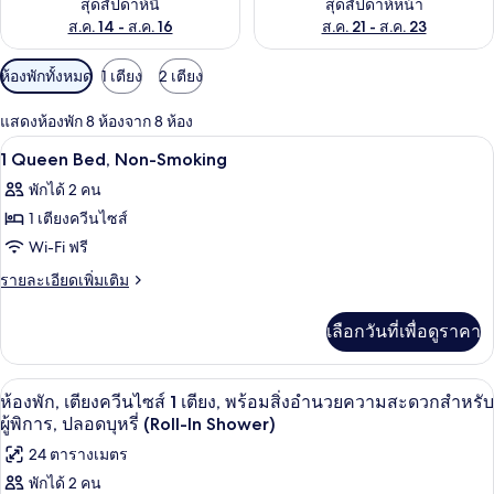
สุดสัปดาห์นี้
สุดสัปดาห์หน้า
ส.ค. 14 - ส.ค. 16
ส.ค. 21 - ส.ค. 23
ตัว
ห้องพักทั้งหมด
1 เตียง
2 เตียง
กรอง
แสดงห้องพัก 8 ห้องจาก 8 ห้อง
ที่
เตียงพร้อมฟูกเสริมที่นอน, ตู้นิรภัยในห้
เปิด
มี
1
1 Queen Bed, Non-Smoking
ให้
ภาพถ่าย
พักได้ 2 คน
สำหรับ
ทั้งหมด
1 เตียงควีนไซส์
ห้อง
ของ
Wi-Fi ฟรี
พัก
1
ราย
รายละเอียดเพิ่มเติม
Queen
ละเอียด
เพิ่ม
Bed,
เลือกวันที่เพื่อดูราคา
เติม
Non-
เกี่ยว
Smoking
กับ
ห้องพัก, เตียงควีนไซส์ 1 เตียง, พร้อมสิ
เปิด
9
1
ห้องพัก, เตียงควีนไซส์ 1 เตียง, พร้อมสิ่งอำนวยความสะดวกสำหรับ
Queen
ภาพถ่าย
ผู้พิการ, ปลอดบุหรี่ (Roll-In Shower)
Bed,
ทั้งหมด
24 ตารางเมตร
Non-
Smoking
พักได้ 2 คน
ของ