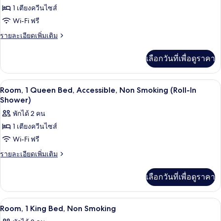
1 เตียงควีนไซส์
ห้อง
Wi-Fi ฟรี
พัก,
ราย
รายละเอียดเพิ่มเติม
เตียง
ละเอียด
เพิ่ม
ควีน
เลือกวันที่เพื่อดูราคา
เติม
ไซส์
เกี่ยว
กับ
1
เตียงพร้อมฟูกเสริมที่นอน, ตู้นิรภัยในห้
เปิด
16
ห้อง
Room, 1 Queen Bed, Accessible, Non Smoking (Roll-In
เตียง,
พัก,
ภาพถ่าย
Shower)
เตียง
พร้อม
ทั้งหมด
พักได้ 2 คน
ควีน
สิ่ง
ไซส์
1 เตียงควีนไซส์
ของ
1
อำนวย
Wi-Fi ฟรี
Room,
เตียง,
พร้อม
ความ
1
ราย
รายละเอียดเพิ่มเติม
สิ่ง
ละเอียด
Queen
สะดวก
อำนวย
เพิ่ม
Bed,
เลือกวันที่เพื่อดูราคา
ความ
สำหรับ
เติม
สะดวก
Accessible,
เกี่ยว
ผู้
สำหรับ
Non
กับ
เตียงพร้อมฟูกเสริมที่นอน, ตู้นิรภัยในห้
เปิด
ผู้
15
Room,
พิการ,
Room, 1 King Bed, Non Smoking
Smoking
พิการ,
1
ภาพถ่าย