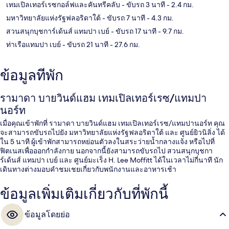
เทมเปิลเทอร์เรซกอล์ฟและคันทรีคลับ
- ขับรถ 3 นาที
- 2.4 กม.
มหาวิทยาลัยแห่งรัฐฟลอริดาใต้
- ขับรถ 7 นาที
- 4.3 กม.
สวนสนุกบุชการ์เด้นส์ แทมปา เบย์
- ขับรถ 17 นาที
- 9.7 กม.
ท่าเรือแทมปา เบย์
- ขับรถ 21 นาที
- 27.6 กม.
ข้อมูลที่พัก
รามาดา บายวินด์แฮม เทมเปิลเทอร์เรซ/แทมปา
นอร์ท
เมื่อคุณเข้าพักที่ รามาดา บายวินด์แฮม เทมเปิลเทอร์เรซ/แทมปานอร์ท คุณ
จะสามารถขับรถไปยัง มหาวิทยาลัยแห่งรัฐฟลอริดาใต้ และ ศูนย์ยิวนิลิ่ง ได้
ใน 5 นาที ผู้เข้าพักสามารถหย่อนตัวลงในสระว่ายน้ำกลางแจ้ง หรือไปที่
ฟิตเนสเพื่อออกกำลังกาย นอกจากนี้ยังสามารถขับรถไป สวนสนุกบุชกา
ร์เด้นส์ แทมปา เบย์ และ ศูนย์มะเร็ง H. Lee Moffitt ได้ในเวลาไม่กี่นาที นัก
เดินทางต่างมอบคำชมเชยเกี่ยวกับพนักงานและอาหารเช้า
ข้อมูลเพิ่มเติมเกี่ยวกับที่พักนี้
ข้อมูลโดยย่อ