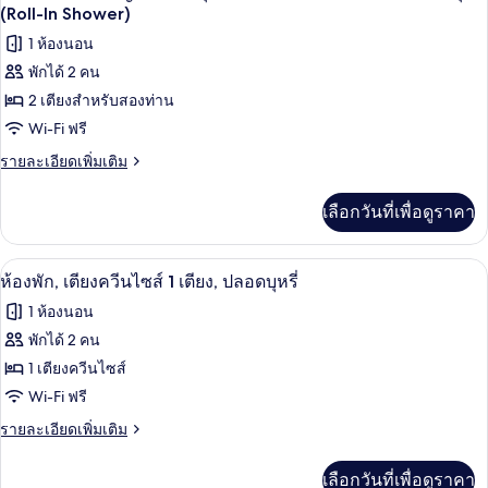
พัก,
ภาพถ่าย
(Roll-In Shower)
เตียง,
เตียง
ทั้งหมด
1 ห้องนอน
คิง
ปลอด
ไซส์
พักได้ 2 คน
ของ
บุหรี่
1
2 เตียงสำหรับสองท่าน
เตียง,
ห้อง
ปลอด
Wi-Fi ฟรี
พัก,
บุหรี่
ราย
รายละเอียดเพิ่มเติม
เตียง
ละเอียด
เพิ่ม
ใหญ่
เลือกวันที่เพื่อดูราคา
เติม
2
เกี่ยว
เตียง,
กับ
ห้องพัก, เตียงควีนไซส์ 1 เตียง, ปลอดบุหร
เปิด
8
ห้อง
ห้องพัก, เตียงควีนไซส์ 1 เตียง, ปลอดบุหรี่
อุปกรณ์
พัก,
ภาพถ่าย
1 ห้องนอน
เตียง
ช่วย
ทั้งหมด
ใหญ่
พักได้ 2 คน
การ
2
ของ
1 เตียงควีนไซส์
เตียง,
เคลื่อนไหว,
อุปกรณ์
ห้อง
Wi-Fi ฟรี
ช่วย
ปลอด
พัก,
ราย
รายละเอียดเพิ่มเติม
การ
บุหรี่
ละเอียด
เคลื่อนไหว,
เตียง
เพิ่ม
ปลอด
(Roll-
เลือกวันที่เพื่อดูราคา
เติม