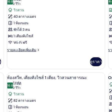
ลัก
10.0
เต
9.
10.0 จาก 10
(2
2 รีวิว
ทั้งหมด
ทั
ซ์
คิง
รีวิว)
วิวสวน
ทวิ
ไซ
ของ
ข
น,
1
40 ตารางเมตร
วิว
เตี
ห้อง
ห้
1 ห้องนอน
เมือง
วิว
คลับ,
คล
เม
พักได้ 3 คน
เตียง
เต
1 เตียงคิงไซส์
คิง
คิ
Wi-Fi ฟรี
ไซส์
ไซ
ราย
รา
รายละเอียดเพิ่มเติม
รา
ละเอียด
ละ
1
1
เพิ่ม
เพิ
า
ดูราคา
เตียง,
เต
เติม
เต
เกี่ยว
เกี
(
วิว
กับ
กับ
T
นเป็ด, มินิบาร์, ตู้นิรภัยในห้องพัก
วิวจากห้องพัก
เปิด
เป
สวน
7
ห้อง
ห้
ห้องสวีท, เตียงคิงไซส์ 1 เตียง, วิวสวนสาธารณะ
Or
V
คลับ,
คล
ภาพถ่าย
ภ
ไร้ที่ติ
สาธารณะ
เตียง
10.0
เต
10.0 จาก 10
(2
2 รีวิว
ทั้งหมด
ทั
คิง
คิง
รีวิว)
วิวสวน
ไซส์
ไซ
ของ
ข
1
1
82 ตารางเมตร
O
เตียง,
เต
ห้อง
1 ห้องนอน
วิว
(T
Su
สวีท,