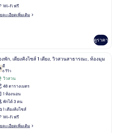
wers
ียง
Wi-Fi ฟรี
ew)
ง
ย
ยละเอียดเพิ่มเติม
เอียด
ส์
่ม
ิม
่ยว
ียง
ดูราคา
iental
ite,
มินิบาร์, ตู้นิรภัยในห้องพัก
เครื่องนอนระดับพรีเมียม, ผ้านวมขนเป็ด, มินิบาร์
ิด
ียง
5
องพัก, เตียงคิงไซส์ 1 เตียง, วิวสวนสาธารณะ, ห้องมุม
าพถ่าย
ดี
ส์
4
7.4 จาก 10
(6
6 รีวิว
้งหมด
รีวิว)
วิวสวน
ียง
อง
48 ตารางเมตร
อง
1 ห้องนอน
ก,
พักได้ 3 คน
ียง
1 เตียงคิงไซส์
ง
Wi-Fi ฟรี
ส์
ย
ยละเอียดเพิ่มเติม
เอียด