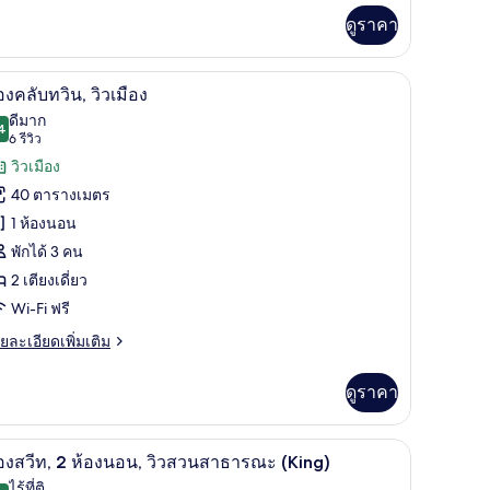
่ม
ดูราคา
ียง,
ิม
่ยว
ว
มินิบาร์, ตู้นิรภัยในห้องพัก
เครื่องนอนระดับพรีเมียม, ผ้านวมขนเป็ด, มินิบาร์
ิด
วน
10
อง
องคลับทวิน, วิวเมือง
,
าพถ่าย
ดีมาก
าธารณะ,
ียง
4
8.4 จาก 10
(6
6 รีวิว
้งหมด
อง
รีวิว)
วิวเมือง
ส์
อง
ม
40 ตารางเมตร
ยง,
อง
1 ห้องนอน
ลับ
วน
พักได้ 3 คน
ธารณะ,
ิน,
2 เตียงเดี่ยว
อง
ว
ม
Wi-Fi ฟรี
ือง
ย
ยละเอียดเพิ่มเติม
เอียด
่ม
ดูราคา
ิม
่ยว
ดับพรีเมียม, ผ้านวมขนเป็ด, มินิบาร์, ตู้นิรภัยในห้องพัก
วิวจากห้องพัก
ิด
10
อง
องสวีท, 2 ห้องนอน, วิวสวนสาธารณะ (King)
ับ
าพถ่าย
ไร้ที่ติ