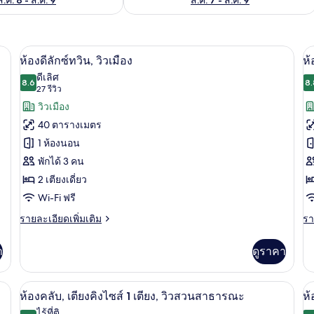
นเป็ด, มินิบาร์, ตู้นิรภัยในห้องพัก
เครื่องนอนระดับพรีเมียม, ผ้านวมขนเป็ด, 
เปิด
เป
5
ห้องดีลักซ์ทวิน, วิวเมือง
ห้
ภาพถ่าย
ภ
ดีเลิศ
8.6
8.
8.6 จาก 10
(27
27 รีวิว
ทั้งหมด
ทั
รีวิว)
วิวเมือง
ของ
ข
40 ตารางเมตร
ห้อง
ห้
1 ห้องนอน
ดี
คล
พักได้ 3 คน
ลัก
เต
2 เตียงเดี่ยว
ซ์
คิ
Wi-Fi ฟรี
ทวิน,
ไซ
ราย
รา
รายละเอียดเพิ่มเติม
รา
ละเอียด
ละ
1
วิว
เพิ่ม
เพิ
า
ดูราคา
เต
เติม
เต
เมือง
เกี่ยว
เกี
วิ
กับ
กับ
นเป็ด, มินิบาร์, ตู้นิรภัยในห้องพัก
เครื่องนอนระดับพรีเมียม, ผ้านวมขนเป็ด, 
เปิด
เป
10
เม
ห้อง
ห้
ห้องคลับ, เตียงคิงไซส์ 1 เตียง, วิวสวนสาธารณะ
ห้
ดี
คล
ภาพถ่าย
ภ
ไร้ที่ติ