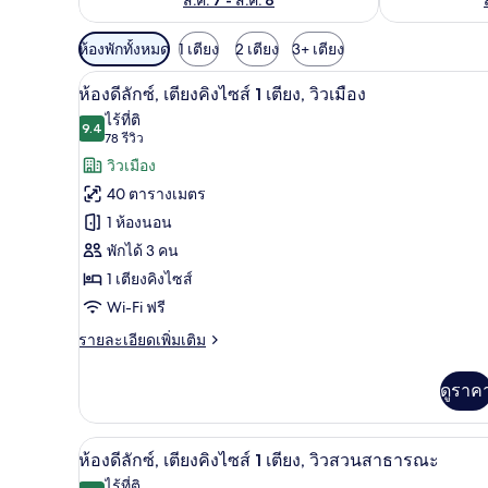
ตัว
ห้องพักทั้งหมด
1 เตียง
2 เตียง
3+ เตียง
กรอง
เครื่องนอนระดับพรีเมียม, ผ้านวมข
เปิด
5
ห้องดีลักซ์, เตียงคิงไซส์ 1 เตียง, วิวเมือง
ที่
ภาพถ่าย
ไร้ที่ติ
มี
9.4
9.4 จาก 10
(78
78 รีวิว
ทั้งหมด
ให้
รีวิว)
วิวเมือง
ของ
สำหรับ
40 ตารางเมตร
ห้อง
ห้อง
1 ห้องนอน
พัก
ดี
พักได้ 3 คน
ลัก
1 เตียงคิงไซส์
ซ์,
Wi-Fi ฟรี
เตียง
ราย
รายละเอียดเพิ่มเติม
ละเอียด
คิง
เพิ่ม
ดูราค
เติม
ไซส์
เกี่ยว
1
กับ
เครื่องนอนระดับพรีเมียม, ผ้านวมข
เปิด
เตียง,
5
ห้อง
ห้องดีลักซ์, เตียงคิงไซส์ 1 เตียง, วิวสวนสาธารณะ
ดี
ภาพถ่าย
ไร้ที่ติ