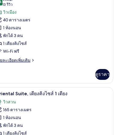
ียง
4
9.4 จาก 10
(13
13 รีวิว
้งหมด
รีวิว)
วิวเมือง
ส์
อง
40 ตารางเมตร
ยง,
อง
1 ห้องนอน
ับ,
ือง
พักได้ 3 คน
ียง
1 เตียงคิงไซส์
ง
Wi-Fi ฟรี
ส์
ย
ยละเอียดเพิ่มเติม
เอียด
่ม
ดูราคา
ียง
ิม
่ยว
Twin
owers
Oriental Suite, เตียงคิงไซส์ 1 เตียง | วิวสวน
ิด
10
อง
iental Suite, เตียงคิงไซส์ 1 เตียง
iew)
ับ,
าพถ่าย
วิวสวน
ียง
้งหมด
165 ตารางเมตร
ส์
อง
1 ห้องนอน
riental
ียง
พักได้ 3 คน
win
ite,
1 เตียงคิงไซส์