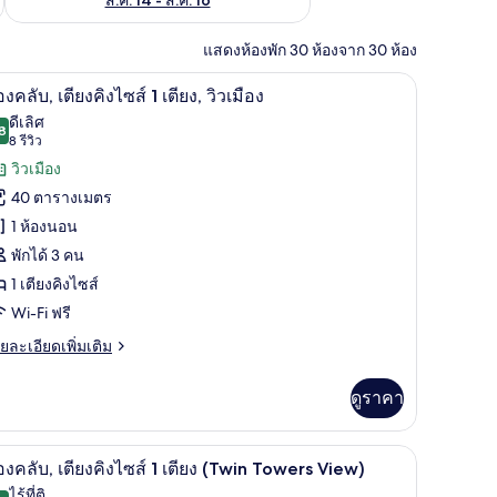
แสดงห้องพัก 30 ห้องจาก 30 ห้อง
มินิบาร์, ตู้นิรภัยในห้องพัก
เครื่องนอนระดับพรีเมียม, ผ้านวมขนเป็ด, มินิบาร์
ิด
10
องคลับ, เตียงคิงไซส์ 1 เตียง, วิวเมือง
าพถ่าย
ดีเลิศ
8
8.8 จาก 10
(8
8 รีวิว
้งหมด
รีวิว)
วิวเมือง
อง
40 ตารางเมตร
อง
1 ห้องนอน
ับ,
พักได้ 3 คน
ียง
1 เตียงคิงไซส์
ง
Wi-Fi ฟรี
ส์
ย
ยละเอียดเพิ่มเติม
เอียด
่ม
ดูราคา
ียง,
ิม
่ยว
ว
มินิบาร์, ตู้นิรภัยในห้องพัก
เครื่องนอนระดับพรีเมียม, ผ้านวมขนเป็ด, มินิบาร์
ิด
ือง
11
อง
องคลับ, เตียงคิงไซส์ 1 เตียง (Twin Towers View)
ับ,
าพถ่าย
ไร้ที่ติ