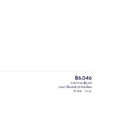
บุฟเฟต์
อเตอร์ - ผู้ส่งคือ Explore Bluegreenland
ราคา
฿6,046
ปัจจุบัน
ราคารวม ฿6,611
฿6,046
รวมภาษีและค่าธรรมเนียม
, บริการอาหารเช้า อาหารกลางวัน อาหารเย็น และบรันช์
ห้องรอยัลสวีท, หลายเตียง | วิวสวน
31 ส.ค. - 1 ก.ย.