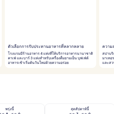
ตัวเลือกการรับประทานอาหารที่หลากหลาย
ความ
โรงแรมมีร้านอาหาร 4 แห่งที่ให้บริการอาหารนานาชาติ
สปาบริก
คาเฟ่ และบาร์ 3 แห่งสำหรับเครื่องดื่มยามเย็น บุฟเฟ่ต์
มาเทอร
อาหารเช้าเริ่มต้นวันใหม่ด้วยความอร่อย
และสวน
องพักว่างในพรุ่งนี้ ส.ค. 8 - ส.ค. 9
ตรวจสอบจำนวนห้องพักว่างในสุดสัปดาห์นี
พรุ่งนี้
สุดสัปดาห์นี้
ส.ค. 8 - ส.ค. 9
ส.ค. 7 - ส.ค. 9