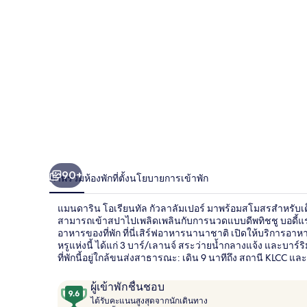
โอ
เรียน
ทัล
กัวลาลัมเปอร์
90+
ภาพรวม
ห้องพัก
ที่ตั้ง
นโยบายการเข้าพัก
แมนดาริน โอเรียนทัล กัวลาลัมเปอร์ มาพร้อมสโมสรสำหรับเด็กฟ
สามารถเข้าสปาไปเพลิดเพลินกับการนวดแบบดีพทิชชู บอดี้แรป หร
อาหารของที่พัก ที่นี่เสิร์ฟอาหารนานาชาติ เปิดให้บริการอ
หรูแห่งนี้ ได้แก่ 3 บาร์/เลานจ์ สระว่ายน้ำกลางแจ้ง และบา
ที่พักนี้อยู่ใกล้ขนส่งสาธารณะ: เดิน 9 นาทีถึง สถานี KLCC และ
รีวิว
9.6
ผู้เข้าพักชื่นชอบ
ไ
จาก
ได้รับคะแนนสูงสุดจากนักเดินทาง