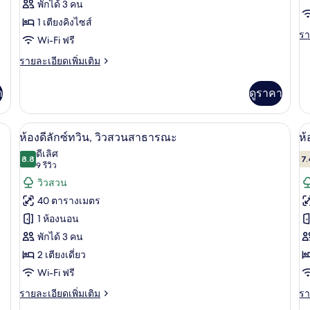
สวน
To
พักได้ 3 คน
เต
สาธารณะ
Vi
เตียง
1 เตียงคิงไซส์
คิ
รา
รา
คิง
Wi-Fi ฟรี
ละ
ไซ
ไซส์
เพิ
ราย
รายละเอียดเพิ่มเติม
1
เต
ละเอียด
1
เกี
เพิ่ม
เต
า
ดูราคา
เตียง,
กับ
เติม
Or
เกี่ยว
วิว
Su
กับ
นเป็ด, มินิบาร์, ตู้นิรภัยในห้องพัก
เครื่องนอนระดับพรีเมียม, ผ้านวมขนเป็ด, 
เปิด
เป
เต
สวน
6
ห้อง
ห้องดีลักซ์ทวิน, วิวสวนสาธารณะ
ห้
คิง
สวี
ภาพถ่าย
ภ
ดีเลิศ
สาธารณะ
ไซ
ท,
8.8
7.
8.8 จาก 10
(9
9 รีวิว
ทั้งหมด
ทั
1
เตียง
รีวิว)
วิวสวน
เต
คิง
ของ
ข
ไซส์
40 ตารางเมตร
1
ห้อง
ห้
1 ห้องนอน
เตียง,
ดี
พั
วิว
พักได้ 3 คน
สวน
ลัก
เต
2 เตียงเดี่ยว
สาธารณะ
ซ์
คิ
Wi-Fi ฟรี
ทวิน,
ไซ
ราย
รา
รายละเอียดเพิ่มเติม
รา
ละเอียด
ละ