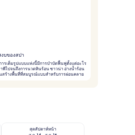
สงบของสปา
ารเต็มรูปแบบแห่งนี้มีการบำบัดฟื้นฟูตั้งแต่อะโร
าพีไปจนถึงการนวดหินร้อน ซาวน่า อ่างน้ำร้อน
สร้างพื้นที่ที่สมบูรณ์แบบสำหรับการผ่อนคลาย
้ ส.ค. 7 - ส.ค. 9
ตรวจสอบจำนวนห้องพักว่างในสุดสัปดาห์หน้า ส.ค. 14 - ส.ค. 16
สุดสัปดาห์หน้า
ส.ค. 14 - ส.ค. 16