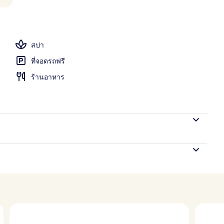
งแจ้ง, ร่มริมสระว่ายน้ำ, เก้าอี้อาบแดดริมสระ
สปา
ที่จอดรถฟรี
ร้านอาหาร