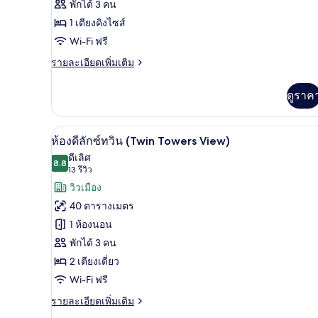
เตียง,
พักได้ 3 คน
วิว
ลัก
1 เตียงคิงไซส์
สวน
ซ์,
สาธารณะ
Wi-Fi ฟรี
เตียง
ราย
รายละเอียดเพิ่มเติม
ละเอียด
คิง
เพิ่ม
ดูราค
เติม
ไซส์
เกี่ยว
1
กับ
เครื่องนอนระดับพรีเมียม, ผ้านวมข
เปิด
เตียง
6
ห้อง
ห้องดีลักซ์ทวิน (Twin Towers View)
ดี
ภาพถ่าย
(Twin
ดีเลิศ
ลัก
8.8
8.8 จาก 10
(13
13 รีวิว
Towers
ทั้งหมด
ซ์,
รีวิว)
วิวเมือง
View)
เตียง
ของ
คิง
40 ตารางเมตร
ไซส์
ห้อง
1 ห้องนอน
1
ดี
เตียง
พักได้ 3 คน
(Twin
ลัก
2 เตียงเดี่ยว
Towers
ซ์
View)
Wi-Fi ฟรี
ทวิน
ราย
รายละเอียดเพิ่มเติม
ละเอียด