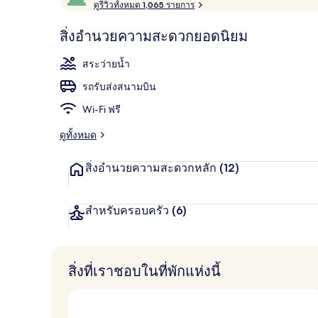
ด้
ดูรีวิวทั้งหมด 1,065 รายการ
10,
สระว่ายน้ำกลา
รั
ผู้
บ
สิ่งอำนวยความสะดวกยอดนิยม
ค
เข้า
ะ
พัก
สระว่ายน้ำ
แ
ชื่น
น
รถรับส่งสนามบิน
น
ชอบ
สู
Wi-Fi ฟรี
ง
สุ
ดูทั้งหมด
ด
จ
สิ่งอำนวยความสะดวกหลัก
(12)
า
ก
นั
ก
สำหรับครอบครัว
(6)
เ
ดิ
น
ท
สิ่งที่เราชอบในที่พักแห่งนี้
า
ง