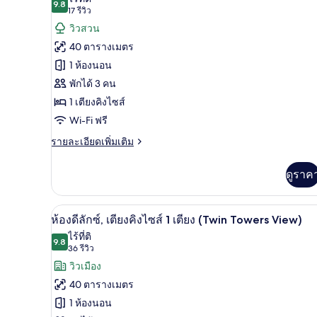
วิว
ลัก
9.8
9.8 จาก 10
(17
17 รีวิว
ทั้งหมด
ซ์,
เมือง
รีวิว)
วิวสวน
เตียง
ของ
คิง
40 ตารางเมตร
ไซส์
ห้อง
1 ห้องนอน
1
ดี
เตียง,
พักได้ 3 คน
วิว
ลัก
1 เตียงคิงไซส์
เมือง
ซ์,
Wi-Fi ฟรี
เตียง
ราย
รายละเอียดเพิ่มเติม
ละเอียด
คิง
เพิ่ม
ดูราค
เติม
ไซส์
เกี่ยว
1
กับ
เครื่องนอนระดับพรีเมียม, ผ้านวมข
เปิด
เตียง,
5
ห้อง
ห้องดีลักซ์, เตียงคิงไซส์ 1 เตียง (Twin Towers View)
ดี
ภาพถ่าย
ไร้ที่ติ
วิว
ลัก
9.8
9.8 จาก 10
(36
36 รีวิว
ทั้งหมด
ซ์,
สวน
รีวิว)
วิวเมือง
เตียง
ของ
สาธารณะ
คิง
40 ตารางเมตร
ไซส์
ห้อง
1 ห้องนอน
1
ดี