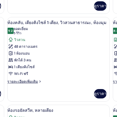
1
วิว
เพิ่ม
เพิ
า
ดูราคา
เต
เติม
เต
สวน
เกี่ยว
เกี
วิ
สาธารณะ
กับ
กับ
นเป็ด, มินิบาร์, ตู้นิรภัยในห้องพัก
เครื่องนอนระดับพรีเมียม, ผ้านวมขนเป็ด, 
เปิด
เป
10
ส
ห้อง
ห้
ห้องคลับ, เตียงคิงไซส์ 1 เตียง, วิวสวนสาธารณะ, ห้องมุม
ห้
ดี
พัก
ภาพถ่าย
ภ
ยอดเยี่ยม
ส
ลัก
9.2
เต
8.
9.2 จาก 10
(5
5 รีวิว
ทั้งหมด
ทั
ซ์
คิง
ห้
รีวิว)
วิวสวน
ทวิ
ไซ
ของ
ข
มุ
น,
1
48 ตารางเมตร
วิว
เตี
ห้อง
ห้
1 ห้องนอน
สวน
วิว
คลับ,
ค
สาธารณะ
ส
พักได้ 3 คน
สา
เตียง
ทว
1 เตียงคิงไซส์
ห้
คิง
วิ
มุ
Wi-Fi ฟรี
ไซส์
เม
ราย
รา
รายละเอียดเพิ่มเติม
รา
ละเอียด
ละ
1
เพิ่ม
เพิ
า
ดูราคา
เตียง,
เติม
เต
เกี่ยว
เกี
วิว
กับ
กับ
ยง | เครื่องนอนระดับพรีเมียม, ผ้านวมขนเป็ด, มินิบาร์, ตู้นิรภัยในห้องพัก
ห้องรอยัลสวีท, หลายเตียง | เครื่องนอนระ
เปิด
เป
สวน
12
ห้อง
ห้
ห้องรอยัลสวีท, หลายเตียง
ห้
คลับ,
คล
ภาพถ่าย
ภ