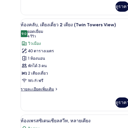
(Twin
เพิ่ม
Towers
ดูราค
เติม
View)
เกี่ยว
กับ
เครื่องนอนระดับพรีเมียม, ผ้านวมข
เปิด
11
ห้อง
ห้องคลับ, เตียงเดี่ยว 2 เตียง (Twin Towers View)
ดี
ภาพถ่าย
ยอดเยี่ยม
ลัก
9.0
9.0 จาก 10
(4
4 รีวิว
ทั้งหมด
ซ์
รีวิว)
วิวเมือง
ทวิ
ของ
น
40 ตารางเมตร
(Twin
ห้อง
1 ห้องนอน
Towers
คลับ,
View)
พักได้ 3 คน
เตียง
2 เตียงเดี่ยว
เดี่ยว
Wi-Fi ฟรี
2
ราย
รายละเอียดเพิ่มเติม
ละเอียด
เตียง
เพิ่ม
(Twin
ดูราค
เติม
Towers
เกี่ยว
กับ
View)
ห้องเพรสซิเดนเชียลสวีท, หลายเตี
เปิด
11
ห้อง
ห้องเพรสซิเดนเชียลสวีท, หลายเตียง
คลับ,
ภาพถ่าย