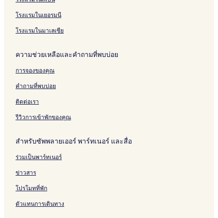
l
S
i
n
R
c
o
n
e
l
u
t
g
e
e
u
a
a
โรงแรมในเยอรมนี
e
k
K
s
s
k
t
c
h
o
o
e
a
i
โรงแรมในมาเลเซีย
t
u
r
r
r
o
i
m
b
t
i
n
ความช่วยเหลือและคำถามที่พบบ่อย
o
v
u
n
C
n
i
a
e
การจองของคุณ
O
t
n
1
t
คำถามที่พบบ่อย
0
e
7
r
ติดต่อเรา
S
a
รีวิวการเข้าพักของคุณ
m
u
สำหรับซัพพลายเออร์ พาร์ทเนอร์ และสื่อ
t
P
ร่วมเป็นพาร์ทเนอร์
r
a
ข่าวสาร
k
a
โปรโมทที่พัก
n
ตัวแทนการเดินทาง