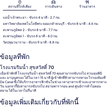
สถานที่ใกล้เคียง
การเดินทาง
ร้านอาหาร
แม่น้ำเจ้าพระยา
- ขับรถ 4 นาที
- 2.7 กม.
มหาวิทยาลัยเทคโนโลยีพระจอมเกล้าธนบุรี
- ขับรถ 8 นาที
- 4.6 กม.
สะพานภูมิพล 2
- ขับรถ 8 นาที
- 7.7 กม.
สะพานภูมิพล 1
- ขับรถ 8 นาที
- 8.0 กม.
วัดปทุมวนาราม
- ขับรถ 9 นาที
- 8.8 กม.
ข้อมูลที่พัก
โรงแรมริมน้ำ สุขสวัสดิ์ 70
เมื่อเข้าพักที่ โรงแรมริมน้ำ สุขสวัสดิ์ 70 คุณสามารถขับรถไป สวนลุมพินี
และ มาบุญครอง ได้ในเวลา 15 นาที ผู้เข้าพักที่หิวสามารถหาอะไรรองท้องที่
De Canal ซึ่งให้บริการอาหารฟิวชันในช่วงเวลาอาหารเช้าและอาหารกลาง
วัน นอกจากี้ยังสามารถขับรถไป สยามพารากอน and ศูนย์การค้าไอคอน
สยาม ได้ในเวลาไม่กี่นาที
ข้อมูลเพิ่มเติมเกี่ยวกับที่พักนี้