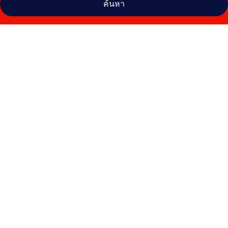
ค้นหา
คลัง
ภาพ
โรงแรม
ริม
น้ำ