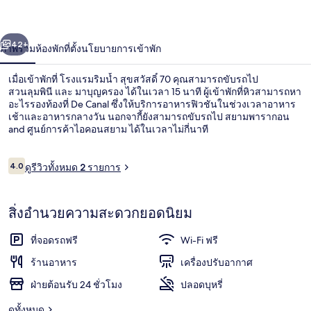
สุขสวัสดิ์
่อน
ถัดไป
น้า
42+
70
ภาพรวม
ห้องพัก
ที่ตั้ง
นโยบายการเข้าพัก
เมื่อเข้าพักที่ โรงแรมริมน้ำ สุขสวัสดิ์ 70 คุณสามารถขับรถไป
สวนลุมพินี และ มาบุญครอง ได้ในเวลา 15 นาที ผู้เข้าพักที่หิวสามารถหา
อะไรรองท้องที่ De Canal ซึ่งให้บริการอาหารฟิวชันในช่วงเวลาอาหาร
เช้าและอาหารกลางวัน นอกจากี้ยังสามารถขับรถไป สยามพารากอน
and ศูนย์การค้าไอคอนสยาม ได้ในเวลาไม่กี่นาที
รีวิว
4.0
ดูรีวิวทั้งหมด 2 รายการ
4.0 จาก 10
ลานระเบียง/นอกชาน
สิ่งอำนวยความสะดวกยอดนิยม
ที่จอดรถฟรี
Wi-Fi ฟรี
ร้านอาหาร
เครื่องปรับอากาศ
ฝ่ายต้อนรับ 24 ชั่วโมง
ปลอดบุหรี่
ดูทั้งหมด