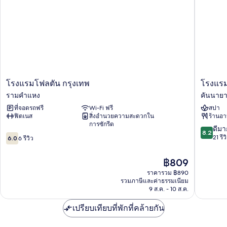
ลี่
ทริปเปิล
โรง
โรงแรม
โรงแรมโฟลตัน กรุงเทพ
โรงแร
แรม
ชนา
รามคำแหง
คันนาย
โฟล
แบงค็
ที่จอดรถฟรี
Wi-Fi ฟรี
สปา
ตัน
อก
ฟิตเนส
สิ่งอำนวยความสะดวกใน
ร้านอ
กรุงเทพ
คันนาย
การซักรีด
รามคำแหง
8.2
ดีมา
8.2
6.0
จาก
21 รีว
6.0
6 รีวิว
จาก
10,
10,
ดี
ราคา
฿809
6
มาก,
ปัจจุบัน
รีวิว
ราคารวม ฿890
21
คือ
รวมภาษีและค่าธรรมเนียม
รีวิว
฿809
9 ส.ค. - 10 ส.ค.
เปรียบเทียบที่พักที่คล้ายกัน