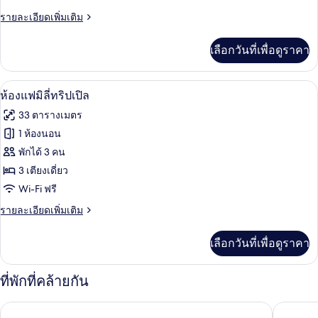
ราย
รายละเอียดเพิ่มเติม
พี
ละเอียด
เรีย
เพิ่ม
เลือกวันที่เพื่อดูราคา
เติม
ทวิน
เกี่ยว
กับ
ห้องแฟมิลี่ทริปเปิล | โต๊ะทำงาน, Wi-Fi ฟ
เปิด
5
ห้อง
ห้องแฟมิลี่ทริปเปิล
ซู
ภาพถ่าย
33 ตารางเมตร
พี
ทั้งหมด
เรีย
1 ห้องนอน
ทวิ
ของ
พักได้ 3 คน
น
ห้อง
3 เตียงเดี่ยว
Wi-Fi ฟรี
แฟ
ราย
รายละเอียดเพิ่มเติม
มิ
ละเอียด
ลี่
เพิ่ม
เลือกวันที่เพื่อดูราคา
เติม
ทริปเปิล
เกี่ยว
กับ
ที่พักที่คล้ายกัน
ห้อง
แฟ
โรงแรมโฟลตัน กรุงเทพ
โรงแรมช
มิ