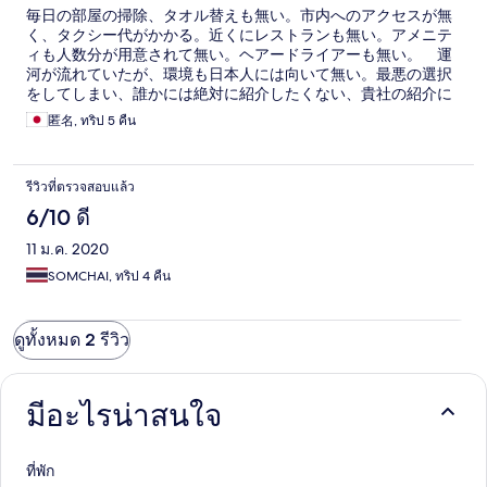
毎日の部屋の掃除、タオル替えも無い。市内へのアクセスが無
く、タクシー代がかかる。近くにレストランも無い。アメニテ
ィも人数分が用意されて無い。ヘアードライアーも無い。 運
河が流れていたが、環境も日本人には向いて無い。最悪の選択
をしてしまい、誰かには絶対に紹介したくない、貴社の紹介に
も失望して、もう二度と貴社へお願いしません。
匿名, ทริป 5 คืน
รีวิวที่ตรวจสอบแล้ว
6/10 ดี
11 ม.ค. 2020
SOMCHAI, ทริป 4 คืน
ดูทั้งหมด 2 รีวิว
มีอะไรน่าสนใจ
ที่พัก