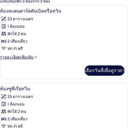
แสดงห้องพัก 3 ห้องจาก 3 ห้อง
ที่
ห้องสแตนดาร์ดดับเบิลหรือทวิน | โต๊ะทำ
เปิด
มี
5
ห้องสแตนดาร์ดดับเบิลหรือทวิน
ให้
ภาพถ่าย
23 ตารางเมตร
สำหรับ
ทั้งหมด
1 ห้องนอน
ห้อง
ของ
พักได้ 2 คน
พัก
ห้อง
2 เตียงเดี่ยว
Wi-Fi ฟรี
สแตนดาร์ด
ราย
รายละเอียดเพิ่มเติม
ดับเบิล
ละเอียด
หรือ
เพิ่ม
เลือกวันที่เพื่อดูราคา
เติม
ทวิน
เกี่ยว
กับ
ห้องซูพีเรียทวิน | โต๊ะทำงาน, Wi-Fi ฟรี
เปิด
7
ห้อง
ห้องซูพีเรียทวิน
สแตนดาร์ด
ภาพถ่าย
25 ตารางเมตร
ดับเบิล
ทั้งหมด
หรือ
1 ห้องนอน
ทวิ
ของ
พักได้ 2 คน
น
ห้อง
2 เตียงเดี่ยว
Wi-Fi ฟรี
ซู