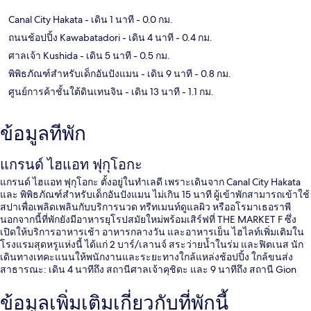
Canal City Hakata
- เดิน 1 นาที
- 0.0 กม.
ถนนช้อปปิ้ง Kawabatadori
- เดิน 4 นาที
- 0.4 กม.
ศาลเจ้า Kushida
- เดิน 5 นาที
- 0.5 กม.
พิพิธภัณฑ์สำหรับเด็กอันปังแมน
- เดิน 9 นาที
- 0.8 กม.
ศูนย์การค้าชั้นใต้ดินเทนจิน
- เดิน 13 นาที
- 1.1 กม.
ข้อมูลที่พัก
แกรนด์ ไฮแอท ฟุกุโอกะ
แกรนด์ ไฮแอท ฟุกุโอกะ ตั้งอยู่ในทำเลดี เพราะเดินจาก Canal City Hakata
และ พิพิธภัณฑ์สำหรับเด็กอันปังแมน ไม่เกิน 15 นาที ผู้เข้าพักสามารถเข้าใช้
สปาเพื่อเพลิดเพลินกับบริการนวด ทรีทเมนท์ดูแลผิว หรืออโรมาเธอราพี
นอกจากนี้ที่พักยังมีอาหารยุโรปสมัยใหม่พร้อมเสิร์ฟที่ THE MARKET F ซึ่ง
เปิดให้บริการอาหารเช้า อาหารกลางวัน และอาหารเย็น ไฮไลท์เพิ่มเติมใน
โรงแรมสุดหรูแห่งนี้ ได้แก่ 2 บาร์/เลานจ์ สระว่ายน้ำในร่ม และฟิตเนส นัก
เดินทางเทคะแนนให้พนักงานและระยะทางใกล้แหล่งช้อปปิ้ง ใกล้ขนส่ง
สาธารณะ: เดิน 4 นาทีถึง สถานีศาลเจ้าคุชิดะ และ 9 นาทีถึง สถานี Gion
ข้อมูลเพิ่มเติมเกี่ยวกับที่พักนี้