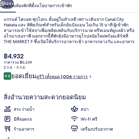
น้า
124+
ภาพรวม
ห้องพัก
ที่ตั้ง
นโยบายการเข้าพัก
ฟุ
กุ
แกรนด์ ไฮแอท ฟุกุโอกะ ตั้งอยู่ในทำเลดี เพราะเดินจาก Canal City
Hakata และ พิพิธภัณฑ์สำหรับเด็กอันปังแมน ไม่เกิน 15 นาที ผู้เข้าพัก
โอกะ
สามารถเข้าใช้สปาเพื่อเพลิดเพลินกับบริการนวด ทรีทเมนท์ดูแลผิว หรือ
อโรมาเธอราพี นอกจากนี้ที่พักยังมีอาหารยุโรปสมัยใหม่พร้อมเสิร์ฟที่
THE MARKET F ซึ่งเปิดให้บริการอาหารเช้า อาหารกลางวัน และอาหาร
เย็น ไฮไลท์เพิ่มเติมในโรงแรมสุดหรูแห่งนี้ ได้แก่ 2 บาร์/เลานจ์ สระว่าย
น้ำในร่ม และฟิตเนส นักเดินทางเทคะแนนให้พนักงานและระยะทาง
ราคา
฿4,932
ใกล้แหล่งช้อปปิ้ง ใกล้ขนส่งสาธารณะ: เดิน 4 นาทีถึง สถานีศาลเจ้าคุชิ
ปัจจุบัน
ราคารวม ฿6,239
ดะ และ 9 นาทีถึง สถานี Gion
฿4,932
2 ก.ย. - 3 ก.ย.
อ่างอาบน้ำและฝักบัวแยกจากกัน, อ่างอา
รีวิว
ยอดเยี่ยม
9.2
ดูรีวิวทั้งหมด 1,006 รายการ
9.2 จาก 10
สิ่งอำนวยความสะดวกยอดนิยม
สระว่ายน้ำ
สปา
มีที่จอดรถ
Wi-Fi ฟรี
ร้านอาหาร
เครื่องปรับอากาศ