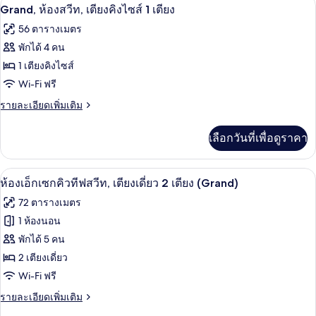
Grand, ห้องสวีท, เตียงคิงไซส์ 1 เตียง | 
เปิด
5
ห้อง
เตียง
Grand, ห้องสวีท, เตียงคิงไซส์ 1 เตียง
คลับ,
ภาพถ่าย
56 ตารางเมตร
เตียง
ทั้งหมด
เดี่ยว
พักได้ 4 คน
2
ของ
1 เตียงคิงไซส์
เตียง
Grand,
Wi-Fi ฟรี
ห้อง
ราย
รายละเอียดเพิ่มเติม
ละเอียด
สวีท,
เพิ่ม
เลือกวันที่เพื่อดูราคา
เตียง
เติม
เกี่ยว
คิง
กับ
ห้องเอ็กเซกคิวทีฟสวีท, เตียงเดี่ยว 2 เตี
เปิด
5
Grand,
ไซส์
ห้องเอ็กเซกคิวทีฟสวีท, เตียงเดี่ยว 2 เตียง (Grand)
ห้อง
ภาพถ่าย
1
72 ตารางเมตร
สวี
ทั้งหมด
เตียง
ท,
1 ห้องนอน
เตียง
ของ
พักได้ 5 คน
คิง
ไซส์
ห้อง
2 เตียงเดี่ยว
1
Wi-Fi ฟรี
เอ็ก
เตียง
ราย
รายละเอียดเพิ่มเติม
เซก
ละเอียด