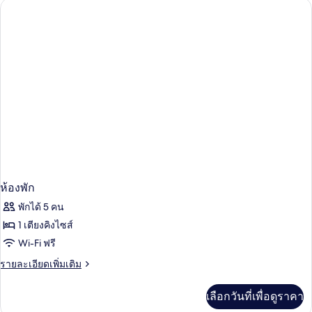
ห้อง
พัก
ห้องพัก
พักได้ 5 คน
1 เตียงคิงไซส์
Wi-Fi ฟรี
ราย
รายละเอียดเพิ่มเติม
ละเอียด
เพิ่ม
เลือกวันที่เพื่อดูราคา
เติม