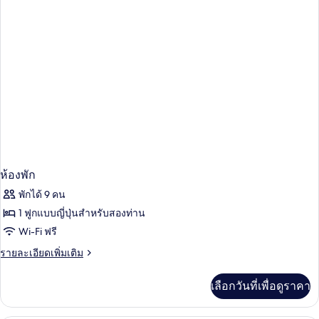
ให้
สำหรับ
ห้อง
พัก
ห้องพัก
พักได้ 9 คน
1 ฟูกแบบญี่ปุ่นสำหรับสองท่าน
Wi-Fi ฟรี
ราย
รายละเอียดเพิ่มเติม
ละเอียด
เพิ่ม
เลือกวันที่เพื่อดูราคา
เติม
เกี่ยว
กับ