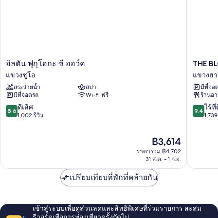
โซฟา
1
เตียง
เบด
และ
(Premier)
โซฟา
เบด
(Premier)
ฮิล
THE
ฮิลตัน ฟุกุโอกะ ซี ฮอว์ค
THE B
ตัน
BLOSS
แขวงชูโอ
แขวงฮา
ฟุ
HAKATA
สระว่ายน้ำ
สปา
มีที่จอ
กุ
Premier
มีที่จอดรถ
Wi-Fi ฟรี
ร้านอ
โอกะ
แขวง
ซี
ฮา
8.6
9.4
ดีเลิศ
ไร้ที่
8.6
9.4
ฮอว์ค
กาตะ
จาก
จาก
1,002 รีวิว
1,739 
แขวง
10,
10,
ชูโอ
ดี
ไร้
ราคา
฿3,614
เลิศ,
ที่
ปัจจุบัน
1,002
ติ,
ราคารวม ฿4,702
คือ
รีวิว
1,739
31 ส.ค. - 1 ก.ย.
฿3,614
รีวิว
เปรียบเทียบที่พักที่คล้ายกัน
เข้าสู่ระบบเพื่อดูส่วนลดและสิทธิพิเศษที่ร่วมรายการ สะสม
รีวอร์ดเพื่อการท่องเที่ยวครั้งถัดไป