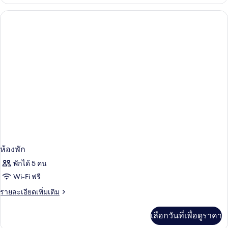
เกี่ยว
กับ
ห้อง
พัก
ห้องพัก
พักได้ 5 คน
Wi-Fi ฟรี
ราย
รายละเอียดเพิ่มเติม
ละเอียด
เพิ่ม
เลือกวันที่เพื่อดูราคา
เติม
เกี่ยว