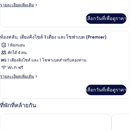
1
คลับ,
ราย
รายละเอียดเพิ่มเติม
เตียง
ละเอียด
เตียง
เพิ่ม
เลือกวันที่เพื่อดูราคา
เติม
คิง
เกี่ยว
ไซส์
กับ
ห้องคลับ, เตียงคิงไซส์ 1 เตียง และโซฟาเ
เปิด
8
ห้อง
ห้องคลับ, เตียงคิงไซส์ 1 เตียง และโซฟาเบด (Premier)
1
คลับ,
ภาพถ่าย
เตียง
1 ห้องนอน
เตียง
ทั้งหมด
คิง
(Deluxe)
พักได้ 4 คน
ไซส์
ของ
1 เตียงคิงไซส์ และ 1 โซฟาเบดสำหรับสองท่าน
1
เตียง
ห้อง
Wi-Fi ฟรี
(Deluxe)
คลับ,
ราย
รายละเอียดเพิ่มเติม
ละเอียด
เตียง
เพิ่ม
เลือกวันที่เพื่อดูราคา
เติม
คิง
เกี่ยว
ไซส์
กับ
ที่พักที่คล้ายกัน
ห้อง
1
คลับ,
THE BLO
เตียง
ฮิลตัน ฟุกุโอกะ ซี ฮอว์ค
เตียง
คิง
และ
ไซส์