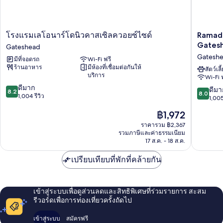
โรงแรม
Ramada
โรงแรมเลโอนาร์โดนิวคาสเซิลควอยซ์ไซด์
Ramad
เลโอ
Encore
Gates
Gateshead
นาร์
by
Gatesh
มีที่จอดรถ
Wi-Fi ฟรี
โด
Wyndh
ร้านอาหาร
มีห้องที่เชื่อมต่อกันให้
นิว
Newcast
สัตว์เลี
บริการ
Wi-Fi 
คาส
Gatesh
8.2
เซิลค
ดีมาก
Gatesh
8.0
ดีมา
8.2
8.0
จาก
วอยซ์
1,004 รีวิว
จาก
1,005
10,
ไซด์
10,
ราคา
฿1,972
ดี
Gateshead
ดี
ปัจจุบัน
มาก,
มาก,
ราคารวม ฿2,367
คือ
1,004
รวมภาษีและค่าธรรมเนียม
1,005
฿1,972
รีวิว
17 ส.ค. - 18 ส.ค.
รีวิว
เปรียบเทียบที่พักที่คล้ายกัน
เข้าสู่ระบบเพื่อดูส่วนลดและสิทธิพิเศษที่ร่วมรายการ สะสม
รีวอร์ดเพื่อการท่องเที่ยวครั้งถัดไป
เข้าสู่ระบบ
สมัครฟรี