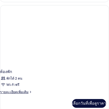
เกี่ยว
ทีฟ
กับ
ห้อง
สวีท
เอ็ก
เซก
คิว
ทีฟ
สวี
ท
ห้องพัก
พักได้ 2 คน
Wi-Fi ฟรี
ราย
รายละเอียดเพิ่มเติม
ละเอียด
เพิ่ม
เลือกวันที่เพื่อดูราคา
เติม