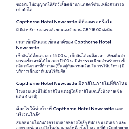
ขออภัย ไม่อนุญาตให้สัตว์เลี้ยงเข้าพัก แต่สัตว์ช่วยเหลือสามารถ
เข้าพักได้
Copthorne Hotel Newcastle มีที่จอดรถหรือไม่
มี มีค่าบริการจอดรถด้วยตนเองจำนวน GBP 15.00 ต่อคืน
เวลาเช็กอินและเช็กเอาต์ของ Copthorne Hotel
Newcastle
เช็กอินได้ตั้งแต่เวลา: 15:00 น., เช็กอินได้จนถึงเวลา: เที่ยงคืนสา
มารถเช็กเอาต์ได้ในเวลา 11:00 น. มีค่าธรรมเนียมสำหรับการเช็
กอินหลังเวลาที่กำหนด (ขึ้นอยู่กับความพร้อมในการให้บริการ) มี
บริการเช็กเอาต์แบบไร้สัมผัส
Copthorne Hotel Newcastle มีคาสิโนภายในที่พักไหม
โรงแรมแห่งนี้ไม่มีคาสิโน แต่อยู่ใกล้ คาสิโนเจนติ้งนิวคาสเซิล
(เดิน 4 นาที)
มีอะไรให้ทำบ้างที่ Copthorne Hotel Newcastle และ
บริเวณใกล้ๆ
สนุกสนานไปกับกิจกรรมหลากหลายใกล้ๆ ที่พัก เช่น เดินเขา และ
ออกรอบซ้อมวงสวิงในสนามกอล์ฟที่อยู่ไม่ไกลจากที่พัก Copthorne