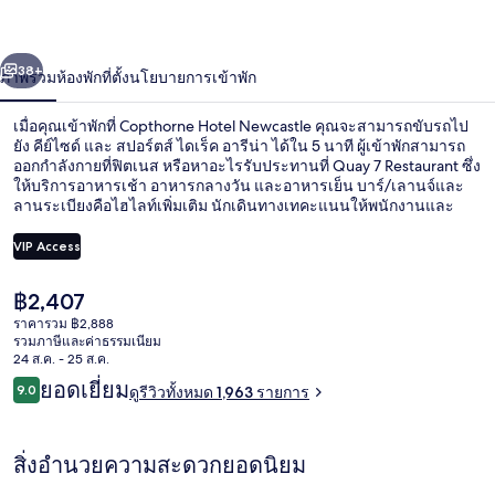
่อน
ถัดไป
น้า
38+
ภาพรวม
ห้องพัก
ที่ตั้ง
นโยบายการเข้าพัก
เมื่อคุณเข้าพักที่ Copthorne Hotel Newcastle คุณจะสามารถขับรถไป
ยัง คีย์ไซด์ และ สปอร์ตส์ ไดเร็ค อารีน่า ได้ใน 5 นาที ผู้เข้าพักสามารถ
ออกกำลังกายที่ฟิตเนส หรือหาอะไรรับประทานที่ Quay 7 Restaurant ซึ่ง
ให้บริการอาหารเช้า อาหารกลางวัน และอาหารเย็น บาร์/เลานจ์และ
ลานระเบียงคือไฮไลท์เพิ่มเติม นักเดินทางเทคะแนนให้พนักงานและ
อาหารเช้า ใกล้ขนส่งสาธารณะ: เดิน 8 นาทีถึง สถานีเซ็นทรัล และ 8
นาทีถึง สถานีกลาง
VIP Access
ราคา
฿2,407
ล็อบบี้
ปัจจุบัน
ราคารวม ฿2,888
฿2,407
รวมภาษีและค่าธรรมเนียม
24 ส.ค. - 25 ส.ค.
รีวิว
ยอดเยี่ยม
9.0
ดูรีวิวทั้งหมด 1,963 รายการ
9.0 จาก 10
สิ่งอำนวยความสะดวกยอดนิยม