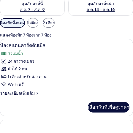
ตรวจสอบจำนวนห้องพักว่างในสุดสัปดาห์นี้ ส.ค. 7 - ส.ค. 9
ตรวจสอบจำนวนห้องพักว่างในสุดส
สุดสัปดาห์นี้
สุดสัปดาห์หน้า
ส.ค. 7 - ส.ค. 9
ส.ค. 14 - ส.ค. 16
ตัว
ห้องพักทั้งหมด
1 เตียง
2 เตียง
กรอง
แสดงห้องพัก 7 ห้องจาก 7 ห้อง
ที่
ห้องสแตนดาร์ดดับเบิล | ตู้นิรภัยในห้อง
เปิด
มี
9
ห้องสแตนดาร์ดดับเบิล
ให้
ภาพถ่าย
วิวแม่น้ำ
สำหรับ
ทั้งหมด
24 ตารางเมตร
ห้อง
ของ
พักได้ 2 คน
พัก
ห้อง
1 เตียงสำหรับสองท่าน
Wi-Fi ฟรี
สแตนดาร์ด
ราย
รายละเอียดเพิ่มเติม
ดับเบิล
ละเอียด
เพิ่ม
เลือกวันที่เพื่อดูราคา
เติม
เกี่ยว
กับ
ห้อง
สแตนดาร์ด