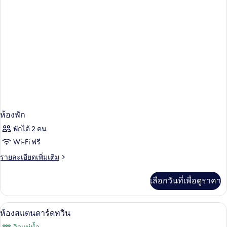
ห้องพัก
พักได้ 2 คน
Wi-Fi ฟรี
ราย
รายละเอียดเพิ่มเติม
ละเอียด
เพิ่ม
เลือกวันที่เพื่อดูราคา
เติม
เกี่ยว
กับ
ตู้นิรภัยในห้องพัก, โต๊ะทำงาน, พื้นที่
เปิด
8
ห้อง
ห้องสแตนดาร์ดทวิน
พัก
ภาพถ่าย