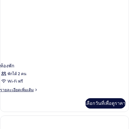
ดับเบิล
ห้องพัก
พักได้ 2 คน
Wi-Fi ฟรี
ราย
รายละเอียดเพิ่มเติม
ละเอียด
เพิ่ม
เลือกวันที่เพื่อดูราคา
เติม
เกี่ยว
กับ
ห้อง
พัก