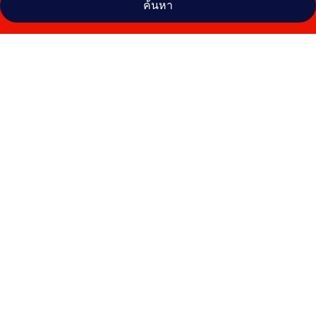
ค้นหา
คลัง
ภาพ
Copthorne
Hotel
Newcastle