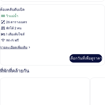
เกี่ยว
กับ
ตู้นิรภัยในห้องพัก, โต๊ะทำงาน, พื้นที่
เปิด
8
ห้อง
ห้องคลับดับเบิล
พัก
ภาพถ่าย
วิวแม่น้ำ
ทั้งหมด
26 ตารางเมตร
ของ
พักได้ 2 คน
ห้อง
1 เตียงคิงไซส์
Wi-Fi ฟรี
คลับ
ราย
รายละเอียดเพิ่มเติม
ดับเบิล
ละเอียด
เพิ่ม
เลือกวันที่เพื่อดูราคา
เติม
เกี่ยว
กับ
ที่พักที่คล้ายกัน
ห้อง
คลับ
Ramada 
โรงแรมเลโอนาร์โดนิวคาสเซิลควอยซ์ไซด์
ดับเบิล