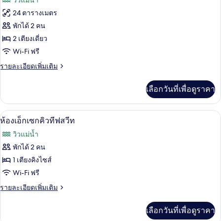
วิวแม่น้ำ
ทั้งหมด
24 ตารางเมตร
ของ
พักได้ 2 คน
ห้อง
2 เตียงเดี่ยว
Wi-Fi ฟรี
สแตนดาร์ด
ราย
รายละเอียดเพิ่มเติม
ทวิน
ละเอียด
เพิ่ม
เลือกวันที่เพื่อดูราคา
เติม
เกี่ยว
กับ
ห้องเอ็กเซกคิวทีฟสวีท | ตู้นิรภัยในห้อง
เปิด
8
ห้อง
ห้องเอ็กเซกคิวทีฟสวีท
สแตนดาร์ด
ภาพถ่าย
วิวแม่น้ำ
ทวิ
ทั้งหมด
น
พักได้ 2 คน
ของ
1 เตียงคิงไซส์
ห้อง
Wi-Fi ฟรี
เอ็ก
ราย
รายละเอียดเพิ่มเติม
ละเอียด
เซก
เพิ่ม
เลือกวันที่เพื่อดูราคา
เติม
คิว