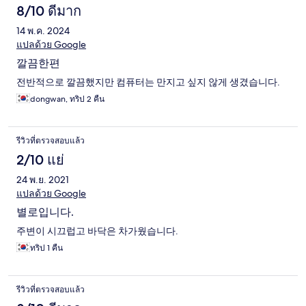
8/10 ดีมาก
14 พ.ค. 2024
แปลด้วย Google
깔끔한편
전반적으로 깔끔했지만 컴퓨터는 만지고 싶지 않게 생겼습니다.
dongwan, ทริป 2 คืน
รีวิวที่ตรวจสอบแล้ว
2/10 แย่
24 พ.ย. 2021
แปลด้วย Google
별로입니다.
주변이 시끄럽고 바닥은 차가웠습니다.
ทริป 1 คืน
รีวิวที่ตรวจสอบแล้ว