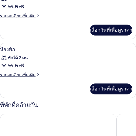
ทั้งหมด
Wi-Fi ฟรี
ของ
ราย
รายละเอียดเพิ่มเติม
ละเอียด
ห้อง
เพิ่ม
เลือกวันที่เพื่อดูราคา
พัก
เติม
เกี่ยว
กับ
ผ้าม่านกันแสง, ห้องเก็บเสียง, Wi-Fi ฟรี
เปิด
10
ห้อง
ห้องพัก
พัก
ภาพถ่าย
พักได้ 2 คน
ทั้งหมด
Wi-Fi ฟรี
ของ
ราย
รายละเอียดเพิ่มเติม
ละเอียด
ห้อง
เพิ่ม
เลือกวันที่เพื่อดูราคา
พัก
เติม
เกี่ยว
กับ
ที่พักที่คล้ายกัน
ห้อง
พัก
โทโยโค อินน์ แดจอน กัฟเวิร์นเมนต์ คอมเพล็กซ์
โรงแรมป