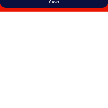
ค้นหา
คลัง
ภาพ
โรง
แรม
บ็