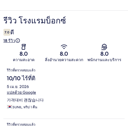
รีวิว โรงแรมบ็อกซ์
รีวิว
ดี
7.0
18 รีวิว
8.0
8.0
8.0
ความสะอาด
สิ่งอำนวยความสะดวก
พนักงานและบริการ
รีวิว
รีวิวที่ตรวจสอบแล้ว
10/10 ไร้ที่ติ
5 เม.ย. 2026
แปลด้วย Google
가격대비 괜찮습니다
SUNIL, ทริป 1 คืน
รีวิวที่ตรวจสอบแล้ว