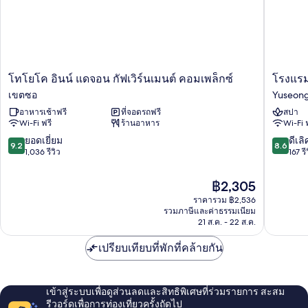
โท
โรง
โทโยโค อินน์ แดจอน กัฟเวิร์นเมนต์ คอมเพล็กซ์
โรงแรม
โยโค
แรม
เขตซอ
Yuseon
อินน์
ปรี
อาหารเช้าฟรี
ที่จอดรถฟรี
สปา
แด
โม
Wi-Fi ฟรี
ร้านอาหาร
Wi-Fi 
จอน
Yuseon
กัฟเวิร์น
9.2
8.6
ยอดเยี่ยม
ดีเลิ
9.2
8.6
เมน
จาก
จาก
1,036 รีวิว
167 รี
ต์
10,
10,
คอมเพล็กซ์
ยอด
ดี
ราคา
฿2,305
เขต
เยี่ยม,
เลิศ,
ปัจจุบัน
ซอ
ราคารวม ฿2,536
1,036
167
คือ
รวมภาษีและค่าธรรมเนียม
รีวิว
รีวิว
฿2,305
21 ส.ค. - 22 ส.ค.
เปรียบเทียบที่พักที่คล้ายกัน
เข้าสู่ระบบเพื่อดูส่วนลดและสิทธิพิเศษที่ร่วมรายการ สะสม
รีวอร์ดเพื่อการท่องเที่ยวครั้งถัดไป