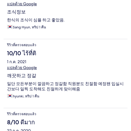
แปลด้วย Google
조식정보
한식의 조식이 심플 하고 좋았음.
Sang Hyun, ทริป 1 คืน
รีวิวที่ตรวจสอบแล้ว
10/10 ไร้ที่ติ
1 ก.ค. 2021
แปลด้วย Google
깨끗하고 정갈
일단 모든부분이 깔끔하고 정갈함 직원분도 친절함 예정됀 입실시
간보다 일찍 도착해도 친절하게 맞이해줌
hyunki, ทริป 1 คืน
รีวิวที่ตรวจสอบแล้ว
8/10 ดีมาก
22 ก.ค. 2020