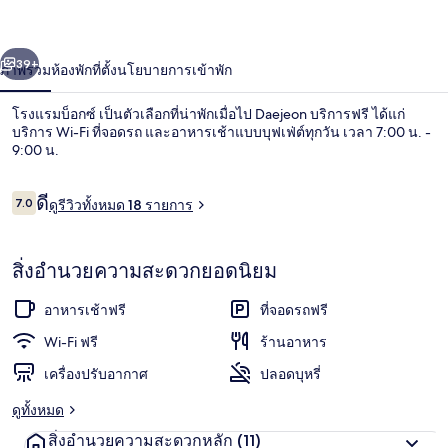
อกซ์
่อน
ถัดไป
น้า
39+
ภาพรวม
ห้องพัก
ที่ตั้ง
นโยบายการเข้าพัก
โรงแรมบ็อกซ์ เป็นตัวเลือกที่น่าพักเมื่อไป Daejeon บริการฟรี ได้แก่
บริการ Wi-Fi ที่จอดรถ และอาหารเช้าแบบบุฟเฟ่ต์ทุกวัน เวลา 7:00 น. -
9:00 น.
รีวิว
ดี
7.0
ดูรีวิวทั้งหมด 18 รายการ
7.0 จาก 10
สิ่งอำนวยความสะดวกยอดนิยม
บริเวณภายนอก
อาหารเช้าฟรี
ที่จอดรถฟรี
Wi-Fi ฟรี
ร้านอาหาร
เครื่องปรับอากาศ
ปลอดบุหรี่
ดูทั้งหมด
สิ่งอำนวยความสะดวกหลัก
(11)