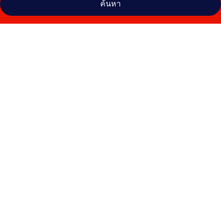
ค้นหา
คลัง
ภาพ
บ
ลูบี
ช