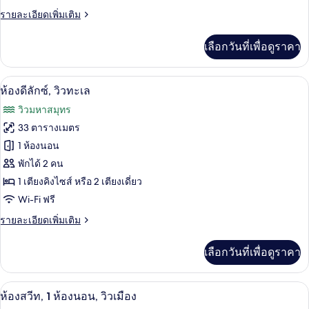
ราย
รายละเอียดเพิ่มเติม
ซ์,
ละเอียด
วิว
เพิ่ม
เลือกวันที่เพื่อดูราคา
เติม
เมือง
เกี่ยว
กับ
เครื่องนอนระดับพรีเมียม, มินิบาร์, ตู้นิ
เปิด
6
ห้อง
ห้องดีลักซ์, วิวทะเล
ดี
ภาพถ่าย
วิวมหาสมุทร
ลัก
ทั้งหมด
ซ์,
33 ตารางเมตร
วิว
ของ
1 ห้องนอน
เมือง
ห้อง
พักได้ 2 คน
1 เตียงคิงไซส์ หรือ 2 เตียงเดี่ยว
ดี
Wi-Fi ฟรี
ลัก
ราย
รายละเอียดเพิ่มเติม
ซ์,
ละเอียด
วิว
เพิ่ม
เลือกวันที่เพื่อดูราคา
เติม
ทะเล
เกี่ยว
กับ
ห้องสวีท, 1 ห้องนอน, วิวเมือง | เครื่องนอ
เปิด
4
ห้อง
ห้องสวีท, 1 ห้องนอน, วิวเมือง
ดี