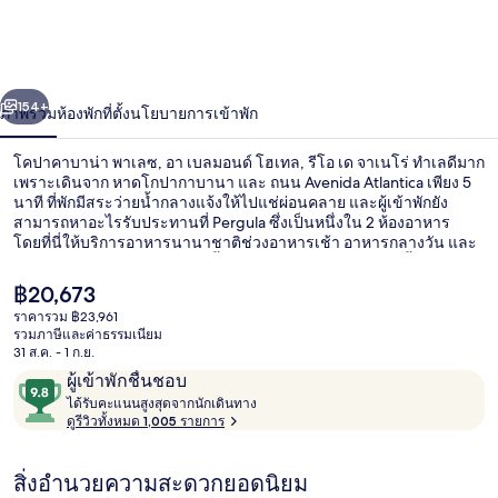
คา
บา
่อน
ถัดไป
น้า
154+
ภาพรวม
ห้องพัก
ที่ตั้ง
นโยบายการเข้าพัก
น่า
พา
โคปาคาบาน่า พาเลซ, อา เบลมอนด์ โฮเทล, รีโอ เด จาเนโร่ ทำเลดีมาก
เพราะเดินจาก หาดโกปากาบานา และ ถนน Avenida Atlantica เพียง 5
เลซ,
นาที ที่พักมีสระว่ายน้ำกลางแจ้งให้ไปแช่ผ่อนคลาย และผู้เข้าพักยัง
สามารถหาอะไรรับประทานที่ Pergula ซึ่งเป็นหนึ่งใน 2 ห้องอาหาร
โดยที่นี่ให้บริการอาหารนานาชาติช่วงอาหารเช้า อาหารกลางวัน และ
อา
อาหารเย็น โรงแรมสุดหรูแห่งนี้ยังให้บริการบาร์ริมสระว่ายน้ำ ฟิตเนส
และสนามเทนนิสกลางแจ้ง พนักงานและสภาพที่พักได้ใจนักเดินทางไป
เบ
ราคา
฿20,673
เต็มๆ ที่พักนี้อยู่ใกล้ขนส่งสาธารณะ: เดิน 5 นาทีถึง สถานี Cardeal
ปัจจุบัน
ราคารวม ฿23,961
Arcoverde
฿20,673
ลม
รวมภาษีและค่าธรรมเนียม
สระว่ายน้ำกลางแจ้ง เปิด 7:00 น. ถึง 19:
31 ส.ค. - 1 ก.ย.
อนด์
รีวิว
9.8
ผู้เข้าพักชื่นชอบ
ไ
จาก
ได้รับคะแนนสูงสุดจากนักเดินทาง
โฮ
ด้
ดูรีวิวทั้งหมด 1,005 รายการ
10,
รั
ผู้
เทล,
บ
สิ่งอำนวยความสะดวกยอดนิยม
ค
เข้า