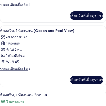
ห้อง
ราย
รายละเอียดเพิ่มเติม
ละเอียด
นอน
เพิ่ม
เลือกวันที่เพื่อดูราคา
เติม
(Avenue)
เกี่ยว
กับ
เครื่องนอนระดับพรีเมียม, มินิบาร์, ตู้นิ
เปิด
5
ห้อง
ห้องสวีท, 1 ห้องนอน (Ocean and Pool View)
สวี
ภาพถ่าย
63 ตารางเมตร
ท,
ทั้งหมด
1
1 ห้องนอน
ห้อง
ของ
พักได้ 2 คน
นอน
(Avenue)
ห้อง
1 เตียงคิงไซส์
Wi-Fi ฟรี
สวีท,
1
ราย
รายละเอียดเพิ่มเติม
ละเอียด
ห้อง
เพิ่ม
เลือกวันที่เพื่อดูราคา
เติม
นอน
เกี่ยว
(Ocean
กับ
เครื่องนอนระดับพรีเมียม, มินิบาร์, ตู้นิ
เปิด
and
7
ห้อง
ห้องสวีท, 1 ห้องนอน, วิวทะเล
สวี
Pool
ภาพถ่าย
วิวมหาสมุทร
ท,
View)