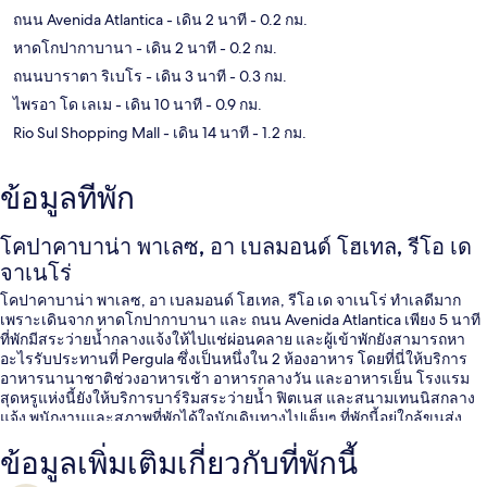
ถนน Avenida Atlantica
- เดิน 2 นาที
- 0.2 กม.
หาดโกปากาบานา
- เดิน 2 นาที
- 0.2 กม.
ถนนบาราตา ริเบโร
- เดิน 3 นาที
- 0.3 กม.
ไพรอา โด เลเม
- เดิน 10 นาที
- 0.9 กม.
Rio Sul Shopping Mall
- เดิน 14 นาที
- 1.2 กม.
ข้อมูลที่พัก
โคปาคาบาน่า พาเลซ, อา เบลมอนด์ โฮเทล, รีโอ เด
จาเนโร่
โคปาคาบาน่า พาเลซ, อา เบลมอนด์ โฮเทล, รีโอ เด จาเนโร่ ทำเลดีมาก
เพราะเดินจาก หาดโกปากาบานา และ ถนน Avenida Atlantica เพียง 5 นาที
ที่พักมีสระว่ายน้ำกลางแจ้งให้ไปแช่ผ่อนคลาย และผู้เข้าพักยังสามารถหา
อะไรรับประทานที่ Pergula ซึ่งเป็นหนึ่งใน 2 ห้องอาหาร โดยที่นี่ให้บริการ
อาหารนานาชาติช่วงอาหารเช้า อาหารกลางวัน และอาหารเย็น โรงแรม
สุดหรูแห่งนี้ยังให้บริการบาร์ริมสระว่ายน้ำ ฟิตเนส และสนามเทนนิสกลาง
แจ้ง พนักงานและสภาพที่พักได้ใจนักเดินทางไปเต็มๆ ที่พักนี้อยู่ใกล้ขนส่ง
สาธารณะ: เดิน 5 นาทีถึง สถานี Cardeal Arcoverde
ข้อมูลเพิ่มเติมเกี่ยวกับที่พักนี้