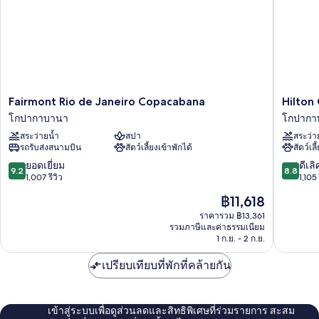
(7
Bedroom
Suite)
Fairmont
Hilton
Fairmont Rio de Janeiro Copacabana
Hilton
Rio
Copaca
โกปากาบานา
โกปากา
de
Rio
สระว่ายน้ำ
สปา
สระว่า
Janeiro
de
รถรับส่งสนามบิน
สัตว์เลี้ยงเข้าพักได้
สัตว์เลี
Copacabana
Janeiro
โก
โก
9.2
8.8
ยอดเยี่ยม
ดีเลิ
9.2
8.8
ปา
ปา
จาก
จาก
1,007 รีวิว
1,105 
กา
กา
10,
10,
ราคา
฿11,618
บานา
บานา
ยอด
ดี
ปัจจุบัน
เยี่ยม,
เลิศ,
ราคารวม ฿13,361
คือ
รวมภาษีและค่าธรรมเนียม
1,007
1,105
฿11,618
1 ก.ย. - 2 ก.ย.
รีวิว
รีวิว
เปรียบเทียบที่พักที่คล้ายกัน
เข้าสู่ระบบเพื่อดูส่วนลดและสิทธิพิเศษที่ร่วมรายการ สะสม