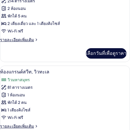
214 ตารางเมตร
2
ของ
2 ห้องนอน
ห้อง
นอน
ห้อง
พักได้ 5 คน
(Avenue
2 เตียงเดี่ยว และ 1 เตียงคิงไซส์
สวีท
Suite)
Wi-Fi ฟรี
(Carioca)
ราย
รายละเอียดเพิ่มเติม
ละเอียด
เพิ่ม
เลือกวันที่เพื่อดูราคา
เติม
เกี่ยว
กับ
ห้องแกรนด์สวีท, วิวทะเล | เครื่องนอนระดั
เปิด
8
ห้อง
ห้องแกรนด์สวีท, วิวทะเล
สวี
ภาพถ่าย
วิวมหาสมุทร
ท
ทั้งหมด
(Carioca)
81 ตารางเมตร
ของ
1 ห้องนอน
ห้อง
พักได้ 2 คน
1 เตียงคิงไซส์
แก
Wi-Fi ฟรี
รนด์
ราย
รายละเอียดเพิ่มเติม
สวีท,