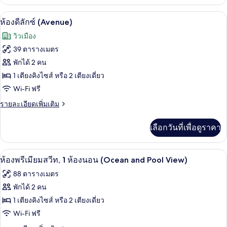
เกี่ยว
(Avenue)
กับ
เครื่องนอนระดับพรีเมียม, มินิบาร์, ตู้นิ
เปิด
7
ห้อง
ห้องดีลักซ์ (Avenue)
สวี
ภาพถ่าย
วิวเมือง
ท,
ทั้งหมด
2
39 ตารางเมตร
ห้อง
ของ
พักได้ 2 คน
นอน
(Avenue)
ห้อง
1 เตียงคิงไซส์ หรือ 2 เตียงเดี่ยว
Wi-Fi ฟรี
ดี
ราย
รายละเอียดเพิ่มเติม
ลัก
ละเอียด
ซ์
เพิ่ม
เลือกวันที่เพื่อดูราคา
เติม
(Avenue)
เกี่ยว
กับ
เครื่องนอนระดับพรีเมียม, มินิบาร์, ตู้นิ
เปิด
7
ห้อง
ห้องพรีเมียมสวีท, 1 ห้องนอน (Ocean and Pool View)
ดี
ภาพถ่าย
88 ตารางเมตร
ลัก
ทั้งหมด
ซ์
พักได้ 2 คน
(Avenue)
ของ
1 เตียงคิงไซส์ หรือ 2 เตียงเดี่ยว
ห้อง
Wi-Fi ฟรี