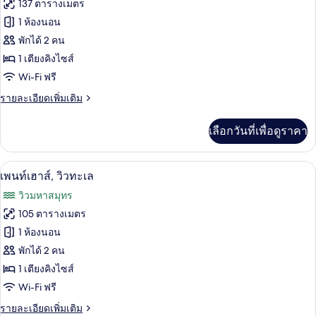
ทั้งหมด
2
137 ตารางเมตร
ห้อง
ของ
1 ห้องนอน
นอน
(Ocean
เพ
พักได้ 2 คน
and
1 เตียงคิงไซส์
นท์
Pool
Wi-Fi ฟรี
View)
เฮา
ราย
รายละเอียดเพิ่มเติม
ส์,
ละเอียด
เห็น
เพิ่ม
เลือกวันที่เพื่อดูราคา
เติม
วิว
เกี่ยว
กับ
มหาสมุทร
เพนท์เฮาส์, วิวทะเล | เครื่องนอนระดับพรีเ
เปิด
17
เพ
เพนท์เฮาส์, วิวทะเล
บาง
นท์
ภาพถ่าย
วิวมหาสมุทร
เฮา
ส่วน
ทั้งหมด
ส์,
105 ตารางเมตร
เห็น
ของ
1 ห้องนอน
วิว
มหาสมุทร
เพ
พักได้ 2 คน
บาง
1 เตียงคิงไซส์
นท์
ส่วน
Wi-Fi ฟรี
เฮา
ราย
รายละเอียดเพิ่มเติม
ส์,