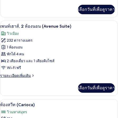
ละเอียด
วิว
เพิ่ม
เลือกวันที่เพื่อดูราคา
เติม
ทะเล
เกี่ยว
กับ
เครื่องนอนระดับพรีเมียม, มินิบาร์, ตู้นิ
เปิด
6
เพ
เพนท์เฮาส์, 2 ห้องนอน (Avenue Suite)
นท์
ภาพถ่าย
วิวเมือง
เฮา
ทั้งหมด
ส์,
232 ตารางเมตร
วิว
ของ
1 ห้องนอน
ทะเล
เพ
พักได้ 4 คน
2 เตียงเดี่ยว และ 1 เตียงคิงไซส์
นท์
Wi-Fi ฟรี
เฮา
ราย
รายละเอียดเพิ่มเติม
ส์,
ละเอียด
2
เพิ่ม
เลือกวันที่เพื่อดูราคา
เติม
ห้อง
เกี่ยว
นอน
กับ
เครื่องนอนระดับพรีเมียม, มินิบาร์, ตู้นิ
เปิด
5
เพ
ห้องสวีท (Carioca)
(Avenue
นท์
ภาพถ่าย
Suite)
วิวมหาสมุทร
เฮา
ทั้งหมด
ส์,