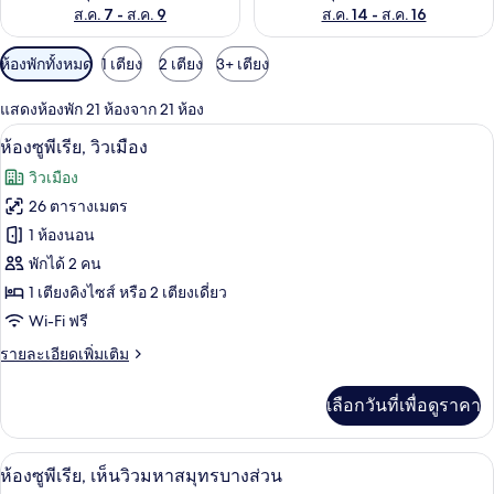
ส.ค. 7 - ส.ค. 9
ส.ค. 14 - ส.ค. 16
ตัว
ห้องพักทั้งหมด
1 เตียง
2 เตียง
3+ เตียง
กรอง
แสดงห้องพัก 21 ห้องจาก 21 ห้อง
ที่
ห้องซูพีเรีย, วิวเมือง | เครื่องนอนระดับพร
เปิด
มี
6
ห้องซูพีเรีย, วิวเมือง
ให้
ภาพถ่าย
วิวเมือง
สำหรับ
ทั้งหมด
26 ตารางเมตร
ห้อง
ของ
1 ห้องนอน
พัก
ห้อง
พักได้ 2 คน
1 เตียงคิงไซส์ หรือ 2 เตียงเดี่ยว
ซู
Wi-Fi ฟรี
พี
ราย
รายละเอียดเพิ่มเติม
เรีย,
ละเอียด
วิว
เพิ่ม
เลือกวันที่เพื่อดูราคา
เติม
เมือง
เกี่ยว
กับ
ห้องซูพีเรีย, เห็นวิวมหาสมุทรบางส่วน | เ
เปิด
7
ห้อง
ห้องซูพีเรีย, เห็นวิวมหาสมุทรบางส่วน
ซู