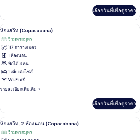
ละเอียด
วิว
เพิ่ม
เลือกวันที่เพื่อดูราคา
เติม
ทะเล
เกี่ยว
กับ
เครื่องนอนระดับพรีเมียม, มินิบาร์, ตู้นิ
เปิด
8
ห้อง
ห้องสวีท (Copacabana)
แก
ภาพถ่าย
วิวมหาสมุทร
รนด์
ทั้งหมด
สวี
117 ตารางเมตร
ท,
ของ
1 ห้องนอน
วิว
ทะเล
ห้อง
พักได้ 3 คน
1 เตียงคิงไซส์
สวีท
Wi-Fi ฟรี
(Copacabana)
ราย
รายละเอียดเพิ่มเติม
ละเอียด
เพิ่ม
เลือกวันที่เพื่อดูราคา
เติม
เกี่ยว
กับ
เครื่องนอนระดับพรีเมียม, มินิบาร์, ตู้นิ
เปิด
8
ห้อง
ห้องสวีท, 2 ห้องนอน (Copacabana)
สวี
ภาพถ่าย
วิวมหาสมุทร
ท
ทั้งหมด
(Copacabana)