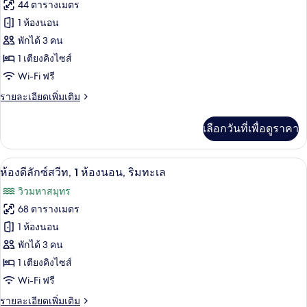
ทั้งหมด
1
44 ตารางเมตร
ห้อง
ของ
1 ห้องนอน
นอน
(Ocean
ห้อง
พักได้ 3 คน
and
1 เตียงคิงไซส์
สวีท,
Pool
Wi-Fi ฟรี
View)
1
ห้อง
ราย
รายละเอียดเพิ่มเติม
ละเอียด
นอน,
เพิ่ม
เลือกวันที่เพื่อดูราคา
เติม
วิว
เกี่ยว
ทะเล
กับ
เครื่องนอนระดับพรีเมียม, มินิบาร์, ตู้นิ
เปิด
11
ห้อง
ห้องดีลักซ์สวีท, 1 ห้องนอน, ริมทะเล
สวี
ภาพถ่าย
วิวมหาสมุทร
ท,
ทั้งหมด
1
68 ตารางเมตร
ห้อง
ของ
1 ห้องนอน
นอน,
วิว
ห้อง
พักได้ 3 คน
ทะเล
1 เตียงคิงไซส์
ดี
Wi-Fi ฟรี
ลัก
ราย
รายละเอียดเพิ่มเติม
ซ์