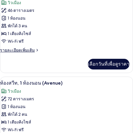
ภาพถ่าย
วิวเมือง
ลัก
ทั้งหมด
ซ์,
46 ตารางเมตร
วิว
ของ
1 ห้องนอน
ทะเล
ห้อง
พักได้ 3 คน
1 เตียงคิงไซส์
สวีท,
Wi-Fi ฟรี
1
ห้อง
ราย
รายละเอียดเพิ่มเติม
ละเอียด
นอน,
เพิ่ม
เลือกวันที่เพื่อดูราคา
เติม
วิว
เกี่ยว
เมือง
กับ
เครื่องนอนระดับพรีเมียม, มินิบาร์, ตู้นิ
เปิด
5
ห้อง
ห้องสวีท, 1 ห้องนอน (Avenue)
สวี
ภาพถ่าย
วิวเมือง
ท,
ทั้งหมด
1
72 ตารางเมตร
ห้อง
ของ
1 ห้องนอน
นอน,
วิว
ห้อง
พักได้ 2 คน
เมือง
1 เตียงคิงไซส์
สวีท,
Wi-Fi ฟรี
1