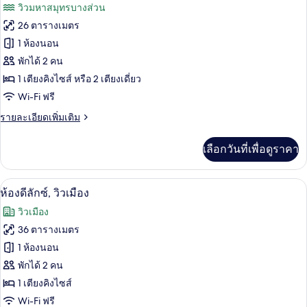
ภาพถ่าย
วิวมหาสมุทรบางส่วน
พี
ทั้งหมด
เรีย,
26 ตารางเมตร
วิว
ของ
1 ห้องนอน
เมือง
ห้อง
พักได้ 2 คน
1 เตียงคิงไซส์ หรือ 2 เตียงเดี่ยว
ซู
Wi-Fi ฟรี
พี
ราย
รายละเอียดเพิ่มเติม
เรีย,
ละเอียด
เห็น
เพิ่ม
เลือกวันที่เพื่อดูราคา
เติม
วิว
เกี่ยว
กับ
มหาสมุทร
ห้องดีลักซ์, วิวเมือง | เครื่องนอนระดับพรี
เปิด
6
ห้อง
ห้องดีลักซ์, วิวเมือง
บาง
ซู
ภาพถ่าย
วิวเมือง
พี
ส่วน
ทั้งหมด
เรีย,
36 ตารางเมตร
เห็น
ของ
1 ห้องนอน
วิว
มหาสมุทร
ห้อง
พักได้ 2 คน
บาง
1 เตียงคิงไซส์
ดี
ส่วน
Wi-Fi ฟรี
ลัก