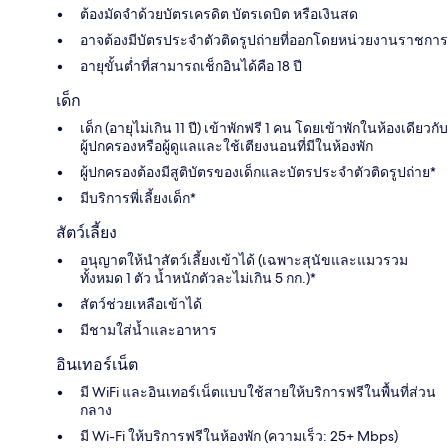
ต้องมัดจำด้วยบัตรเครดิต บัตรเดบิต หรือเงินสด
อาจต้องมีบัตรประจำตัวติดรูปถ่ายที่ออกโดยหน่วยงานราชการ
อายุขั้นต่ำที่สามารถเช็กอินได้คือ 18 ปี
เด็ก
เด็ก (อายุไม่เกิน 11 ปี) เข้าพักฟรี 1 คน โดยเข้าพักในห้องเดียวกับ
ผู้ปกครองหรือผู้ดูแลและใช้เตียงนอนที่มีในห้องพัก
ผู้ปกครองต้องมีสูติบัตรของเด็กและบัตรประจำตัวติดรูปถ่าย*
มีบริการพี่เลี้ยงเด็ก*
สัตว์เลี้ยง
อนุญาตให้นำสัตว์เลี้ยงเข้าได้ (เฉพาะสุนัขและแมวรวม
ทั้งหมด 1 ตัว น้ำหนักตัวละไม่เกิน 5 กก.)*
สัตว์ช่วยเหลือเข้าได้
มีชามใส่น้ำและอาหาร
อินเทอร์เน็ต
มี WiFi และอินเทอร์เน็ตแบบใช้สายให้บริการฟรีในพื้นที่ส่วน
กลาง
มี Wi-Fi ให้บริการฟรีในห้องพัก (ความเร็ว: 25+ Mbps)