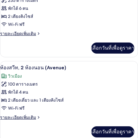
235 ตารางเมตร
ของ
พักได้ 6 คน
ห้อง
2 เตียงคิงไซส์
Wi-Fi ฟรี
สวีท,
2
ราย
รายละเอียดเพิ่มเติม
ละเอียด
ห้อง
เพิ่ม
เลือกวันที่เพื่อดูราคา
เติม
นอน
เกี่ยว
(Copacabana)
กับ
เครื่องนอนระดับพรีเมียม, มินิบาร์, ตู้นิ
เปิด
6
ห้อง
ห้องสวีท, 2 ห้องนอน (Avenue)
สวี
ภาพถ่าย
วิวเมือง
ท,
ทั้งหมด
2
100 ตารางเมตร
ห้อง
ของ
พักได้ 4 คน
นอน
(Copacabana)
ห้อง
2 เตียงเดี่ยว และ 1 เตียงคิงไซส์
Wi-Fi ฟรี
สวีท,
2
ราย
รายละเอียดเพิ่มเติม
ละเอียด
ห้อง
เพิ่ม
เลือกวันที่เพื่อดูราคา
เติม
นอน