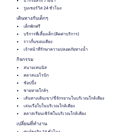
บาร์ริมสระว่ายน้ำ
รูมเซอร์วิส 24 ชั่วโมง
เดินทางกับเด็กๆ
เด็กพักฟรี
บริการพี่เลี้ยงเด็ก (คิดค่าบริการ)
ราวกั้นขอบเตียง
เจ้าหน้าที่รักษาความปลอดภัยทางน้ำ
กิจกรรม
สนามเทนนิส
คลาสแอโรบิก
ช้อปปิ้ง
ชายหาดใกล้ๆ
เส้นทางเดินเขา/ขี่จักรยานในบริเวณใกล้เคียง
เล่นเรือใบในบริเวณใกล้เคียง
คลาสเรียนเซิร์ฟในบริเวณใกล้เคียง
เปลี่ยนที่ทำงาน
ศูนย์ธุรกิจ 24 ชั่วโมง