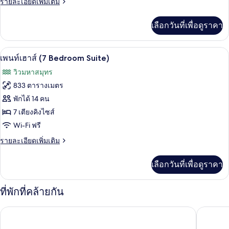
พรีเมียม
ราย
รายละเอียดเพิ่มเติม
ละเอียด
สวีท,
เพิ่ม
เลือกวันที่เพื่อดูราคา
เติม
1
เกี่ยว
ห้อง
กับ
เครื่องนอนระดับพรีเมียม, มินิบาร์, ตู้นิ
เปิด
12
ห้อง
นอน
เพนท์เฮาส์ (7 Bedroom Suite)
พรีเมียม
ภาพถ่าย
(Ocean
วิวมหาสมุทร
สวี
and
ทั้งหมด
ท,
833 ตารางเมตร
1
Pool
ของ
พักได้ 14 คน
ห้อง
View)
นอน
เพ
7 เตียงคิงไซส์
(Ocean
Wi-Fi ฟรี
นท์
and
Pool
ราย
รายละเอียดเพิ่มเติม
เฮา
View)
ละเอียด
ส์
เพิ่ม
เลือกวันที่เพื่อดูราคา
เติม
(7
เกี่ยว
Bedroom
กับ
ที่พักที่คล้ายกัน
Suite)
เพ
นท์
Fairmont Rio de Janeiro Copacabana
Hilton C
เฮา
ส์