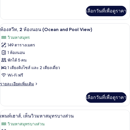
ละเอียด
สวีท,
เพิ่ม
เลือกวันที่เพื่อดูราคา
เติม
1
เกี่ยว
ห้อง
กับ
เครื่องนอนระดับพรีเมียม, มินิบาร์, ตู้นิ
เปิด
5
ห้อง
ห้องสวีท, 2 ห้องนอน (Ocean and Pool View)
นอน,
ดี
ภาพถ่าย
วิวมหาสมุทร
ลัก
ริม
ทั้งหมด
ซ์
149 ตารางเมตร
ทะเล
สวี
ของ
1 ห้องนอน
ท,
1
ห้อง
พักได้ 5 คน
ห้อง
1 เตียงคิงไซส์ และ 2 เตียงเดี่ยว
สวีท,
นอน,
Wi-Fi ฟรี
ริม
2
ทะเล
ห้อง
ราย
รายละเอียดเพิ่มเติม
ละเอียด
นอน
เพิ่ม
เลือกวันที่เพื่อดูราคา
เติม
(Ocean
เกี่ยว
and
กับ
เครื่องนอนระดับพรีเมียม, มินิบาร์, ตู้นิ
Pool
เปิด
12
ห้อง
เพนท์เฮาส์, เห็นวิวมหาสมุทรบางส่วน
View)
สวี
ภาพถ่าย
วิวมหาสมุทรบางส่วน
ท,