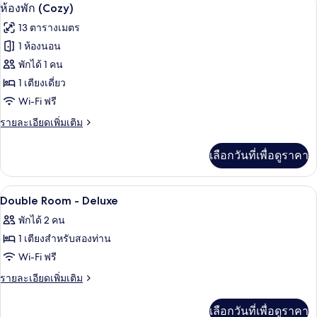
เปิด
3
ห้อง
ห้องพัก (Cozy)
ถึงกัน
พัก,
ภาพถ่าย
13 ตารางเมตร
ห้อง
ทั้งหมด
พัก
1 ห้องนอน
ประตู
ของ
พักได้ 1 คน
เชื่อม
ถึงกัน
ห้อง
1 เตียงเดี่ยว
Wi-Fi ฟรี
พัก
(Cozy)
ราย
รายละเอียดเพิ่มเติม
ละเอียด
เพิ่ม
เลือกวันที่เพื่อดูราคา
เติม
เกี่ยว
กับ
1 ห้องนอน, เครื่องนอนระดับพรีเมียม, มินิ
เปิด
11
ห้อง
Double Room - Deluxe
พัก
ภาพถ่าย
พักได้ 2 คน
(Cozy)
ทั้งหมด
1 เตียงสำหรับสองท่าน
ของ
Wi-Fi ฟรี
Double
ราย
รายละเอียดเพิ่มเติม
Room
ละเอียด
เพิ่ม
-
เลือกวันที่เพื่อดูราคา
เติม