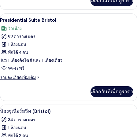
เลือกวันที่เพื่อดูราคา
เติม
เกี่ยว
กับ
Presidential Suite Bristol | 1 ห้องนอน, เ
เปิด
7
Suite
Presidential Suite Bristol
Bristol
ภาพถ่าย
วิวเมือง
ทั้งหมด
99 ตารางเมตร
ของ
1 ห้องนอน
Presidential
พักได้ 4 คน
Suite
1 เตียงคิงไซส์ และ 1 เตียงเดี่ยว
Bristol
Wi-Fi ฟรี
ราย
รายละเอียดเพิ่มเติม
ละเอียด
เพิ่ม
เลือกวันที่เพื่อดูราคา
เติม
เกี่ยว
กับ
ห้องจูเนียร์สวีท (Bristol) | 1 ห้องนอน, เค
เปิด
4
Presidential
ห้องจูเนียร์สวีท (Bristol)
Suite
ภาพถ่าย
34 ตารางเมตร
Bristol
ทั้งหมด
1 ห้องนอน
ของ
พักได้ 2 คน