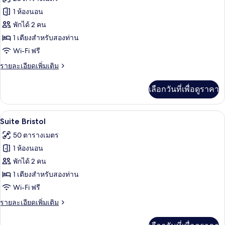
เนียร์
ทั้งหมด
สวี
1 ห้องนอน
ท
ของ
พักได้ 2 คน
(Helvetia)
ห้อง
1 เตียงสำหรับสองท่าน
Wi-Fi ฟรี
ดี
ราย
รายละเอียดเพิ่มเติม
ลัก
ละเอียด
ซ์
เพิ่ม
เลือกวันที่เพื่อดูราคา
เติม
ดับเบิล
เกี่ยว
(Bristol)
กับ
Suite Bristol | 1 ห้องนอน, เครื่องนอนระดั
เปิด
12
ห้อง
Suite Bristol
ดี
ภาพถ่าย
50 ตารางเมตร
ลัก
ทั้งหมด
ซ์
1 ห้องนอน
ดับเบิล
ของ
พักได้ 2 คน
(Bristol)
Suite
1 เตียงสำหรับสองท่าน
Bristol
Wi-Fi ฟรี
ราย
รายละเอียดเพิ่มเติม
ละเอียด
เพิ่ม