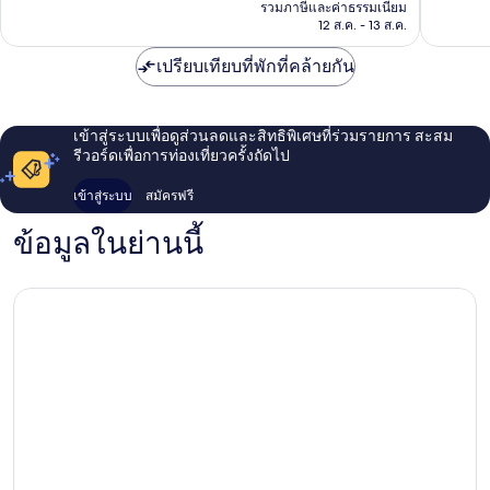
คือ
บาย
ศูนย์
129
630
รวมภาษีและค่าธรรมเนียม
฿11,569
ไฮ
12 ส.ค. - 13 ส.ค.
ประวัติศ
รีวิว
รีวิว
แอท
ฟลอเรนซ
ศูนย์
เปรียบเทียบที่พักที่คล้ายกัน
ประวัติศาสตร์
ฟลอเรนซ์
เข้าสู่ระบบเพื่อดูส่วนลดและสิทธิพิเศษที่ร่วมรายการ สะสม
รีวอร์ดเพื่อการท่องเที่ยวครั้งถัดไป
เข้าสู่ระบบ
สมัครฟรี
ข้อมูลในย่านนี้