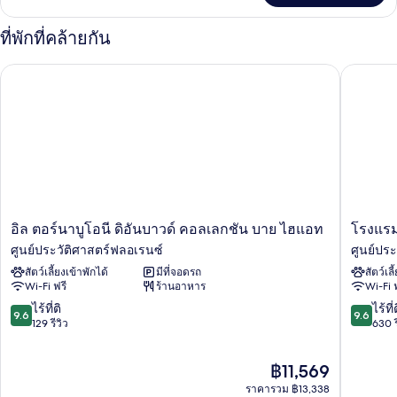
เกี่ยว
กับ
ที่พักที่คล้ายกัน
ห้อง
พัก
อิล ตอร์นาบูโอนี ดิอันบาวด์ คอลเลกชัน บาย ไฮแอท
โรงแรมลุ
อิล
โรงแรม
อิล ตอร์นาบูโอนี ดิอันบาวด์ คอลเลกชัน บาย ไฮแอท
โรงแรม
ตอร์
ลุ
ศูนย์ประวัติศาสตร์ฟลอเรนซ์
ศูนย์ปร
นาบู
งการ์
สัตว์เลี้ยงเข้าพักได้
มีที่จอดรถ
สัตว์เลี
โอนี
โน
Wi-Fi ฟรี
ร้านอาหาร
Wi-Fi 
ดิ
-
อัน
ลุ
9.6
9.6
ไร้ที่ติ
ไร้ที่
9.6
9.6
บา
งการ์
จาก
จาก
129 รีวิว
630 ร
วด์
โน
10,
10,
คอล
คอล
ไร้
ไร้
ราคา
฿11,569
เลก
เลก
ที่
ที่
ปัจจุบัน
ชัน
ชัน
ติ,
ติ,
ราคารวม ฿13,338