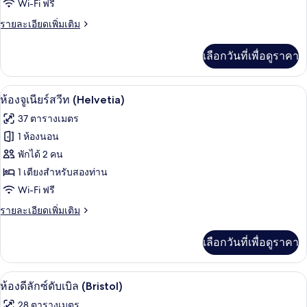
ของ
Wi-Fi ฟรี
1
Deluxe
เตียง
ราย
รายละเอียดเพิ่มเติม
Double
ละเอียด
เพิ่ม
Room
เลือกวันที่เพื่อดูราคา
เติม
(Bristol)
เกี่ยว
กับ
ห้องจูเนียร์สวีท (Helvetia) | 1 ห้องนอน, 
เปิด
9
Deluxe
ห้องจูเนียร์สวีท (Helvetia)
Double
ภาพถ่าย
37 ตารางเมตร
Room
ทั้งหมด
(Bristol)
1 ห้องนอน
ของ
พักได้ 2 คน
ห้อง
1 เตียงสำหรับสองท่าน
Wi-Fi ฟรี
จู
ราย
รายละเอียดเพิ่มเติม
เนียร์
ละเอียด
สวีท
เพิ่ม
เลือกวันที่เพื่อดูราคา
เติม
(Helvetia)
เกี่ยว
กับ
ห้องดีลักซ์ดับเบิล (Bristol) | 1 ห้องนอน, 
เปิด
7
ห้อง
ห้องดีลักซ์ดับเบิล (Bristol)
จู
ภาพถ่าย
28 ตารางเมตร