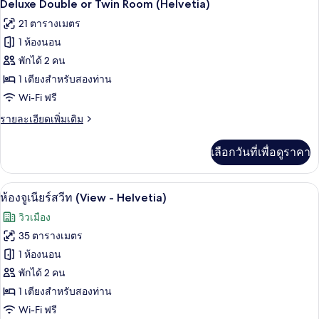
9
Panoramic
Deluxe Double or Twin Room (Helvetia)
Suite
ภาพถ่าย
21 ตารางเมตร
ทั้งหมด
1 ห้องนอน
ของ
พักได้ 2 คน
Deluxe
1 เตียงสำหรับสองท่าน
Double
Wi-Fi ฟรี
or
ราย
รายละเอียดเพิ่มเติม
Twin
ละเอียด
Room
เพิ่ม
เลือกวันที่เพื่อดูราคา
เติม
(Helvetia)
เกี่ยว
กับ
1 ห้องนอน, เครื่องนอนระดับพรีเมียม, มินิ
เปิด
11
Deluxe
ห้องจูเนียร์สวีท (View - Helvetia)
Double
ภาพถ่าย
วิวเมือง
or
ทั้งหมด
Twin
35 ตารางเมตร
Room
ของ
1 ห้องนอน
(Helvetia)
ห้อง
พักได้ 2 คน
1 เตียงสำหรับสองท่าน
จู
Wi-Fi ฟรี
เนียร์