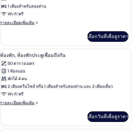
ห้อง
1 เตียงสำหรับสองท่าน
Wi-Fi ฟรี
จู
ราย
รายละเอียดเพิ่มเติม
เนียร์
ละเอียด
สวีท
เพิ่ม
เลือกวันที่เพื่อดูราคา
เติม
(Bristol)
เกี่ยว
กับ
1 ห้องนอน, เครื่องนอนระดับพรีเมียม, มินิ
เปิด
6
ห้อง
ห้องพัก, ห้องพักประตูเชื่อมถึงกัน
จู
ภาพถ่าย
50 ตารางเมตร
เนียร์
ทั้งหมด
สวี
1 ห้องนอน
ท
ของ
พักได้ 4 คน
(Bristol)
ห้อง
2 เตียงควีนไซส์ หรือ 1 เตียงสำหรับสองท่าน และ 2 เตียงเดี่ยว
Wi-Fi ฟรี
พัก,
ราย
รายละเอียดเพิ่มเติม
ห้อง
ละเอียด
พัก
เพิ่ม
เลือกวันที่เพื่อดูราคา
เติม
ประตู
เกี่ยว
เชื่อม
กับ
ห้องพัก (Cozy) | 1 ห้องนอน, เครื่องนอนระ