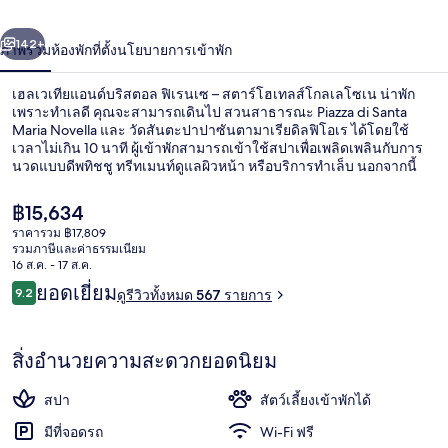
บริส
่อน
ถัดไป
น้า
142+
ภาพรวม
ห้องพัก
ที่ตั้ง
นโยบายการเข้าพัก
ตอล
ฟิเรน
เฮลเวเทียแอนด์บริสตอล ฟิเรนเซ – สตาร์โฮเทลส์โกลเลโซเน น่าพัก
เพราะทำเลดี คุณจะสามารถเดินไป สวนสาธารณะ Piazza di Santa
เซ
Maria Novella และ วัดสันตะปาปาซันตามาเรียดิลฟิโอเร ได้โดยใช้
เวลาไม่เกิน 10 นาที ผู้เข้าพักสามารถเข้าใช้สปาเพื่อเพลิดเพลินกับการ
–
นวดแบบดีพทิชชู ทรีทเมนท์ดูแลผิวหน้า หรือบริการทำเล็บ นอกจากนี้
ที่พักยังมีอาหารประจำภูมิภาคพร้อมเสิร์ฟที่ Cibrèo Ristorante ซึ่งเปิดให้
ส
บริการอาหารเย็น ไฮไลท์เพิ่มเติมในโรงแรมสุดหรูแห่งนี้ ได้แก่ บาร์/เลา
ราคา
฿15,634
นจ์ ฟิตเนส 24 ชม. และห้องอบไอน้ำ นักเดินทางต่างมอบคำชมเชยเกี่ยว
ปัจจุบัน
ราคารวม ฿17,809
ตาร์
กับพนักงานและสภาพที่พัก ใกล้ขนส่งสาธารณะ: เดิน 6 นาทีถึง ป้ายรถ
฿15,634
รวมภาษีและค่าธรรมเนียม
รางอูนิตา และ 8 นาทีถึง ป้ายรถรางวัลฟอนดา - สถานีซานตามาเรียโน
ห้องทรีทเมนท์สำหรับคู่รัก, ที่อาบน้ำแบบ
16 ส.ค. - 17 ส.ค.
เวลลา
โฮ
รีวิว
ยอดเยี่ยม
9.2
ดูรีวิวทั้งหมด 567 รายการ
9.2 จาก 10
เท
ลส์
สิ่งอำนวยความสะดวกยอดนิยม
โกลเล
สปา
สัตว์เลี้ยงเข้าพักได้
โซเน
มีที่จอดรถ
Wi-Fi ฟรี