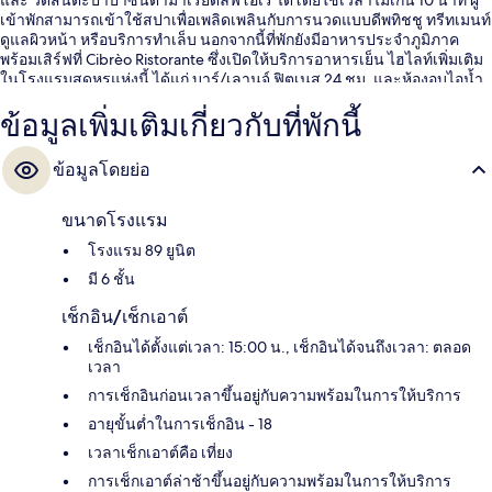
เข้าพักสามารถเข้าใช้สปาเพื่อเพลิดเพลินกับการนวดแบบดีพทิชชู ทรีทเมนท์
ดูแลผิวหน้า หรือบริการทำเล็บ นอกจากนี้ที่พักยังมีอาหารประจำภูมิภาค
พร้อมเสิร์ฟที่ Cibrèo Ristorante ซึ่งเปิดให้บริการอาหารเย็น ไฮไลท์เพิ่มเติม
ในโรงแรมสุดหรูแห่งนี้ ได้แก่ บาร์/เลานจ์ ฟิตเนส 24 ชม. และห้องอบไอน้ำ
นักเดินทางต่างมอบคำชมเชยเกี่ยวกับพนักงานและสภาพที่พัก ใกล้ขนส่ง
ข้อมูลเพิ่มเติมเกี่ยวกับที่พักนี้
สาธารณะ: เดิน 6 นาทีถึง ป้ายรถรางอูนิตา และ 8 นาทีถึง ป้ายรถรางวัล
ฟอนดา - สถานีซานตามาเรียโนเวลลา
ข้อมูลโดยย่อ
ขนาดโรงแรม
โรงแรม 89 ยูนิต
มี 6 ชั้น
เช็กอิน/เช็กเอาต์
เช็กอินได้ตั้งแต่เวลา: 15:00 น., เช็กอินได้จนถึงเวลา: ตลอด
เวลา
การเช็กอินก่อนเวลาขึ้นอยู่กับความพร้อมในการให้บริการ
อายุขั้นต่ำในการเช็กอิน - 18
เวลาเช็กเอาต์คือ เที่ยง
การเช็กเอาต์ล่าช้าขึ้นอยู่กับความพร้อมในการให้บริการ