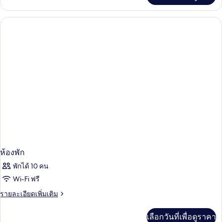
Deluxe
เกี่ยว
กับ
Double
Room
-
Deluxe
ห้องพัก
พักได้ 10 คน
Wi-Fi ฟรี
ราย
รายละเอียดเพิ่มเติม
ละเอียด
เพิ่ม
เลือกวันที่เพื่อดูราคา
เติม