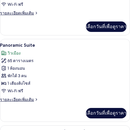
Wi-Fi ฟรี
แฟ
ราย
รายละเอียดเพิ่มเติม
มิ
ละเอียด
ลี่
เพิ่ม
เลือกวันที่เพื่อดูราคา
เติม
เกี่ยว
กับ
Panoramic Suite | 1 ห้องนอน, เครื่องนอนร
เปิด
8
ห้อง
Panoramic Suite
แฟ
ภาพถ่าย
วิวเมือง
มิ
ทั้งหมด
ลี่
65 ตารางเมตร
ของ
1 ห้องนอน
Panoramic
พักได้ 3 คน
Suite
1 เตียงคิงไซส์
Wi-Fi ฟรี
ราย
รายละเอียดเพิ่มเติม
ละเอียด
เพิ่ม
เลือกวันที่เพื่อดูราคา
เติม
เกี่ยว
กับ
1 ห้องนอน, เครื่องนอนระดับพรีเมียม, มินิ
เปิด