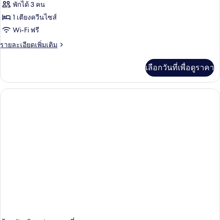
ทั้งหมด
คิว
พักได้ 3 คน
สวน
ทีฟ
ของ
1 เตียงควีนไซส์
ดับเบิล,
(Suite
ปลอด
ห้อง
Wi-Fi ฟรี
Room)
บุหรี่,
ดับเบิล,
ราย
รายละเอียดเพิ่มเติม
วิว
ละเอียด
สวน
ปลอด
เพิ่ม
(Suite
เลือกวันที่เพื่อดูราคา
เติม
บุหรี่
Room)
เกี่ยว
กับ
ห้อง
ดับเบิล,
ปลอด
บุหรี่