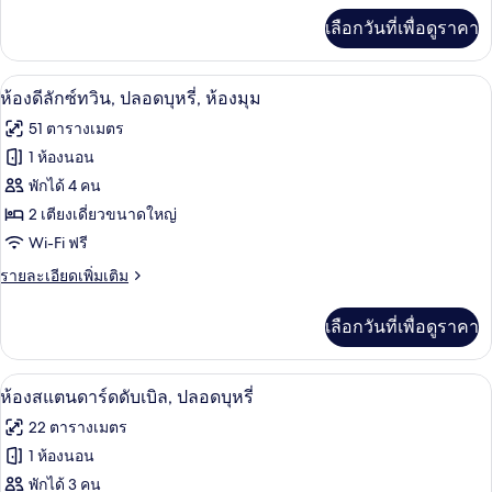
บุหรี่
เพิ่ม
เลือกวันที่เพื่อดูราคา
เติม
เกี่ยว
กับ
ห้องดีลักซ์ทวิน, ปลอดบุหรี่, ห้องมุม | มิ
เปิด
4
ห้อง
ห้องดีลักซ์ทวิน, ปลอดบุหรี่, ห้องมุม
ทริปเปิล,
ภาพถ่าย
51 ตารางเมตร
ปลอด
ทั้งหมด
บุหรี่
1 ห้องนอน
ของ
พักได้ 4 คน
ห้อง
2 เตียงเดี่ยวขนาดใหญ่
Wi-Fi ฟรี
ดี
ราย
รายละเอียดเพิ่มเติม
ลัก
ละเอียด
ซ์
เพิ่ม
เลือกวันที่เพื่อดูราคา
เติม
ทวิน,
เกี่ยว
ปลอด
กับ
มินิบาร์, ตู้นิรภัยในห้องพัก, โต๊ะทำงาน, 
เปิด
1
ห้อง
ห้องสแตนดาร์ดดับเบิล, ปลอดบุหรี่
บุหรี่,
ดี
ภาพถ่าย
22 ตารางเมตร
ลัก
ห้อง
ทั้งหมด
ซ์
1 ห้องนอน
มุม
ทวิ
ของ
พักได้ 3 คน
น,