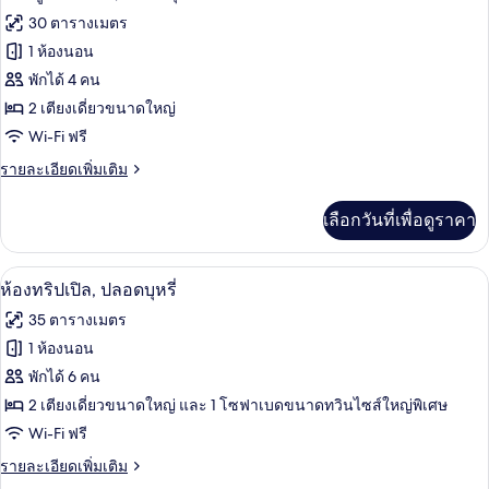
บุหรี่
ซู
ภาพถ่าย
30 ตารางเมตร
พี
ทั้งหมด
เรียดั
1 ห้องนอน
บเบิล,
ของ
พักได้ 4 คน
ปลอด
บุหรี่
ห้อง
2 เตียงเดี่ยวขนาดใหญ่
Wi-Fi ฟรี
ซู
ราย
รายละเอียดเพิ่มเติม
พี
ละเอียด
เรีย
เพิ่ม
เลือกวันที่เพื่อดูราคา
เติม
ทวิน,
เกี่ยว
ปลอด
กับ
มินิบาร์, ตู้นิรภัยในห้องพัก, โต๊ะทำงาน, 
เปิด
1
ห้อง
ห้องทริปเปิล, ปลอดบุหรี่
บุหรี่
ซู
ภาพถ่าย
35 ตารางเมตร
พี
ทั้งหมด
เรีย
1 ห้องนอน
ทวิ
ของ
พักได้ 6 คน
น,
ปลอด
ห้อง
2 เตียงเดี่ยวขนาดใหญ่ และ 1 โซฟาเบดขนาดทวินไซส์ใหญ่พิเศษ
บุหรี่
Wi-Fi ฟรี
ทริปเปิล,
ราย
รายละเอียดเพิ่มเติม
ปลอด
ละเอียด