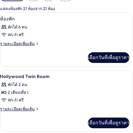
กรอง
แสดงห้องพัก 21 ห้องจาก 21 ห้อง
ที่
มินิบาร์, ตู้นิรภัยในห้องพัก, โต๊ะทำงาน, 
เปิด
มี
2
ห้องพัก
ให้
ภาพถ่าย
พักได้ 6 คน
สำหรับ
ทั้งหมด
Wi-Fi ฟรี
ห้อง
ของ
ราย
รายละเอียดเพิ่มเติม
พัก
ละเอียด
ห้อง
เพิ่ม
เลือกวันที่เพื่อดูราคา
พัก
เติม
เกี่ยว
กับ
มินิบาร์, ตู้นิรภัยในห้องพัก, โต๊ะทำงาน, 
เปิด
5
ห้อง
Hollywood Twin Room
พัก
ภาพถ่าย
พักได้ 2 คน
ทั้งหมด
2 เตียงเดี่ยว
ของ
Wi-Fi ฟรี
Hollywood
ราย
รายละเอียดเพิ่มเติม
Twin
ละเอียด
เพิ่ม
Room
เลือกวันที่เพื่อดูราคา
เติม
เกี่ยว