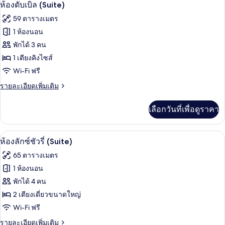
เปิด
5
ห้อง
ห้องดับเบิล (Suite)
ซู
ภาพถ่าย
59 ตารางเมตร
พี
ทั้งหมด
เรีย
1 ห้องนอน
ทวิ
ของ
พักได้ 3 คน
น
(Suite)
ห้อง
1 เตียงคิงไซส์
Wi-Fi ฟรี
ดับเบิล
(Suite)
ราย
รายละเอียดเพิ่มเติม
ละเอียด
เพิ่ม
เลือกวันที่เพื่อดูราคา
เติม
เกี่ยว
กับ
ห้องลักซ์ชัวรี่ (Suite) | มินิบาร์, ตู้นิรภ
เปิด
3
ห้อง
ห้องลักซ์ชัวรี่ (Suite)
ดับเบิล
ภาพถ่าย
65 ตารางเมตร
(Suite)
ทั้งหมด
1 ห้องนอน
ของ
พักได้ 4 คน
ห้อง
2 เตียงเดี่ยวขนาดใหญ่
Wi-Fi ฟรี
ลัก
ราย
รายละเอียดเพิ่มเติม
ซ์ชัว