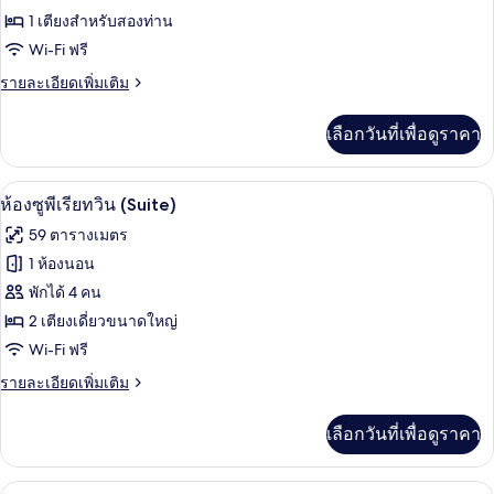
ปลอด
ห้อง
1 เตียงสำหรับสองท่าน
บุหรี่,
Wi-Fi ฟรี
สแตนดาร์ด
ห้อง
มุม
ราย
รายละเอียดเพิ่มเติม
ดับเบิล,
ละเอียด
ปลอด
เพิ่ม
เลือกวันที่เพื่อดูราคา
เติม
บุหรี่
เกี่ยว
กับ
ห้องซูพีเรียทวิน (Suite) | มินิบาร์, ตู้นิ
เปิด
3
ห้อง
ห้องซูพีเรียทวิน (Suite)
สแตนดาร์ด
ภาพถ่าย
59 ตารางเมตร
ดับเบิล,
ทั้งหมด
ปลอด
1 ห้องนอน
บุหรี่
ของ
พักได้ 4 คน
ห้อง
2 เตียงเดี่ยวขนาดใหญ่
Wi-Fi ฟรี
ซู
ราย
รายละเอียดเพิ่มเติม
พี
ละเอียด
เรีย
เพิ่ม
เลือกวันที่เพื่อดูราคา
เติม
ทวิน
เกี่ยว
(Suite)
กับ
ห้องดับเบิล (Suite) | มินิบาร์, ตู้นิรภัย