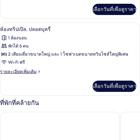
ปลอด
เพิ่ม
เลือกวันที่เพื่อดูราคา
เติม
บุหรี่
เกี่ยว
กับ
ห้องทริปเปิล, ปลอดบุหรี่ | มินิบาร์, ตู้น
เปิด
3
ห้อง
ห้องทริปเปิล, ปลอดบุหรี่
ทวิ
ภาพถ่าย
1 ห้องนอน
น,
ทั้งหมด
ปลอด
พักได้ 6 คน
บุหรี่
ของ
2 เตียงเดี่ยวขนาดใหญ่ และ 1 โซฟาเบดขนาดทวินไซส์ใหญ่พิเศษ
ห้อง
Wi-Fi ฟรี
ทริปเปิล,
ราย
รายละเอียดเพิ่มเติม
ละเอียด
ปลอด
เพิ่ม
เลือกวันที่เพื่อดูราคา
เติม
บุหรี่
เกี่ยว
กับ
ที่พักที่คล้ายกัน
ห้อง
ทริปเปิล,
JR KYUSHU HOTEL Blossom Hakata Chuo
THE BLO
ปลอด
บุหรี่