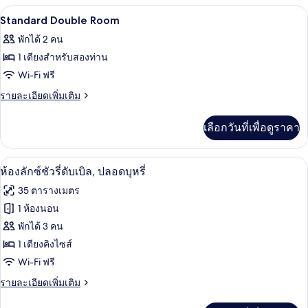
กับ
มินิบาร์, ตู้นิรภัยในห้องพัก, โต๊ะทำงาน, 
เปิด
8
Hollywood
Standard Double Room
Twin
ภาพถ่าย
พักได้ 2 คน
Room
ทั้งหมด
1 เตียงสำหรับสองท่าน
ของ
Wi-Fi ฟรี
Standard
ราย
รายละเอียดเพิ่มเติม
Double
ละเอียด
เพิ่ม
Room
เลือกวันที่เพื่อดูราคา
เติม
เกี่ยว
กับ
มินิบาร์, ตู้นิรภัยในห้องพัก, โต๊ะทำงาน, 
เปิด
2
Standard
ห้องลักซ์ชัวรี่ดับเบิล, ปลอดบุหรี่
Double
ภาพถ่าย
35 ตารางเมตร
Room
ทั้งหมด
1 ห้องนอน
ของ
พักได้ 3 คน
ห้อง
1 เตียงคิงไซส์
Wi-Fi ฟรี
ลัก
ราย
รายละเอียดเพิ่มเติม
ซ์ชัว
ละเอียด
รี่
เพิ่ม