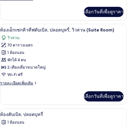
ละเอียด
รี่
เพิ่ม
เลือกวันที่เพื่อดูราคา
เติม
(Suite)
เกี่ยว
กับ
ห้องเอ็กเซกคิวทีฟดับเบิล, ปลอดบุหรี่, วิวส
เปิด
6
ห้อง
ห้องเอ็กเซกคิวทีฟดับเบิล, ปลอดบุหรี่, วิวสวน (Suite Room)
ลัก
ภาพถ่าย
วิวสวน
ซ์ชัว
ทั้งหมด
รี่
70 ตารางเมตร
(Suite)
ของ
1 ห้องนอน
ห้อง
พักได้ 4 คน
2 เตียงเดี่ยวขนาดใหญ่
เอ็ก
Wi-Fi ฟรี
เซก
ราย
รายละเอียดเพิ่มเติม
คิว
ละเอียด
ทีฟ
เพิ่ม
เลือกวันที่เพื่อดูราคา
เติม
ดับเบิล,
เกี่ยว
กับ
ปลอด
ห้องดับเบิล, ปลอดบุหรี่ | มินิบาร์, ตู้นิ
เปิด
2
ห้อง
ห้องดับเบิล, ปลอดบุหรี่
บุหรี่,
เอ็ก
ภาพถ่าย
1 ห้องนอน
เซก
วิว