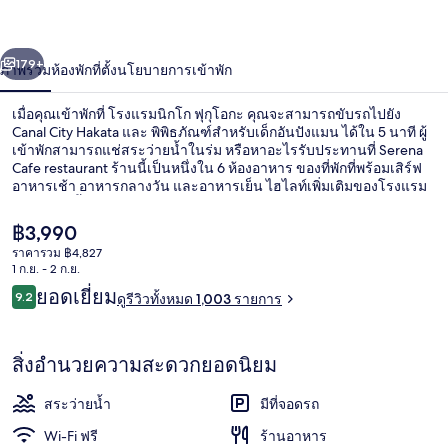
โก
่อน
ถัดไป
น้า
179+
ภาพรวม
ห้องพัก
ที่ตั้ง
นโยบายการเข้าพัก
ฟุ
กุ
เมื่อคุณเข้าพักที่ โรงแรมนิกโก ฟุกุโอกะ คุณจะสามารถขับรถไปยัง
Canal City Hakata และ พิพิธภัณฑ์สำหรับเด็กอันปังแมน ได้ใน 5 นาที ผู้
โอกะ
เข้าพักสามารถแช่สระว่ายน้ำในร่ม หรือหาอะไรรับประทานที่ Serena
Cafe restaurant ร้านนี้เป็นหนึ่งใน 6 ห้องอาหาร ของที่พักที่พร้อมเสิร์ฟ
อาหารเช้า อาหารกลางวัน และอาหารเย็น ไฮไลท์เพิ่มเติมของโรงแรม
สุดหรูแห่งนี้ ได้แก่ ฟิตเนสและซาวน่า นักเดินทางต่างชอบที่สามารถ
เดินไปขนส่งสาธารณะได้ใกล้ๆ โดย สถานี Gion อยู่ห่างออกไปเพียง 8
ราคา
฿3,990
นาที และ สถานีศาลเจ้าคุชิดะ อยู่ห่างออกไปเพียง 11 นาที
ปัจจุบัน
ราคารวม ฿4,827
฿3,990
1 ก.ย. - 2 ก.ย.
ล็อบบี้
รีวิว
ยอดเยี่ยม
9.2
ดูรีวิวทั้งหมด 1,003 รายการ
9.2 จาก 10
สิ่งอำนวยความสะดวกยอดนิยม
สระว่ายน้ำ
มีที่จอดรถ
Wi-Fi ฟรี
ร้านอาหาร