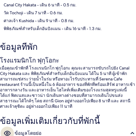
Canal City Hakata
- เดิน 6 นาที
- 0.5 กม.
วัด Tochoji
- เดิน 7 นาที
- 0.6 กม.
ศาลเจ้า Kushida
- เดิน 9 นาที
- 0.8 กม.
พิพิธภัณฑ์สำหรับเด็กอันปังแมน
- เดิน 16 นาที
- 1.3 กม.
ข้อมูลที่พัก
โรงแรมนิกโก ฟุกุโอกะ
เมื่อคุณเข้าพักที่ โรงแรมนิกโก ฟุกุโอกะ คุณจะสามารถขับรถไปยัง Canal
City Hakata และ พิพิธภัณฑ์สำหรับเด็กอันปังแมน ได้ใน 5 นาที ผู้เข้าพัก
สามารถแช่สระว่ายน้ำในร่ม หรือหาอะไรรับประทานที่ Serena Cafe
restaurant ร้านนี้เป็นหนึ่งใน 6 ห้องอาหาร ของที่พักที่พร้อมเสิร์ฟ อาหารเช้า
อาหารกลางวัน และอาหารเย็น ไฮไลท์เพิ่มเติมของโรงแรมสุดหรูแห่งนี้
ได้แก่ ฟิตเนสและซาวน่า นักเดินทางต่างชอบที่สามารถเดินไปขนส่ง
สาธารณะได้ใกล้ๆ โดย สถานี Gion อยู่ห่างออกไปเพียง 8 นาที และ สถานี
ศาลเจ้าคุชิดะ อยู่ห่างออกไปเพียง 11 นาที
ข้อมูลเพิ่มเติมเกี่ยวกับที่พักนี้
ข้อมูลโดยย่อ