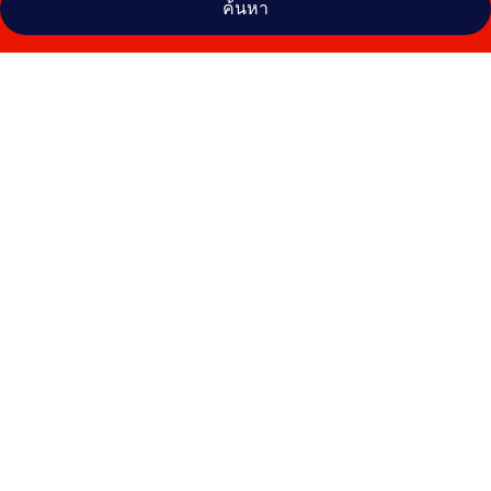
ค้นหา
คลัง
ภาพ
โรง
แร
มนิก