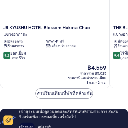
JR
THE
JR KYUSHU HOTEL Blossom Hakata Chuo
THE B
KYUSHU
BLOSS
แขวงฮากาตะ
แขวงฮา
HOTEL
HAKATA
มีที่จอดรถ
Wi-Fi ฟรี
มีที่จอ
Blossom
Premier
ร้านอาหาร
เครื่องปรับอากาศ
ร้านอ
Hakata
แขวง
Chuo
ฮา
9.2
9.4
ยอดเยี่ยม
ไร้ที่
9.2
9.4
แขวง
กาตะ
จาก
จาก
1,828 รีวิว
1,739 
ฮา
10,
10,
ราคา
฿4,569
กาตะ
ยอด
ไร้
ปัจจุบัน
เยี่ยม,
ที่
ราคารวม ฿5,025
คือ
รวมภาษีและค่าธรรมเนียม
1,828
ติ,
฿4,569
1 ก.ย. - 2 ก.ย.
รีวิว
1,739
รีวิว
เปรียบเทียบที่พักที่คล้ายกัน
เข้าสู่ระบบเพื่อดูส่วนลดและสิทธิพิเศษที่ร่วมรายการ สะสม
รีวอร์ดเพื่อการท่องเที่ยวครั้งถัดไป
เข้าสู่ระบบ
สมัครฟรี