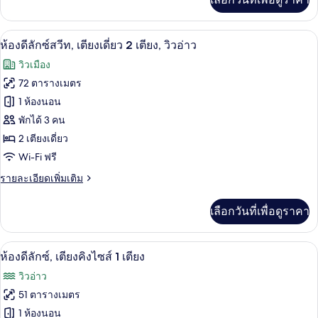
เติม
เดี่ยว
เกี่ยว
2
กับ
ห้องดีลักซ์สวีท, เตียงเดี่ยว 2 เตียง, วิวอ่
เปิด
6
ห้อง
ห้องดีลักซ์สวีท, เตียงเดี่ยว 2 เตียง, วิวอ่าว
เตียง
ดี
ภาพถ่าย
วิวเมือง
ลัก
ทั้งหมด
ซ์,
72 ตารางเมตร
เตียง
ของ
1 ห้องนอน
เดี่ยว
2
ห้อง
พักได้ 3 คน
เตียง
2 เตียงเดี่ยว
ดี
Wi-Fi ฟรี
ลัก
ราย
รายละเอียดเพิ่มเติม
ซ์
ละเอียด
สวีท,
เพิ่ม
เลือกวันที่เพื่อดูราคา
เติม
เตียง
เกี่ยว
กับ
เดี่ยว
ห้องดีลักซ์, เตียงคิงไซส์ 1 เตียง | เครื่
เปิด
12
ห้อง
ห้องดีลักซ์, เตียงคิงไซส์ 1 เตียง
2
ดี
ภาพถ่าย
วิวอ่าว
ลัก
เตียง,
ทั้งหมด
ซ์
51 ตารางเมตร
วิว
สวี
ของ
1 ห้องนอน
ท,