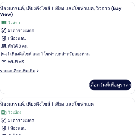
เตียง,
กับ
ห้องแกรนด์, เตียงคิงไซส์ 1 เตียง และโซฟ
เปิด
7
ห้อง
ห้องแกรนด์, เตียงคิงไซส์ 1 เตียง และโซฟาเบด, วิวอ่าว (Bay
ปลอด
พัก,
ภาพถ่าย
View)
เตียง
บุหรี่
ทั้งหมด
วิวอ่าว
คิง
(View)
ไซส์
51 ตารางเมตร
ของ
1
1 ห้องนอน
เตียง,
ห้อง
ปลอด
พักได้ 3 คน
แก
บุหรี่
1 เตียงคิงไซส์ และ 1 โซฟาเบดสำหรับสองท่าน
(View)
รนด์,
Wi-Fi ฟรี
เตียง
ราย
รายละเอียดเพิ่มเติม
คิง
ละเอียด
เพิ่ม
ไซส์
เลือกวันที่เพื่อดูราคา
เติม
1
เกี่ยว
กับ
เตียง
ห้องแกรนด์, เตียงคิงไซส์ 1 เตียง และโซฟ
เปิด
5
ห้อง
ห้องแกรนด์, เตียงคิงไซส์ 1 เตียง และโซฟาเบด
และ
แก
ภาพถ่าย
วิวเมือง
รนด์,
โซฟา
ทั้งหมด
เตียง
51 ตารางเมตร
คิง
เบด,
ของ
1 ห้องนอน
ไซส์