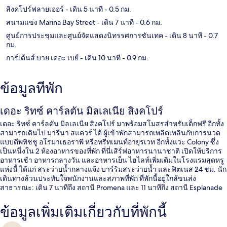
สิงคโปร์ฟลายเออร์
- เดิน 5 นาที
- 0.5 กม.
สนามแข่ง Marina Bay Street
- เดิน 7 นาที
- 0.6 กม.
ศูนย์การประชุมและศูนย์จัดแสดงนิทรรศการซันเทค
- เดิน 8 นาที
- 0.7
กม.
การ์เด้นส์ บาย เดอะ เบย์
- เดิน 10 นาที
- 0.9 กม.
ข้อมูลที่พัก
เดอะ ริทซ์ คาร์ลตัน มิลเลเนีย สิงคโปร์
เดอะ ริทซ์ คาร์ลตัน มิลเลเนีย สิงคโปร์ มาพร้อมสโมสรสำหรับเด็กฟรี อีกทั้ง
สามารถเดินไป มารีนา สแควร์ ได้ ผู้เข้าพักสามารถเพลิดเพลินกับการนวด
แบบดีพทิชชู อโรมาเธอราพี หรือทรีทเมนท์อายุรเวท อีกทั้งแวะ Colony ซึ่ง
เป็นหนึ่งใน 2 ห้องอาหารของที่พัก ที่นี่เสิร์ฟอาหารนานาชาติ เปิดให้บริการ
อาหารเช้า อาหารกลางวัน และอาหารเย็น ไฮไลท์เพิ่มเติมในโรงแรมสุดหรู
แห่งนี้ ได้แก่ สระว่ายน้ำกลางแจ้ง บาร์ริมสระว่ายน้ำ และฟิตเนส 24 ชม. นัก
เดินทางล้วนประทับใจพนักงานและสภาพที่พัก ที่พักนี้อยู่ใกล้ขนส่ง
สาธารณะ: เดิน 7 นาทีถึง สถานี Promena และ 11 นาทีถึง สถานี Esplanade
ข้อมูลเพิ่มเติมเกี่ยวกับที่พักนี้