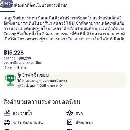
น้า
146+
ภาพรวม
ห้องพัก
ที่ตั้ง
นโยบายการเข้าพัก
มิลเล
เนีย
เดอะ ริทซ์ คาร์ลตัน มิลเลเนีย สิงคโปร์ มาพร้อมสโมสรสำหรับเด็กฟรี
อีกทั้งสามารถเดินไป มารีนา สแควร์ ได้ ผู้เข้าพักสามารถเพลิดเพลินกับ
สิงคโปร์
การนวดแบบดีพทิชชู อโรมาเธอราพี หรือทรีทเมนท์อายุรเวท อีกทั้งแวะ
Colony ซึ่งเป็นหนึ่งใน 2 ห้องอาหารของที่พัก ที่นี่เสิร์ฟอาหารนานาชาติ
เปิดให้บริการอาหารเช้า อาหารกลางวัน และอาหารเย็น ไฮไลท์เพิ่มเติม
ในโรงแรมสุดหรูแห่งนี้ ได้แก่ สระว่ายน้ำกลางแจ้ง บาร์ริมสระว่ายน้ำ
และฟิตเนส 24 ชม. นักเดินทางล้วนประทับใจพนักงานและสภาพที่พัก
ราคา
฿15,228
ที่พักนี้อยู่ใกล้ขนส่งสาธารณะ: เดิน 7 นาทีถึง สถานี Promena และ 11
ปัจจุบัน
ราคารวม ฿18,259
นาทีถึง สถานี Esplanade
฿15,228
รวมภาษีและค่าธรรมเนียม
อาหารเช้าแบบบุฟเฟ่ต์ทุกวัน (คิดค่าบริก
17 ส.ค. - 18 ส.ค.
รีวิว
9.4
ผู้เข้าพักชื่นชอบ
ไ
จาก
ได้รับคะแนนสูงสุดจากนักเดินทาง
ด้
ดูรีวิวทั้งหมด 1,005 รายการ
10,
รั
ผู้
บ
สิ่งอำนวยความสะดวกยอดนิยม
ค
เข้า
ะ
พัก
แ
สระว่ายน้ำ
สปา
ชื่น
น
น
รถรับส่งสนามบิน
มีที่จอดรถ
ชอบ
สู