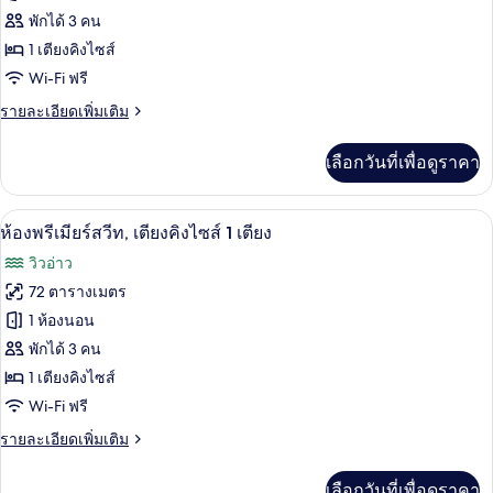
อ่าว
เตียง
ห้อง
พักได้ 3 คน
เดี่ยว
1 เตียงคิงไซส์
ดี
2
Wi-Fi ฟรี
เตียง,
ลัก
วิว
ราย
รายละเอียดเพิ่มเติม
ซ์,
อ่าว
ละเอียด
เตียง
เพิ่ม
เลือกวันที่เพื่อดูราคา
เติม
คิง
เกี่ยว
กับ
ไซส์
ห้องพรีเมียร์สวีท, เตียงคิงไซส์ 1 เตียง | 
เปิด
13
ห้อง
ห้องพรีเมียร์สวีท, เตียงคิงไซส์ 1 เตียง
1
ดี
ภาพถ่าย
วิวอ่าว
ลัก
เตียง
ทั้งหมด
ซ์,
72 ตารางเมตร
เตียง
ของ
1 ห้องนอน
คิง
ไซส์
ห้อง
พักได้ 3 คน
1
1 เตียงคิงไซส์
พรีเมียร์
เตียง
Wi-Fi ฟรี
สวีท,
ราย
รายละเอียดเพิ่มเติม
เตียง
ละเอียด
คิง
เพิ่ม
เลือกวันที่เพื่อดูราคา