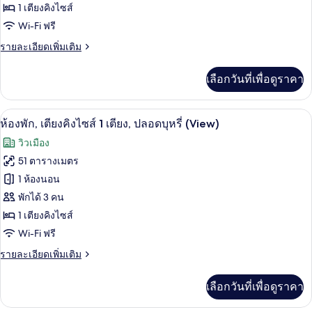
เตียง,
1 เตียงคิงไซส์
ดี
ปลอด
Wi-Fi ฟรี
บุหรี่
ลัก
(View)
ราย
รายละเอียดเพิ่มเติม
ซ์,
ละเอียด
เตียง
เพิ่ม
เลือกวันที่เพื่อดูราคา
เติม
คิง
เกี่ยว
กับ
ไซส์
ห้องพัก, เตียงคิงไซส์ 1 เตียง, ปลอดบุหรี่
เปิด
4
ห้อง
ห้องพัก, เตียงคิงไซส์ 1 เตียง, ปลอดบุหรี่ (View)
1
ดี
ภาพถ่าย
วิวเมือง
ลัก
เตียง,
ทั้งหมด
ซ์,
51 ตารางเมตร
วิว
เตียง
ของ
1 ห้องนอน
คิง
อ่าว
ไซส์
ห้อง
พักได้ 3 คน
1
1 เตียงคิงไซส์
พัก,
เตียง,
Wi-Fi ฟรี
วิว
เตียง
อ่าว
ราย
รายละเอียดเพิ่มเติม
คิง
ละเอียด
ไซส์
เพิ่ม
เลือกวันที่เพื่อดูราคา
เติม
1
เกี่ยว