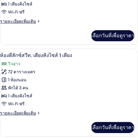
(View)
1
1 เตียงคิงไซส์
คลับ
เตียง,
Wi-Fi ฟรี
ปลอด
บุหรี่
ราย
รายละเอียดเพิ่มเติม
(View)
ละเอียด
เพิ่ม
เลือกวันที่เพื่อดูราคา
เติม
เกี่ยว
กับ
ทีวีจอแอลอีดี 55 นิ้ว พร้อมช่องเคเบิล, สม
เปิด
11
ห้อง
ห้องดีลักซ์สวีท, เตียงคิงไซส์ 1 เตียง
คลับ
ภาพถ่าย
วิวอ่าว
ทั้งหมด
72 ตารางเมตร
ของ
1 ห้องนอน
ห้อง
พักได้ 3 คน
1 เตียงคิงไซส์
ดี
Wi-Fi ฟรี
ลัก
ราย
รายละเอียดเพิ่มเติม
ซ์
ละเอียด
สวีท,
เพิ่ม
เลือกวันที่เพื่อดูราคา
เติม
เตียง
เกี่ยว