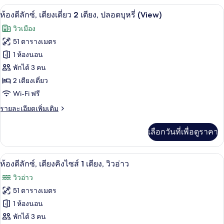
กับ
คิง
เครื่องนอนระดับพรีเมียม, ผ้านวมขนเป็ด, 
เปิด
5
ห้อง
ห้องดีลักซ์, เตียงเดี่ยว 2 เตียง, ปลอดบุหรี่ (View)
ไซส์
ดี
ภาพถ่าย
วิวเมือง
ลัก
1
ทั้งหมด
ซ์
51 ตารางเมตร
เตียง
สวี
ของ
1 ห้องนอน
ท,
เตียง
ห้อง
พักได้ 3 คน
คิง
2 เตียงเดี่ยว
ดี
ไซส์
Wi-Fi ฟรี
1
ลัก
เตียง
ราย
รายละเอียดเพิ่มเติม
ซ์,
ละเอียด
เตียง
เพิ่ม
เลือกวันที่เพื่อดูราคา
เติม
เดี่ยว
เกี่ยว
2
กับ
เครื่องนอนระดับพรีเมียม, ผ้านวมขนเป็ด, 
เปิด
8
ห้อง
ห้องดีลักซ์, เตียงคิงไซส์ 1 เตียง, วิวอ่าว
เตียง,
ดี
ภาพถ่าย
วิวอ่าว
ลัก
ปลอด
ทั้งหมด
ซ์,
51 ตารางเมตร
บุหรี่
เตียง
ของ
1 ห้องนอน
เดี่ยว
(View)
2
ห้อง
พักได้ 3 คน