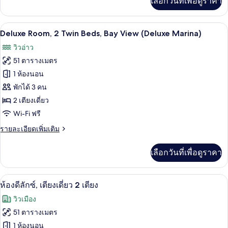
เลือกวันที่เพื่อดูราคา
เติม
High
เกี่ยว
Floor
กับ
เครื่องนอนระดับพรีเมียม, ผ้านวมขนเป็ด, 
เปิด
(Elevated
9
Deluxe
Deluxe Room, 2 Twin Beds, Bay View (Deluxe Marina)
Kallang)
Room,
ภาพถ่าย
วิวอ่าว
2
ทั้งหมด
Twin
51 ตารางเมตร
Beds,
ของ
1 ห้องนอน
City
Deluxe
View,
พักได้ 3 คน
High
Room,
2 เตียงเดี่ยว
Floor
2
Wi-Fi ฟรี
(Elevated
Twin
Kallang)
ราย
รายละเอียดเพิ่มเติม
Beds,
ละเอียด
Bay
เพิ่ม
เลือกวันที่เพื่อดูราคา
View
เติม
เกี่ยว
(Deluxe
กับ
Marina)
ห้องดีลักซ์, เตียงเดี่ยว 2 เตียง | เครื่อ
เปิด
12
Deluxe
ห้องดีลักซ์, เตียงเดี่ยว 2 เตียง
Room,
ภาพถ่าย
วิวเมือง
2
ทั้งหมด
Twin
51 ตารางเมตร
Beds,
ของ
1 ห้องนอน