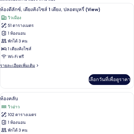
ที่
เครื่องนอนระดับพรีเมียม, ผ้านวมขนเป็ด, 
เปิด
มี
5
ห้องดีลักซ์, เตียงคิงไซส์ 1 เตียง, ปลอดบุหรี่ (View)
ให้
ภาพถ่าย
วิวเมือง
สำหรับ
ทั้งหมด
51 ตารางเมตร
ห้อง
ของ
1 ห้องนอน
พัก
ห้อง
พักได้ 3 คน
1 เตียงคิงไซส์
ดี
Wi-Fi ฟรี
ลัก
ราย
รายละเอียดเพิ่มเติม
ซ์,
ละเอียด
เตียง
เพิ่ม
เลือกวันที่เพื่อดูราคา
เติม
คิง
เกี่ยว
กับ
ไซส์
อ่างอาบน้ำและฝักบัวแยกจากกัน, อ่างอา
เปิด
2
ห้อง
ห้องคลับ
1
ดี
ภาพถ่าย
วิวอ่าว
ลัก
เตียง,
ทั้งหมด
ซ์,
102 ตารางเมตร
ปลอด
เตียง
ของ
1 ห้องนอน
คิง
บุหรี่
ไซส์
ห้อง
พักได้ 3 คน