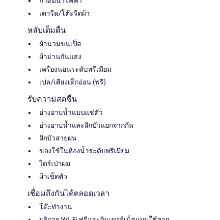
กาต้มน้ำไฟฟ้า
เตารีด/โต๊ะรีดผ้า
หลับเต็มตื่น
ผ้านวมขนเป็ด
ผ้าม่านกันแสง
เครื่องนอนระดับพรีเมียม
เปล/เตียงเด็กอ่อน (ฟรี)
รับความสดชื่น
อ่างอาบน้ำแบบแช่ตัว
อ่างอาบน้ำและฝักบัวแยกจากกัน
ฝักบัวสายฝน
ของใช้ในห้องน้ำระดับพรีเมียม
ไดร์เป่าผม
ผ้าเช็ดตัว
เชื่อมถึงกันได้ตลอดเวลา
โต๊ะทำงาน
บริการ Wi-Fi ฟรีและอินเทอร์เน็ตแบบใช้สาย