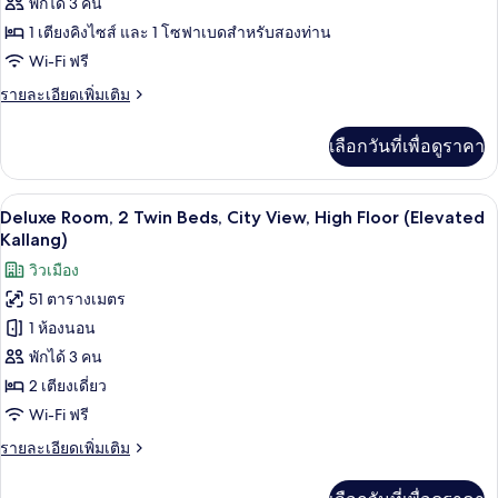
วิว
1
ห้อง
พักได้ 3 คน
เตียง
อ่าว
1 เตียงคิงไซส์ และ 1 โซฟาเบดสำหรับสองท่าน
แก
และ
(Bay
Wi-Fi ฟรี
โซฟา
รนด์,
เบด,
View)
ราย
รายละเอียดเพิ่มเติม
เตียง
วิว
ละเอียด
อ่าว
คิง
เพิ่ม
(Bay
เลือกวันที่เพื่อดูราคา
เติม
View)
ไซส์
เกี่ยว
1
กับ
เครื่องนอนระดับพรีเมียม, ผ้านวมขนเป็ด, 
เปิด
4
ห้อง
Deluxe Room, 2 Twin Beds, City View, High Floor (Elevated
เตียง
แก
ภาพถ่าย
Kallang)
รนด์,
และ
ทั้งหมด
วิวเมือง
เตียง
โซฟา
คิง
51 ตารางเมตร
ของ
ไซส์
เบด
1 ห้องนอน
Deluxe
1
เตียง
Room,
พักได้ 3 คน
และ
2
2 เตียงเดี่ยว
โซฟา
Twin
เบด
Wi-Fi ฟรี
Beds,
ราย
รายละเอียดเพิ่มเติม
City
ละเอียด
View,
เพิ่ม