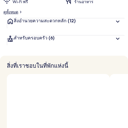
Wi-Fi ฟรี
ร้านอาหาร
ง
สุ
ดูทั้งหมด
ด
จ
สิ่งอำนวยความสะดวกหลัก
(12)
า
ก
นั
สำหรับครอบครัว
(6)
ก
เ
ดิ
น
ท
า
สิ่งที่เราชอบในที่พักแห่งนี้
ง