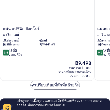
บุหรี่
ไซส์
1
เตียง,
ปลอด
บุหรี่
แพน
แมน
แพน แปซิฟิก สิงคโปร์
แมนดาริ
แปซิฟิก
ดา
มารีนาเบย์
มารีนาเบ
สิงคโปร์
ริน
สระว่ายน้ำ
สปา
สระว่า
มา
โอ
มีที่จอดรถ
Wi-Fi ฟรี
ที่จอด
รี
เรียน
นา
เต็ล
9.4
9.6
ไร้ที่ติ
ไร้ที่
9.4
9.6
เบย์
สิงคโปร์
จาก
จาก
2,207 รีวิว
421 รี
มา
10,
10,
ราคา
฿9,498
รี
ไร้
ไร้
ปัจจุบัน
นา
ที่
ที่
ราคารวม ฿11,388
คือ
รวมภาษีและค่าธรรมเนียม
เบย์
ติ,
ติ,
฿9,498
29 ส.ค. - 30 ส.ค.
2,207
421
รีวิว
รีวิว
เปรียบเทียบที่พักที่คล้ายกัน
เข้าสู่ระบบเพื่อดูส่วนลดและสิทธิพิเศษที่ร่วมรายการ สะสม
รีวอร์ดเพื่อการท่องเที่ยวครั้งถัดไป