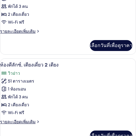
Bay
View
ห้อง
พักได้ 3 คน
(Deluxe
2 เตียงเดี่ยว
ดี
Marina)
Wi-Fi ฟรี
ลัก
ราย
รายละเอียดเพิ่มเติม
ซ์,
ละเอียด
เตียง
เพิ่ม
เลือกวันที่เพื่อดูราคา
เติม
เดี่ยว
เกี่ยว
2
กับ
เครื่องนอนระดับพรีเมียม, ผ้านวมขนเป็ด, 
เปิด
13
ห้อง
ห้องดีลักซ์, เตียงเดี่ยว 2 เตียง
เตียง
ดี
ภาพถ่าย
วิวอ่าว
ลัก
ทั้งหมด
ซ์,
51 ตารางเมตร
เตียง
ของ
1 ห้องนอน
เดี่ยว
2
ห้อง
พักได้ 3 คน
เตียง
2 เตียงเดี่ยว
ดี
Wi-Fi ฟรี
ลัก
ราย
รายละเอียดเพิ่มเติม
ซ์,
ละเอียด
เตียง
เพิ่ม
เลือกวันที่เพื่อดูราคา