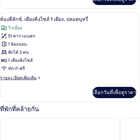
เติม
ไซส์
เกี่ยว
1
กับ
เครื่องนอนระดับพรีเมียม, ผ้านวมขนเป็ด, 
เปิด
11
ห้อง
ห้องดีลักซ์, เตียงคิงไซส์ 1 เตียง, ปลอดบุหรี่
เตียง
พรีเมียร์
ภาพถ่าย
วิวเมือง
สวี
ทั้งหมด
ท,
51 ตารางเมตร
เตียง
ของ
1 ห้องนอน
คิง
ไซส์
ห้อง
พักได้ 3 คน
1
1 เตียงคิงไซส์
ดี
เตียง
Wi-Fi ฟรี
ลัก
ราย
รายละเอียดเพิ่มเติม
ซ์,
ละเอียด
เตียง
เพิ่ม
เลือกวันที่เพื่อดูราคา
เติม
คิง
เกี่ยว
กับ
ไซส์
ที่พักที่คล้ายกัน
ห้อง
1
ดี
แพน แปซิฟิก สิงคโปร์
แมนดาริน
ลัก
เตียง,
ซ์,
ปลอด
เตียง
คิง