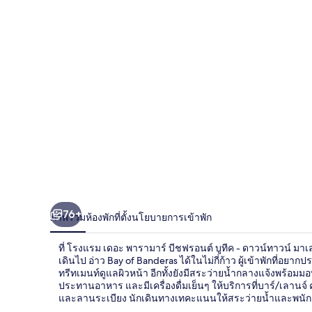
พา
รา
มาร์
บีชฟ
รอน
ต์
บูที
ค
76+
ภาพรวม
ห้องพัก
ที่ตั้ง
นโยบายการเข้าพัก
-
ดาวน์
ที่ โรงแรม เดอะ พารามาร์ บีชฟรอนต์ บูทีค - ดาวน์ทาวน์ 
เดินไป อ่าว Bay of Banderas ได้ในไม่กี่ก้าว ผู้เข้าพักที่อ
ทาวน์
ทรีทเมนท์ดูแลผิวหน้า อีกทั้งยังมีสระว่ายน้ำกลางแจ้งพร้อม
ประทานอาหาร และมีเครื่องดื่มเย็นๆ ให้บริการที่บาร์/เลานจ์ ค
และลานระเบียง นักเดินทางเทคะแนนให้สระว่ายน้ำและพนั
มาเล