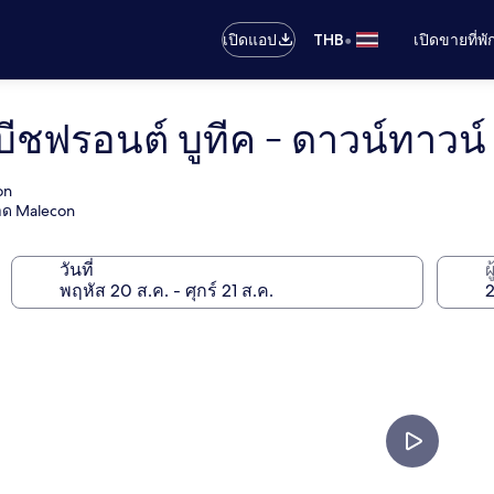
•
เปิดแอป
THB
เปิดขายที่พ
ีชฟรอนต์ บูทีค - ดาวน์ทาวน
on
าด Malecon
วันที่
ผ