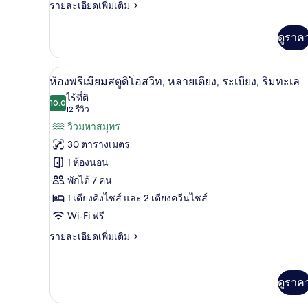
สตู
ราย
รายละเอียดเพิ่มเติม
ละเอียด
ดิ
เพิ่ม
ดูราค
เติม
โอ
เกี่ยว
สวีท,
กับ
ห้องพรีเมียมสตูดิโอสวีท, หลายเต
เปิด
9
ห้อง
ห้องพรีเมียมสตูดิโอสวีท, หลายเตียง, ระเบียง, ริมทะเล
วิว
ซู
ภาพถ่าย
ไร้ที่ติ
ทะเล
พี
10.0
10.0 จาก 10
(12
12 รีวิว
ทั้งหมด
เรีย
รีวิว)
วิวมหาสมุทร
สตู
ของ
ดิ
30 ตารางเมตร
โอ
ห้อง
1 ห้องนอน
สวี
พรีเมียม
ท,
พักได้ 7 คน
วิว
สตู
1 เตียงคิงไซส์ และ 2 เตียงควีนไซส์
ทะเล
ดิ
Wi-Fi ฟรี
โอ
ราย
รายละเอียดเพิ่มเติม
ละเอียด
สวีท,
เพิ่ม
เติม
หลาย
ดูราค
เกี่ยว
เตียง,
กับ