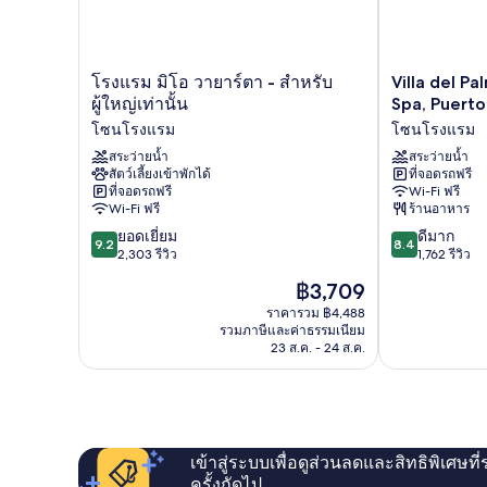
ส่วน
หลาย
เตียง,
ตัว,
สระ
ริม
ว่าย
โรงแรม
Villa
โรงแรม มิโอ วายาร์ตา - สำหรับ
Villa del P
น้ำ
ทะเล
มิโอ
del
ผู้ใหญ่เท่านั้น
Spa, Puerto
ส่วน
วา
Palmar
โซนโรงแรม
โซนโรงแรม
ตัว,
ยาร์
Beach
ริม
ตา
สระว่ายน้ำ
Resort
สระว่ายน้ำ
ทะเล
สัตว์เลี้ยงเข้าพักได้
ที่จอดรถฟรี
-
and
ที่จอดรถฟรี
Wi-Fi ฟรี
สำหรับ
Spa,
Wi-Fi ฟรี
ร้านอาหาร
ผู้ใหญ่
Puerto
9.2
8.4
เท่านั้น
ยอดเยี่ยม
Vallarta
ดีมาก
9.2
8.4
จาก
จาก
โซน
2,303 รีวิว
โซน
1,762 รีวิว
10,
10,
โรงแรม
โรงแรม
ราคา
฿3,709
ยอด
ดี
ปัจจุบัน
เยี่ยม,
มาก,
ราคารวม ฿4,488
คือ
รวมภาษีและค่าธรรมเนียม
2,303
1,762
฿3,709
23 ส.ค. - 24 ส.ค.
รีวิว
รีวิว
เข้าสู่ระบบเพื่อดูส่วนลดและสิทธิพิเศษที
ครั้งถัดไป