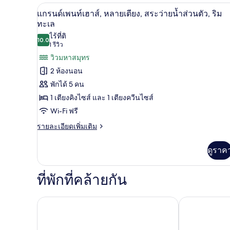
ห้อง
ระเบียง,
แกรนด์เพนท์เฮาส์, หลายเตียง, สร
เปิด
พรีเมียม
11
แกรนด์เพนท์เฮาส์, หลายเตียง, สระว่ายน้ำส่วนตัว, ริม
ริม
สตู
ภาพถ่าย
ทะเล
ดิ
ทะเล
ไร้ที่ติ
ทั้งหมด
โอ
10.0
10.0 จาก 10
(1
1 รีวิว
สวี
ของ
รีวิว)
ท,
วิวมหาสมุทร
หลาย
แก
2 ห้องนอน
เตียง,
รนด์
พักได้ 5 คน
ระเบียง,
ริม
เพ
1 เตียงคิงไซส์ และ 1 เตียงควีนไซส์
ทะเล
Wi-Fi ฟรี
นท์
ราย
รายละเอียดเพิ่มเติม
เฮา
ละเอียด
ส์,
เพิ่ม
ดูราค
เติม
หลาย
เกี่ยว
เตียง,
กับ
ที่พักที่คล้ายกัน
แก
สระ
รนด์
เพ
Villa del Palm
ว่าย
โรงแรม มิโอ วายาร์ตา - สำหรับผู้ใหญ่เท่านั้น
นท์
น้ำ
เฮา
ส์,