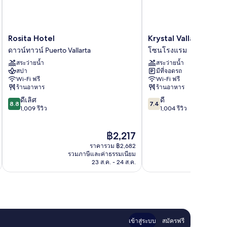
Rosita
Krystal
Rosita Hotel
Krystal Vallarta
Hotel
Vallarta
ดาวน์ทาวน์ Puerto Vallarta
โซนโรงแรม
ดาวน์
โซน
สระว่ายน้ำ
สระว่ายน้ำ
ทาวน์
โรงแรม
สปา
มีที่จอดรถ
Puerto
Wi-Fi ฟรี
Wi-Fi ฟรี
Vallarta
ร้านอาหาร
ร้านอาหาร
8.8
7.4
ดีเลิศ
ดี
8.8
7.4
จาก
จาก
1,009 รีวิว
1,004 รีวิว
10,
10,
ดี
ดี,
ราคา
฿2,217
เลิศ,
1,004
ปัจจุบัน
1,009
รีวิว
ราคารวม ฿2,682
คือ
รีวิว
รวมภาษีและค่าธรรมเนียม
รวมภาษ
฿2,217
23 ส.ค. - 24 ส.ค.
เข้าสู่ระบบ
สมัครฟรี