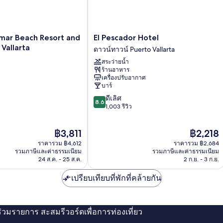
El
almar Beach Resort and
El Pescador Hotel
Pescador
 Vallarta
ดาวน์ทาวน์ Puerto Vallarta
Hotel
สระว่ายน้ำ
ดาวน์
ร้านอาหาร
ทาวน์
เครื่องปรับอากาศ
Puerto
บาร์
Vallarta
8.6
ดีเลิศ
8.6
จาก
1,003 รีวิว
10,
ดี
ราคา
ราคา
฿3,811
฿2,218
เลิศ,
ปัจจุบัน
ปัจจุบัน
1,003
ราคารวม ฿4,612
ราคารวม ฿2,684
คือ
คือ
รีวิว
รวมภาษีและค่าธรรมเนียม
รวมภาษีและค่าธรรมเนียม
฿3,811
฿2,218
24 ส.ค. - 25 ส.ค.
2 ก.ย. - 3 ก.ย.
เปรียบเทียบที่พักที่คล้ายกัน
่ร่วมรายการ สะสมรีวอร์ดเพื่อการท่องเที่ยว