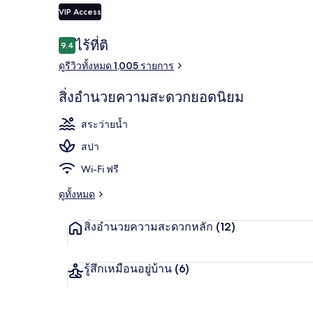
VIP Access
คอน
รีวิว
ไร้ที่ติ
9.4
9.4 จาก 10
สระว่ายน้ำกลา
ดูรีวิวทั้งหมด 1,005 รายการ
สิ่งอำนวยความสะดวกยอดนิยม
สระว่ายน้ำ
สปา
Wi-Fi ฟรี
ดูทั้งหมด
สิ่งอำนวยความสะดวกหลัก
(12)
รู้สึกเหมือนอยู่บ้าน
(6)