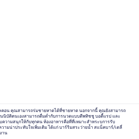
วิดีโอจากที่พั
มาเลคอน คุณสามารถร่มชายหาดได้ที่ชายหาด นอกจากนี้ คุณยังสามารถ
ยากปรนนิบัติตนเองสามารถดื่มด่ำกับการนวดแบบดีพทิชชู บอดี้แรป และ
มอบความสนุกให้กับทุกคน ห้องอาหารคือที่ที่เหมาะสำหระบการรับ
วามน่าประทับใจเพิ่มเติม ได้แก่ บาร์ริมสระว่ายน้ำ สแน็คบาร์/เดลี่
สระว่ายน้ำกลา
กงาน