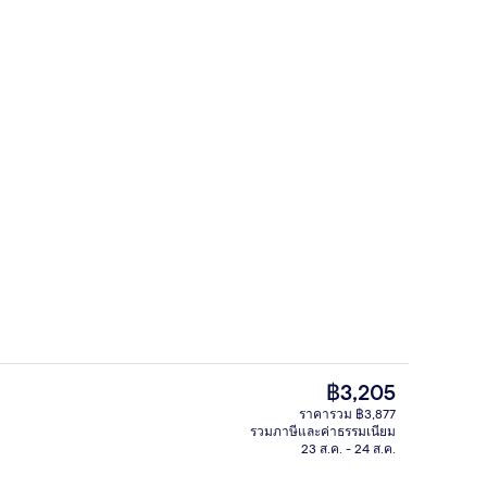
เอ็กซ์คลูซีฟเพนท์เฮาส์, หลายเตียง, สระว่
ก
ราคา
฿3,205
ปัจจุบัน
ราคารวม ฿3,877
฿3,205
รวมภาษีและค่าธรรมเนียม
งแจ้ง เปิด 9:00 น. ถึง 21:00 น., ร่มริมสระว่ายน้ำ
ห้องพรีเมียมสตูดิโอสวีท, หลายเตียง, ระเ
23 ส.ค. - 24 ส.ค.