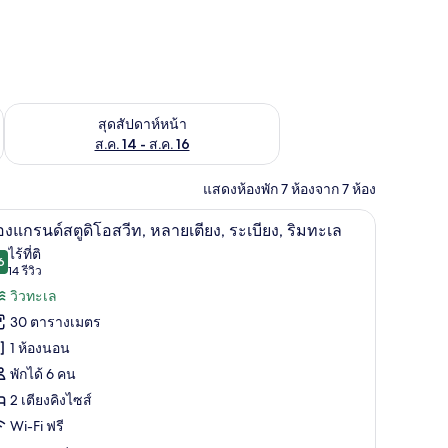
้ ส.ค. 7 - ส.ค. 9
ตรวจสอบจำนวนห้องพักว่างในสุดสัปดาห์หน้า ส.ค. 14 - ส.ค. 16
สุดสัปดาห์หน้า
ส.ค. 14 - ส.ค. 16
แสดงห้องพัก 7 ห้องจาก 7 ห้อง
ี่นอนฝ้ายอียิปต์, เครื่องนอนระดับพรีเมียม, ผ้านวมขนเป็ด
ห้องแกรนด์สตูดิโอสวีท, หลายเตียง, ระเบียง, ริม
ิด
6
องแกรนด์สตูดิโอสวีท, หลายเตียง, ระเบียง, ริมทะเล
าพถ่าย
ไร้ที่ติ
6
9.6 จาก 10
(14
14 รีวิว
้งหมด
รีวิว)
วิวทะเล
อง
30 ตารางเมตร
อง
1 ห้องนอน
ก
พักได้ 6 คน
นด์
2 เตียงคิงไซส์
ู
Wi-Fi ฟรี