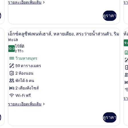
ดิ
ดิ
ราย
รา
รายละเอียดเพิ่มเติม
รา
ละเอียด
ละ
โอ
โ
เพิ่ม
เพิ
า
ดูราคา
เติม
เต
สวีท,
สว
เกี่ยว
เกี
วิว
ห
กับ
กับ
ียง, ระเบียง, ริมทะเล | ผ้าปูที่นอนฝ้ายอียิปต์, เครื่องนอนระดับพรีเมียม, ผ้านวม
เอ็กซ์คลูซีฟเพนท์เฮาส์, หลายเตียง, สระว
เปิด
เป
11
ห้อง
ห้
เอ็กซ์คลูซีฟเพนท์เฮาส์, หลายเตียง, สระว่ายน้ำส่วนตัว, ริม
ห้
ทะเล
เต
แก
แก
ภาพถ่าย
ภ
ทะเล
ระ
รนด์
รน
9.
ไร้ที่ติ
ทั้งหมด
ทั
สตู
สต
10.0
10.0 จาก 10
ริ
(2
2 รีวิว
ดิ
ดิ
ของ
ข
รีวิว)
วิวมหาสมุทร
โอ
โอ
ท
สวี
สวี
เอ็กซ์
ห้
59 ตารางเมตร
ท,
ท,
คลู
สต
2 ห้องนอน
วิว
หล
ทะเล
เตี
ซีฟ
พักได้ 6 คน
ดิ
ระ
2 เตียงคิงไซส์
เพ
โ
ริม
ทะ
Wi-Fi ฟรี
นท์
สว
รา
รา
ละ
ราย
รายละเอียดเพิ่มเติม
เฮา
วิ
เพิ
ละเอียด
เต
ส์,
เม
เพิ่ม
า
ดูราคา
เกี
เติม
หลาย
กับ
เกี่ยว