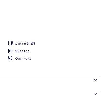
งแจ้ง เปิด 9:00 น. ถึง 21:00 น., ร่มริมสระว่ายน้ำ
อาหารเช้าฟรี
มีที่จอดรถ
ร้านอาหาร