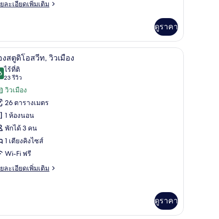
ย
ยละเอียดเพิ่มเติม
เอียด
อ
่ม
ดูราคา
ิม
ีท,
่ยว
ลาย
ขนเป็ด
่ายน้ำส่วนตัว, ริมทะเล | ผ้าปูที่นอนฝ้ายอียิปต์, เครื่องนอนระดับพรีเมียม, ผ้านวม
ห้องสตูดิโอสวีท, วิวเมือง | ผ้าปูที่นอนฝ้ายอียิป
ิด
6
อง
องสตูดิโอสวีท, วิวเมือง
ียง,
าพถ่าย
ไร้ที่ติ
เบียง,
ด์
6
9.6 จาก 10
(23
23 รีวิว
้งหมด
ู
ม
รีวิว)
วิวเมือง
อง
ะเล
26 ตารางเมตร
อง
1 ห้องนอน
ู
าย
พักได้ 3 คน
ยง,
1 เตียงคิงไซส์
เบียง,
อ
Wi-Fi ฟรี
เล
ีท,
ย
ยละเอียดเพิ่มเติม
เอียด
ว
่ม
ิม
ือง
ดูราคา
่ยว