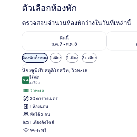
ตัวเลือกห้องพัก
ตรวจสอบจำนวนห้องพักว่างในวันที่เหล่านี้
ตรวจสอบจำนวนห้องพักว่างในคืนนี้ ส.ค. 7 - ส.ค. 8
ตรวจสอบจำนวนห้
คืนนี้
ส.ค. 7 - ส.ค. 8
ตัว
ห้องพักทั้งหมด
1 เตียง
2 เตียง
3+ เตียง
กรอง
ผ้าปูที่นอนฝ้ายอียิปต์, เครื่อง
เปิด
7
ห้องซูพีเรียสตูดิโอสวีท, วิวทะเล
ที่
ภาพถ่าย
ไร้ที่ติ
มี
9.4
9.4 จาก 10
(41
41 รีวิว
ทั้งหมด
ให้
รีวิว)
วิวทะเล
ของ
สำหรับ
30 ตารางเมตร
ห้อง
ห้อง
1 ห้องนอน
พัก
ซู
พักได้ 3 คน
พี
1 เตียงคิงไซส์
เรีย
Wi-Fi ฟรี