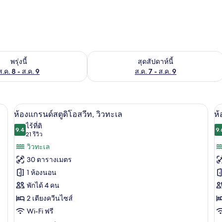
องพักว่างในพรุ่งนี้ ส.ค. 8 - ส.ค. 9
ตรวจสอบจำนวนห้องพักว่างในสุดสัปดาห์นี
พรุ่งนี้
สุดสัปดาห์นี้
ส.ค. 8 - ส.ค. 9
ส.ค. 7 - ส.ค. 9
นอนระดับพรีเมียม, ผ้านวมขนเป็ด
ห้องแกรนด์สตูดิโอสวีท, วิวทะเล | ผ้าปูท
เปิด
เป
7
ห้องแกรนด์สตูดิโอสวีท, วิวทะเล
ห้
ภาพถ่าย
ภ
ไร้ที่ติ
9.4
9.
9.4 จาก 10
(21
21 รีวิว
ทั้งหมด
ทั
รีวิว)
วิวทะเล
ของ
ข
30 ตารางเมตร
ห้อง
ห้
1 ห้องนอน
แก
แ
พักได้ 4 คน
รนด์
ร
2 เตียงควีนไซส์
สตู
สต
Wi-Fi ฟรี