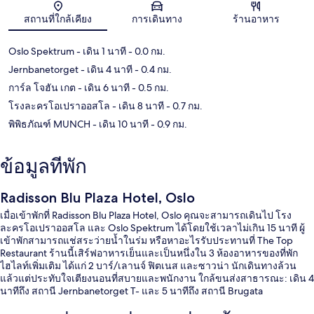
แผนที่
สถานที่ใกล้เคียง
การเดินทาง
ร้านอาหาร
Oslo Spektrum
- เดิน 1 นาที
- 0.0 กม.
Jernbanetorget
- เดิน 4 นาที
- 0.4 กม.
การ์ล โจฮัน เกต
- เดิน 6 นาที
- 0.5 กม.
โรงละครโอเปราออสโล
- เดิน 8 นาที
- 0.7 กม.
พิพิธภัณฑ์ MUNCH
- เดิน 10 นาที
- 0.9 กม.
ข้อมูลที่พัก
Radisson Blu Plaza Hotel, Oslo
เมื่อเข้าพักที่ Radisson Blu Plaza Hotel, Oslo คุณจะสามารถเดินไป โรง
ละครโอเปราออสโล และ Oslo Spektrum ได้โดยใช้เวลาไม่เกิน 15 นาที ผู้
เข้าพักสามารถแช่สระว่ายน้ำในร่ม หรือหาอะไรรับประทานที่ The Top
Restaurant ร้านนี้เสิร์ฟอาหารเย็นและเป็นหนึ่งใน 3 ห้องอาหารของที่พัก
ไฮไลท์เพิ่มเติม ได้แก่ 2 บาร์/เลานจ์ ฟิตเนส และซาวน่า นักเดินทางล้วน
แล้วแต่ประทับใจเตียงนอนที่สบายและพนักงาน ใกล้ขนส่งสาธารณะ: เดิน 4
นาทีถึง สถานี Jernbanetorget T- และ 5 นาทีถึง สถานี Brugata