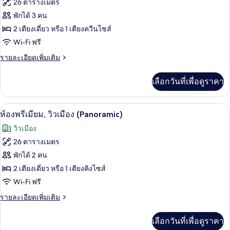
26 ตารางเมตร
ทั้งหมด
พักได้ 3 คน
ของ
2 เตียงเดี่ยว หรือ 1 เตียงควีนไซส์
ห้อง
Wi-Fi ฟรี
แฟ
ราย
รายละเอียดเพิ่มเติม
ละเอียด
มิ
เพิ่ม
เลือกวันที่เพื่อดูราคา
เติม
ลี่
เกี่ยว
กับ
เครื่องนอนป้องกันสารก่อภูมิแพ้, มินิบาร์,
เปิด
7
ห้อง
ห้องพรีเมียม, วิวเมือง (Panoramic)
แฟ
ภาพถ่าย
วิวเมือง
มิ
ทั้งหมด
ลี่
26 ตารางเมตร
ของ
พักได้ 2 คน
ห้อง
2 เตียงเดี่ยว หรือ 1 เตียงคิงไซส์
Wi-Fi ฟรี
พรีเมียม,
ราย
รายละเอียดเพิ่มเติม
วิว
ละเอียด
เมือง
เพิ่ม
เลือกวันที่เพื่อดูราคา
เติม
(Panoramic)