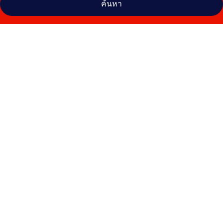
ค้นหา
คลัง
ภาพ
Radisson
Blu
Plaza