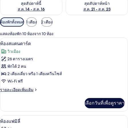
ตรวจสอบจำนวนห้องพักว่างในสุดสัปดาห์นี้ ส.ค. 14 - ส.ค. 16
ตรวจสอบจำนวนห้องพักว่างในสุดส
สุดสัปดาห์นี้
สุดสัปดาห์หน้า
ส.ค. 14 - ส.ค. 16
ส.ค. 21 - ส.ค. 23
ตัว
ห้องพักทั้งหมด
1 เตียง
2 เตียง
กรอง
แสดงห้องพัก 10 ห้องจาก 10 ห้อง
ที่
ห้องสแตนดาร์ด | เครื่องนอนป้องกันสารก่อ
เปิด
มี
3
ห้องสแตนดาร์ด
ให้
ภาพถ่าย
วิวเมือง
สำหรับ
ทั้งหมด
26 ตารางเมตร
ห้อง
ของ
พักได้ 2 คน
พัก
ห้อง
2 เตียงเดี่ยว หรือ 1 เตียงควีนไซส์
Wi-Fi ฟรี
สแตนดาร์ด
ราย
รายละเอียดเพิ่มเติม
ละเอียด
เพิ่ม
เลือกวันที่เพื่อดูราคา
เติม
เกี่ยว
กับ
เครื่องนอนป้องกันสารก่อภูมิแพ้, มินิบาร์,
เปิด
5
ห้อง
ห้องแฟมิลี่
สแตนดาร์ด
ภาพถ่าย