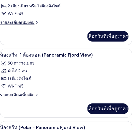
View)
ห้อง
2 เตียงเดี่ยว หรือ 1 เตียงคิงไซส์
Wi-Fi ฟรี
สวีท,
1
ราย
รายละเอียดเพิ่มเติม
ละเอียด
ห้อง
เพิ่ม
เลือกวันที่เพื่อดูราคา
เติม
นอน
เกี่ยว
กับ
สิ่งอำนวยความสะดวกในห้องพัก
เปิด
13
ห้อง
ห้องสวีท, 1 ห้องนอน (Panoramic Fjord View)
สวี
ภาพถ่าย
50 ตารางเมตร
ท,
ทั้งหมด
1
พักได้ 2 คน
ห้อง
ของ
1 เตียงคิงไซส์
นอน
ห้อง
Wi-Fi ฟรี
สวีท,
ราย
รายละเอียดเพิ่มเติม
ละเอียด
1
เพิ่ม
เลือกวันที่เพื่อดูราคา
ห้อง
เติม
เกี่ยว
นอน
กับ
ห้องสวีท (Polar - Panoramic Fjord View) 
เปิด
(Panoramic
11
ห้อง
ห้องสวีท (Polar - Panoramic Fjord View)
สวี