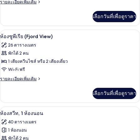
ราย
รายละเอียดเพิ่มเติม
พี
ละเอียด
เรีย,
เพิ่ม
เลือกวันที่เพื่อดูราคา
เติม
วิว
เกี่ยว
เมือง
กับ
เครื่องนอนป้องกันสารก่อภูมิแพ้, มินิบาร์,
เปิด
9
ห้อง
ห้องซูพีเรีย (Fjord View)
ซู
ภาพถ่าย
26 ตารางเมตร
พี
ทั้งหมด
เรีย,
พักได้ 2 คน
วิว
ของ
1 เตียงควีนไซส์ หรือ 2 เตียงเดี่ยว
เมือง
ห้อง
Wi-Fi ฟรี
ซู
ราย
รายละเอียดเพิ่มเติม
ละเอียด
พี
เพิ่ม
เลือกวันที่เพื่อดูราคา
เติม
เรีย
เกี่ยว
(Fjord
กับ
สิ่งอำนวยความสะดวกในห้องพัก
เปิด
View)
5
ห้อง
ห้องสวีท, 1 ห้องนอน
ซู
ภาพถ่าย
40 ตารางเมตร
พี
ทั้งหมด
เรีย
1 ห้องนอน
(Fjord
ของ
พักได้ 2 คน