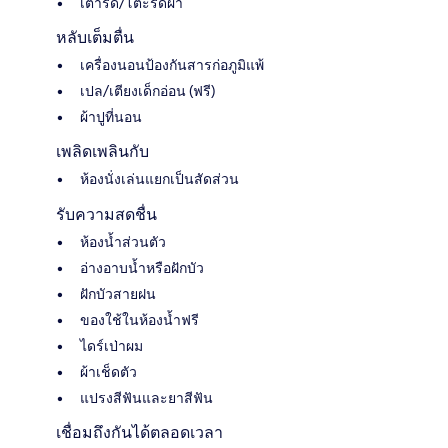
เตารีด/โต๊ะรีดผ้า
หลับเต็มตื่น
เครื่องนอนป้องกันสารก่อภูมิแพ้
เปล/เตียงเด็กอ่อน (ฟรี)
ผ้าปูที่นอน
เพลิดเพลินกับ
ห้องนั่งเล่นแยกเป็นสัดส่วน
รับความสดชื่น
ห้องน้ำส่วนตัว
อ่างอาบน้ำหรือฝักบัว
ฝักบัวสายฝน
ของใช้ในห้องน้ำฟรี
ไดร์เป่าผม
ผ้าเช็ดตัว
แปรงสีฟันและยาสีฟัน
เชื่อมถึงกันได้ตลอดเวลา