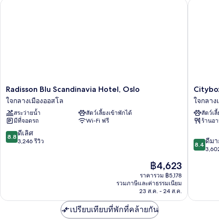
Radisson Blu Scandinavia Hotel, Oslo
Citybox 
View)
ท
(Reder
-
Panoramic
Fjord
View)
Radisson
Citybox
Radisson Blu Scandinavia Hotel, Oslo
Citybo
Blu
Oslo
ใจกลางเมืองออสโล
ใจกลางเ
Scandinavia
ใจกลาง
สระว่ายน้ำ
สัตว์เลี้ยงเข้าพักได้
สัตว์เลี
Hotel,
เมือง
มีที่จอดรถ
Wi-Fi ฟรี
ร้านอ
Oslo
ออสโล
ใจกลาง
8.8
ดีเลิศ
8.8
8.4
เมือง
ดีมา
จาก
3,246 รีวิว
8.4
จาก
ออสโล
3,602
10,
10,
ดี
ราคา
฿4,623
ดี
เลิศ,
ปัจจุบัน
มาก,
ราคารวม ฿5,178
3,246
คือ
รวมภาษีและค่าธรรมเนียม
3,602
รีวิว
฿4,623
23 ส.ค. - 24 ส.ค.
รีวิว
เปรียบเทียบที่พักที่คล้ายกัน