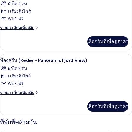
Fjord
ภาพถ่าย
พักได้ 2 คน
ท,
View)
ทั้งหมด
1
1 เตียงคิงไซส์
ห้อง
ของ
Wi-Fi ฟรี
นอน
(Panoramic
ห้อง
ราย
รายละเอียดเพิ่มเติม
Fjord
ละเอียด
สวีท
View)
เพิ่ม
เลือกวันที่เพื่อดูราคา
(Polar
เติม
เกี่ยว
-
กับ
Panoramic
ห้องสวีท (Reder - Panoramic Fjord View) 
เปิด
4
ห้อง
ห้องสวีท (Reder - Panoramic Fjord View)
Fjord
สวี
ภาพถ่าย
พักได้ 2 คน
View)
ท
ทั้งหมด
(Polar
1 เตียงคิงไซส์
-
ของ
Wi-Fi ฟรี
Panoramic
Fjord
ห้อง
ราย
รายละเอียดเพิ่มเติม
View)
ละเอียด
สวีท
เพิ่ม
เลือกวันที่เพื่อดูราคา
(Reder
เติม
เกี่ยว
-
กับ
ที่พักที่คล้ายกัน
Panoramic
ห้อง
Fjord
สวี