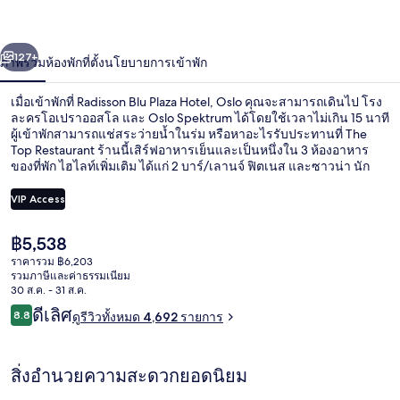
Hotel,
Oslo
่อน
ถัดไป
น้า
127+
ภาพรวม
ห้องพัก
ที่ตั้ง
นโยบายการเข้าพัก
เมื่อเข้าพักที่ Radisson Blu Plaza Hotel, Oslo คุณจะสามารถเดินไป โรง
ละครโอเปราออสโล และ Oslo Spektrum ได้โดยใช้เวลาไม่เกิน 15 นาที
ผู้เข้าพักสามารถแช่สระว่ายน้ำในร่ม หรือหาอะไรรับประทานที่ The
Top Restaurant ร้านนี้เสิร์ฟอาหารเย็นและเป็นหนึ่งใน 3 ห้องอาหาร
ของที่พัก ไฮไลท์เพิ่มเติม ได้แก่ 2 บาร์/เลานจ์ ฟิตเนส และซาวน่า นัก
เดินทางล้วนแล้วแต่ประทับใจเตียงนอนที่สบายและพนักงาน ใกล้ขนส่ง
สาธารณะ: เดิน 4 นาทีถึง สถานี Jernbanetorget T- และ 5 นาทีถึง
VIP Access
สถานี Brugata
ราคา
฿5,538
สปา
ปัจจุบัน
ราคารวม ฿6,203
฿5,538
รวมภาษีและค่าธรรมเนียม
30 ส.ค. - 31 ส.ค.
รีวิว
ดีเลิศ
8.8
ดูรีวิวทั้งหมด 4,692 รายการ
8.8 จาก 10
สิ่งอำนวยความสะดวกยอดนิยม