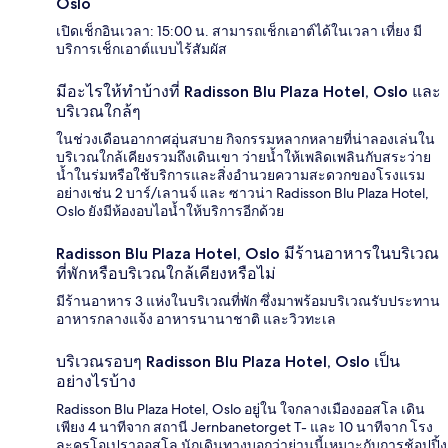
Oslo
เปิดเช็กอินเวลา: 15:00 น. สามารถเช็กเอาต์ได้ในเวลา เที่ยง มี
บริการเช็กเอาต์แบบไร้สัมผัส
มีอะไรให้ทำบ้างที่ Radisson Blu Plaza Hotel, Oslo และ
บริเวณใกล้ๆ
ในช่วงเดือนอากาศอุ่นสบาย กิจกรรมหลากหลายที่น่าลองเล่นใน
บริเวณใกล้เคียงรวมถึงเดินเขา ว่ายน้ำให้เพลิดเพลินกับสระว่าย
น้ำในร่มหรือใช้บริการและสิ่งอำนวยความสะดวกของโรงแรม
อย่างเช่น 2 บาร์/เลานจ์ และ ซาวน่า Radisson Blu Plaza Hotel,
Oslo ยังมีห้องอบไอน้ำให้บริการอีกด้วย
Radisson Blu Plaza Hotel, Oslo มีร้านอาหารในบริเวณ
ที่พักหรือบริเวณใกล้เคียงหรือไม่
มีร้านอาหาร 3 แห่งในบริเวณที่พัก ซึ่งมาพร้อมบริเวณรับประทาน
อาหารกลางแจ้ง อาหารนานาชาติ และวิวทะเล
บริเวณรอบๆ Radisson Blu Plaza Hotel, Oslo เป็น
อย่างไรบ้าง
Radisson Blu Plaza Hotel, Oslo อยู่ใน ใจกลางเมืองออสโล เดิน
เพียง 4 นาทีจาก สถานี Jernbanetorget T- และ 10 นาทีจาก โรง
ละครโอเปราออสโล นักเดินทางบอกว่าย่านนี้เหมาะกับการช้อปปิ้ง