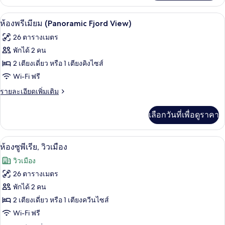
เกี่ยว
กับ
เครื่องนอนป้องกันสารก่อภูมิแพ้, มินิบาร์,
เปิด
6
ห้อง
ห้องพรีเมียม (Panoramic Fjord View)
พรีเมียม,
ภาพถ่าย
26 ตารางเมตร
วิว
ทั้งหมด
เมือง
พักได้ 2 คน
(Panoramic)
ของ
2 เตียงเดี่ยว หรือ 1 เตียงคิงไซส์
ห้อง
Wi-Fi ฟรี
พรีเมียม
ราย
รายละเอียดเพิ่มเติม
ละเอียด
(Panoramic
เพิ่ม
เลือกวันที่เพื่อดูราคา
Fjord
เติม
View)
เกี่ยว
กับ
เครื่องนอนป้องกันสารก่อภูมิแพ้, มินิบาร์,
เปิด
9
ห้อง
ห้องซูพีเรีย, วิวเมือง
พรีเมียม
ภาพถ่าย
วิวเมือง
(Panoramic
ทั้งหมด
Fjord
26 ตารางเมตร
View)
ของ
พักได้ 2 คน
ห้อง
2 เตียงเดี่ยว หรือ 1 เตียงควีนไซส์
Wi-Fi ฟรี
ซู