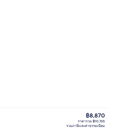
เครื่องนอนระดับพรีเมียม, มินิบาร์, ตู้น
อเตอร์ - ผู้ส่งคือ Britton Hart
ราคา
฿8,870
ปัจจุบัน
ราคารวม ฿10,765
฿8,870
รวมภาษีและค่าธรรมเนียม