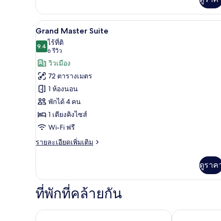
กับ
Elegance
Room
เครื่องนอนระดับพรีเมียม, มินิบาร
เปิด
10
Grand Master Suite
ภาพถ่าย
ไร้ที่ติ
9.4
9.4 จาก 10
(6
6 รีวิว
ทั้งหมด
รีวิว)
วิวเมือง
ของ
72 ตารางเมตร
Grand
1 ห้องนอน
Master
พักได้ 4 คน
Suite
1 เตียงคิงไซส์
Wi-Fi ฟรี
ราย
รายละเอียดเพิ่มเติม
ละเอียด
เพิ่ม
ดูราค
เติม
เกี่ยว
กับ
ที่พักที่คล้ายกัน
Grand
Master
Suite
Rialto
H10 Madison