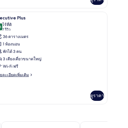
ิม
่ยว
 มินิบาร์, ตู้นิรภัยในห้องพัก, โต๊ะทำงาน
เครื่องนอนระดับพรีเมียม, มินิบาร์, ตู้นิรภัยในห
ิด
4
อง
ecutive Plus
ีเมียม
าพถ่าย
ไร้ที่ติ
6
9.6 จาก 10
(7
7 รีวิว
้งหมด
รีวิว)
36 ตารางเมตร
อง
1 ห้องนอน
xecutive
พักได้ 3 คน
lus
3 เตียงเดี่ยวขนาดใหญ่
Wi-Fi ฟรี
ย
ยละเอียดเพิ่มเติม
เอียด
่ม
ิม
่ยว
ดูราคา
ecutive
us
Catalonia Portal de l'Angel
Gran Hotel Barcino