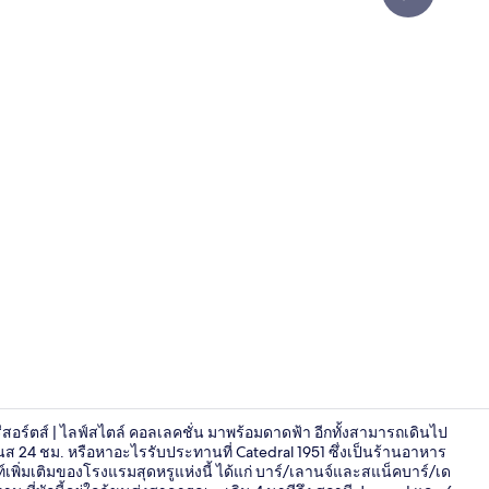
วิดีโอจากครีเ
สอร์ตส์ | ไลฟ์สไตล์ คอลเลคชั่น มาพร้อมดาดฟ้า อีกทั้งสามารถเดินไป
เนส 24 ชม. หรือหาอะไรรับประทานที่ Catedral 1951 ซึ่งเป็นร้านอาหาร
พิ่มเติมของโรงแรมสุดหรูแห่งนี้ ได้แก่ บาร์/เลานจ์และสแน็คบาร์/เด