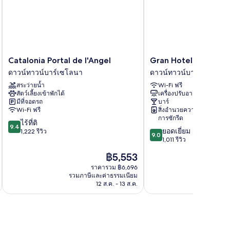
Catalonia
Gran
Catalonia Portal de l'Angel
Gran Hotel Barcino
Portal
Hotel
ดาวน์ทาวน์บาร์เซโลนา
ดาวน์ทาวน์บาร์เซโลนา
de
Barcino
สระว่ายน้ำ
Wi-Fi ฟรี
l'Angel
ดาวน์
สัตว์เลี้ยงเข้าพักได้
เครื่องปรับอากาศ
ดาวน์
ทาวน์
มีที่จอดรถ
บาร์
ทาวน์
บาร์
Wi-Fi ฟรี
สิ่งอำนวยความสะดวกใน
บาร์
เซ
การซักรีด
9.4
ไร้ที่ติ
เซ
โลนา
9.4
9.0
ยอดเยี่ยม
จาก
1,222 รีวิว
โลนา
9.0
จาก
1,011 รีวิว
10,
10,
ไร้
ราคา
฿5,553
ยอด
ที่
ปัจจุบัน
เยี่ยม,
ราคารวม ฿6,696
ติ,
คือ
รวมภาษีและค่าธรรมเนียม
รวมภาษ
1,011
1,222
฿5,553
12 ส.ค. - 13 ส.ค.
รีวิว
รีวิว