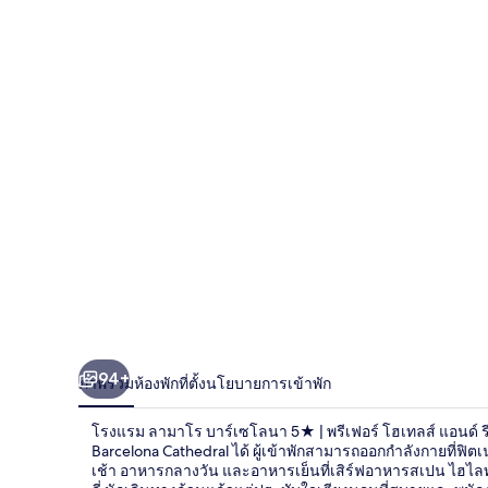
ลา
มาโร
บาร์
เซ
โลนา
5★
|
พรี
เฟอร์
โฮ
94+
ภาพรวม
ห้องพัก
ที่ตั้ง
นโยบายการเข้าพัก
เท
โรงแรม ลามาโร บาร์เซโลนา 5★ | พรีเฟอร์ โฮเทลส์ แอนด์ รี
Barcelona Cathedral ได้ ผู้เข้าพักสามารถออกกำลังกายที่ฟิต
ลส์
เช้า อาหารกลางวัน และอาหารเย็นที่เสิร์ฟอาหารสเปน ไฮไลท์เ