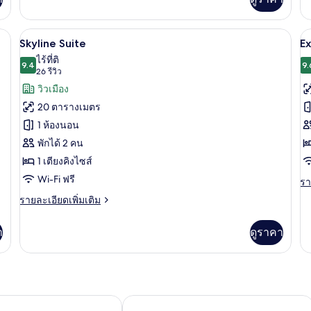
เต
กับ
เกี
ห้อง
กับ
์, ตู้นิรภัยในห้องพัก, โต๊ะทำงาน
เอ็ก
Skyline Suite | เครื่องนอนระดับพรีเมียม,
เปิด
เป
4
ห้
Skyline Suite
Ex
เซก
พร
ภาพถ่าย
ภ
ไร้ที่ติ
คิว
9.4
9.
9.4 จาก 10
(26
26 รีวิว
ทีฟ
ทั้งหมด
ทั
รีวิว)
วิวเมือง
ของ
ข
20 ตารางเมตร
Skyline
E
1 ห้องนอน
Suite
P
พักได้ 2 คน
1 เตียงคิงไซส์
Wi-Fi ฟรี
รา
รา
ละ
ราย
รายละเอียดเพิ่มเติม
เพิ
ละเอียด
เต
เพิ่ม
เกี
า
ดูราคา
เติม
กับ
เกี่ยว
Ex
กับ
Pl
Skyline
Suite
Catalonia Catedral Hotel