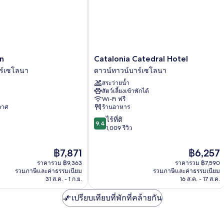
Catalonia
n
Catalonia Catedral Hotel
Catedral
ร์เซโลนา
ดาวน์ทาวน์บาร์เซโลนา
Hotel
สระว่ายน้ำ
ดาวน์
สัตว์เลี้ยงเข้าพักได้
ทาวน์
Wi-Fi ฟรี
บาร์
ากาศ
ร้านอาหาร
เซ
9.4
ไร้ที่ติ
โลนา
9.4
จาก
1,009 รีวิว
10,
ไร้
ราคา
ราคา
฿7,871
฿6,257
ที่
ปัจจุบัน
ปัจจุบัน
ราคารวม ฿9,363
ราคารวม ฿7,590
ติ,
คือ
คือ
รวมภาษีและค่าธรรมเนียม
รวมภาษีและค่าธรรมเนียม
1,009
฿7,871
฿6,257
31 ส.ค. - 1 ก.ย.
16 ส.ค. - 17 ส.ค.
รีวิว
เปรียบเทียบที่พักที่คล้ายกัน