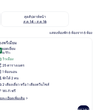
้ ส.ค. 7 - ส.ค. 9
ตรวจสอบจำนวนห้องพักว่างในสุดสัปดาห์หน้า ส.ค. 14 - ส.ค. 16
สุดสัปดาห์หน้า
ส.ค. 14 - ส.ค. 16
แสดงห้องพัก 6 ห้องจาก 6 ห้อง
ียม, มินิบาร์, ตู้นิรภัยในห้องพัก, โต๊ะทำงาน
เครื่องนอนระดับพรีเมียม, มินิบาร์, ตู้นิรภัยในห
ิด
10
องพรีเมียม
าพถ่าย
ยอดเยี่ยม
0
9.0 จาก 10
(16
16 รีวิว
้งหมด
รีวิว)
วิวเมือง
อง
25 ตารางเมตร
อง
1 ห้องนอน
ีเมียม
พักได้ 2 คน
2 เตียงเดี่ยว หรือ 1 เตียงควีนไซส์
Wi-Fi ฟรี
ย
ยละเอียดเพิ่มเติม
เอียด
่ม
ดูราคา