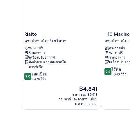
Rialto
H10
Rialto
H10 Madiso
ดาวน์
Madison
ดาวน์ทาวน์บาร์เซโลนา
ดาวน์ทาวน์บา
ทาวน์
ดาวน์
Wi-Fi ฟรี
สระว่ายน้ำ
บาร์
ทาวน์
ร้านอาหาร
Wi-Fi ฟรี
เซ
บาร์
เครื่องปรับอากาศ
ร้านอาหาร
โลนา
เซ
สิ่งอำนวยความสะดวกใน
เครื่องปรับอ
โลนา
การซักรีด
9.6
ไร้ที่ติ
9.6
9.0
ยอดเยี่ยม
จาก
1,043 รีวิว
9.0
จาก
2,474 รีวิว
10,
10,
ไร้
ราคา
฿4,841
ยอด
ที่
ปัจจุบัน
เยี่ยม,
ราคารวม ฿5,913
ติ,
คือ
รวมภาษีและค่าธรรมเนียม
2,474
1,043
฿4,841
11 ส.ค. - 12 ส.ค.
รีวิว
รีวิว