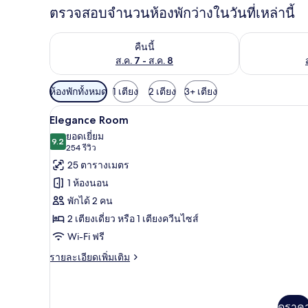
ตรวจสอบจำนวนห้องพักว่างในวันที่เหล่านี้
ตรวจสอบจำนวนห้องพักว่างในคืนนี้ ส.ค. 7 - ส.ค. 8
ตรวจสอบจำนวนห้
คืนนี้
ส.ค. 7 - ส.ค. 8
ตัว
ห้องพักทั้งหมด
1 เตียง
2 เตียง
3+ เตียง
กรอง
เครื่องนอนระดับพรีเมียม, มินิบาร
เปิด
4
Elegance Room
ที่
ภาพถ่าย
ยอดเยี่ยม
มี
9.2
9.2 จาก 10
(254
254 รีวิว
ทั้งหมด
ให้
รีวิว)
25 ตารางเมตร
ของ
สำหรับ
1 ห้องนอน
ห้อง
Elegance
พักได้ 2 คน
Room
พัก
2 เตียงเดี่ยว หรือ 1 เตียงควีนไซส์
Wi-Fi ฟรี
ราย
รายละเอียดเพิ่มเติม
ละเอียด
เพิ่ม
เติม
เกี่ยว
ดูราค