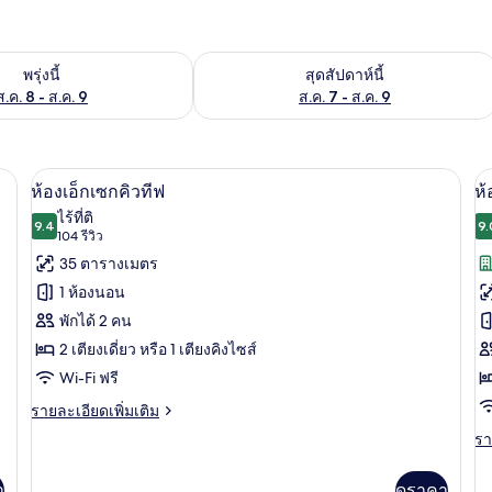
องพักว่างในพรุ่งนี้ ส.ค. 8 - ส.ค. 9
ตรวจสอบจำนวนห้องพักว่างในสุดสัปดาห์นี
พรุ่งนี้
สุดสัปดาห์นี้
ส.ค. 8 - ส.ค. 9
ส.ค. 7 - ส.ค. 9
์, ตู้นิรภัยในห้องพัก, โต๊ะทำงาน
ห้องเอ็กเซกคิวทีฟ | เครื่องนอนระดับพรีเม
เปิด
เป
4
ห้องเอ็กเซกคิวทีฟ
ห้
ภาพถ่าย
ภ
ไร้ที่ติ
9.4
9.
9.4 จาก 10
(104
104 รีวิว
ทั้งหมด
ทั
รีวิว)
35 ตารางเมตร
ของ
ข
1 ห้องนอน
ห้อง
ห้
พักได้ 2 คน
เอ็ก
พร
2 เตียงเดี่ยว หรือ 1 เตียงคิงไซส์
เซก
Wi-Fi ฟรี
คิว
ราย
รายละเอียดเพิ่มเติม
ละเอียด
ทีฟ
รา
รา
เพิ่ม
ละ
เติม
เพิ
เกี่ยว
า
ดูราคา