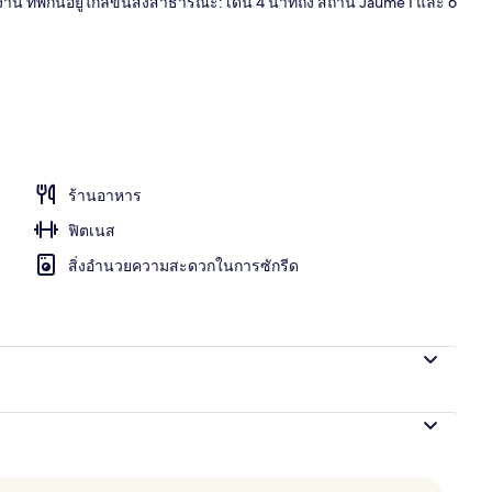
น ที่พักนี้อยู่ใกล้ขนส่งสาธารณะ: เดิน 4 นาทีถึง สถานี Jaume I และ 6
เครื่องนอนระด
ร้านอาหาร
ฟิตเนส
สิ่งอำนวยความสะดวกในการซักรีด