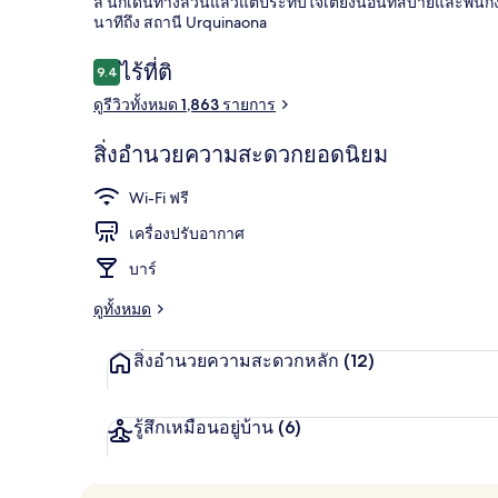
ลี่ นักเดินทางล้วนแล้วแต่ประทับใจเตียงนอนที่สบายและพนักงา
แอนด์
นาทีถึง สถานี Urquinaona
รี
รีวิว
ไร้ที่ติ
9.4
9.4 จาก 10
สอร์ตส์
ดูรีวิวทั้งหมด 1,863 รายการ
วิวจากที่พัก
|
สิ่งอำนวยความสะดวกยอดนิยม
ไลฟ์
Wi-Fi ฟรี
สไตล์
เครื่องปรับอากาศ
คอลเล
บาร์
คชั่น
ดูทั้งหมด
สิ่งอำนวยความสะดวกหลัก
(12)
รู้สึกเหมือนอยู่บ้าน
(6)