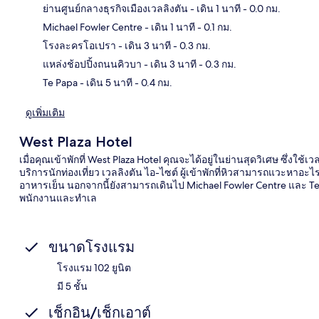
ย่านศูนย์กลางธุรกิจเมืองเวลลิงตัน
- เดิน 1 นาที
- 0.0 กม.
Michael Fowler Centre
- เดิน 1 นาที
- 0.1 กม.
แผนท
โรงละครโอเปรา
- เดิน 3 นาที
- 0.3 กม.
แหล่งช้อปปิ้งถนนคิวบา
- เดิน 3 นาที
- 0.3 กม.
Te Papa
- เดิน 5 นาที
- 0.4 กม.
ดูเพิ่มเติม
West Plaza Hotel
เมื่อคุณเข้าพักที่ West Plaza Hotel คุณจะได้อยู่ในย่านสุดวิเศษ ซึ่งใช้เ
บริการนักท่องเที่ยว เวลลิงตัน ไอ-ไซต์ ผู้เข้าพักที่หิวสามารถแวะหาอะไ
อาหารเย็น นอกจากนี้ยังสามารถเดินไป Michael Fowler Centre และ Te
พนักงานและทำเล
ขนาดโรงแรม
โรงแรม 102 ยูนิต
มี 5 ชั้น
เช็กอิน/เช็กเอาต์