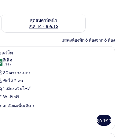
้ ส.ค. 7 - ส.ค. 9
ตรวจสอบจำนวนห้องพักว่างในสุดสัปดาห์หน้า ส.ค. 14 - ส.ค. 16
สุดสัปดาห์หน้า
ส.ค. 14 - ส.ค. 16
แสดงห้องพัก 6 ห้องจาก 6 ห้อง
ดผ้า, Wi-Fi ฟรี
ห้องสวีท | โต๊ะทำงาน, ผ้าม่านกันแสง, เตารีด/โต๊
ิด
5
องสวีท
าพถ่าย
ดีเลิศ
8
8.8 จาก 10
(3
3 รีวิว
้งหมด
รีวิว)
30 ตารางเมตร
อง
พักได้ 2 คน
อง
1 เตียงควีนไซส์
ีท
Wi-Fi ฟรี
ย
ยละเอียดเพิ่มเติม
เอียด
่ม
ดูราคา
ิม
่ยว
ดผ้า, Wi-Fi ฟรี
โต๊ะทำงาน, ผ้าม่านกันแสง, เตารีด/โต๊ะรีดผ้า, Wi