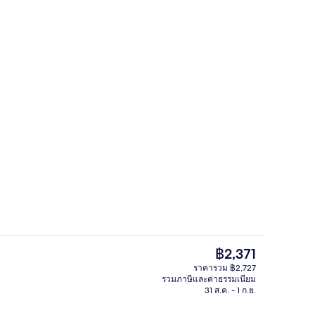
ล็อบบี้เลานจ์
ราคา
฿2,371
ปัจจุบัน
ราคารวม ฿2,727
฿2,371
รวมภาษีและค่าธรรมเนียม
๊ะทำงาน, ผ้าม่านกันแสง, เตารีด/โต๊ะรีดผ้า, Wi-Fi ฟรี
บริเวณนั่งเล่นที่ล็อบบี้
31 ส.ค. - 1 ก.ย.