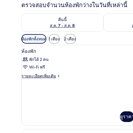
ตรวจสอบจำนวนห้องพักว่างในวันที่เหล่านี้
ตรวจสอบจำนวนห้องพักว่างในคืนนี้ ส.ค. 7 - ส.ค. 8
ตรวจสอบจำนวนห้
คืนนี้
ส.ค. 7 - ส.ค. 8
ตัว
ห้องพักทั้งหมด
1 เตียง
2 เตียง
กรอง
โต๊ะทำงาน, ผ้าม่านกันแสง, เตารี
เปิด
5
ห้องพัก
ที่
ภาพถ่าย
มี
พักได้ 2 คน
ทั้งหมด
ให้
Wi-Fi ฟรี
ของ
สำหรับ
ราย
รายละเอียดเพิ่มเติม
ละเอียด
ห้อง
ห้อง
เพิ่ม
พัก
พัก
เติม
เกี่ยว
กับ
ห้อง
พัก
ดูราค
โต๊ะทำงาน, ผ้าม่านกันแสง, เตารี