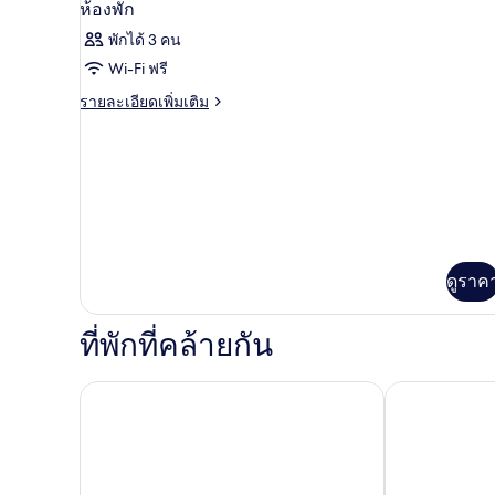
เปิด
4
ห้องพัก
ภาพถ่าย
พักได้ 3 คน
ทั้งหมด
Wi-Fi ฟรี
ของ
ราย
รายละเอียดเพิ่มเติม
ละเอียด
ห้อง
เพิ่ม
พัก
เติม
เกี่ยว
กับ
ห้อง
พัก
ดูราค
ที่พักที่คล้ายกัน
James Cook Hotel Grand Chancellor
Oaks Welling