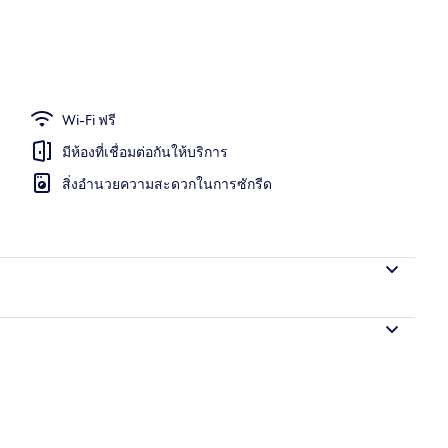
ดับเบิล, เตียงควีนไซส์ 1 เตียง (Bed and Breakfast) | โต๊ะทำงาน, ผ้าม่านกันแสง,
Wi-Fi ฟรี
มีห้องที่เชื่อมต่อกันให้บริการ
สิ่งอำนวยความสะดวกในการซักรีด