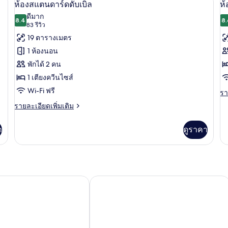
เปิด
เป
5
ห้
ห้องสแตนดาร์ดดับเบิล
ห
สวี
ภาพถ่าย
ภ
ดีมาก
8.4
ท
8.
8.4 จาก 10
(83
83 รีวิว
ทั้งหมด
ทั
รีวิว)
19 ตารางเมตร
ของ
ข
1 ห้องนอน
ห้อง
ห้
พักได้ 2 คน
สแตนดาร์ด
ส
1 เตียงควีนไซส์
ดับเบิล
ท
Wi-Fi ฟรี
รา
รา
ละ
ราย
รายละเอียดเพิ่มเติม
เพิ
ละเอียด
เต
เพิ่ม
เกี
า
ดูราคา
เติม
กับ
เกี่ยว
ห้
กับ
สแ
ห้อง
ทวิ
สแตนดาร์ด
น
ดับเบิล
ton Hotel
Travelodge Hotel Wellington