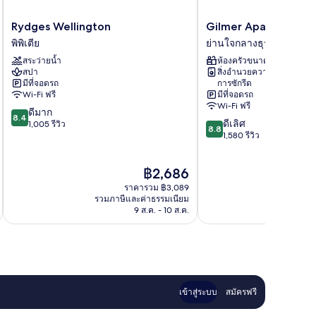
Rydges
Gilmer
Rydges Wellington
Gilmer Apartment H
Wellington
Apartment
พิพิเตีย
ย่านใจกลางธุรกิจเวลลิงต
พิพิ
Hotel
สระว่ายน้ำ
ห้องครัวขนาดเล็ก
เตีย
ย่าน
สปา
สิ่งอำนวยความสะดวกใน
ใจกลาง
มีที่จอดรถ
การซักรีด
ธุรกิจ
Wi-Fi ฟรี
มีที่จอดรถ
เวลลิงตัน
Wi-Fi ฟรี
8.4
ดีมาก
8.4
8.8
ดีเลิศ
จาก
1,005 รีวิว
8.8
จาก
1,580 รีวิว
10,
10,
ดี
ดี
มาก,
ราคา
฿2,686
เลิศ,
1,005
ปัจจุบัน
1,580
รีวิว
ราคารวม ฿3,089
คือ
รีวิว
รวมภาษีและค่าธรรมเนียม
รวมภาษ
฿2,686
9 ส.ค. - 10 ส.ค.
เข้าสู่ระบบ
สมัครฟรี