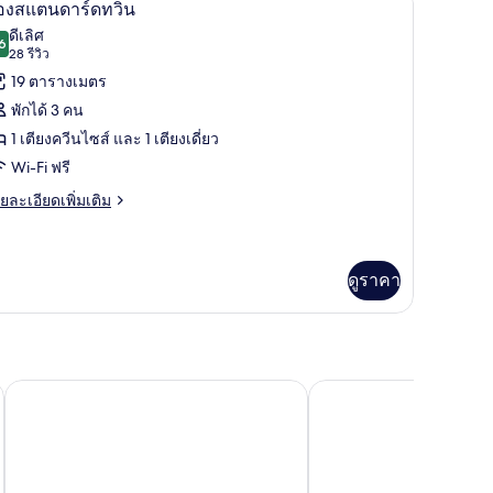
ิด
5
อง
้องสแตนดาร์ดทวิน
าพถ่าย
ดีเลิศ
6
8.6 จาก 10
(28
28 รีวิว
้งหมด
รีวิว)
19 ตารางเมตร
อง
พักได้ 3 คน
อง
1 เตียงควีนไซส์ และ 1 เตียงเดี่ยว
แตนดาร์ด
Wi-Fi ฟรี
วิน
ย
ยละเอียดเพิ่มเติม
เอียด
่ม
ิม
่ยว
ดูราคา
อง
ตนดาร์ด
Rydges Wellington
Gilmer Apartment Hot