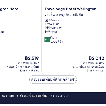
Travelodge
ngton Hotel
Travelodge Hotel Wellington
Hotel
ย่านใจกลางธุรกิจเวลลิงตัน
Wellington
มีที่จอดรถ
ย่าน
Wi-Fi ฟรี
ใจกลาง
ร้านอาหาร
ธุรกิจ
ากาศ
ฟิตเนส
เวลลิงตัน
8.4
ดีมาก
8.4
จาก
1,002 รีวิว
10,
ดี
มาก,
ราคา
ราคา
฿2,519
฿2,042
1,002
ปัจจุบัน
ปัจจุบัน
รีวิว
ราคารวม ฿2,897
ราคารวม ฿2,349
คือ
คือ
รวมภาษีและค่าธรรมเนียม
รวมภาษีและค่าธรรมเนียม
฿2,519
฿2,042
16 ส.ค. - 17 ส.ค.
31 ส.ค. - 1 ก.ย.
เปรียบเทียบที่พักที่คล้ายกัน
่ร่วมรายการ สะสมรีวอร์ดเพื่อการท่องเที่ยว