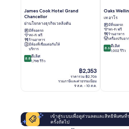
James
Oaks
James Cook Hotel Grand
Oaks Welli
Cook
Wellington
Chancellor
เท อาโร
Hotel
Hotel
ย่านใจกลางธุรกิจเวลลิงตัน
มีที่จอดรถ
Grand
เท
Wi-Fi ฟรี
Chancellor
มีที่จอดรถ
อาโร
ร้านอาหาร
Wi-Fi ฟรี
ย่าน
เครื่องปรับอ
ร้านอาหาร
ใจกลาง
มีห้องที่เชื่อมต่อกันให้
8.6
ดีเลิศ
ธุรกิจ
8.6
บริการ
จาก
1,002 รีวิว
เวลลิงตัน
8.8
10,
ดีเลิศ
8.8
จาก
ดี
1,798 รีวิว
10,
เลิศ,
ราคา
฿2,353
ดี
1,002
ปัจจุบัน
เลิศ,
รีวิว
ราคารวม ฿2,706
คือ
รวมภาษีและค่าธรรมเนียม
1,798
฿2,353
9 ส.ค. - 10 ส.ค.
รีวิว
เข้าสู่ระบบเพื่อดูส่วนลดและสิทธิพิเศษที
ครั้งถัดไป