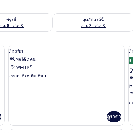
องพักว่างในพรุ่งนี้ ส.ค. 8 - ส.ค. 9
ตรวจสอบจำนวนห้องพักว่างในสุดสัปดาห์นี
พรุ่งนี้
สุดสัปดาห์นี้
ส.ค. 8 - ส.ค. 9
ส.ค. 7 - ส.ค. 9
ด/โต๊ะรีดผ้า, Wi-Fi ฟรี
โต๊ะทำงาน, ผ้าม่านกันแสง, เตารีด/โต๊ะรี
เปิด
เป
5
ห้องพัก
ห้
ภาพถ่าย
ภ
พักได้ 2 คน
8.
ทั้งหมด
ทั
Wi-Fi ฟรี
ของ
ข
ราย
รายละเอียดเพิ่มเติม
ละเอียด
ห้อง
ห้
เพิ่ม
พัก
สว
เติม
เกี่ยว
กับ
รา
รา
ห้อง
ละ
พัก
เพิ
า
ดูราคา
เต
เกี
กับ
ด/โต๊ะรีดผ้า, Wi-Fi ฟรี
โต๊ะทำงาน, ผ้าม่านกันแสง, เตารีด/โต๊ะรี