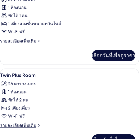
หลาย
สำหรับ
ของ
1 ห้องนอน
สี่
เตียง
Bed
ท่าน,
พักได้ 1 คน
หลาย
in
1 เตียงสองชั้นขนาดทวินไซส์
เตียง
6-
Wi-Fi ฟรี
Bed
ราย
รายละเอียดเพิ่มเติม
Dormitory
ละเอียด
เพิ่ม
เลือกวันที่เพื่อดูราคา
เติม
เกี่ยว
กับ
Twin Plus Room | พื้นที่ทำงานแบบใช้แล็ป
เปิด
4
Bed
Twin Plus Room
in
ภาพถ่าย
26 ตารางเมตร
6-
ทั้งหมด
Bed
1 ห้องนอน
Dormitory
ของ
พักได้ 2 คน
Twin
2 เตียงเดี่ยว
Plus
Wi-Fi ฟรี
Room
ราย
รายละเอียดเพิ่มเติม
ละเอียด
เพิ่ม