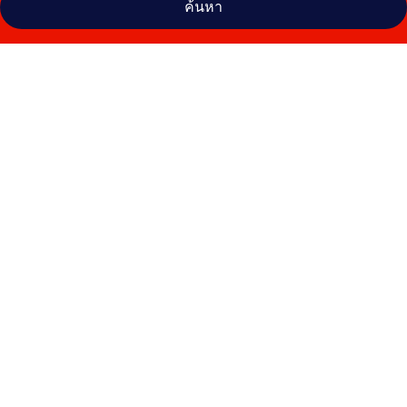
ค้นหา
คลัง
ภาพ
อา
แอนด์
โอ