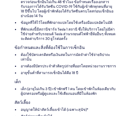
ตรวจก่อนเช็กอินไม่เกิน 48 ชั่วโมง ข้อกำหนดเรื่องเอกสาร
รับรองการได้รับวัคซีน COVID-19 ใช้กับผู้เข้าพักทุกคนที่อายุ
18 ปีขึ้นไป โดยผู้เข้าพักต้องได้รับวัคซีนครบโดสก่อนเช็กอินอ
ย่างน้อย 14 วัน
ข้อมูลที่ให้ไว้โดยที่พักอาจแปลโดยใช้เครื่องมือแปลอัตโนมัติ
ที่พักแห่งนี้มีสถานีชาร์จ Tesla 1 สถานี ซึ่งให้บริการโดยไม่มีค่า
ใช้จ่ายสำหรับรถยนต์ Tesla ส่วนรถยนต์ไฟฟ้ายี่ห้ออื่นๆ ทั้งหมด
จะคิดค่าบริการ 30 ยูโรต่อครั้ง
ข้อกำหนดและสิ่งที่ต้องใช้ในการเช็กอิน
ต้องใช้บัตรเครดิตหรือเงินสดในการมัดจำค่าใช้จ่ายจิปาถะ
เท่านั้น
อาจต้องมีบัตรประจำตัวติดรูปถ่ายที่ออกโดยหน่วยงานราชการ
อายุขั้นต่ำที่สามารถเช็กอินได้คือ 18 ปี
เด็ก
เด็ก (อายุไม่เกิน 3 ปี) เข้าพักฟรี 1 คน โดยเข้าพักในห้องเดียวกับ
ผู้ปกครองหรือผู้ดูแลและใช้เตียงนอนที่มีในห้องพัก
สัตว์เลี้ยง
อนุญาตให้นำสัตว์เลี้ยงเข้าได้ (เฉพาะสุนัข)*