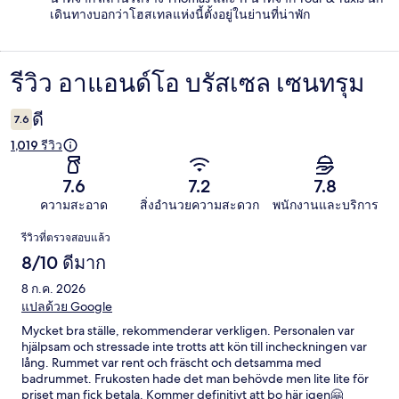
เดินทางบอกว่าโฮสเทลแห่งนี้ตั้งอยู่ในย่านที่น่าพัก
รีวิว อาแอนด์โอ บรัสเซล เซนทรุม
รีวิว
ดี
7.6
1,019 รีวิว
7.6
7.2
7.8
ความสะอาด
สิ่งอำนวยความสะดวก
พนักงานและบริการ
รีวิว
รีวิวที่ตรวจสอบแล้ว
8/10 ดีมาก
8 ก.ค. 2026
แปลด้วย Google
Mycket bra ställe, rekommenderar verkligen. Personalen var
hjälpsam och stressade inte trotts att kön till incheckningen var
lång. Rummet var rent och fräscht och detsamma med
badrummet. Frukosten hade det man behövde men lite lite för
priset man fick betala. Kommer definitivt att bo här igen🤗