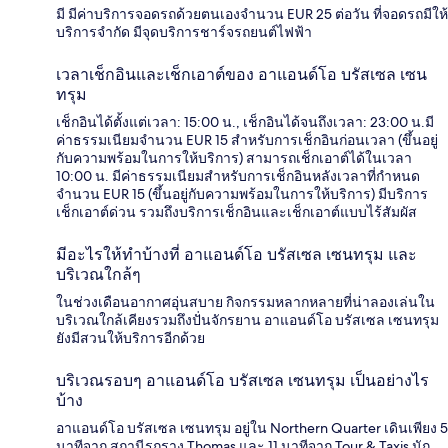
มี มีค่าบริการจอดรถด้วยตนเองจำนวน EUR 25 ต่อวัน ที่จอดรถมีให้
บริการจำกัด มีจุดบริการชาร์จรถยนต์ไฟฟ้า
เวลาเช็กอินและเช็กเอาต์ของ อาแอนด์โอ บรัสเซล เซน
ทรุม
เช็กอินได้ตั้งแต่เวลา: 15:00 น., เช็กอินได้จนถึงเวลา: 23:00 น.มี
ค่าธรรมเนียมจำนวน EUR 15 สำหรับการเช็กอินก่อนเวลา (ขึ้นอยู่
กับความพร้อมในการให้บริการ) สามารถเช็กเอาต์ได้ในเวลา
10:00 น. มีค่าธรรมเนียมสำหรับการเช็กอินหลังเวลาที่กำหนด
จำนวน EUR 15 (ขึ้นอยู่กับความพร้อมในการให้บริการ) มีบริการ
เช็กเอาต์ด่วน รวมถึงบริการเช็กอินและเช็กเอาต์แบบไร้สัมผัส
มีอะไรให้ทำบ้างที่ อาแอนด์โอ บรัสเซล เซนทรุม และ
บริเวณใกล้ๆ
ในช่วงเดือนอากาศอุ่นสบาย กิจกรรมหลากหลายที่น่าลองเล่นใน
บริเวณใกล้เคียงรวมถึงปั่นจักรยาน อาแอนด์โอ บรัสเซล เซนทรุม
ยังมีสวนให้บริการอีกด้วย
บริเวณรอบๆ อาแอนด์โอ บรัสเซล เซนทรุม เป็นอย่างไร
บ้าง
อาแอนด์โอ บรัสเซล เซนทรุม อยู่ใน Northern Quarter เดินเพียง 5
นาทีจาก สถานีรถราง Thomas และ 11 นาทีจาก Tour & Taxis นัก