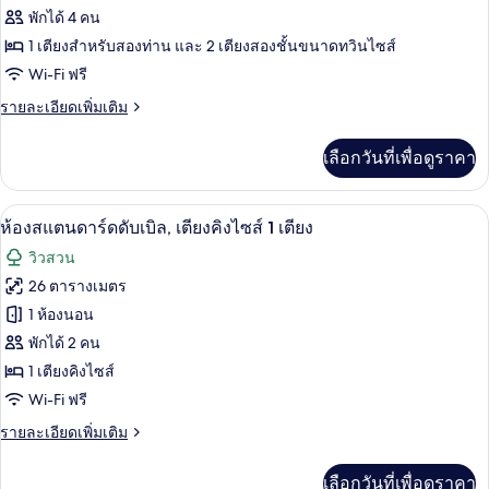
ของ
พักได้ 4 คน
ห้อง
1 เตียงสำหรับสองท่าน และ 2 เตียงสองชั้นขนาดทวินไซส์
Wi-Fi ฟรี
สแตนดาร์ด
ราย
รายละเอียดเพิ่มเติม
สำหรับ
ละเอียด
สี่
เพิ่ม
เลือกวันที่เพื่อดูราคา
เติม
ท่าน,
เกี่ยว
หลาย
กับ
พื้นที่ทำงานแบบใช้แล็ปท็อป, ผ้าม่านกันแส
เปิด
5
ห้อง
ห้องสแตนดาร์ดดับเบิล, เตียงคิงไซส์ 1 เตียง
เตียง
สแตนดาร์ด
ภาพถ่าย
วิวสวน
สำหรับ
ทั้งหมด
สี่
26 ตารางเมตร
ท่าน,
ของ
1 ห้องนอน
หลาย
เตียง
ห้อง
พักได้ 2 คน
1 เตียงคิงไซส์
สแตนดาร์ด
Wi-Fi ฟรี
ดับเบิล,
ราย
รายละเอียดเพิ่มเติม
เตียง
ละเอียด
คิง
เพิ่ม
เลือกวันที่เพื่อดูราคา