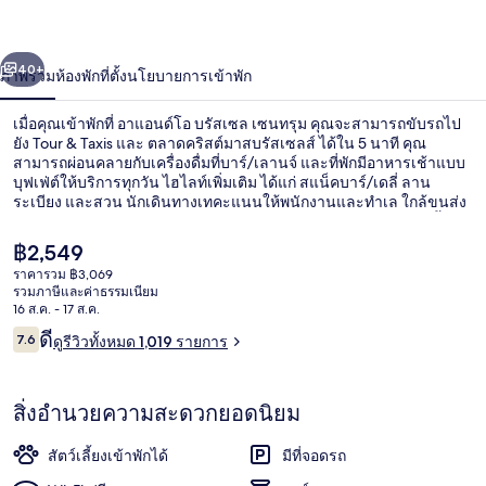
บรัส
่อน
ถัดไป
น้า
40+
ภาพรวม
ห้องพัก
ที่ตั้ง
นโยบายการเข้าพัก
เซล
เซน
เมื่อคุณเข้าพักที่ อาแอนด์โอ บรัสเซล เซนทรุม คุณจะสามารถขับรถไป
ยัง Tour & Taxis และ ตลาดคริสต์มาสบรัสเซลส์ ได้ใน 5 นาที คุณ
ทรุม
สามารถผ่อนคลายกับเครื่องดื่มที่บาร์/เลานจ์ และที่พักมีอาหารเช้าแบบ
บุฟเฟ่ต์ให้บริการทุกวัน ไฮไลท์เพิ่มเติม ได้แก่ สแน็คบาร์/เดลี่ ลาน
ระเบียง และสวน นักเดินทางเทคะแนนให้พนักงานและทำเล ใกล้ขนส่ง
สาธารณะ: เดิน 5 นาทีถึง สถานีรถราง Thomas และ 7 นาทีถึง จุดขึ้นรถ
รางมาสุย
ราคา
฿2,549
ปัจจุบัน
ราคารวม ฿3,069
฿2,549
รวมภาษีและค่าธรรมเนียม
อาหารเช้าแบบบุฟเฟ่ต์ทุกวัน (คิดค่าบริก
16 ส.ค. - 17 ส.ค.
รีวิว
ดี
7.6
ดูรีวิวทั้งหมด 1,019 รายการ
7.6 จาก 10
สิ่งอำนวยความสะดวกยอดนิยม
สัตว์เลี้ยงเข้าพักได้
มีที่จอดรถ