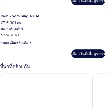
เลือกวันที่เพื่อดูราคา
เติม
เกี่ยว
กับ
พื้นที่ทำงานแบบใช้แล็ปท็อป, ผ้าม่านกันแส
เปิด
7
Twin
Twin Room Single Use
Plus
ภาพถ่าย
พักได้ 1 คน
Room
ทั้งหมด
2 เตียงเดี่ยว
ของ
Wi-Fi ฟรี
Twin
ราย
รายละเอียดเพิ่มเติม
Room
ละเอียด
เพิ่ม
Single
เลือกวันที่เพื่อดูราคา
เติม
Use
เกี่ยว
กับ
ที่พักที่คล้ายกัน
Twin
Room
โฮสเทล แวน โก๊ค
ซิตี้บ็อกซ
Single
Use