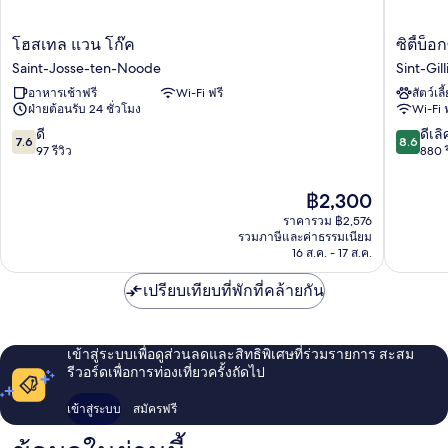
โฮ
ซิ
โฮสเทล แวน โก๊ค
ซิตี้บ็อ
สเทล
ตี้บ็
Saint-Josse-ten-Noode
Sint-Gill
แวน
อกซ์
อาหารเช้าฟรี
Wi-Fi ฟรี
สัตว์เลี
โก๊ค
บรัสเซลส
ฝ่ายต้อนรับ 24 ชั่วโมง
Wi-Fi 
Saint-
เซ็นเตอร
Josse-
หลุยส์
7.6
8.6
ดี
ดีเลิ
7.6
8.6
ten-
Sint-
จาก
จาก
97 รีวิว
880 ร
Noode
Gillis
10,
10,
ดี,
ดี
ราคา
฿2,300
97
เลิศ,
ปัจจุบัน
ราคารวม ฿2,576
รีวิว
880
คือ
รวมภาษีและค่าธรรมเนียม
รีวิว
฿2,300
16 ส.ค. - 17 ส.ค.
เปรียบเทียบที่พักที่คล้ายกัน
เข้าสู่ระบบเพื่อดูส่วนลดและสิทธิพิเศษที่ร่วมรายการ สะสม
รีวอร์ดเพื่อการท่องเที่ยวครั้งถัดไป
เข้าสู่ระบบ
สมัครฟรี