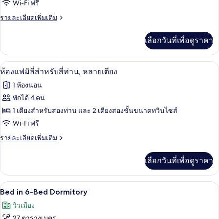
ห้อง
Wi-Fi ฟรี
สแตนดาร์ด
ราย
รายละเอียดเพิ่มเติม
ละเอียด
ซิงเกิล
เพิ่ม
เลือกวันที่เพื่อดูราคา
เติม
เกี่ยว
กับ
พื้นที่ทำงานแบบใช้แล็ปท็อป, ผ้าม่านกันแส
เปิด
6
ห้อง
ห้องแฟมิลี่สำหรับสี่ท่าน, หลายเตียง
สแตนดาร์ด
ภาพถ่าย
1 ห้องนอน
ซิงเกิล
ทั้งหมด
พักได้ 4 คน
ของ
1 เตียงสำหรับสองท่าน และ 2 เตียงสองชั้นขนาดทวินไซส์
ห้อง
Wi-Fi ฟรี
แฟ
ราย
รายละเอียดเพิ่มเติม
ละเอียด
มิ
เพิ่ม
เลือกวันที่เพื่อดูราคา
เติม
ลี่
เกี่ยว
สำหรับ
กับ
Bed in 6-Bed Dormitory | พื้นที่ทำงานแบ
เปิด
4
ห้อง
Bed in 6-Bed Dormitory
สี่
แฟ
ภาพถ่าย
วิวเมือง
มิ
ท่าน,
ทั้งหมด
ลี่
27 ตารางเมตร