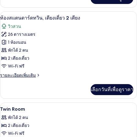
เติม
ไซส์
เกี่ยว
1
กับ
พื้นที่ทำงานแบบใช้แล็ปท็อป, ผ้าม่านกันแส
เปิด
5
ห้อง
ห้องสแตนดาร์ดทวิน, เตียงเดี่ยว 2 เตียง
เตียง
สแตนดาร์ด
ภาพถ่าย
วิวสวน
ดับเบิล,
ทั้งหมด
เตียง
26 ตารางเมตร
คิง
ของ
1 ห้องนอน
ไซส์
1
ห้อง
พักได้ 2 คน
เตียง
2 เตียงเดี่ยว
สแตนดาร์ด
Wi-Fi ฟรี
ทวิน,
ราย
รายละเอียดเพิ่มเติม
เตียง
ละเอียด
เดี่ยว
เพิ่ม
เลือกวันที่เพื่อดูราคา
เติม
2
เกี่ยว
เตียง
กับ
พื้นที่ทำงานแบบใช้แล็ปท็อป, ผ้าม่านกันแส
เปิด
6
ห้อง
Twin Room
สแตนดาร์ด
ภาพถ่าย
พักได้ 2 คน
ทวิ
ทั้งหมด
น,
2 เตียงเดี่ยว
เตียง
ของ
Wi-Fi ฟรี
เดี่ยว