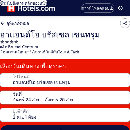
ข้ามไปยังส่วนหลักของหน้า
ดาวน์โหลดแอป
ดูที่พักทั้งหมด
อาแอนด์โอ บรัสเซล เซนทรุม
ที่พัก
a&o Brussel Centrum
4.0
โฮสเทลพร้อมบาร์/เลานจ์ ใกล้กับTour & Taxis
ดาว
เลือกวันเดินทางเพื่อดูราคา
ไปไหนดี
วันที่
ผู้เข้าพัก