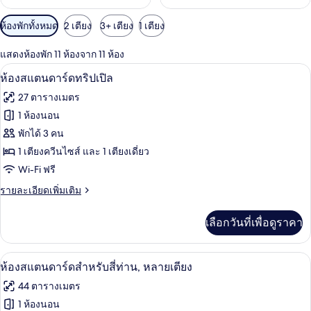
ตัว
ห้องพักทั้งหมด
2 เตียง
3+ เตียง
1 เตียง
กรอง
แสดงห้องพัก 11 ห้องจาก 11 ห้อง
ที่
ห้องสแตนดาร์ดทริปเปิล | พื้นที่ทำงานแบบ
เปิด
มี
4
ห้องสแตนดาร์ดทริปเปิล
ให้
ภาพถ่าย
27 ตารางเมตร
สำหรับ
ทั้งหมด
1 ห้องนอน
ห้อง
ของ
พักได้ 3 คน
พัก
ห้อง
1 เตียงควีนไซส์ และ 1 เตียงเดี่ยว
Wi-Fi ฟรี
สแตนดาร์ด
ราย
รายละเอียดเพิ่มเติม
ทริปเปิล
ละเอียด
เพิ่ม
เลือกวันที่เพื่อดูราคา
เติม
เกี่ยว
กับ
พื้นที่ทำงานแบบใช้แล็ปท็อป, ผ้าม่านกันแส
เปิด
6
ห้อง
ห้องสแตนดาร์ดสำหรับสี่ท่าน, หลายเตียง
สแตนดาร์ด
ภาพถ่าย
44 ตารางเมตร
ทริปเปิล
ทั้งหมด
1 ห้องนอน