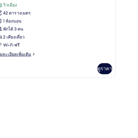
อง
ส์
รีวิว)
วิวเมือง
อง
42 ตารางเมตร
ียง
uper
ีเมียม,
1 ห้องนอน
ng)
ียง
พักได้ 3 คน
2 เตียงเดี่ยว
ี่ยว
Wi-Fi ฟรี
ียง
ย
ยละเอียดเพิ่มเติม
เอียด
Super
่ม
ดูราคา
ingle,
ิม
igh
่ยว
loor)
พรีเมียม, ผ้านวมขนเป็ด
อง
เมียม,
ียง
่ยว
ียง
uper
ngle,
gh
oor)