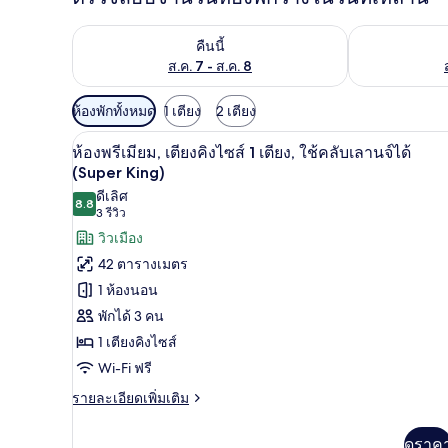
ตรวจสอบจำนวนห้องพักว่างในคืนนี้ ส.ค. 7 - ส.ค. 8
ตรวจสอบจำนวนห้
คืนนี้
ส.ค. 7 - ส.ค. 8
ตัว
ห้องพักทั้งหมด
1 เตียง
2 เตียง
กรอง
วิวจากห้องพัก
เปิด
2
ห้องพรีเมียม, เตียงคิงไซส์ 1 เตียง, ใช้คลับเลานจ์ได้
ที่
ภาพถ่าย
(Super King)
มี
ดีเลิศ
ทั้งหมด
ให้
8.8
8.8 จาก 10
(3
3 รีวิว
ของ
สำหรับ
รีวิว)
วิวเมือง
ห้อง
ห้อง
42 ตารางเมตร
พัก
พรีเมียม,
1 ห้องนอน
เตียง
พักได้ 3 คน
1 เตียงคิงไซส์
คิง
Wi-Fi ฟรี
ไซส์
ราย
รายละเอียดเพิ่มเติม
1
ละเอียด
เตียง,
เพิ่ม
ดูราค