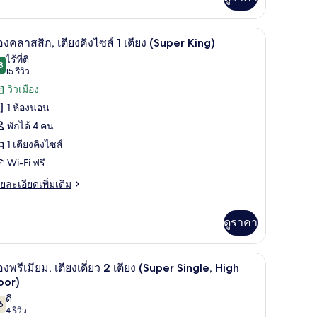
ิม
Super
่ยว
ing,
ียม, ผ้านวมขนเป็ด
พรีเมียม, ผ้านวมขนเป็ด
ผ้าปูที่นอนฝ้ายอียิปต์, เครื่องนอนระดับพรีเมียม
igh
ิด
6
อง
องคลาสสิก, เตียงคิงไซส์ 1 เตียง (Super King)
loor)
เมียม,
าพถ่าย
ไร้ที่ติ
ียง
8
9.8 จาก 10
(15
15 รีวิว
้งหมด
รีวิว)
วิวเมือง
ส์
อง
1 ห้องนอน
ียง
อง
พักได้ 4 คน
uper
ลาส
ng,
1 เตียงคิงไซส์
gh
ก,
Wi-Fi ฟรี
oor)
ียง
ย
ยละเอียดเพิ่มเติม
เอียด
ง
่ม
ส์
ิม
ดูราคา
่ยว
ียง
มขนเป็ด
พรีเมียม, ผ้านวมขนเป็ด
อง
ห้องพรีเมียม, เตียงเดี่ยว 2 เตียง (Super Single,
ิด
4
องพรีเมียม, เตียงเดี่ยว 2 เตียง (Super Single, High
ลาส
Super
าพถ่าย
oor)
,
ing)
ียง
ดี
้งหมด
6
7.6 จาก 10
(4
4 รีวิว