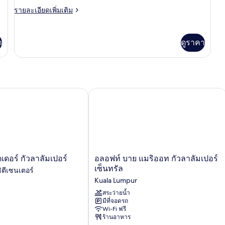
สิก,
ราย
รายละเอียดเพิ่มเติม
เตียง
ละเอียด
เพิ่ม
เดี่ยว
เติม
า
ดูราคา
2
เกี่ยว
กับ
เตียง,
ห้อง
พร้อม
คลาส
สิก,
สิ่ง
เตียง
ร์ กัวลาลัมเปอร์
อลอฟท์ บาย แมริออท กัวลาลัมเปอร์ เซ็
อำนวย
เดี่ยว
2
ความ
เตียง,
พร้อม
สะดวก
สิ่ง
สำหรับ
อำนวย
ความ
อลอฟท์
ผู้
ดอร์ กัวลาลัมเปอร์
อลอฟท์ บาย แมริออท กัวลาลัมเปอร์
สะดวก
บาย
เซ็นทรัล
ิตีเซนเตอร์
สำหรับ
พิการ
แมริ
Kuala Lumpur
ผู้
ออท
(Super
พิการ
กัวลาลัมเปอร์
สระว่ายน้ำ
Single)
(Super
มีที่จอดรถ
เซ็นทรัล
Single)
Wi-Fi ฟรี
Kuala
ร้านอาหาร
Lumpur