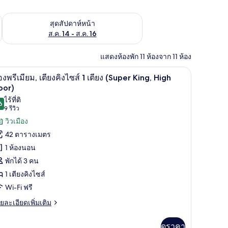
้ ส.ค. 7 - ส.ค. 9
ตรวจสอบจำนวนห้องพักว่างในสุดสัปดาห์หน้า ส.ค. 14 - ส.ค. 16
สุดสัปดาห์หน้า
ส.ค. 14 - ส.ค. 16
แสดงห้องพัก 11 ห้องจาก 11 ห้อง
ยิปต์, เครื่องนอนระดับพรีเมียม, ผ้านวมขนเป็ด
ห้องพรีเมียม, เตียงคิงไซส์ 1 เตียง (Super King, 
ิด
4
องพรีเมียม, เตียงคิงไซส์ 1 เตียง (Super King, High
าพถ่าย
oor)
ไร้ที่ติ
้งหมด
6
9.6 จาก 10
(9
9 รีวิว
อง
รีวิว)
วิวเมือง
อง
42 ตารางเมตร
ีเมียม,
1 ห้องนอน
ียง
พักได้ 3 คน
1 เตียงคิงไซส์
ง
Wi-Fi ฟรี
ส์
ย
ยละเอียดเพิ่มเติม
เอียด
ียง
่ม
ดูราคา