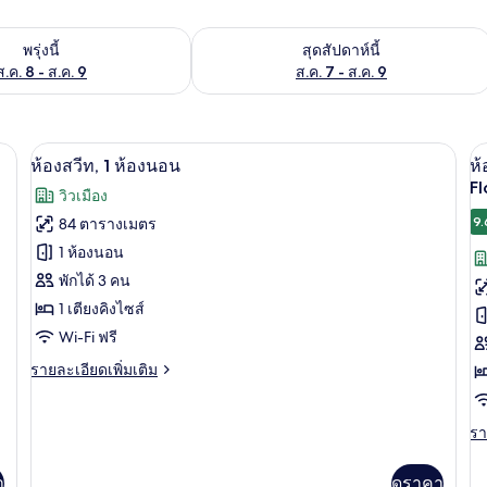
องพักว่างในพรุ่งนี้ ส.ค. 8 - ส.ค. 9
ตรวจสอบจำนวนห้องพักว่างในสุดสัปดาห์นี
พรุ่งนี้
สุดสัปดาห์นี้
ส.ค. 8 - ส.ค. 9
ส.ค. 7 - ส.ค. 9
ห้องสวีท, 1 ห้องนอน | ผ้าปูที่นอนฝ้ายอี
เปิด
เป
9
ห้องสวีท, 1 ห้องนอน
ห้
ภาพถ่าย
ภ
Fl
วิวเมือง
ทั้งหมด
ทั
9.
84 ตารางเมตร
ของ
ข
1 ห้องนอน
ห้อง
พักได้ 3 คน
ห้
1 เตียงคิงไซส์
สวีท,
พร
Wi-Fi ฟรี
1
เต
ห้อง
ราย
รายละเอียดเพิ่มเติม
คิ
ละเอียด
นอน
ไซ
เพิ่ม
เติม
รา
รา
1
เกี่ยว
ละ
เต
กับ
เพิ
า
ดูราคา
ห้อง