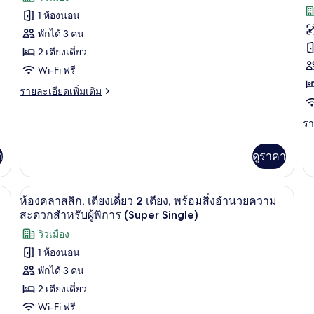
ของ
ข
ไซ
1 ห้องนอน
1
ห้อง
ห้
เต
พักได้ 3 คน
(S
คลาส
พร
2 เตียงเดี่ยว
Ki
สิก,
เต
Wi-Fi ฟรี
เตียง
เด
ราย
รายละเอียดเพิ่มเติม
ละเอียด
2
เดี่ยว
เพิ่ม
เต
รา
รา
2
เติม
ละ
เกี่ยว
(
เตียง,
เพิ
กับ
า
ดูราคา
S
เต
วิว
ห้อง
H
เกี
คลาส
เมือง
กับ
F
สิก,
นอนระดับพรีเมียม, ผ้านวมขนเป็ด
ผ้าปูที่นอนฝ้ายอียิปต์, เครื่องนอนระดับ
เปิด
7
ห้
ห้องคลาสสิก, เตียงเดี่ยว 2 เตียง, พร้อมสิ่งอำนวยความ
(Super
เตียง
พรี
ภาพถ่าย
สะดวกสำหรับผู้พิการ (Super Single)
เดี่ยว
Single)
เต
2
ทั้งหมด
วิวเมือง
เดี
เตียง,
2
1 ห้องนอน
วิว
ของ
เต
เมือง
พักได้ 3 คน
(S
ห้อง
(Super
Si
2 เตียงเดี่ยว
Single)
คลาส
Hi
Wi-Fi ฟรี
Fl