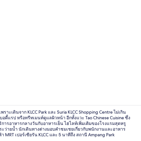
ล็อบบี้
ี เพราะเดินจาก KLCC Park และ Suria KLCC Shopping Centre ไม่เกิน
ดี้แรป หรือทรีทเมนท์ดูแลผิวหน้า อีกทั้งแวะ Tao Chinese Cuisine ซึ่ง
ให้บริการอาหารกลางวันกับอาหารเย็น ไฮไลท์เพิ่มเติมของโรงแรมสุดหรู
ริมสระว่ายน้ำ นักเดินทางต่างมอบคำชมเชยเกี่ยวกับพนักงานและอาหาร
วิวจากห้องพั
ไฟฟ้า MRT เปอร์เซียรัน KLCC และ 5 นาทีถึง สถานี Ampang Park