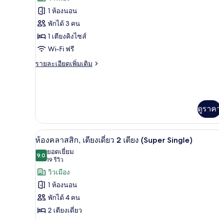
ได้
ของ
เตียง,
1 ห้องนอน
(Super
ใช้
ห้อง
พักได้ 3 คน
Single)
คลับ
คลาส
เลา
1 เตียงคิงไซส์
นจ์
สิก,
Wi-Fi ฟรี
ได้
เตียง
(Super
ราย
รายละเอียดเพิ่มเติม
Single)
ละเอียด
คิง
เพิ่ม
ไซส์
เติม
เกี่ยว
1
กับ
ดูราค
เตียง,
ห้อง
คลาส
วิว
สิก,
ผ้าปูที่นอนฝ้ายอียิปต์, เครื่อง
เปิด
7
ห้องคลาสสิก, เตียงเดี่ยว 2 เตียง (Super Single)
เมือง
เตียง
ภาพถ่าย
คิง
ยอดเยี่ยม
(Super
9.0
9.0 จาก 10
ไซส์
(19
19 รีวิว
ทั้งหมด
King)
1
รีวิว)
วิวเมือง
เตียง,
ของ
1 ห้องนอน
วิว
ห้อง
เมือง
พักได้ 4 คน
(Super
คลาส
2 เตียงเดี่ยว
King)