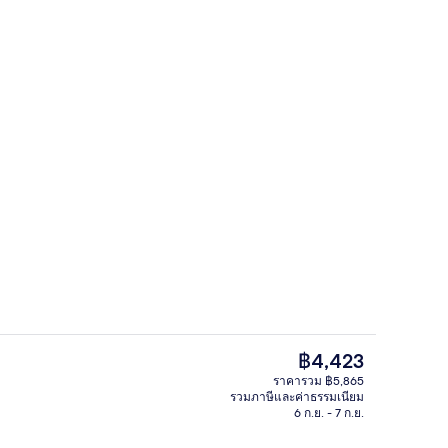
อ่างน้ำร้อน, ทรีทเมนท์ดูแลผิว, อโรมาเธ
ราคา
฿4,423
ปัจจุบัน
ราคารวม ฿5,865
฿4,423
รวมภาษีและค่าธรรมเนียม
ก
สระว่ายน้ำกลางแจ้ง เปิด 7:00 น. ถึง 21
6 ก.ย. - 7 ก.ย.