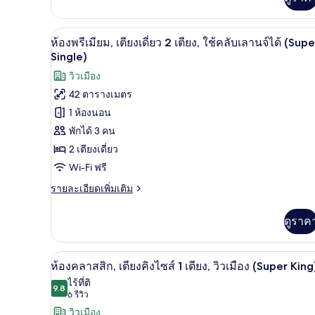
เติม
ใช้
เกี่ยว
คลับ
กับ
ห้องพรีเมียม, เตียงเดี่ยว 2 เตีย
เปิด
5
ห้อง
ห้องพรีเมียม, เตียงเดี่ยว 2 เตียง, ใช้คลับเลานจ์ได้ (Supe
เลา
พรีเมียม,
ภาพถ่าย
Single)
เตียง
นจ์
ทั้งหมด
วิวเมือง
คิง
ได้
ไซส์
42 ตารางเมตร
ของ
1
(Super
1 ห้องนอน
เตียง,
ห้อง
King)
ใช้
พักได้ 3 คน
พรีเมียม,
คลับ
2 เตียงเดี่ยว
เลา
เตียง
นจ์
Wi-Fi ฟรี
เดี่ยว
ได้
ราย
รายละเอียดเพิ่มเติม
(Super
2
ละเอียด
King)
เพิ่ม
เตียง,
ดูราค
เติม
ใช้
เกี่ยว
กับ
คลับ
ห้องคลาสสิก, เตียงคิงไซส์ 1 เตีย
เปิด
9
ห้อง
ห้องคลาสสิก, เตียงคิงไซส์ 1 เตียง, วิวเมือง (Super King
เลา
พรีเมียม,
ภาพถ่าย
ไร้ที่ติ
เตียง
9.8
9.8 จาก 10
(6
6 รีวิว
นจ์
ทั้งหมด
เดี่ยว
รีวิว)
วิวเมือง
2