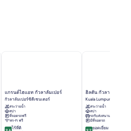
นทรัล
แกรนด์ไฮแอท กัวลาลัมเปอร์
ฮิลตัน กัวลาลัมเปอร์
แก
ฮิล
แกรนด์ไฮแอท กัวลาลัมเปอร์
ฮิลตัน กัวลาลัมเปอร์
รนด์ไฮ
ตัน
กัวลาลัมเปอร์ซิตีเซนเตอร์
Kuala Lumpur
แอท
กัวลาลัมเปอร์
สระว่ายน้ำ
สระว่ายน้ำ
กัวลาลัมเปอร์
Kuala
สปา
สปา
กัวลาลัมเปอร์
Lumpur
ที่จอดรถฟรี
รถรับส่งสนามบิน
ซิ
Wi-Fi ฟรี
มีที่จอดรถ
ตี
9.4
9.2
ไร้ที่ติ
ยอดเยี่ยม
เซนเตอร์
9.4
9.2