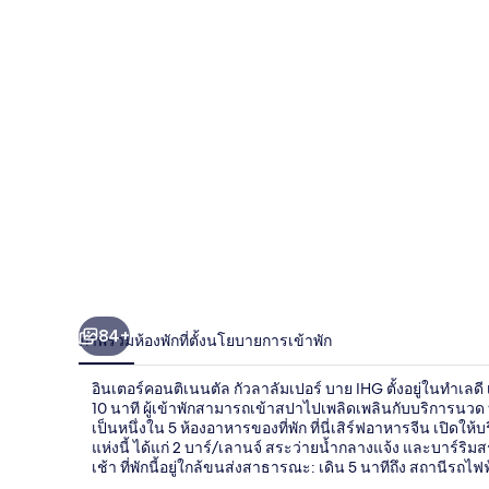
ติ
เนนตัล
กัวลาลัมเปอร์
บาย
IHG
84+
ภาพรวม
ห้องพัก
ที่ตั้ง
นโยบายการเข้าพัก
อินเตอร์คอนติเนนตัล กัวลาลัมเปอร์ บาย IHG ตั้งอยู่ในทำเลด
10 นาที ผู้เข้าพักสามารถเข้าสปาไปเพลิดเพลินกับบริการนวด บอ
เป็นหนึ่งใน 5 ห้องอาหารของที่พัก ที่นี่เสิร์ฟอาหารจีน เปิด
แห่งนี้ ได้แก่ 2 บาร์/เลานจ์ สระว่ายน้ำกลางแจ้ง และบาร์
เช้า ที่พักนี้อยู่ใกล้ขนส่งสาธารณะ: เดิน 5 นาทีถึง สถานีรถ