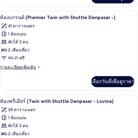
Twin
เกี่ยว
with
กับ
มินิบาร์, ตู้นิรภัยในห้องพัก, โต๊ะทำงาน,
Shuttle
เปิด
6
ห้อง
ห้องแกรนด์ (Premier Twin with Shuttle Denpasar -)
Denpasar
ดี
ภาพถ่าย
41 ตารางเมตร
ลัก
-
ทั้งหมด
ซ์
1 ห้องนอน
Lo)
(Ocean
ของ
พักได้ 3 คน
Twin
with
ห้อง
2 เตียงเดี่ยว
Shuttle
Wi-Fi ฟรี
แก
Denpasar
-
ราย
รายละเอียดเพิ่มเติม
รนด์
Lo)
ละเอียด
(Premier
เพิ่ม
เลือกวันที่เพื่อดูราคา
Twin
เติม
เกี่ยว
with
กับ
Shuttle
มินิบาร์, ตู้นิรภัยในห้องพัก, โต๊ะทำงาน,
เปิด
6
ห้อง
ห้องพรีเมียร์ (Twin with Shuttle Denpasar - Lovina)
Denpasar
แก
ภาพถ่าย
38 ตารางเมตร
-)
รนด์
ทั้งหมด
(Premier
1 ห้องนอน
Twin
ของ
พักได้ 3 คน
with
Shuttle
ห้อง
2 เตียงเดี่ยว