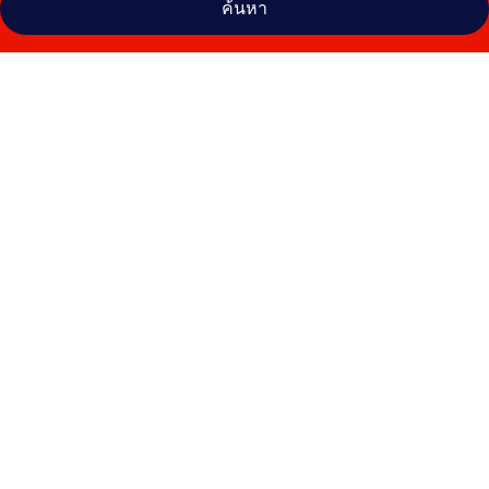
ค้นหา
คลัง
ภาพ
โล
วิ
นาบี