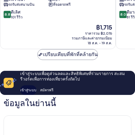
ปา
รอน
รถรับส่งสนามบิน
ที่จอดรถฟรี
รถรับส
นี
บา
บีช
รู
8.8
8.0
ดีเลิศ
ดีมา
8.8
8.0
โฮ
นาบี
จาก
จาก
101 รีวิว
81 รีว
เทล
ช
10,
10,
ราคา
฿1,715
Buleleng
Bulelen
ดี
ดี
ปัจจุบัน
เลิศ,
มาก,
ราคารวม ฿2,076
คือ
รวมภาษีและค่าธรรมเนียม
101
81
฿1,715
18 ส.ค. - 19 ส.ค.
รีวิว
รีวิว
เปรียบเทียบที่พักที่คล้ายกัน
เข้าสู่ระบบเพื่อดูส่วนลดและสิทธิพิเศษที่ร่วมรายการ สะสม
รีวอร์ดเพื่อการท่องเที่ยวครั้งถัดไป
เข้าสู่ระบบ
สมัครฟรี
ข้อมูลในย่านนี้