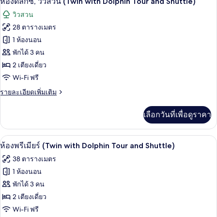
ห้องดีลักซ์, วิวสวน (Twin with Dolphin Tour and Shuttle)
with
ดี
ภาพถ่าย
Dolphin
วิวสวน
ลัก
Tour
ทั้งหมด
ซ์,
28 ตารางเมตร
วิว
and
ของ
1 ห้องนอน
สวน
Shuttle)
(Double
ห้อง
พักได้ 3 คน
with
2 เตียงเดี่ยว
ดี
Dolphin
Wi-Fi ฟรี
Tour
ลัก
and
ราย
รายละเอียดเพิ่มเติม
ซ์,
Shuttle)
ละเอียด
วิว
เพิ่ม
เลือกวันที่เพื่อดูราคา
เติม
สวน
เกี่ยว
(Twin
กับ
มินิบาร์, ตู้นิรภัยในห้องพัก, โต๊ะทำงาน,
เปิด
5
ห้อง
ห้องพรีเมียร์ (Twin with Dolphin Tour and Shuttle)
with
ดี
ภาพถ่าย
Dolphin
38 ตารางเมตร
ลัก
Tour
ทั้งหมด
ซ์,
1 ห้องนอน
วิว
and
ของ
พักได้ 3 คน
สวน
Shuttle)
(Twin
ห้อง
2 เตียงเดี่ยว
with
Wi-Fi ฟรี
พรีเมียร์
Dolphin