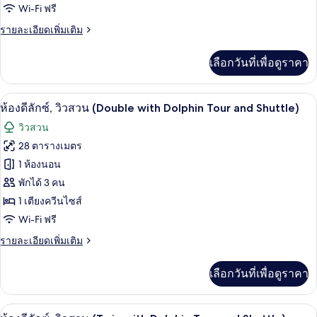
Denpasar
Wi-Fi ฟรี
พรีเมียร์
-)
(Twin
ราย
รายละเอียดเพิ่มเติม
ละเอียด
with
เพิ่ม
Shuttle
เลือกวันที่เพื่อดูราคา
เติม
Denpasar
เกี่ยว
กับ
-
มินิบาร์, ตู้นิรภัยในห้องพัก, โต๊ะทำงาน,
เปิด
8
ห้อง
ห้องดีลักซ์, วิวสวน (Double with Dolphin Tour and Shuttle)
Lovina)
พรีเมียร์
ภาพถ่าย
วิวสวน
(Twin
ทั้งหมด
with
28 ตารางเมตร
Shuttle
ของ
1 ห้องนอน
Denpasar
-
ห้อง
พักได้ 3 คน
Lovina)
1 เตียงควีนไซส์
ดี
Wi-Fi ฟรี
ลัก
ราย
รายละเอียดเพิ่มเติม
ซ์,
ละเอียด
วิว
เพิ่ม
เลือกวันที่เพื่อดูราคา
เติม
สวน
เกี่ยว
(Double
กับ
มินิบาร์, ตู้นิรภัยในห้องพัก, โต๊ะทำงาน,
เปิด
6
ห้อง