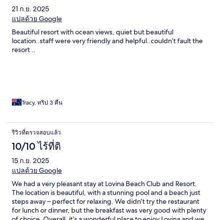
21 ก.ย. 2025
แปลด้วย Google
Beautiful resort with ocean views, quiet but beautiful
location..staff were very friendly and helpful..couldn’t fault the
resort ..
Tracy, ทริป 3 คืน
รีวิวที่ตรวจสอบแล้ว
10/10 ไร้ที่ติ
15 ก.ย. 2025
แปลด้วย Google
We had a very pleasant stay at Lovina Beach Club and Resort.
The location is beautiful, with a stunning pool and a beach just
steps away – perfect for relaxing. We didn’t try the restaurant
for lunch or dinner, but the breakfast was very good with plenty
of choice. Overall, it’s a wonderful place to enjoy Lovina and we