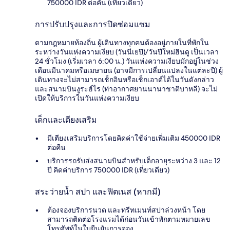
750000 IDR ต่อคัน (เที่ยวเดียว)
การปรับปรุงและการปิดซ่อมแซม
ตามกฎหมายท้องถิ่น ผู้เดินทางทุกคนต้องอยู่ภายในที่พักใน
ระหว่างวันแห่งความเงียบ (วันนีเยปิ)/วันปีใหม่ฮินดู เป็นเวลา
24 ชั่วโมง (เริ่มเวลา 6:00 น.) วันแห่งความเงียบมักอยู่ในช่วง
เดือนมีนาคมหรือเมษายน (อาจมีการเปลี่ยนแปลงในแต่ละปี) ผู้
เดินทางจะไม่สามารถเช็กอินหรือเช็กเอาต์ได้ในวันดังกล่าว
และสนามบินงูระฮ์ไร (ท่าอากาศยานนานาชาติบาหลี) จะไม่
เปิดให้บริการในวันแห่งความเงียบ
เด็กและเตียงเสริม
มีเตียงเสริมบริการโดยคิดค่าใช้จ่ายเพิ่มเติม 450000 IDR
ต่อคืน
บริการรถรับส่งสนามบินสำหรับเด็กอายุระหว่าง 3 และ 12
ปี คิดค่าบริการ 750000 IDR (เที่ยวเดียว)
สระว่ายน้ำ สปา และฟิตเนส (หากมี)
ต้องจองบริการนวด และทรีทเมนท์สปาล่วงหน้า โดย
สามารถติดต่อโรงแรมได้ก่อนวันเข้าพักตามหมายเลข
โทรศัพท์ในใบยืนยันการจอง