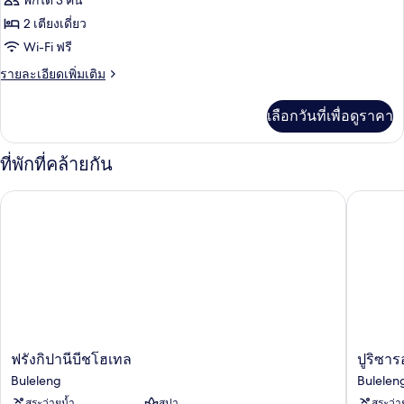
ห้อง
พักได้ 3 คน
Dolphin
2 เตียงเดี่ยว
ดี
Tour
Wi-Fi ฟรี
and
ลัก
Sh)
ราย
รายละเอียดเพิ่มเติม
ซ์
ละเอียด
(Ocean
เพิ่ม
เลือกวันที่เพื่อดูราคา
เติม
Twin
เกี่ยว
with
กับ
ที่พักที่คล้ายกัน
Dolphin
ห้อง
Tour
ดี
ฟรังกิปานีบีชโฮเทล
ปูริซารอ
ลัก
and
ซ์
Shut)
(Ocean
Twin
with
Dolphin
Tour
and
Shut)
ฟ
ปู
ฟรังกิปานีบีชโฮเทล
ปูริซา
รัง
ริ
Buleleng
Bulelen
กิ
ซา
สระว่ายน้ำ
สปา
สระว่า