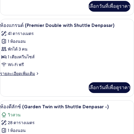
เพิ่ม
Shuttle
เลือกวันที่เพื่อดูราคา
เติม
Denpasar
เกี่ยว
กับ
-
มินิบาร์, ตู้นิรภัยในห้องพัก, โต๊ะทำงาน,
เปิด
7
ห้อง
ห้องแกรนด์ (Premier Double with Shuttle Denpasar)
Lovina)
พรีเมียร์
ภาพถ่าย
41 ตารางเมตร
(Double
ทั้งหมด
with
1 ห้องนอน
Shuttle
ของ
พักได้ 3 คน
Denpasar
-
ห้อง
1 เตียงควีนไซส์
Lovina)
Wi-Fi ฟรี
แก
ราย
รายละเอียดเพิ่มเติม
รนด์
ละเอียด
(Premier
เพิ่ม
เลือกวันที่เพื่อดูราคา
Double
เติม
เกี่ยว
with
กับ
Shuttle
มินิบาร์, ตู้นิรภัยในห้องพัก, โต๊ะทำงาน,
เปิด
8
ห้อง
ห้องดีลักซ์ (Garden Twin with Shuttle Denpasar -)
Denpasar)
แก
ภาพถ่าย
วิวสวน
รนด์
ทั้งหมด
(Premier
28 ตารางเมตร
Double
ของ
1 ห้องนอน
with