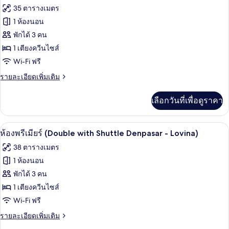
-)
ทั้งหมด
ซ์
35 ตารางเมตร
(Garden
ของ
1 ห้องนอน
Double
with
ห้อง
พักได้ 3 คน
Shuttle
1 เตียงควีนไซส์
ดี
Denpasar
Wi-Fi ฟรี
-)
ลัก
ราย
รายละเอียดเพิ่มเติม
ซ์
ละเอียด
(Ocean
เพิ่ม
เลือกวันที่เพื่อดูราคา
เติม
Double
เกี่ยว
with
กับ
มินิบาร์, ตู้นิรภัยในห้องพัก, โต๊ะทำงาน,
Shuttle
เปิด
8
ห้อง
ห้องพรีเมียร์ (Double with Shuttle Denpasar - Lovina)
Denpasar
ดี
ภาพถ่าย
38 ตารางเมตร
ลัก
-)
ทั้งหมด
ซ์
1 ห้องนอน
(Ocean
ของ
พักได้ 3 คน
Double
with
ห้อง
1 เตียงควีนไซส์
Shuttle
Wi-Fi ฟรี
พรีเมียร์
Denpasar
-)
(Double
ราย
รายละเอียดเพิ่มเติม
ละเอียด
with