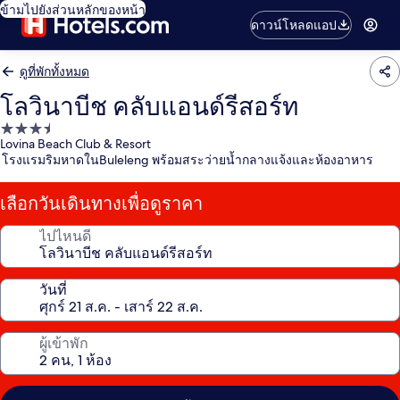
ข้ามไปยังส่วนหลักของหน้า
ดาวน์โหลดแอป
ดูที่พักทั้งหมด
โลวินาบีช คลับแอนด์รีสอร์ท
ที่พัก
Lovina Beach Club & Resort
3.5
โรงแรมริมหาดในBuleleng พร้อมสระว่ายน้ำกลางแจ้งและห้องอาหาร
ดาว
เลือกวันเดินทางเพื่อดูราคา
ไปไหนดี
วันที่
ผู้เข้าพัก