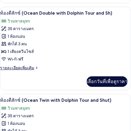
เกี่ยว
with
กับ
Dolphin
มินิบาร์, ตู้นิรภัยในห้องพัก, โต๊ะทำงาน,
เปิด
5
ห้อง
ห้องดีลักซ์ (Ocean Double with Dolphin Tour and Sh)
Tour
แก
ภาพถ่าย
วิวมหาสมุทร
and
รนด์
ทั้งหมด
(Premier
35 ตารางเมตร
Sh)
Twin
ของ
1 ห้องนอน
with
Dolphin
ห้อง
พักได้ 3 คน
Tour
1 เตียงควีนไซส์
ดี
and
Wi-Fi ฟรี
Sh)
ลัก
ราย
รายละเอียดเพิ่มเติม
ซ์
ละเอียด
(Ocean
เพิ่ม
เลือกวันที่เพื่อดูราคา
เติม
Double
เกี่ยว
with
กับ
มินิบาร์, ตู้นิรภัยในห้องพัก, โต๊ะทำงาน,
Dolphin
เปิด
5
ห้อง
ห้องดีลักซ์ (Ocean Twin with Dolphin Tour and Shut)
Tour
ดี
ภาพถ่าย
วิวมหาสมุทร
ลัก
and
ทั้งหมด
ซ์
35 ตารางเมตร
Sh)
(Ocean
ของ
1 ห้องนอน
Double
with