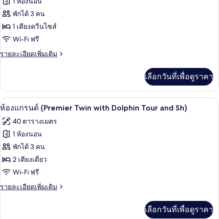
1 ห้องนอน
Dolphin
ของ
พักได้ 3 คน
Tour
and
ห้อง
1 เตียงควีนไซส์
Shuttle)
Wi-Fi ฟรี
แก
ราย
รายละเอียดเพิ่มเติม
รนด์
ละเอียด
(Premier
เพิ่ม
เลือกวันที่เพื่อดูราคา
Double
เติม
เกี่ยว
with
กับ
Dolphin
มินิบาร์, ตู้นิรภัยในห้องพัก, โต๊ะทำงาน,
เปิด
5
ห้อง
ห้องแกรนด์ (Premier Twin with Dolphin Tour and Sh)
Tour
แก
ภาพถ่าย
40 ตารางเมตร
and)
รนด์
ทั้งหมด
(Premier
1 ห้องนอน
Double
ของ
พักได้ 3 คน
with
Dolphin
ห้อง
2 เตียงเดี่ยว
Tour
Wi-Fi ฟรี
แก
and)
ราย
รายละเอียดเพิ่มเติม
รนด์
ละเอียด
(Premier
เพิ่ม
เลือกวันที่เพื่อดูราคา
Twin
เติม