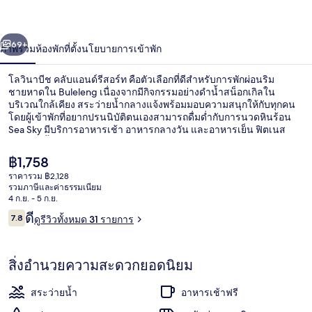
ช
่อน
ถัดไป
น้า
69+
ภาพรวม
ห้องพัก
ที่ตั้ง
นโยบายการเข้าพัก
คลับ
แอนด์
โลวินาบีช คลับแอนด์รีสอร์ท คือตัวเลือกที่ดีสำหรับการพักผ่อนริม
ชายหาดใน Buleleng เนื่องจากมีกิจกรรมอย่างดำน้ำสน็อกเกิลใน
รีสอร์ท
บริเวณใกล้เคียง สระว่ายน้ำกลางแจ้งพร้อมมอบความสนุกให้กับทุกคน
โดยผู้เข้าพักที่อยากปรนนิบัติตนเองสามารถดื่มด่ำกับการนวดหินร้อน
Sea Sky มีบริการอาหารเช้า อาหารกลางวัน และอาหารเย็น ฟิตเนส
สระว่ายน้ำสำหรับเด็ก และสวนคือไฮไลท์เพิ่มเติม
ราคา
฿1,758
ปัจจุบัน
ราคารวม ฿2,128
฿1,758
รวมภาษีและค่าธรรมเนียม
สระว่ายน้ำกลางแจ้ง, เก้าอี้อาบแดดริมส
4 ก.ย. - 5 ก.ย.
รีวิว
ดี
7.8
ดูรีวิวทั้งหมด 31 รายการ
7.8 จาก 10
สิ่งอำนวยความสะดวกยอดนิยม
สระว่ายน้ำ
อาหารเช้าฟรี