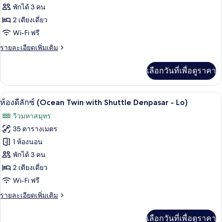
Shuttle
ห้อง
พักได้ 3 คน
Denpasar)
2 เตียงเดี่ยว
ดี
Wi-Fi ฟรี
ลัก
ราย
รายละเอียดเพิ่มเติม
ซ์
ละเอียด
(Garden
เพิ่ม
เลือกวันที่เพื่อดูราคา
เติม
Twin
เกี่ยว
with
กับ
มินิบาร์, ตู้นิรภัยในห้องพัก, โต๊ะทำงาน,
Shuttle
เปิด
7
ห้อง
ห้องดีลักซ์ (Ocean Twin with Shuttle Denpasar - Lo)
Denpasar
ดี
ภาพถ่าย
วิวมหาสมุทร
ลัก
-)
ทั้งหมด
ซ์
35 ตารางเมตร
(Garden
ของ
1 ห้องนอน
Twin
with
ห้อง
พักได้ 3 คน
Shuttle
2 เตียงเดี่ยว
ดี
Denpasar
Wi-Fi ฟรี
-)
ลัก
ราย
รายละเอียดเพิ่มเติม
ซ์
ละเอียด
(Ocean
เพิ่ม
เลือกวันที่เพื่อดูราคา
เติม