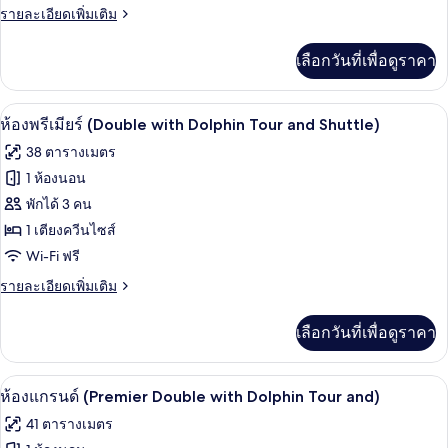
Tour
(Twin
ราย
รายละเอียดเพิ่มเติม
and
ละเอียด
with
Shuttle)
เพิ่ม
Dolphin
เลือกวันที่เพื่อดูราคา
เติม
Tour
เกี่ยว
กับ
and
มินิบาร์, ตู้นิรภัยในห้องพัก, โต๊ะทำงาน,
เปิด
6
ห้อง
ห้องพรีเมียร์ (Double with Dolphin Tour and Shuttle)
Shuttle)
พรีเมียร์
ภาพถ่าย
38 ตารางเมตร
(Twin
ทั้งหมด
with
1 ห้องนอน
Dolphin
ของ
พักได้ 3 คน
Tour
and
ห้อง
1 เตียงควีนไซส์
Shuttle)
Wi-Fi ฟรี
พรีเมียร์
(Double
ราย
รายละเอียดเพิ่มเติม
ละเอียด
with
เพิ่ม
Dolphin
เลือกวันที่เพื่อดูราคา
เติม
Tour
เกี่ยว
กับ
and
มินิบาร์, ตู้นิรภัยในห้องพัก, โต๊ะทำงาน,
เปิด
7
ห้อง
ห้องแกรนด์ (Premier Double with Dolphin Tour and)
Shuttle)
พรีเมียร์
ภาพถ่าย
41 ตารางเมตร
(Double
ทั้งหมด
with