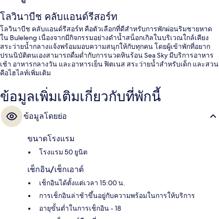
โลวินาบีช คลับแอนด์รีสอร์ท
โลวินาบีช คลับแอนด์รีสอร์ท คือตัวเลือกที่ดีสำหรับการพักผ่อนริมชายหาด
ใน Buleleng เนื่องจากมีกิจกรรมอย่างดำน้ำสน็อกเกิลในบริเวณใกล้เคียง
สระว่ายน้ำกลางแจ้งพร้อมมอบความสนุกให้กับทุกคน โดยผู้เข้าพักที่อยาก
ปรนนิบัติตนเองสามารถดื่มด่ำกับการนวดหินร้อน Sea Sky มีบริการอาหาร
เช้า อาหารกลางวัน และอาหารเย็น ฟิตเนส สระว่ายน้ำสำหรับเด็ก และสวน
คือไฮไลท์เพิ่มเติม
ข้อมูลเพิ่มเติมเกี่ยวกับที่พักนี้
ข้อมูลโดยย่อ
ขนาดโรงแรม
โรงแรม 50 ยูนิต
เช็กอิน/เช็กเอาต์
เช็กอินได้ตั้งแต่เวลา 15:00 น.
การเช็กอินล่าช้าขึ้นอยู่กับความพร้อมในการให้บริการ
อายุขั้นต่ำในการเช็กอิน - 18