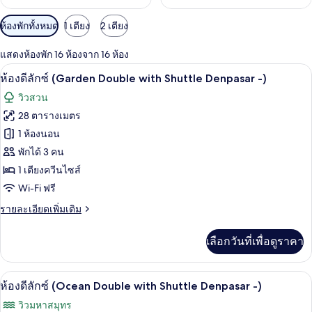
ตัว
ห้องพักทั้งหมด
1 เตียง
2 เตียง
กรอง
แสดงห้องพัก 16 ห้องจาก 16 ห้อง
ที่
มินิบาร์, ตู้นิรภัยในห้องพัก, โต๊ะทำงาน,
เปิด
มี
10
ห้องดีลักซ์ (Garden Double with Shuttle Denpasar -)
ให้
ภาพถ่าย
วิวสวน
สำหรับ
ทั้งหมด
28 ตารางเมตร
ห้อง
ของ
1 ห้องนอน
พัก
ห้อง
พักได้ 3 คน
1 เตียงควีนไซส์
ดี
Wi-Fi ฟรี
ลัก
ราย
รายละเอียดเพิ่มเติม
ซ์
ละเอียด
(Garden
เพิ่ม
เลือกวันที่เพื่อดูราคา
เติม
Double
เกี่ยว
with
กับ
มินิบาร์, ตู้นิรภัยในห้องพัก, โต๊ะทำงาน,
Shuttle
เปิด
10
ห้อง
ห้องดีลักซ์ (Ocean Double with Shuttle Denpasar -)
Denpasar
ดี
ภาพถ่าย
วิวมหาสมุทร
ลัก