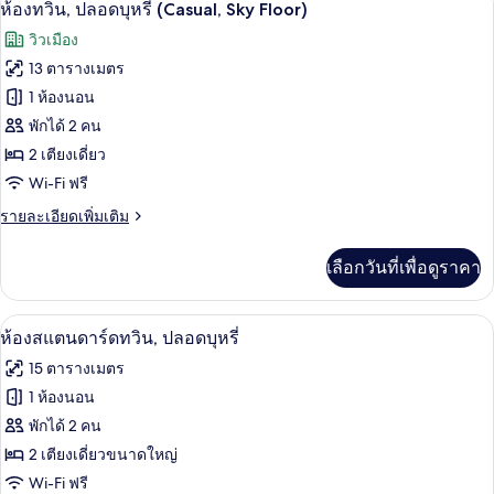
เปิด
46
ห้อง
ห้องทวิน, ปลอดบุหรี่ (Casual, Sky Floor)
ทวิ
ภาพถ่าย
วิวเมือง
น,
ทั้งหมด
ปลอด
13 ตารางเมตร
บุหรี่
ของ
1 ห้องนอน
(Casual,
High
ห้อง
พักได้ 2 คน
Floor)
2 เตียงเดี่ยว
ทวิน,
Wi-Fi ฟรี
ปลอด
ราย
รายละเอียดเพิ่มเติม
บุหรี่
ละเอียด
(Casual,
เพิ่ม
เลือกวันที่เพื่อดูราคา
เติม
Sky
เกี่ยว
Floor)
กับ
โต๊ะทำงาน, พื้นที่ทำงานแบบใช้แล็ปท็อป, 
เปิด
46
ห้อง
ห้องสแตนดาร์ดทวิน, ปลอดบุหรี่
ทวิ
ภาพถ่าย
15 ตารางเมตร
น,
ทั้งหมด
ปลอด
1 ห้องนอน
บุหรี่
ของ
พักได้ 2 คน
(Casual,
Sky
ห้อง
2 เตียงเดี่ยวขนาดใหญ่
Floor)
Wi-Fi ฟรี
สแตนดาร์ด