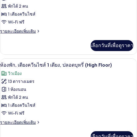
(Sky
ของ
พักได้ 2 คน
Floor)
ห้อง
1 เตียงควีนไซส์
Wi-Fi ฟรี
พัก,
ราย
รายละเอียดเพิ่มเติม
เตียง
ละเอียด
ควีน
เพิ่ม
เลือกวันที่เพื่อดูราคา
เติม
ไซส์
เกี่ยว
1
กับ
โต๊ะทำงาน, พื้นที่ทำงานแบบใช้แล็ปท็อป, 
เปิด
46
ห้อง
ห้องพัก, เตียงควีนไซส์ 1 เตียง, ปลอดบุหรี่ (High Floor)
เตียง,
พัก,
ภาพถ่าย
วิวเมือง
ปลอด
เตียง
ทั้งหมด
ควีน
13 ตารางเมตร
บุหรี่
ไซส์
ของ
1 ห้องนอน
1
เตียง,
ห้อง
พักได้ 2 คน
ปลอด
1 เตียงควีนไซส์
พัก,
บุหรี่
Wi-Fi ฟรี
เตียง
ราย
รายละเอียดเพิ่มเติม
ควีน
ละเอียด
ไซส์
เพิ่ม
เลือกวันที่เพื่อดูราคา