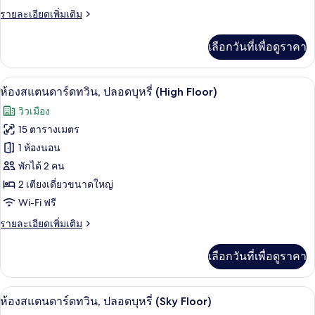
ราย
รายละเอียดเพิ่มเติม
ทวิน,
ละเอียด
ปลอด
เพิ่ม
เลือกวันที่เพื่อดูราคา
เติม
บุหรี่
เกี่ยว
กับ
โต๊ะทำงาน, พื้นที่ทำงานแบบใช้แล็ปท็อป, 
เปิด
46
ห้อง
ห้องสแตนดาร์ดทวิน, ปลอดบุหรี่ (High Floor)
สแตนดาร์ด
ภาพถ่าย
วิวเมือง
ทวิ
ทั้งหมด
น,
15 ตารางเมตร
ปลอด
ของ
1 ห้องนอน
บุหรี่
ห้อง
พักได้ 2 คน
2 เตียงเดี่ยวขนาดใหญ่
สแตนดาร์ด
Wi-Fi ฟรี
ทวิน,
ราย
รายละเอียดเพิ่มเติม
ปลอด
ละเอียด
บุหรี่
เพิ่ม
เลือกวันที่เพื่อดูราคา
เติม
(High
เกี่ยว
Floor)
กับ
โต๊ะทำงาน, พื้นที่ทำงานแบบใช้แล็ปท็อป, 
เปิด
45
ห้อง
ห้องสแตนดาร์ดทวิน, ปลอดบุหรี่ (Sky Floor)
สแตนดาร์ด