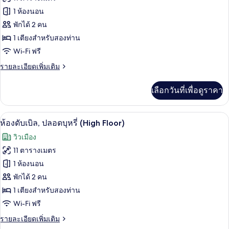
ปลอด
ทั้งหมด
บุหรี่
1 ห้องนอน
(Sky
ของ
พักได้ 2 คน
Floor)
ห้อง
1 เตียงสำหรับสองท่าน
Wi-Fi ฟรี
ดับเบิล,
ราย
รายละเอียดเพิ่มเติม
ปลอด
ละเอียด
บุหรี่
เพิ่ม
เลือกวันที่เพื่อดูราคา
เติม
(No
เกี่ยว
View)
กับ
โต๊ะทำงาน, พื้นที่ทำงานแบบใช้แล็ปท็อป, 
เปิด
46
ห้อง
ห้องดับเบิล, ปลอดบุหรี่ (High Floor)
ดับเบิล,
ภาพถ่าย
วิวเมือง
ปลอด
ทั้งหมด
บุหรี่
11 ตารางเมตร
(No
ของ
1 ห้องนอน
View)
ห้อง
พักได้ 2 คน
1 เตียงสำหรับสองท่าน
ดับเบิล,
Wi-Fi ฟรี
ปลอด
ราย
รายละเอียดเพิ่มเติม
บุหรี่
ละเอียด