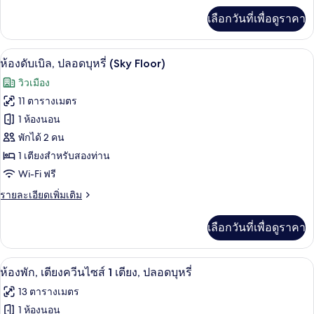
(High
เพิ่ม
เลือกวันที่เพื่อดูราคา
เติม
Floor)
เกี่ยว
กับ
โต๊ะทำงาน, พื้นที่ทำงานแบบใช้แล็ปท็อป, 
เปิด
46
ห้อง
ห้องดับเบิล, ปลอดบุหรี่ (Sky Floor)
ดับเบิล,
ภาพถ่าย
วิวเมือง
ปลอด
ทั้งหมด
บุหรี่
11 ตารางเมตร
(High
ของ
1 ห้องนอน
Floor)
ห้อง
พักได้ 2 คน
1 เตียงสำหรับสองท่าน
ดับเบิล,
Wi-Fi ฟรี
ปลอด
ราย
รายละเอียดเพิ่มเติม
บุหรี่
ละเอียด
(Sky
เพิ่ม
เลือกวันที่เพื่อดูราคา
เติม
Floor)
เกี่ยว
กับ
ห้องพัก, เตียงควีนไซส์ 1 เตียง, ปลอดบุหร
เปิด
46
ห้อง
ห้องพัก, เตียงควีนไซส์ 1 เตียง, ปลอดบุหรี่
ดับเบิล,
ภาพถ่าย
13 ตารางเมตร
ปลอด
ทั้งหมด
บุหรี่
1 ห้องนอน