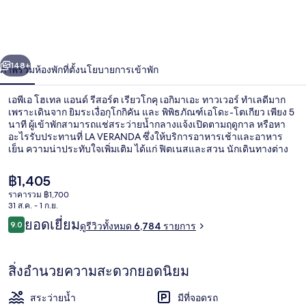
โฮ
เทล
่อน
ถัดไป
น้า
148+
ภาพรวม
ห้องพัก
ที่ตั้ง
นโยบายการเข้าพัก
แอนด์
รี
เอพีเอ โฮเทล แอนด์ รีสอร์ต เรียวโกคุ เอกิมาเอะ ทาวเวอร์ ทำเลดีมาก
เพราะเดินจาก ยิมระเงื่อกุโกกิคัน และ พิพิธภัณฑ์เอโดะ-โตเกียว เพียง 5
สอร์ต
นาที ผู้เข้าพักสามารถแช่สระว่ายน้ำกลางแจ้งเปิดตามฤดูกาล หรือหา
อะไรรับประทานที่ LA VERANDA ซึ่งให้บริการอาหารเช้าและอาหาร
เย็น ความน่าประทับใจเพิ่มเติม ได้แก่ ฟิตเนสและสวน นักเดินทางต่าง
เรียว
ชอบทำเลของที่พักในเรื่องสถานที่ท่องเที่ยว และเพราะสามารถเดินไป
ขนส่งสาธารณะได้ใกล้ๆ โดย สถานี Ryogoku อยู่ห่างออกไปเพียง 5 นาที
โกคุ
ราคา
฿1,405
และ สถานีรถไฟคุรามาเอะ (อาซากุสะ) อยู่ห่างออกไปเพียง 13 นาที
ปัจจุบัน
ราคารวม ฿1,700
฿1,405
เอกิ
31 ส.ค. - 1 ก.ย.
สระว่ายน้ำกลางแจ้งเปิดตามฤดูกาล
รีวิว
ยอดเยี่ยม
9.0
ดูรีวิวทั้งหมด 6,784 รายการ
มา
9.0 จาก 10
เอะ
สิ่งอำนวยความสะดวกยอดนิยม
ทาวเวอร์
สระว่ายน้ำ
มีที่จอดรถ