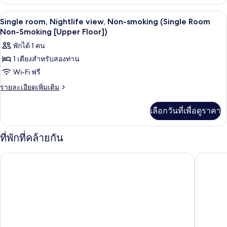
เกี่ยว
smoking
กับ
โต๊ะทำงาน, พื้นที่ทำงานแบบใช้แล็ปท็อป, 
เปิด
7
Single
Single room, Nightlife view, Non-smoking (Single Room
(Single
room,
ภาพถ่าย
Non-Smoking [Upper Floor])
Room
No
Non-
ทั้งหมด
พักได้ 1 คน
view,
Non-
Smoking
1 เตียงสำหรับสองท่าน
ของ
smoking
[No
Wi-Fi ฟรี
Single
(Single
View])
Room
room,
ราย
รายละเอียดเพิ่มเติม
Non-
ละเอียด
Nightlife
Smoking
เพิ่ม
view,
เลือกวันที่เพื่อดูราคา
[No
เติม
View])
Non-
เกี่ยว
smoking
กับ
ที่พักที่คล้ายกัน
Single
(Single
room,
Room
โรงแรมเอพีเอ อาซากุสะ ทาวาระมาจิ เอกิมาเอะ
โรงแรมเอ
Nightlife
Non-
view,
Non-
Smoking
smoking
[Upper
(Single
Floor])
Room
Non-
Smoking