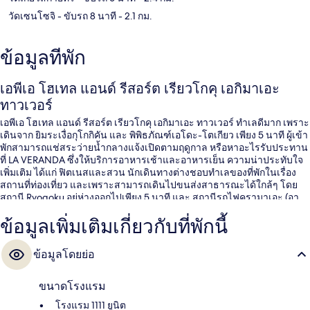
วัดเซนโซจิ
- ขับรถ 8 นาที
- 2.1 กม.
ข้อมูลที่พัก
เอพีเอ โฮเทล แอนด์ รีสอร์ต เรียวโกคุ เอกิมาเอะ
ทาวเวอร์
เอพีเอ โฮเทล แอนด์ รีสอร์ต เรียวโกคุ เอกิมาเอะ ทาวเวอร์ ทำเลดีมาก เพราะ
เดินจาก ยิมระเงื่อกุโกกิคัน และ พิพิธภัณฑ์เอโดะ-โตเกียว เพียง 5 นาที ผู้เข้า
พักสามารถแช่สระว่ายน้ำกลางแจ้งเปิดตามฤดูกาล หรือหาอะไรรับประทาน
ที่ LA VERANDA ซึ่งให้บริการอาหารเช้าและอาหารเย็น ความน่าประทับใจ
เพิ่มเติม ได้แก่ ฟิตเนสและสวน นักเดินทางต่างชอบทำเลของที่พักในเรื่อง
สถานที่ท่องเที่ยว และเพราะสามารถเดินไปขนส่งสาธารณะได้ใกล้ๆ โดย
สถานี Ryogoku อยู่ห่างออกไปเพียง 5 นาที และ สถานีรถไฟคุรามาเอะ (อา
ซากุสะ) อยู่ห่างออกไปเพียง 13 นาที
ข้อมูลเพิ่มเติมเกี่ยวกับที่พักนี้
ข้อมูลโดยย่อ
ขนาดโรงแรม
โรงแรม 1111 ยูนิต