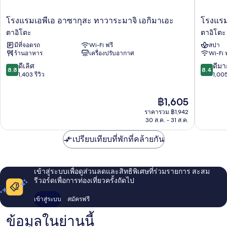
[Upper
Floor])
โรงแรม
โรงแรม
โรงแรมเอพีเอ อาซากุสะ ทาวาระมาจิ เอกิมาเอะ
โรงแรม
เอ
เอ
ตาอิโตะ
ตาอิโตะ
พีเอ
พีเอ
มีที่จอดรถ
Wi-Fi ฟรี
สปา
อา
อา
ร้านอาหาร
เครื่องปรับอากาศ
Wi-Fi 
ซา
ซา
กุสะ
กุสะ
8.8
8.4
ดีเลิศ
ดีมา
8.8
8.4
ทา
คุ
จาก
จาก
1,403 รีวิว
1,005
วาระ
รา
10,
10,
มาจิ
มา
ดี
ดี
ราคา
฿1,605
เอกิ
เอะ
เลิศ,
มาก,
ปัจจุบัน
มา
ตา
1,403
1,005
ราคารวม ฿1,942
คือ
เอะ
อิ
รีวิว
รีวิว
30 ส.ค. - 31 ส.ค.
฿1,605
ตา
โตะ
อิ
เปรียบเทียบที่พักที่คล้ายกัน
โตะ
เข้าสู่ระบบเพื่อดูส่วนลดและสิทธิพิเศษที่ร่วมรายการ สะสม
รีวอร์ดเพื่อการท่องเที่ยวครั้งถัดไป
เข้าสู่ระบบ
สมัครฟรี
ข้อมูลในย่านนี้