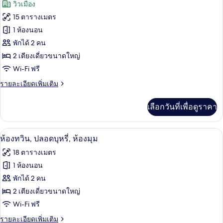
ภาพถ่าย
วิวเมือง
ทวิ
ทั้งหมด
น,
15 ตารางเมตร
ปลอด
ของ
1 ห้องนอน
บุหรี่
(High
ห้อง
พักได้ 2 คน
Floor)
2 เตียงเดี่ยวขนาดใหญ่
สแตนดาร์ด
Wi-Fi ฟรี
ทวิน,
ราย
รายละเอียดเพิ่มเติม
ปลอด
ละเอียด
บุหรี่
เพิ่ม
เลือกวันที่เพื่อดูราคา
เติม
(Sky
เกี่ยว
Floor)
กับ
ห้องทวิน, ปลอดบุหรี่, ห้องมุม | โต๊ะทำงา
เปิด
45
ห้อง
ห้องทวิน, ปลอดบุหรี่, ห้องมุม
สแตนดาร์ด
ภาพถ่าย
18 ตารางเมตร
ทวิ
ทั้งหมด
น,
1 ห้องนอน
ปลอด
ของ
พักได้ 2 คน
บุหรี่
(Sky
ห้อง
2 เตียงเดี่ยวขนาดใหญ่
Floor)
Wi-Fi ฟรี
ทวิน,
ราย
รายละเอียดเพิ่มเติม
ปลอด