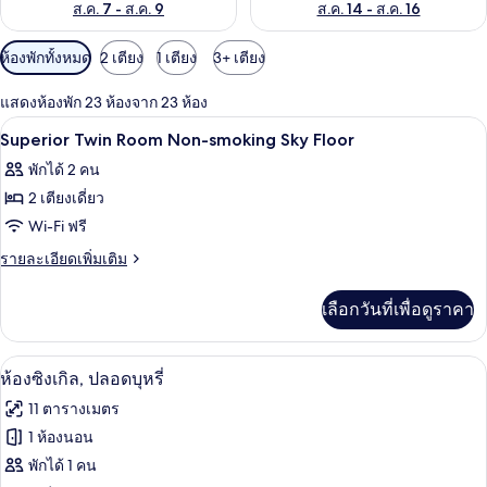
ส.ค. 7 - ส.ค. 9
ส.ค. 14 - ส.ค. 16
ตัว
ห้องพักทั้งหมด
2 เตียง
1 เตียง
3+ เตียง
กรอง
แสดงห้องพัก 23 ห้องจาก 23 ห้อง
ที่
โต๊ะทำงาน, พื้นที่ทำงานแบบใช้แล็ปท็อป, 
เปิด
มี
1
Superior Twin Room Non-smoking Sky Floor
ให้
ภาพถ่าย
พักได้ 2 คน
สำหรับ
ทั้งหมด
2 เตียงเดี่ยว
ห้อง
ของ
Wi-Fi ฟรี
พัก
Superior
ราย
รายละเอียดเพิ่มเติม
Twin
ละเอียด
เพิ่ม
Room
เลือกวันที่เพื่อดูราคา
เติม
Non-
เกี่ยว
smoking
กับ
โต๊ะทำงาน, พื้นที่ทำงานแบบใช้แล็ปท็อป, 
เปิด
46
Superior
Sky
ห้องซิงเกิล, ปลอดบุหรี่
Twin
ภาพถ่าย
Floor
11 ตารางเมตร
Room
ทั้งหมด
Non-
1 ห้องนอน
smoking
ของ
พักได้ 1 คน
Sky