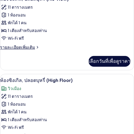
ดับเบิล,
ภาพถ่าย
11 ตารางเมตร
ปลอด
ทั้งหมด
บุหรี่
1 ห้องนอน
ของ
พักได้ 1 คน
ห้อง
1 เตียงสำหรับสองท่าน
Wi-Fi ฟรี
ซิงเกิล,
ราย
รายละเอียดเพิ่มเติม
ปลอด
ละเอียด
บุหรี่
เพิ่ม
เลือกวันที่เพื่อดูราคา
เติม
(No
เกี่ยว
View)
กับ
โต๊ะทำงาน, พื้นที่ทำงานแบบใช้แล็ปท็อป, 
เปิด
46
ห้อง
ห้องซิงเกิล, ปลอดบุหรี่ (High Floor)
ซิงเกิล,
ภาพถ่าย
วิวเมือง
ปลอด
ทั้งหมด
บุหรี่
11 ตารางเมตร
(No
ของ
1 ห้องนอน
View)
ห้อง
พักได้ 1 คน
1 เตียงสำหรับสองท่าน
ซิงเกิล,
Wi-Fi ฟรี
ปลอด