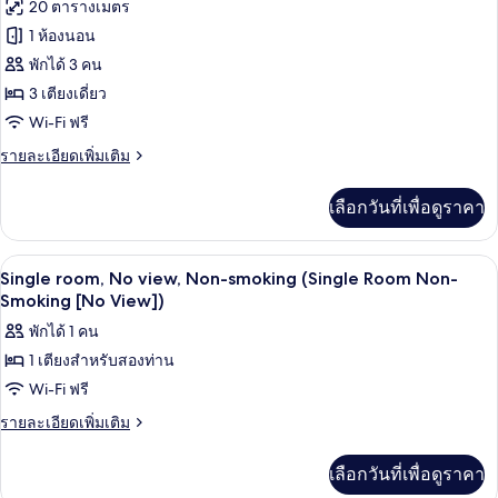
ทั้งหมด
ปลอด
20 ตารางเมตร
บุหรี่,
ของ
1 ห้องนอน
ห้อง
มุม
ห้อง
พักได้ 3 คน
(High
3 เตียงเดี่ยว
ทริปเปิล,
Floor)
Wi-Fi ฟรี
ปลอด
ราย
รายละเอียดเพิ่มเติม
บุหรี่
ละเอียด
(High
เพิ่ม
เลือกวันที่เพื่อดูราคา
เติม
Floor)
เกี่ยว
กับ
โต๊ะทำงาน, พื้นที่ทำงานแบบใช้แล็ปท็อป, 
เปิด
7
ห้อง
Single room, No view, Non-smoking (Single Room Non-
ทริปเปิล,
ภาพถ่าย
Smoking [No View])
ปลอด
ทั้งหมด
พักได้ 1 คน
บุหรี่
(High
1 เตียงสำหรับสองท่าน
ของ
Floor)
Wi-Fi ฟรี
Single
room,
ราย
รายละเอียดเพิ่มเติม
ละเอียด
No
เพิ่ม
view,
เลือกวันที่เพื่อดูราคา
เติม
Non-