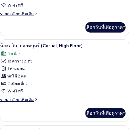
No
Wi-Fi ฟรี
ทวิน,
View)
ราย
รายละเอียดเพิ่มเติม
ปลอด
ละเอียด
บุหรี่
เพิ่ม
เลือกวันที่เพื่อดูราคา
เติม
เกี่ยว
กับ
โต๊ะทำงาน, พื้นที่ทำงานแบบใช้แล็ปท็อป, 
เปิด
46
ห้อง
ห้องทวิน, ปลอดบุหรี่ (Casual, High Floor)
ทวิ
ภาพถ่าย
วิวเมือง
น,
ทั้งหมด
ปลอด
13 ตารางเมตร
บุหรี่
ของ
1 ห้องนอน
ห้อง
พักได้ 2 คน
2 เตียงเดี่ยว
ทวิน,
Wi-Fi ฟรี
ปลอด
ราย
รายละเอียดเพิ่มเติม
บุหรี่
ละเอียด
(Casual,
เพิ่ม
เลือกวันที่เพื่อดูราคา
เติม
High
เกี่ยว
Floor)
กับ
โต๊ะทำงาน, พื้นที่ทำงานแบบใช้แล็ปท็อป, 