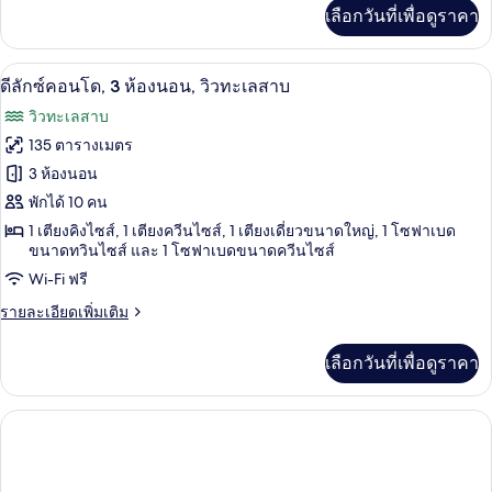
โด,
เพิ่ม
เลือกวันที่เพื่อดูราคา
เติม
2
เกี่ยว
ห้อง
กับ
ดีลักซ์คอนโด, 3 ห้องนอน, วิวทะเลสาบ | บร
เปิด
27
ดี
ดีลักซ์คอนโด, 3 ห้องนอน, วิวทะเลสาบ
นอน,
ลัก
ภาพถ่าย
วิวทะเลสาบ
ซ์
ริม
ทั้งหมด
คอน
135 ตารางเมตร
ทะเลสาบ
โด,
ของ
3 ห้องนอน
2
ห้อง
ดี
พักได้ 10 คน
นอน,
1 เตียงคิงไซส์, 1 เตียงควีนไซส์, 1 เตียงเดี่ยวขนาดใหญ่, 1 โซฟาเบด
ลัก
ริม
ขนาดทวินไซส์ และ 1 โซฟาเบดขนาดควีนไซส์
ทะเลสาบ
ซ์
Wi-Fi ฟรี
คอน
ราย
รายละเอียดเพิ่มเติม
โด,
ละเอียด
เพิ่ม
3
เลือกวันที่เพื่อดูราคา
เติม
ห้อง
เกี่ยว
กับ
นอน,
ดี
ลัก
วิว
ซ์
ทะเลสาบ
คอน