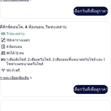
Loft
ละเอียด
เพิ่ม
#25
เลือกวันที่เพื่อดูราคา
เติม
เกี่ยว
กับ
ดีลักซ์คอนโด, 4 ห้องนอน, ริมทะเลสาบ | บร
เปิด
27
3-
ดีลักซ์คอนโด, 4 ห้องนอน, ริมทะเลสาบ
BD
ภาพถ่าย
วิวทะเลสาบ
Cabin
ทั้งหมด
w/
158 ตารางเมตร
Loft
ของ
4 ห้องนอน
#25
ดี
พักได้ 12 คน
1 เตียงคิงไซส์, 2 เตียงควีนไซส์, 2 เตียงสองชั้นขนาดทวินไซส์ และ 1
ลัก
โซฟาเบดขนาดควีนไซส์
ซ์
Wi-Fi ฟรี
คอน
ราย
รายละเอียดเพิ่มเติม
โด,
ละเอียด
เพิ่ม
4
เลือกวันที่เพื่อดูราคา
เติม
ห้อง
เกี่ยว
กับ
นอน,
ดี
ลัก
ริม