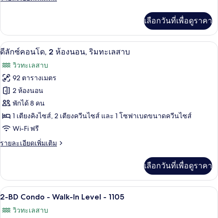
โด,
ละเอียด
เพิ่ม
2
เลือกวันที่เพื่อดูราคา
เติม
ห้อง
เกี่ยว
กับ
นอน,
ดีลักซ์คอนโด, 2 ห้องนอน, ริมทะเลสาบ | บร
เปิด
13
ดี
ดีลักซ์คอนโด, 2 ห้องนอน, ริมทะเลสาบ
ลัก
ริม
ภาพถ่าย
วิวทะเลสาบ
ซ์
ทะเลสาบ
ทั้งหมด
คอน
92 ตารางเมตร
โด,
ของ
2 ห้องนอน
2
ห้อง
ดี
พักได้ 8 คน
นอน,
1 เตียงคิงไซส์, 2 เตียงควีนไซส์ และ 1 โซฟาเบดขนาดควีนไซส์
ลัก
ริม
Wi-Fi ฟรี
ทะเลสาบ
ซ์
ราย
รายละเอียดเพิ่มเติม
คอน
ละเอียด
โด,
เพิ่ม
เลือกวันที่เพื่อดูราคา
เติม
2
เกี่ยว
ห้อง
กับ
สมาร์ททีวี 30 นิ้ว พร้อมช่องเคเบิล, ทีวี
เปิด
21
ดี
2-BD Condo - Walk-In Level - 1105
นอน,
ลัก
ภาพถ่าย
วิวทะเลสาบ
ซ์
ริม