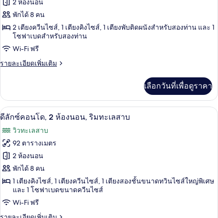
ของ
2 ห้องนอน
วิว
ทะเลสาบ
ดี
พักได้ 8 คน
(Penthouse
2 เตียงควีนไซส์, 1 เตียงคิงไซส์, 1 เตียงพับติดผนังสำหรับสองท่าน และ 1
ลัก
Suite
โซฟาเบดสำหรับสองท่าน
#1211)
ซ์
Wi-Fi ฟรี
คอน
ราย
รายละเอียดเพิ่มเติม
โด,
ละเอียด
เพิ่ม
2
เลือกวันที่เพื่อดูราคา
เติม
ห้อง
เกี่ยว
กับ
นอน,
ดีลักซ์คอนโด, 2 ห้องนอน, ริมทะเลสาบ | บร
เปิด
10
ดี
ดีลักซ์คอนโด, 2 ห้องนอน, ริมทะเลสาบ
ลัก
วิว
ภาพถ่าย
วิวทะเลสาบ
ซ์
ทะเลสาบ
ทั้งหมด
คอน
92 ตารางเมตร
โด,
ของ
2 ห้องนอน
2
ห้อง
ดี
พักได้ 8 คน
นอน,
1 เตียงคิงไซส์, 1 เตียงควีนไซส์, 1 เตียงสองชั้นขนาดทวินไซส์ใหญ่พิเศษ
ลัก
วิว
และ 1 โซฟาเบดขนาดควีนไซส์
ทะเลสาบ
ซ์
Wi-Fi ฟรี
คอน
ราย
รายละเอียดเพิ่มเติม