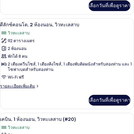
เพิ่ม
2
เลือกวันที่เพื่อดูราคา
เติม
ห้อง
เกี่ยว
กับ
นอน,
สมาร์ททีวี 30 นิ้ว พร้อมช่องเคเบิล, ทีวี
เปิด
24
ดี
ดีลักซ์คอนโด, 2 ห้องนอน, วิวทะเลสาบ
ลัก
วิว
ภาพถ่าย
วิวทะเลสาบ
ซ์
ทะเลสาบ
ทั้งหมด
คอน
92 ตารางเมตร
โด,
ของ
2 ห้องนอน
2
ห้อง
ดี
พักได้ 8 คน
นอน,
2 เตียงควีนไซส์, 1 เตียงคิงไซส์, 1 เตียงพับติดผนังสำหรับสองท่าน และ 1
ลัก
วิว
โซฟาเบดสำหรับสองท่าน
ทะเลสาบ
ซ์
Wi-Fi ฟรี
คอน
ราย
รายละเอียดเพิ่มเติม
โด,
ละเอียด
เพิ่ม
2
เลือกวันที่เพื่อดูราคา
เติม
ห้อง
เกี่ยว
กับ
นอน,
เคบิน, 1 ห้องนอน, วิวทะเลสาบ (#20) | ผ้
เปิด
6
ดี
เคบิน, 1 ห้องนอน, วิวทะเลสาบ (#20)
ลัก
วิว
ภาพถ่าย
วิวทะเลสาบ
ซ์
ทะเลสาบ