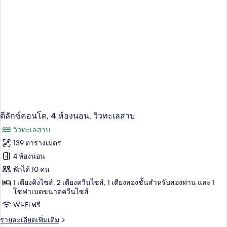
ซ์
ทะเลสาบ
คอน
โด,
4
ห้อง
นอน,
ริม
ทะเลสาบ
ดีลักซ์คอนโด, 4 ห้องนอน, วิวทะเลสาบ
วิวทะเลสาบ
139 ตารางเมตร
4 ห้องนอน
พักได้ 10 คน
1 เตียงคิงไซส์, 2 เตียงควีนไซส์, 1 เตียงสองชั้นสำหรับสองท่าน และ 1
โซฟาเบดขนาดควีนไซส์
Wi-Fi ฟรี
ราย
รายละเอียดเพิ่มเติม