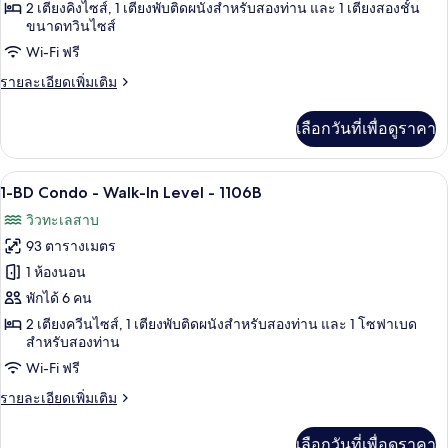
2 เตียงคิงไซส์, 1 เตียงพับติดผนังสำหรับสองท่าน และ 1 เตียงสองชั้น
ลัก
วิว
ขนาดทวินไซส์
ทะเลสาบ
ซ์
Wi-Fi ฟรี
คอน
ราย
รายละเอียดเพิ่มเติม
โด,
ละเอียด
เพิ่ม
1
เลือกวันที่เพื่อดูราคา
เติม
ห้อง
เกี่ยว
กับ
นอน,
ผ้าม่านกันแสง, เตารีด/โต๊ะรีดผ้า, Wi-Fi 
เปิด
11
ดี
1-BD Condo - Walk-In Level - 1106B
ลัก
วิว
ภาพถ่าย
วิวทะเลสาบ
ซ์
ทะเลสาบ,
ทั้งหมด
คอน
93 ตารางเมตร
โด,
ชั้น
ของ
1 ห้องนอน
1
ล่าง
1-
ห้อง
พักได้ 6 คน
นอน,
BD
2 เตียงควีนไซส์, 1 เตียงพับติดผนังสำหรับสองท่าน และ 1 โซฟาเบด
วิว
Condo
สำหรับสองท่าน
ทะเลสาบ,
-
Wi-Fi ฟรี
ชั้น
ล่าง
Walk-
ราย
รายละเอียดเพิ่มเติม
In
ละเอียด
Level
เพิ่ม
เลือกวันที่เพื่อดูราคา