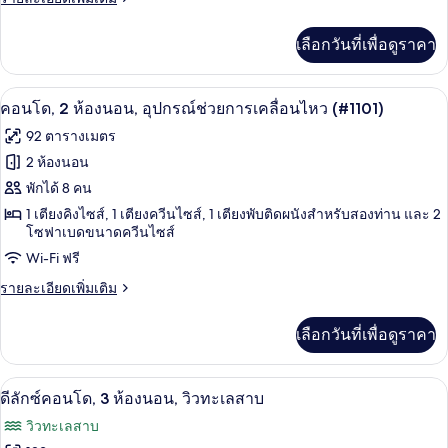
โด,
ละเอียด
เพิ่ม
2
เลือกวันที่เพื่อดูราคา
เติม
ห้อง
เกี่ยว
กับ
นอน,
ผ้าม่านกันแสง, เตารีด/โต๊ะรีดผ้า, Wi-Fi 
เปิด
2
ดี
คอนโด, 2 ห้องนอน, อุปกรณ์ช่วยการเคลื่อนไหว (#1101)
ลัก
ริม
ภาพถ่าย
92 ตารางเมตร
ซ์
ทะเลสาบ
ทั้งหมด
คอน
2 ห้องนอน
โด,
ของ
พักได้ 8 คน
2
ห้อง
คอน
1 เตียงคิงไซส์, 1 เตียงควีนไซส์, 1 เตียงพับติดผนังสำหรับสองท่าน และ 2
นอน,
โซฟาเบดขนาดควีนไซส์
โด,
ริม
Wi-Fi ฟรี
ทะเลสาบ
2
ราย
รายละเอียดเพิ่มเติม
ห้อง
ละเอียด
เพิ่ม
นอน,
เลือกวันที่เพื่อดูราคา
เติม
อุปกรณ์
เกี่ยว
กับ
ช่วย
ดีลักซ์คอนโด, 3 ห้องนอน, วิวทะเลสาบ | ผ
เปิด
23
คอน
ดีลักซ์คอนโด, 3 ห้องนอน, วิวทะเลสาบ
การ
โด,
ภาพถ่าย
วิวทะเลสาบ
2
เคลื่อนไหว