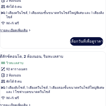
ของ
2 ห้องนอน
ดี
พักได้ 6 คน
1 เตียงควีนไซส์, 1 เตียงสองชั้นขนาดทวินไซส์ใหญ่พิเศษ และ 1 เตียงคิง
ลัก
ไซส์
ซ์
Wi-Fi ฟรี
คอน
ราย
รายละเอียดเพิ่มเติม
โด,
ละเอียด
เพิ่ม
2
เลือกวันที่เพื่อดูราคา
เติม
ห้อง
เกี่ยว
กับ
นอน,
ดีลักซ์คอนโด, 2 ห้องนอน, ริมทะเลสาบ | บร
เปิด
25
ดี
ดีลักซ์คอนโด, 2 ห้องนอน, ริมทะเลสาบ
ลัก
ริม
ภาพถ่าย
วิวทะเลสาบ
ซ์
ทะเลสาบ
ทั้งหมด
คอน
92 ตารางเมตร
โด,
ของ
2 ห้องนอน
2
ห้อง
ดี
พักได้ 8 คน
นอน,
1 เตียงคิงไซส์, 1 เตียงควีนไซส์, 1 เตียงสองชั้นขนาดทวินไซส์ใหญ่พิเศษ
ลัก
ริม
และ 1 โซฟาเบดขนาดควีนไซส์
ทะเลสาบ
ซ์
Wi-Fi ฟรี
คอน
ราย
รายละเอียดเพิ่มเติม