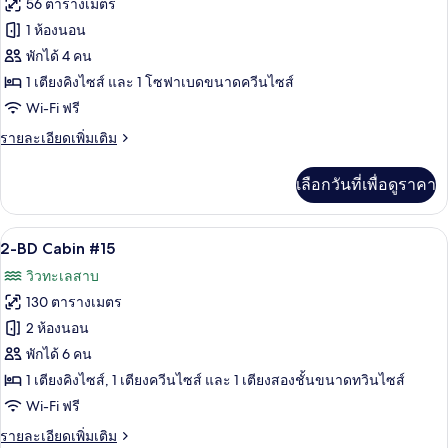
ทั้งหมด
คอน
56 ตารางเมตร
โด,
ของ
1 ห้องนอน
2
ห้อง
เคบิน,
พักได้ 4 คน
นอน,
1
1 เตียงคิงไซส์ และ 1 โซฟาเบดขนาดควีนไซส์
วิว
ห้อง
Wi-Fi ฟรี
ทะเลสาบ
นอน,
ราย
รายละเอียดเพิ่มเติม
ละเอียด
วิว
เพิ่ม
เลือกวันที่เพื่อดูราคา
เติม
ทะเลสาบ
เกี่ยว
(#20)
กับ
2-BD Cabin #15 | ผ้าม่านกันแสง, เตารีด/
เปิด
7
เคบิน,
2-BD Cabin #15
1
ภาพถ่าย
วิวทะเลสาบ
ห้อง
ทั้งหมด
นอน,
130 ตารางเมตร
วิว
ของ
2 ห้องนอน
ทะเลสาบ
2-
(#20)
พักได้ 6 คน
BD
1 เตียงคิงไซส์, 1 เตียงควีนไซส์ และ 1 เตียงสองชั้นขนาดทวินไซส์
Cabin
Wi-Fi ฟรี
#15
ราย
รายละเอียดเพิ่มเติม