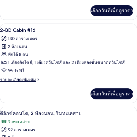
ละเอียด
เพิ่ม
เลือกวันที่เพื่อดูราคา
เติม
เกี่ยว
กับ
2-BD Cabin #16 | ผ้าม่านกันแสง, เตารีด/
เปิด
7
2-
2-BD Cabin #16
BD
ภาพถ่าย
130 ตารางเมตร
Cabin
ทั้งหมด
#15
2 ห้องนอน
ของ
พักได้ 8 คน
2-
1 เตียงคิงไซส์, 1 เตียงควีนไซส์ และ 2 เตียงสองชั้นขนาดทวินไซส์
BD
Wi-Fi ฟรี
Cabin
ราย
รายละเอียดเพิ่มเติม
#16
ละเอียด
เพิ่ม
เลือกวันที่เพื่อดูราคา
เติม
เกี่ยว
กับ
ดีลักซ์คอนโด, 2 ห้องนอน, ริมทะเลสาบ | บร
เปิด
23
2-
ดีลักซ์คอนโด, 2 ห้องนอน, ริมทะเลสาบ
BD
ภาพถ่าย
วิวทะเลสาบ
Cabin
ทั้งหมด
#16
92 ตารางเมตร