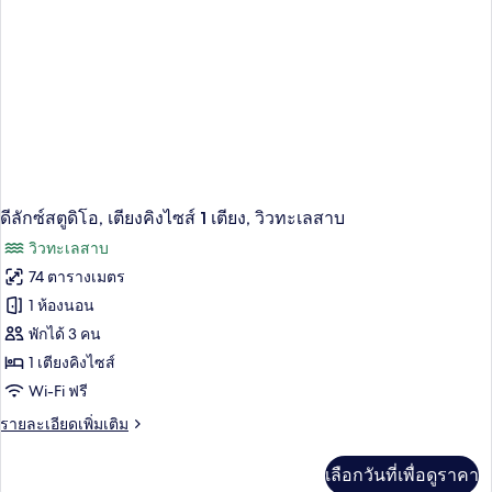
โด,
3
ห้อง
นอน,
วิว
ทะเลสาบ
ดีลักซ์สตูดิโอ, เตียงคิงไซส์ 1 เตียง, วิวทะเลสาบ
วิวทะเลสาบ
74 ตารางเมตร
1 ห้องนอน
พักได้ 3 คน
1 เตียงคิงไซส์
Wi-Fi ฟรี
ราย
รายละเอียดเพิ่มเติม
ละเอียด
เพิ่ม
เลือกวันที่เพื่อดูราคา
เติม