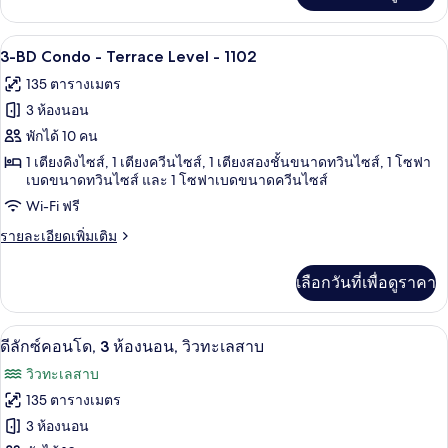
ห้อง
เกี่ยว
กับ
นอน,
3-BD Condo - Terrace Level - 1102 | ผ้า
เปิด
26
ดี
3-BD Condo - Terrace Level - 1102
ลัก
ริม
ภาพถ่าย
135 ตารางเมตร
ซ์
ทะเลสาบ
ทั้งหมด
คอน
3 ห้องนอน
โด,
ของ
พักได้ 10 คน
2
3-
ห้อง
1 เตียงคิงไซส์, 1 เตียงควีนไซส์, 1 เตียงสองชั้นขนาดทวินไซส์, 1 โซฟา
นอน,
เบดขนาดทวินไซส์ และ 1 โซฟาเบดขนาดควีนไซส์
BD
ริม
Condo
Wi-Fi ฟรี
ทะเลสาบ
-
ราย
รายละเอียดเพิ่มเติม
Terrace
ละเอียด
เพิ่ม
Level
เลือกวันที่เพื่อดูราคา
เติม
-
เกี่ยว
1102
กับ
ดีลักซ์คอนโด, 3 ห้องนอน, วิวทะเลสาบ | ผ
เปิด
26
3-
ดีลักซ์คอนโด, 3 ห้องนอน, วิวทะเลสาบ
BD
ภาพถ่าย
วิวทะเลสาบ
Condo
ทั้งหมด
-
135 ตารางเมตร
Terrace
ของ
3 ห้องนอน
Level