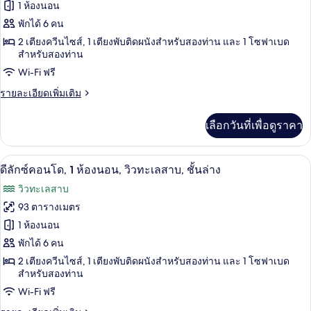
ชั้น
ของ
1 ห้องนอน
1
ล่าง
ห้อง
ดี
พักได้ 6 คน
นอน,
2 เตียงควีนไซส์, 1 เตียงพับติดผนังสำหรับสองท่าน และ 1 โซฟาเบด
ลัก
วิว
สำหรับสองท่าน
ทะเลสาบ,
ซ์
Wi-Fi ฟรี
ชั้น
คอน
ล่าง
ราย
รายละเอียดเพิ่มเติม
โด,
ละเอียด
เพิ่ม
1
เลือกวันที่เพื่อดูราคา
เติม
ห้อง
เกี่ยว
กับ
นอน,
ผ้าม่านกันแสง, เตารีด/โต๊ะรีดผ้า, Wi-Fi 
เปิด
14
ดี
ดีลักซ์คอนโด, 1 ห้องนอน, วิวทะเลสาบ, ชั้นล่าง
ลัก
วิว
ภาพถ่าย
วิวทะเลสาบ
ซ์
ทะเลสาบ,
ทั้งหมด
คอน
93 ตารางเมตร
โด,
ชั้น
ของ
1 ห้องนอน
1
ล่าง
ห้อง
ดี
พักได้ 6 คน
นอน,
2 เตียงควีนไซส์, 1 เตียงพับติดผนังสำหรับสองท่าน และ 1 โซฟาเบด
ลัก
วิว
สำหรับสองท่าน
ทะเลสาบ,
ซ์
Wi-Fi ฟรี
ชั้น
คอน
ล่าง