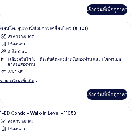
ละเอียด
เพิ่ม
เลือกวันที่เพื่อดูราคา
เติม
เกี่ยว
กับ
ผ้าม่านกันแสง, เตารีด/โต๊ะรีดผ้า, Wi-Fi 
เปิด
1
ดี
คอนโด, อุปกรณ์ช่วยการเคลื่อนไหว (#1101)
ลัก
ภาพถ่าย
93 ตารางเมตร
ซ์
ทั้งหมด
คอน
1 ห้องนอน
โด,
ของ
พักได้ 6 คน
4
ห้อง
คอน
1 เตียงควีนไซส์, 1 เตียงพับติดผนังสำหรับสองท่าน และ 1 โซฟาเบด
นอน,
สำหรับสองท่าน
โด,
วิว
Wi-Fi ฟรี
ทะเลสาบ
อุปกรณ์
ราย
รายละเอียดเพิ่มเติม
ช่วย
ละเอียด
เพิ่ม
การ
เลือกวันที่เพื่อดูราคา
เติม
เคลื่อนไหว
เกี่ยว
กับ
(#1101)
สมาร์ททีวี 30 นิ้ว พร้อมช่องเคเบิล, ทีวี
เปิด
13
คอน
1-BD Condo - Walk-In Level - 1105B
โด,
ภาพถ่าย
93 ตารางเมตร
อุปกรณ์
ทั้งหมด
ช่วย
1 ห้องนอน