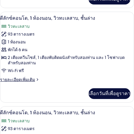
เติม
-
เกี่ยว
1106B
กับ
สมาร์ททีวี 30 นิ้ว พร้อมช่องเคเบิล, ทีวี
เปิด
14
1-
ดีลักซ์คอนโด, 1 ห้องนอน, วิวทะเลสาบ, ชั้นล่าง
BD
ภาพถ่าย
วิวทะเลสาบ
Condo
ทั้งหมด
-
93 ตารางเมตร
Walk-
ของ
1 ห้องนอน
In
Level
ดี
พักได้ 6 คน
-
2 เตียงควีนไซส์, 1 เตียงพับติดผนังสำหรับสองท่าน และ 1 โซฟาเบด
ลัก
1106B
สำหรับสองท่าน
ซ์
Wi-Fi ฟรี
คอน
ราย
รายละเอียดเพิ่มเติม
โด,
ละเอียด
เพิ่ม
1
เลือกวันที่เพื่อดูราคา
เติม
ห้อง
เกี่ยว
กับ
นอน,
ดีลักซ์คอนโด, 1 ห้องนอน, วิวทะเลสาบ, ชั้น
เปิด
15
ดี
ดีลักซ์คอนโด, 1 ห้องนอน, วิวทะเลสาบ, ชั้นล่าง
ลัก
วิว
ภาพถ่าย
วิวทะเลสาบ
ซ์
ทะเลสาบ,
ทั้งหมด
คอน
93 ตารางเมตร
โด,