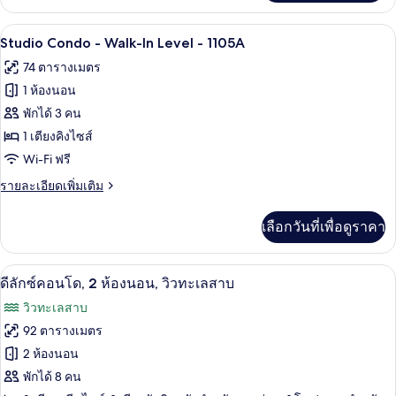
เกี่ยว
กับ
ผ้าม่านกันแสง, เตารีด/โต๊ะรีดผ้า, Wi-Fi 
เปิด
8
ดี
Studio Condo - Walk-In Level - 1105A
ลัก
ภาพถ่าย
74 ตารางเมตร
ซ์
ทั้งหมด
สตู
1 ห้องนอน
ดิ
ของ
พักได้ 3 คน
โอ,
Studio
เตียง
1 เตียงคิงไซส์
คิง
Condo
Wi-Fi ฟรี
ไซส์
-
1
ราย
รายละเอียดเพิ่มเติม
Walk-
เตียง,
ละเอียด
วิว
In
เพิ่ม
เลือกวันที่เพื่อดูราคา
ทะเลสาบ
เติม
Level
เกี่ยว
-
กับ
ผ้าม่านกันแสง, เตารีด/โต๊ะรีดผ้า, Wi-Fi 
เปิด
1105A
24
Studio
ดีลักซ์คอนโด, 2 ห้องนอน, วิวทะเลสาบ
Condo
ภาพถ่าย
วิวทะเลสาบ
-
ทั้งหมด
Walk-
92 ตารางเมตร
In
ของ
2 ห้องนอน
Level
-
ดี
พักได้ 8 คน
1105A