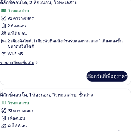
เปิด
25
ดี
ดีลักซ์คอนโด, 2 ห้องนอน, วิวทะเลสาบ
ลัก
วิว
ภาพถ่าย
วิวทะเลสาบ
ซ์
ทะเลสาบ
ทั้งหมด
คอน
92 ตารางเมตร
โด,
ของ
2 ห้องนอน
2
ห้อง
ดี
พักได้ 8 คน
นอน,
2 เตียงคิงไซส์, 1 เตียงพับติดผนังสำหรับสองท่าน และ 1 เตียงสองชั้น
ลัก
วิว
ขนาดทวินไซส์
ทะเลสาบ
ซ์
Wi-Fi ฟรี
คอน
ราย
รายละเอียดเพิ่มเติม
โด,
ละเอียด
เพิ่ม
2
เลือกวันที่เพื่อดูราคา
เติม
ห้อง
เกี่ยว
กับ
นอน,
สมาร์ททีวี 30 นิ้ว พร้อมช่องเคเบิล, ทีวี
เปิด
16
ดี
ดีลักซ์คอนโด, 1 ห้องนอน, วิวทะเลสาบ, ชั้นล่าง
ลัก
วิว
ภาพถ่าย
วิวทะเลสาบ
ซ์
ทะเลสาบ
ทั้งหมด
คอน
93 ตารางเมตร
โด,
ของ
1 ห้องนอน
2
ห้อง
ดี
พักได้ 6 คน
นอน,