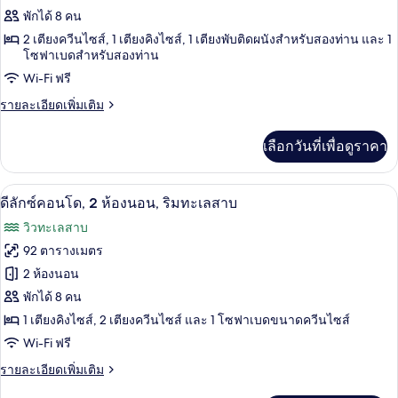
โด,
ของ
พักได้ 8 คน
2
2-
ห้อง
2 เตียงควีนไซส์, 1 เตียงคิงไซส์, 1 เตียงพับติดผนังสำหรับสองท่าน และ 1
นอน,
โซฟาเบดสำหรับสองท่าน
BD
วิว
Condo
Wi-Fi ฟรี
ทะเลสาบ
-
ราย
รายละเอียดเพิ่มเติม
Terrace
ละเอียด
เพิ่ม
Level
เลือกวันที่เพื่อดูราคา
เติม
-
เกี่ยว
1201
กับ
ดีลักซ์คอนโด, 2 ห้องนอน, ริมทะเลสาบ 
เปิด
19
2-
ดีลักซ์คอนโด, 2 ห้องนอน, ริมทะเลสาบ
BD
ภาพถ่าย
วิวทะเลสาบ
Condo
ทั้งหมด
-
92 ตารางเมตร
Terrace
ของ
2 ห้องนอน
Level
-
ดี
พักได้ 8 คน
1201
1 เตียงคิงไซส์, 2 เตียงควีนไซส์ และ 1 โซฟาเบดขนาดควีนไซส์
ลัก
Wi-Fi ฟรี
ซ์
ราย
รายละเอียดเพิ่มเติม
คอน
ละเอียด