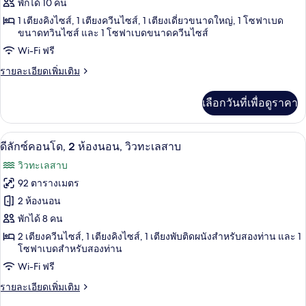
-
ดี
พักได้ 10 คน
1102
1 เตียงคิงไซส์, 1 เตียงควีนไซส์, 1 เตียงเดี่ยวขนาดใหญ่, 1 โซฟาเบด
ลัก
ขนาดทวินไซส์ และ 1 โซฟาเบดขนาดควีนไซส์
ซ์
Wi-Fi ฟรี
คอน
ราย
รายละเอียดเพิ่มเติม
โด,
ละเอียด
เพิ่ม
3
เลือกวันที่เพื่อดูราคา
เติม
ห้อง
เกี่ยว
กับ
นอน,
สมาร์ททีวี 30 นิ้ว พร้อมช่องเคเบิล, ทีวี
เปิด
25
ดี
ดีลักซ์คอนโด, 2 ห้องนอน, วิวทะเลสาบ
ลัก
วิว
ภาพถ่าย
วิวทะเลสาบ
ซ์
ทะเลสาบ
ทั้งหมด
คอน
92 ตารางเมตร
โด,
ของ
2 ห้องนอน
3
ห้อง
ดี
พักได้ 8 คน
นอน,
2 เตียงควีนไซส์, 1 เตียงคิงไซส์, 1 เตียงพับติดผนังสำหรับสองท่าน และ 1
ลัก
วิว
โซฟาเบดสำหรับสองท่าน
ทะเลสาบ
ซ์
Wi-Fi ฟรี
คอน
ราย
รายละเอียดเพิ่มเติม
โด,
ละเอียด