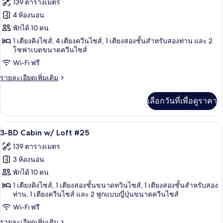
ทั้งหมด
ห้อง
139 ตารางเมตร
(#1101)
นอน,
ของ
4 ห้องนอน
อุปกรณ์
ช่วย
ดี
พักได้ 10 คน
การ
1 เตียงคิงไซส์, 4 เตียงควีนไซส์, 1 เตียงสองชั้นสำหรับสองท่าน และ 2
ลัก
เคลื่อนไหว
โซฟาเบดขนาดควีนไซส์
(#1101)
ซ์
Wi-Fi ฟรี
คอน
ราย
รายละเอียดเพิ่มเติม
โด,
ละเอียด
เพิ่ม
3
เลือกวันที่เพื่อดูราคา
เติม
ห้อง
เกี่ยว
กับ
นอน,
3-BD Cabin w/ Loft #25 | ผ้าม่านกันแสง,
เปิด
10
ดี
3-BD Cabin w/ Loft #25
ลัก
วิว
ภาพถ่าย
139 ตารางเมตร
ซ์
ทะเลสาบ
ทั้งหมด
คอน
3 ห้องนอน
โด,
ของ
พักได้ 10 คน
3
3-
ห้อง
1 เตียงคิงไซส์, 1 เตียงสองชั้นขนาดทวินไซส์, 1 เตียงสองชั้นสำหรับสอง
นอน,
ท่าน, 1 เตียงควีนไซส์ และ 2 ฟูกแบบญี่ปุ่นขนาดควีนไซส์
BD
วิว
Cabin
Wi-Fi ฟรี
ทะเลสาบ
w/
ราย
รายละเอียดเพิ่มเติม