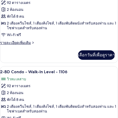
ทั้งหมด
คอน
92 ตารางเมตร
ทะเลสาบ
โด,
ของ
2 ห้องนอน
2
2-
ห้อง
พักได้ 8 คน
นอน,
BD
2 เตียงควีนไซส์, 1 เตียงคิงไซส์, 1 เตียงพับติดผนังสำหรับสองท่าน และ 1
ริม
Condo
โซฟาเบดสำหรับสองท่าน
ทะเลสาบ
-
Wi-Fi ฟรี
Walk-
ราย
รายละเอียดเพิ่มเติม
In
ละเอียด
Level
เพิ่ม
เลือกวันที่เพื่อดูราคา
เติม
-
เกี่ยว
1105
กับ
ผ้าม่านกันแสง, เตารีด/โต๊ะรีดผ้า, Wi-Fi 
เปิด
20
2-
2-BD Condo - Walk-In Level - 1106
BD
ภาพถ่าย
วิวทะเลสาบ
Condo
ทั้งหมด
-
92 ตารางเมตร
Walk-
ของ
2 ห้องนอน
In
2-
Level
พักได้ 8 คน
-
BD
2 เตียงควีนไซส์, 1 เตียงคิงไซส์, 1 เตียงพับติดผนังสำหรับสองท่าน และ 1
1105
Condo
โซฟาเบดสำหรับสองท่าน
-