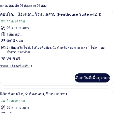
กรอง
แสดงห้องพัก 91 ห้องจาก 91 ห้อง
ที่
สมาร์ททีวี 30 นิ้ว พร้อมช่องเคเบิล, ทีวี
เปิด
มี
12
คอนโด, 1 ห้องนอน, วิวทะเลสาบ (Penthouse Suite #1211)
ให้
ภาพถ่าย
วิวทะเลสาบ
สำหรับ
ทั้งหมด
93 ตารางเมตร
ห้อง
ของ
1 ห้องนอน
พัก
คอน
พักได้ 6 คน
2 เตียงควีนไซส์, 1 เตียงพับติดผนังสำหรับสองท่าน และ 1 โซฟาเบด
โด,
สำหรับสองท่าน
1
Wi-Fi ฟรี
ห้อง
ราย
รายละเอียดเพิ่มเติม
นอน,
ละเอียด
เพิ่ม
วิว
เลือกวันที่เพื่อดูราคา
เติม
ทะเลสาบ
เกี่ยว
กับ
(Penthouse
สมาร์ททีวี 30 นิ้ว พร้อมช่องเคเบิล, ทีวี
เปิด
22
คอน
ดีลักซ์คอนโด, 2 ห้องนอน, วิวทะเลสาบ
Suite
โด,
ภาพถ่าย
วิวทะเลสาบ
#1211)
1
ทั้งหมด
ห้อง
92 ตารางเมตร
นอน,