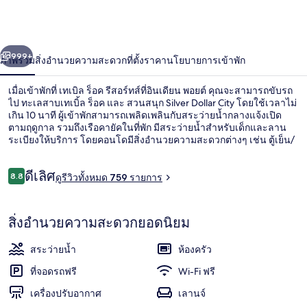
รี
สอร์ทส์
่อน
ถัดไป
น้า
999+
ภาพรวม
สิ่งอำนวยความสะดวก
ที่ตั้ง
ราคา
นโยบายการเข้าพัก
ที่
อิน
เมื่อเข้าพักที่ เทเบิล ร็อค รีสอร์ทส์ที่อินเดียน พอยต์ คุณจะสามารถขับรถ
ไป ทะเลสาบเทเบิ้ล ร็อค และ สวนสนุก Silver Dollar City โดยใช้เวลาไม่
เดีย
เกิน 10 นาที ผู้เข้าพักสามารถเพลิดเพลินกับสระว่ายน้ำกลางแจ้งเปิด
ตามฤดูกาล รวมถึงเรือคายัคในที่พัก มีสระว่ายน้ำสำหรับเด็กและลาน
ระเบียงให้บริการ โดยคอนโดมีสิ่งอำนวยความสะดวกต่างๆ เช่น ตู้เย็น/
น
ตู้แช่แข็งและไมโครเวฟ พนักงานและทำเลได้ใจนักเดินทางไปเต็มๆ
พอ
รีวิว
ดีเลิศ
8.8
ดูรีวิวทั้งหมด 759 รายการ
8.8 จาก 10
ยต์
สระว่ายน้ำกลางแจ้งเปิดตามฤดูกาล, ร่มร
สิ่งอำนวยความสะดวกยอดนิยม
สระว่ายน้ำ
ห้องครัว
ที่จอดรถฟรี
Wi-Fi ฟรี
เครื่องปรับอากาศ
เลานจ์