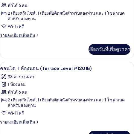
การ
ของ
พักได้ 6 คน
เคลื่อนไหว
1-
(#1101)
2 เตียงควีนไซส์, 1 เตียงพับติดผนังสำหรับสองท่าน และ 1 โซฟาเบด
สำหรับสองท่าน
BD
Condo
Wi-Fi ฟรี
-
ราย
รายละเอียดเพิ่มเติม
Walk-
ละเอียด
เพิ่ม
In
เลือกวันที่เพื่อดูราคา
เติม
Level
เกี่ยว
-
กับ
ผ้าม่านกันแสง, เตารีด/โต๊ะรีดผ้า, Wi-Fi 
เปิด
14
1105B
1-
คอนโด, 1 ห้องนอน (Terrace Level #1201B)
BD
ภาพถ่าย
93 ตารางเมตร
Condo
ทั้งหมด
-
1 ห้องนอน
Walk-
ของ
พักได้ 6 คน
In
Level
คอน
2 เตียงควีนไซส์, 1 เตียงพับติดผนังสำหรับสองท่าน และ 1 โซฟาเบด
-
สำหรับสองท่าน
โด,
1105B
Wi-Fi ฟรี
1
ราย
รายละเอียดเพิ่มเติม
ห้อง
ละเอียด
เพิ่ม
นอน