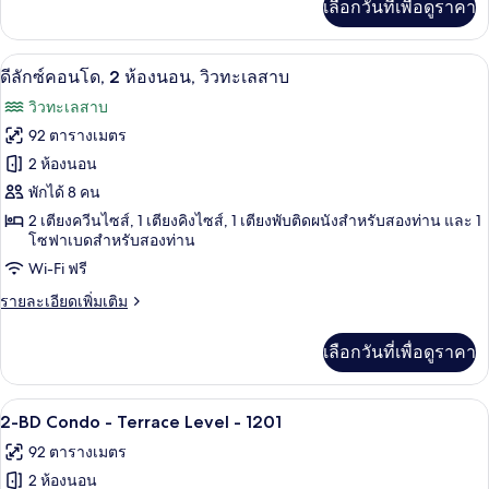
เลือกวันที่เพื่อดูราคา
เติม
(Terrace
เกี่ยว
Level
กับ
ระเบียง
เปิด
2
คอน
#1201B)
ดีลักซ์คอนโด, 2 ห้องนอน, วิวทะเลสาบ
โด,
ภาพถ่าย
วิวทะเลสาบ
1
ทั้งหมด
ห้อง
92 ตารางเมตร
นอน
ของ
2 ห้องนอน
(Terrace
Level
ดี
พักได้ 8 คน
#1201B)
2 เตียงควีนไซส์, 1 เตียงคิงไซส์, 1 เตียงพับติดผนังสำหรับสองท่าน และ 1
ลัก
โซฟาเบดสำหรับสองท่าน
ซ์
Wi-Fi ฟรี
คอน
ราย
รายละเอียดเพิ่มเติม
โด,
ละเอียด
เพิ่ม
2
เลือกวันที่เพื่อดูราคา
เติม
ห้อง
เกี่ยว
กับ
นอน,
ผ้าม่านกันแสง, เตารีด/โต๊ะรีดผ้า, Wi-Fi 
เปิด
23
ดี
2-BD Condo - Terrace Level - 1201
ลัก
วิว
ภาพถ่าย
92 ตารางเมตร
ซ์
ทะเลสาบ
ทั้งหมด
คอน
2 ห้องนอน