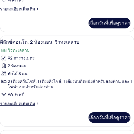
Wi-Fi ฟรี
Walk-
ราย
รายละเอียดเพิ่มเติม
In
ละเอียด
Level
เพิ่ม
เลือกวันที่เพื่อดูราคา
เติม
-
เกี่ยว
1106
กับ
ดีลักซ์คอนโด, 2 ห้องนอน, วิวทะเลสาบ | บร
เปิด
24
2-
ดีลักซ์คอนโด, 2 ห้องนอน, วิวทะเลสาบ
BD
ภาพถ่าย
วิวทะเลสาบ
Condo
ทั้งหมด
-
92 ตารางเมตร
Walk-
ของ
2 ห้องนอน
In
Level
ดี
พักได้ 8 คน
-
2 เตียงควีนไซส์, 1 เตียงคิงไซส์, 1 เตียงพับติดผนังสำหรับสองท่าน และ 1
ลัก
1106
โซฟาเบดสำหรับสองท่าน
ซ์
Wi-Fi ฟรี
คอน
ราย
รายละเอียดเพิ่มเติม
โด,
ละเอียด
เพิ่ม
2
เลือกวันที่เพื่อดูราคา
เติม
ห้อง
เกี่ยว
กับ
นอน,
สมาร์ททีวี 30 นิ้ว พร้อมช่องเคเบิล, ทีวี