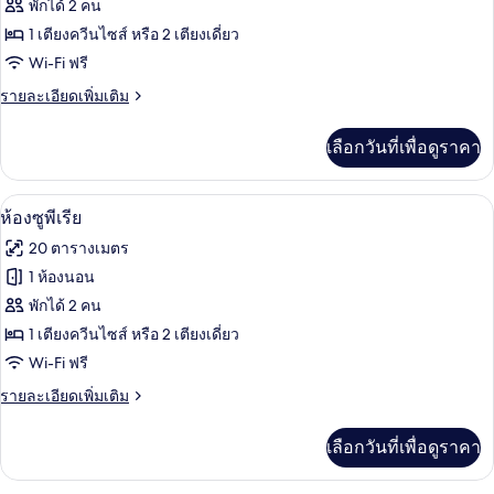
ห้อง
พักได้ 2 คน
1 เตียงควีนไซส์ หรือ 2 เตียงเดี่ยว
ดี
Wi-Fi ฟรี
ลัก
ราย
รายละเอียดเพิ่มเติม
ซ์
ละเอียด
(Deluxe)
เพิ่ม
เลือกวันที่เพื่อดูราคา
เติม
เกี่ยว
กับ
เครื่องนอนป้องกันสารก่อภูมิแพ้, ผ้านวมข
เปิด
9
ห้อง
ห้องซูพีเรีย
ดี
ภาพถ่าย
20 ตารางเมตร
ลัก
ทั้งหมด
ซ์
1 ห้องนอน
(Deluxe)
ของ
พักได้ 2 คน
ห้อง
1 เตียงควีนไซส์ หรือ 2 เตียงเดี่ยว
Wi-Fi ฟรี
ซู
ราย
รายละเอียดเพิ่มเติม
พี
ละเอียด
เรีย
เพิ่ม
เลือกวันที่เพื่อดูราคา
เติม
เกี่ยว
กับ