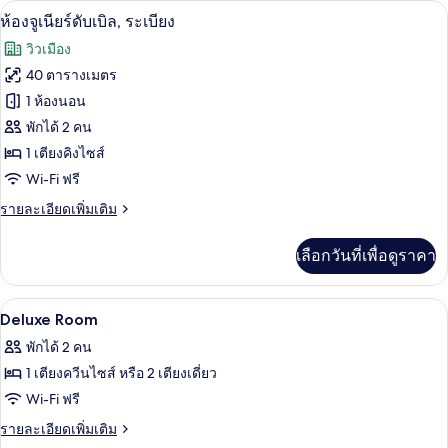
เครื่องนอนป้องกันสารก่อภูมิแพ้, ผ้านวมข
เปิด
4
ห้อง
ห้องจูเนียร์ดับเบิล, ระเบียง
ซู
ภาพถ่าย
วิวเมือง
พี
ทั้งหมด
เรีย
40 ตารางเมตร
ของ
1 ห้องนอน
ห้อง
พักได้ 2 คน
1 เตียงคิงไซส์
จู
Wi-Fi ฟรี
เนียร์
ราย
รายละเอียดเพิ่มเติม
ดับเบิล,
ละเอียด
ระเบียง
เพิ่ม
เลือกวันที่เพื่อดูราคา
เติม
เกี่ยว
กับ
เครื่องนอนป้องกันสารก่อภูมิแพ้, ผ้านวมข
เปิด
9
ห้อง
Deluxe Room
จู
ภาพถ่าย
พักได้ 2 คน
เนียร์
ทั้งหมด
ดับเบิล,
1 เตียงควีนไซส์ หรือ 2 เตียงเดี่ยว
ระเบียง
ของ
Wi-Fi ฟรี
Deluxe
ราย
รายละเอียดเพิ่มเติม
Room
ละเอียด