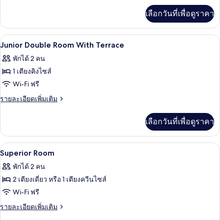
เพิ่ม
เลือกวันที่เพื่อดูราคา
เติม
เกี่ยว
กับ
เครื่องนอนป้องกันสารก่อภูมิแพ้, ผ้านวมข
เปิด
4
Deluxe
Junior Double Room With Terrace
Room
ภาพถ่าย
พักได้ 2 คน
ทั้งหมด
1 เตียงคิงไซส์
ของ
Wi-Fi ฟรี
Junior
ราย
รายละเอียดเพิ่มเติม
Double
ละเอียด
เพิ่ม
Room
เลือกวันที่เพื่อดูราคา
เติม
With
เกี่ยว
Terrace
กับ
เครื่องนอนป้องกันสารก่อภูมิแพ้, ผ้านวมข
เปิด
8
Junior
Superior Room
Double
ภาพถ่าย
พักได้ 2 คน
Room
ทั้งหมด
With
2 เตียงเดี่ยว หรือ 1 เตียงควีนไซส์
Terrace
ของ
Wi-Fi ฟรี
Superior
ราย
รายละเอียดเพิ่มเติม
Room
ละเอียด