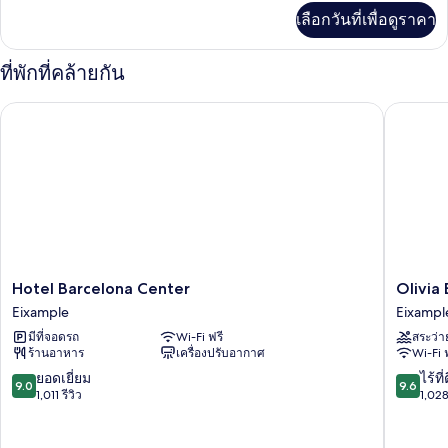
เพิ่ม
เลือกวันที่เพื่อดูราคา
เติม
เกี่ยว
กับ
ที่พักที่คล้ายกัน
Superior
Room
Hotel Barcelona Center
Olivia B
Hotel
Olivia
Hotel Barcelona Center
Olivia
Barcelona
Balmes
Eixample
Eixampl
Center
Hotel
มีที่จอดรถ
Wi-Fi ฟรี
สระว่า
Eixample
Eixampl
ร้านอาหาร
เครื่องปรับอากาศ
Wi-Fi 
9.0
9.6
ยอดเยี่ยม
ไร้ที่
9.0
9.6
จาก
จาก
1,011 รีวิว
1,028
10,
10,
ยอด
ไร้