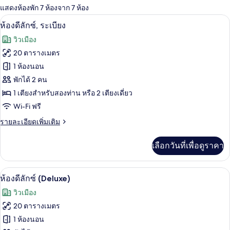
แสดงห้องพัก 7 ห้องจาก 7 ห้อง
ที่
เครื่องนอนป้องกันสารก่อภูมิแพ้, ผ้านวมข
เปิด
มี
6
ห้องดีลักซ์, ระเบียง
ให้
ภาพถ่าย
วิวเมือง
สำหรับ
ทั้งหมด
20 ตารางเมตร
ห้อง
ของ
1 ห้องนอน
พัก
ห้อง
พักได้ 2 คน
1 เตียงสำหรับสองท่าน หรือ 2 เตียงเดี่ยว
ดี
Wi-Fi ฟรี
ลัก
ราย
รายละเอียดเพิ่มเติม
ซ์,
ละเอียด
ระเบียง
เพิ่ม
เลือกวันที่เพื่อดูราคา
เติม
เกี่ยว
กับ
ห้องดีลักซ์ (Deluxe) | เครื่องนอนป้องกัน
เปิด
7
ห้อง
ห้องดีลักซ์ (Deluxe)
ดี
ภาพถ่าย
วิวเมือง
ลัก
ทั้งหมด
ซ์,
20 ตารางเมตร
ระเบียง
ของ
1 ห้องนอน