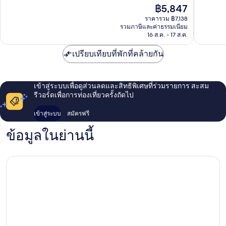
เยี่ยม,
ที่
ราคา
฿5,847
1,011
ติ,
ปัจจุบัน
รีวิว
1,028
ราคารวม ฿7,138
คือ
รวมภาษีและค่าธรรมเนียม
รีวิว
฿5,847
16 ส.ค. - 17 ส.ค.
เปรียบเทียบที่พักที่คล้ายกัน
เข้าสู่ระบบเพื่อดูส่วนลดและสิทธิพิเศษที่ร่วมรายการ สะสม
รีวอร์ดเพื่อการท่องเที่ยวครั้งถัดไป
เข้าสู่ระบบ
สมัครฟรี
ข้อมูลในย่านนี้