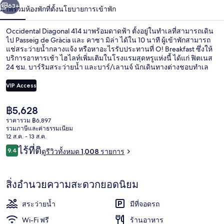
น้า
63+
ภาพรวม
ห้องพัก
ที่ตั้ง
นโยบายการเข้าพัก
Occidental Diagonal 414 มาพร้อมดาดฟ้า ตั้งอยู่ในทำเลที่สามารถเดิน
ไป Passeig de Gràcia และ คาซา มิล่า ได้ใน 10 นาที ผู้เข้าพักสามารถ
แช่สระว่ายน้ำกลางแจ้ง หรือหาอะไรรับประทานที่ O! Breakfast ซึ่งให้
บริการอาหารเช้า ไฮไลท์เพิ่มเติมในโรงแรมสุดหรูแห่งนี้ ได้แก่ ฟิตเนส
24 ชม. บาร์ริมสระว่ายน้ำ และบาร์/เลานจ์ นักเดินทางต่างชอบทำเล
ของที่พักในเรื่องสถานที่ท่องเที่ยว และเพราะสามารถเดินไปขนส่ง
สาธารณะได้ใกล้ๆ โดย สถานี Verdaguer อยู่ห่างออกไปเพียง 5 นาที
VIP Access
และ สถานี Diagonal อยู่ห่างออกไปเพียง 6 นาที
ราคา
฿5,628
สระว่ายน้ำกลางแจ้ง เปิด 9:00 น. ถึง 18
ปัจจุบัน
ราคารวม ฿6,897
฿5,628
รวมภาษีและค่าธรรมเนียม
12 ส.ค. - 13 ส.ค.
รีวิว
ไร้ที่ติ
9.4
ดูรีวิวทั้งหมด 1,008 รายการ
9.4 จาก 10
สิ่งอำนวยความสะดวกยอดนิยม
สระว่ายน้ำ
มีที่จอดรถ
Wi-Fi ฟรี
ร้านอาหาร