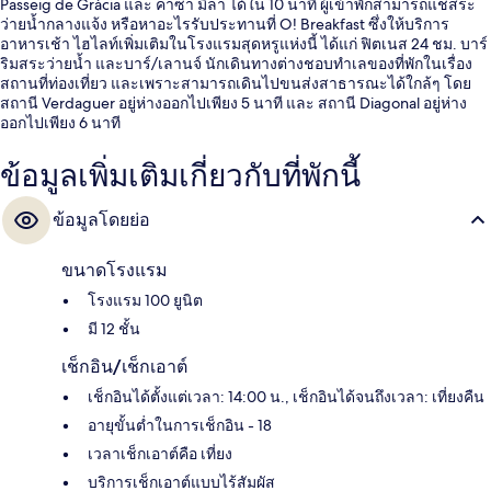
Passeig de Gràcia และ คาซา มิล่า ได้ใน 10 นาที ผู้เข้าพักสามารถแช่สระ
ว่ายน้ำกลางแจ้ง หรือหาอะไรรับประทานที่ O! Breakfast ซึ่งให้บริการ
อาหารเช้า ไฮไลท์เพิ่มเติมในโรงแรมสุดหรูแห่งนี้ ได้แก่ ฟิตเนส 24 ชม. บาร์
ริมสระว่ายน้ำ และบาร์/เลานจ์ นักเดินทางต่างชอบทำเลของที่พักในเรื่อง
สถานที่ท่องเที่ยว และเพราะสามารถเดินไปขนส่งสาธารณะได้ใกล้ๆ โดย
สถานี Verdaguer อยู่ห่างออกไปเพียง 5 นาที และ สถานี Diagonal อยู่ห่าง
ออกไปเพียง 6 นาที
ข้อมูลเพิ่มเติมเกี่ยวกับที่พักนี้
ข้อมูลโดยย่อ
ขนาดโรงแรม
โรงแรม 100 ยูนิต
มี 12 ชั้น
เช็กอิน/เช็กเอาต์
เช็กอินได้ตั้งแต่เวลา: 14:00 น., เช็กอินได้จนถึงเวลา: เที่ยงคืน
อายุขั้นต่ำในการเช็กอิน - 18
เวลาเช็กเอาต์คือ เที่ยง
บริการเช็กเอาต์แบบไร้สัมผัส