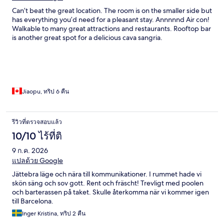
Can’t beat the great location. The room is on the smaller side but
has everything you’d need for a pleasant stay. Annnnnd Air con!
Walkable to many great attractions and restaurants. Rooftop bar
is another great spot for a delicious cava sangria.
Jiaopu, ทริป 6 คืน
รีวิวที่ตรวจสอบแล้ว
10/10 ไร้ที่ติ
9 ก.ค. 2026
แปลด้วย Google
Jättebra läge och nära till kommunikationer. I rummet hade vi
skön säng och sov gott. Rent och fräscht! Trevligt med poolen
och barterassen på taket. Skulle återkomma när vi kommer igen
till Barcelona.
Inger Kristina, ทริป 2 คืน