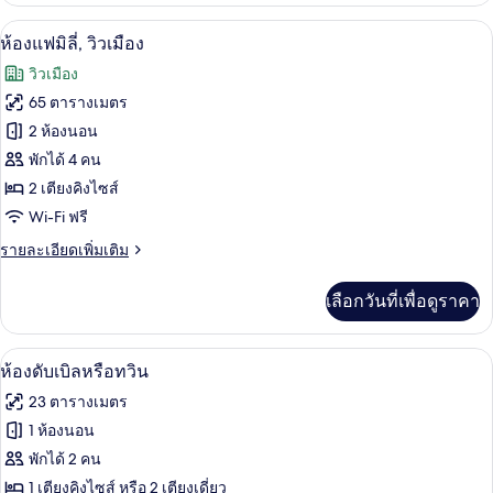
กับ
ผ้าปูที่นอนฝ้ายอียิปต์, เครื่องนอนระดับพ
เปิด
4
ห้อง
ห้องแฟมิลี่, วิวเมือง
แฟ
ภาพถ่าย
วิวเมือง
มิ
ทั้งหมด
ลี่
65 ตารางเมตร
ของ
2 ห้องนอน
ห้อง
พักได้ 4 คน
2 เตียงคิงไซส์
แฟ
Wi-Fi ฟรี
มิ
ราย
รายละเอียดเพิ่มเติม
ลี่,
ละเอียด
วิว
เพิ่ม
เลือกวันที่เพื่อดูราคา
เติม
เมือง
เกี่ยว
กับ
ห้องดับเบิลหรือทวิน | ผ้าปูที่นอนฝ้ายอีย
เปิด
6
ห้อง
ห้องดับเบิลหรือทวิน
แฟ
ภาพถ่าย
23 ตารางเมตร
มิ
ทั้งหมด
ลี่,
1 ห้องนอน
วิว
ของ
พักได้ 2 คน
เมือง
ห้อง
1 เตียงคิงไซส์ หรือ 2 เตียงเดี่ยว