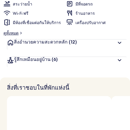
พัก
แ
สระว่ายน้ำ
มีที่จอดรถ
ชื่น
น
น
Wi-Fi ฟรี
ร้านอาหาร
ชอบ
สู
มีห้องที่เชื่อมต่อกันให้บริการ
เครื่องปรับอากาศ
ง
สุ
ดูทั้งหมด
ด
จ
สิ่งอำนวยความสะดวกหลัก
(12)
า
ก
นั
รู้สึกเหมือนอยู่บ้าน
(6)
ก
เ
ดิ
น
ท
า
สิ่งที่เราชอบในที่พักแห่งนี้
ง