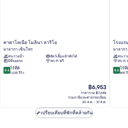
คา
โรงแรม
คาตาโลเนีย โมลินา ลาริโอ
โรงแรม
ตา
Only
มาลากา เซ็นโทร
มาลากา 
โล
YOU
สระว่ายน้ำ
สัตว์เลี้ยงเข้าพักได้
สระว่า
เนีย
มา
มีที่จอดรถ
Wi-Fi ฟรี
Wi-Fi 
โม
ลาก้
ลินา
า
9.4
9.6
ไร้ที่ติ
ไร้ที่
9.4
9.6
ลา
มาลา
จาก
จาก
1,015 รีวิว
891 รี
ริโอ
กา
10,
10,
มาลา
เซ็น
ไร้
ไร้
ราคา
฿6,953
กา
โทร
ที่
ที่
ปัจจุบัน
เซ็น
ราคารวม ฿7,648
ติ,
ติ,
คือ
รวมภาษีและค่าธรรมเนียม
โทร
1,015
891
฿6,953
30 ส.ค. - 31 ส.ค.
รีวิว
รีวิว
เปรียบเทียบที่พักที่คล้ายกัน