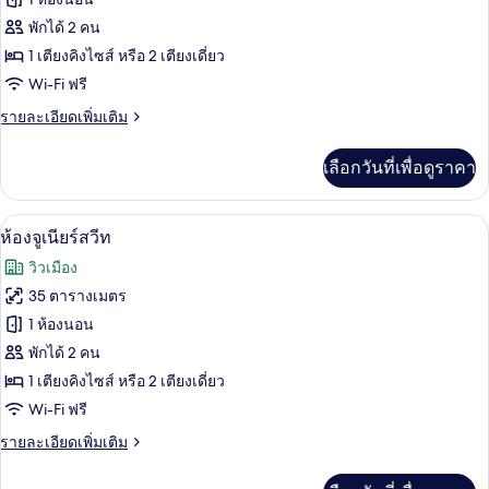
น
ของ
พักได้ 2 คน
ห้อง
1 เตียงคิงไซส์ หรือ 2 เตียงเดี่ยว
Wi-Fi ฟรี
ซู
ราย
รายละเอียดเพิ่มเติม
พี
ละเอียด
เรียดั
เพิ่ม
เลือกวันที่เพื่อดูราคา
เติม
บเบิล
เกี่ยว
หรือ
กับ
ผ้าปูที่นอนฝ้ายอียิปต์, เครื่องนอนระดับพ
เปิด
6
ห้อง
ห้องจูเนียร์สวีท
ทวิน
ซู
ภาพถ่าย
วิวเมือง
พี
ทั้งหมด
เรียดั
35 ตารางเมตร
บเบิล
ของ
1 ห้องนอน
หรือ
ทวิ
ห้อง
พักได้ 2 คน
น
1 เตียงคิงไซส์ หรือ 2 เตียงเดี่ยว
จู
Wi-Fi ฟรี
เนียร์
ราย
รายละเอียดเพิ่มเติม
สวีท
ละเอียด
เพิ่ม