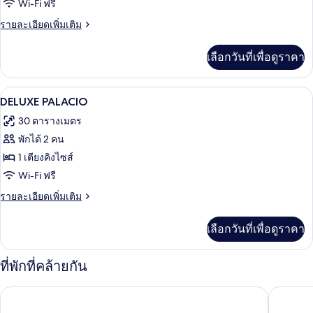
Double
with
Wi-Fi ฟรี
city
Deluxe
ราย
รายละเอียดเพิ่มเติม
views
ละเอียด
(1
เพิ่ม
King
เลือกวันที่เพื่อดูราคา
เติม
Bed)
เกี่ยว
กับ
ผ้าปูที่นอนฝ้ายอียิปต์, เครื่องนอนระดับพ
เปิด
2
Double
DELUXE PALACIO
Deluxe
ภาพถ่าย
30 ตารางเมตร
ทั้งหมด
พักได้ 2 คน
ของ
1 เตียงคิงไซส์
DELUXE
Wi-Fi ฟรี
PALACIO
ราย
รายละเอียดเพิ่มเติม
ละเอียด
เพิ่ม
เลือกวันที่เพื่อดูราคา
เติม
เกี่ยว
กับ
ที่พักที่คล้ายกัน
DELUXE
PALACIO
คาตาโลเนีย โมลินา ลาริโอ
โรงแรม 