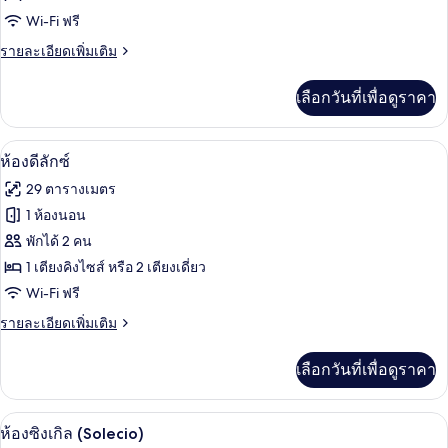
Wi-Fi ฟรี
ดับเบิล
ราย
รายละเอียดเพิ่มเติม
หรือ
ละเอียด
ทวิน
เพิ่ม
เลือกวันที่เพื่อดูราคา
เติม
เกี่ยว
กับ
ห้องดีลักซ์ | ผ้าปูที่นอนฝ้ายอียิปต์, เคร
เปิด
6
ห้อง
ห้องดีลักซ์
ดับเบิล
ภาพถ่าย
29 ตารางเมตร
หรือ
ทั้งหมด
ทวิ
1 ห้องนอน
น
ของ
พักได้ 2 คน
ห้อง
1 เตียงคิงไซส์ หรือ 2 เตียงเดี่ยว
Wi-Fi ฟรี
ดี
ราย
รายละเอียดเพิ่มเติม
ลัก
ละเอียด
ซ์
เพิ่ม
เลือกวันที่เพื่อดูราคา
เติม
เกี่ยว
กับ
ห้องซิงเกิล (Solecio) | ผ้าปูที่นอนฝ้ายอี
เปิด
4
ห้อง
ห้องซิงเกิล (Solecio)
ดี