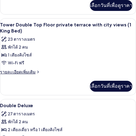
เพิ่ม
เลือกวันที่เพื่อดูราคา
เติม
เกี่ยว
กับ
ผ้าปูที่นอนฝ้ายอียิปต์, เครื่องนอนระดับพ
เปิด
10
Junior
Tower Double Top Floor private terrace with city views (1
Suite
ภาพถ่าย
King Bed)
Solecio
ทั้งหมด
23 ตารางเมตร
พักได้ 2 คน
ของ
1 เตียงคิงไซส์
Tower
Double
Wi-Fi ฟรี
Top
ราย
รายละเอียดเพิ่มเติม
Floor
ละเอียด
เพิ่ม
private
เลือกวันที่เพื่อดูราคา
เติม
terrace
เกี่ยว
with
กับ
ผ้าปูที่นอนฝ้ายอียิปต์, เครื่องนอนระดับพ
เปิด
5
Tower
city
Double Deluxe
Double
ภาพถ่าย
views
27 ตารางเมตร
Top
(1
ทั้งหมด
Floor
พักได้ 2 คน
King
private
ของ
2 เตียงเดี่ยว หรือ 1 เตียงคิงไซส์
terrace
Bed)