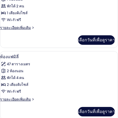
ห้อง
พักได้ 2 คน
1 เตียงคิงไซส์
ดี
Wi-Fi ฟรี
ลัก
ราย
รายละเอียดเพิ่มเติม
ซ์
ละเอียด
ดับเบิล,
เพิ่ม
เลือกวันที่เพื่อดูราคา
เติม
เตียง
เกี่ยว
กับ
คิง
ผ้าปูที่นอนฝ้ายอียิปต์, เครื่องนอนระดับพ
เปิด
5
ห้อง
ห้องแฟมิลี่
ไซส์
ดี
ภาพถ่าย
47 ตารางเมตร
ลัก
1
ทั้งหมด
ซ์
2 ห้องนอน
เตียง,
ดับเบิล,
ของ
พักได้ 4 คน
เตียง
วิว
คิง
ห้อง
2 เตียงคิงไซส์
เมือง,
ไซส์
Wi-Fi ฟรี
แฟ
1
ชั้น
เตียง,
ราย
รายละเอียดเพิ่มเติม
มิ
วิว
บน
ละเอียด
ลี่
เมือง,
เพิ่ม
เลือกวันที่เพื่อดูราคา
ชั้น
เติม
บน
เกี่ยว