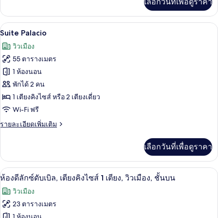
เลือกวันที่เพื่อดูราคา
เติม
เกี่ยว
กับ
Suite Palacio | ผ้าปูที่นอนฝ้ายอียิปต์, เ
เปิด
6
ห้อง
Suite Palacio
จู
ภาพถ่าย
วิวเมือง
เนียร์
ทั้งหมด
สวี
55 ตารางเมตร
ท
ของ
1 ห้องนอน
Suite
พักได้ 2 คน
Palacio
1 เตียงคิงไซส์ หรือ 2 เตียงเดี่ยว
Wi-Fi ฟรี
ราย
รายละเอียดเพิ่มเติม
ละเอียด
เพิ่ม
เลือกวันที่เพื่อดูราคา
เติม
เกี่ยว
กับ
ห้องดีลักซ์ดับเบิล, เตียงคิงไซส์ 1 เตียง, 
เปิด
10
Suite
ห้องดีลักซ์ดับเบิล, เตียงคิงไซส์ 1 เตียง, วิวเมือง, ชั้นบน
Palacio
ภาพถ่าย
วิวเมือง
ทั้งหมด
23 ตารางเมตร
ของ
1 ห้องนอน