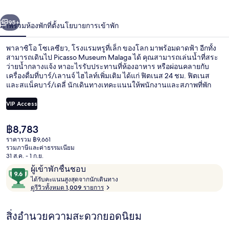
โซ
่อน
ถัดไป
น้า
95+
ภาพรวม
ห้องพัก
ที่ตั้ง
นโยบายการเข้าพัก
เล
ซียว,
พาลาซิโอ โซเลซียว, โรงแรมหรูที่เล็ก ของโลก มาพร้อมดาดฟ้า อีกทั้ง
สามารถเดินไป Picasso Museum Malaga ได้ คุณสามารถเล่นน้ำที่สระ
โรงแรม
ว่ายน้ำกลางแจ้ง หาอะไรรับประทานที่ห้องอาหาร หรือผ่อนคลายกับ
เครื่องดื่มที่บาร์/เลานจ์ ไฮไลท์เพิ่มเติม ได้แก่ ฟิตเนส 24 ชม. ฟิตเนส
และสแน็คบาร์/เดลี่ นักเดินทางเทคะแนนให้พนักงานและสภาพที่พัก
หรู
ใกล้ขนส่งสาธารณะ: เดิน 8 นาทีถึง สถานี La Marina และ 9 นาทีถึง
สถานี La Malagueta
VIP Access
ที่
เล็ก
ราคา
฿8,783
ร้านอาหาร
ปัจจุบัน
ราคารวม ฿9,661
ของ
฿8,783
รวมภาษีและค่าธรรมเนียม
31 ส.ค. - 1 ก.ย.
โลก
รีวิว
9.6
ผู้เข้าพักชื่นชอบ
ไ
จาก
ได้รับคะแนนสูงสุดจากนักเดินทาง
ด้
ดูรีวิวทั้งหมด 1,009 รายการ
10,
รั
ผู้
บ
สิ่งอำนวยความสะดวกยอดนิยม
ค
เข้า
ะ