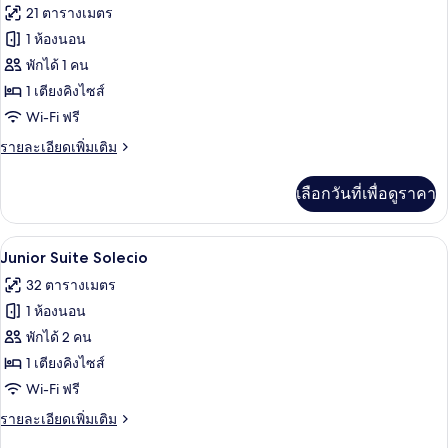
ภาพถ่าย
21 ตารางเมตร
ลัก
ทั้งหมด
ซ์
1 ห้องนอน
ของ
พักได้ 1 คน
ห้อง
1 เตียงคิงไซส์
Wi-Fi ฟรี
ซิงเกิล
(Solecio)
ราย
รายละเอียดเพิ่มเติม
ละเอียด
เพิ่ม
เลือกวันที่เพื่อดูราคา
เติม
เกี่ยว
กับ
Junior Suite Solecio | ผ้าปูที่นอนฝ้ายอี
เปิด
4
ห้อง
Junior Suite Solecio
ซิงเกิล
ภาพถ่าย
32 ตารางเมตร
(Solecio)
ทั้งหมด
1 ห้องนอน
ของ
พักได้ 2 คน
Junior
1 เตียงคิงไซส์
Suite
Wi-Fi ฟรี
Solecio
ราย
รายละเอียดเพิ่มเติม
ละเอียด