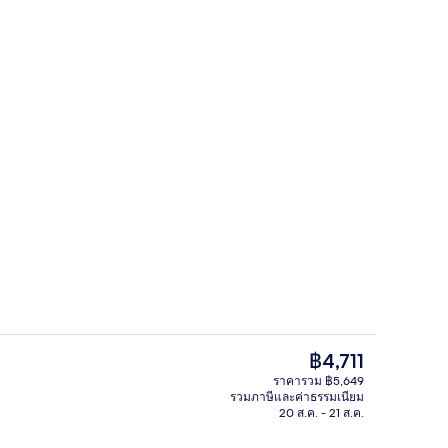
ลางแจ้ง
ล็อบบี้
ราคา
฿4,711
ปัจจุบัน
ราคารวม ฿5,649
฿4,711
รวมภาษีและค่าธรรมเนียม
อก
ห้องดีลักซ์ทวิน | ผ้านวมขนเป็ด, เตียงพร้
20 ส.ค. - 21 ส.ค.