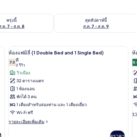
องพักว่างในพรุ่งนี้ ส.ค. 7 - ส.ค. 8
ตรวจสอบจำนวนห้องพักว่างในสุดสัปดาห์นี
พรุ่งนี้
สุดสัปดาห์นี้
ส.ค. 7 - ส.ค. 8
ส.ค. 7 - ส.ค. 9
เตียงพร้อมฟูกเสริมที่นอน, มินิบาร์, ตู้นิรภัยในห้องพัก
ห้องแฟมิลี่ (1 Double Bed and 1 Single B
เปิด
เป
2
ห้องแฟมิลี่ (1 Double Bed and 1 Single Bed)
ห้
ภาพถ่าย
ภ
ดี
7.0
8.
7.0 จาก 10
(2
2 รีวิว
ทั้งหมด
ทั
รีวิว)
วิวเมือง
ของ
ข
32 ตารางเมตร
ห้อง
ห้
1 ห้องนอน
แฟ
ดี
พักได้ 3 คน
มิ
ลั
1 เตียงสำหรับสองท่าน และ 1 เตียงเดี่ยว
ลี่
ซ์
Wi-Fi ฟรี
รา
รา
ละ
(1
ดั
ราย
รายละเอียดเพิ่มเติม
เพิ
Double
ละเอียด
เต
เพิ่ม
Bed
เกี
า
ดูราคา