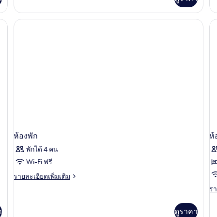
เติม
and
กับ
เกี่ยว
ห้
1
กับ
ดี
ห้อง
Single
ลัก
แฟ
Bed)
ซ์
มิ
ดั
ลี่
(1
Double
Bed
and
1
Single
Bed)
ห้องพัก
ห้
พักได้ 4 คน
Wi-Fi ฟรี
ราย
รายละเอียดเพิ่มเติม
ละเอียด
รา
รา
เพิ่ม
ละ
เติม
เพิ
เกี่ยว
า
ดูราคา
เต