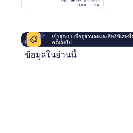
รีวิว
รวมภาษีและค่าธรรมเนียม
฿3,487
10 ส.ค. - 11 ส.ค.
เข้าสู่ระบบเพื่อดูส่วนลดและสิทธิพิเศษที
ครั้งถัดไป
ข้อมูลในย่านนี้