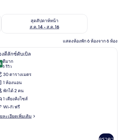
้ ส.ค. 7 - ส.ค. 9
ตรวจสอบจำนวนห้องพักว่างในสุดสัปดาห์หน้า ส.ค. 14 - ส.ค. 16
สุดสัปดาห์หน้า
ส.ค. 14 - ส.ค. 16
แสดงห้องพัก 6 ห้องจาก 6 ห้อง
ed) | ผ้านวมขนเป็ด, เตียงพร้อมฟูกเสริมที่นอน, มินิบาร์, ตู้นิรภัยในห้องพัก
ห้องดีลักซ์ดับเบิล | ผ้านวมขนเป็ด, เตียงพร้อมฟูกเ
ิด
4
องดีลักซ์ดับเบิล
าพถ่าย
ดีมาก
4
8.4 จาก 10
(5
5 รีวิว
้งหมด
รีวิว)
30 ตารางเมตร
อง
1 ห้องนอน
อง
พักได้ 2 คน
1 เตียงคิงไซส์
ก
Wi-Fi ฟรี
ย
ยละเอียดเพิ่มเติม
เอียด
บเบิล
่ม
ิม
่ยว
ดูราคา