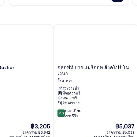
กับ
เกี
ห้อง
กับ
พัก
ห้
พัก
ochor
อลอฟท์ บาย แมริออท สิงคโปร์ โนเวนา
อลอฟท์
Rochor
อลอฟท์ บาย แมริออท สิงคโปร์ โน
บาย
เวนา
แมริ
โนเวนา
ออท
สิงคโปร์
สระว่ายน้ำ
ที่จอดรถฟรี
โน
Wi-Fi ฟรี
เวนา
ร้านอาหาร
โน
9.0
เวนา
ยอดเยี่ยม
9.0
จาก
228 รีวิว
10,
ราคา
ราคา
฿3,205
฿5,037
ยอด
ปัจจุบัน
ปัจจุบัน
เยี่ยม,
ราคารวม ฿3,842
ราคารวม ฿6,039
คือ
คือ