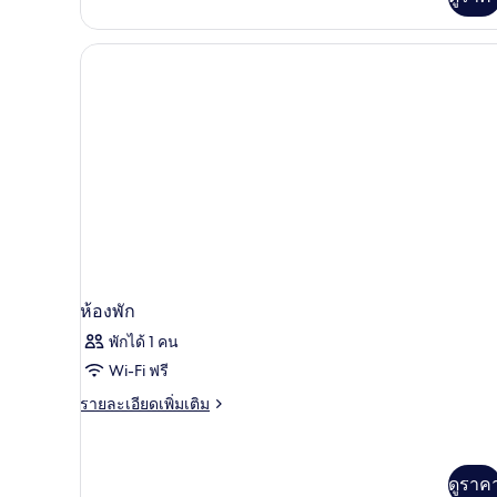
เติม
เกี่ยว
กับ
ห้อง
ดี
ลัก
ซ์
ทวิ
น
ห้องพัก
พักได้ 1 คน
Wi-Fi ฟรี
ราย
รายละเอียดเพิ่มเติม
ละเอียด
เพิ่ม
เติม
เกี่ยว
ดูราค