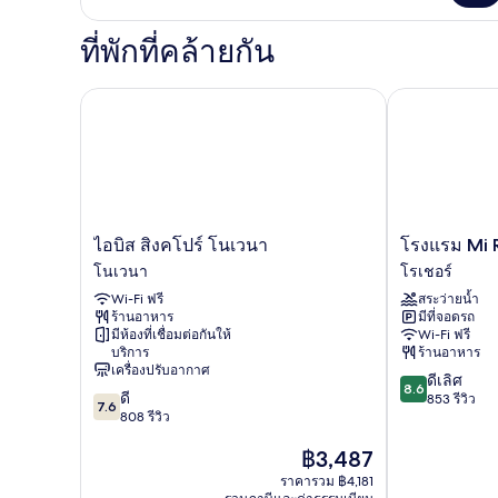
กับ
ห้อง
ที่พักที่คล้ายกัน
พัก
ไอบิส สิงคโปร์ โนเวนา
โรงแรม Mi R
ไอ
โรงแรม
ไอบิส สิงคโปร์ โนเวนา
โรงแรม Mi 
บิส
Mi
โนเวนา
โรเชอร์
สิงคโปร์
Rochor
Wi-Fi ฟรี
สระว่ายน้ำ
โน
โร
ร้านอาหาร
มีที่จอดรถ
เวนา
เชอ
มีห้องที่เชื่อมต่อกันให้
Wi-Fi ฟรี
โน
ร์
บริการ
ร้านอาหาร
เวนา
เครื่องปรับอากาศ
8.6
ดีเลิศ
8.6
7.6
ดี
จาก
853 รีวิว
7.6
จาก
808 รีวิว
10,
10,
ดี
ราคา
฿3,487
ดี,
เลิศ,
ปัจจุบัน
808
853
ราคารวม ฿4,181
คือ
รีวิว