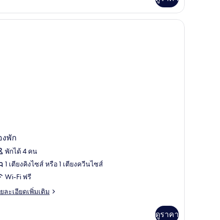
อง
บเบิล
องพัก
พักได้ 4 คน
1 เตียงคิงไซส์ หรือ 1 เตียงควีนไซส์
Wi-Fi ฟรี
ย
ยละเอียดเพิ่มเติม
เอียด
่ม
ดูราคา
ิม