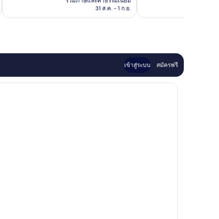
รีวิว
รวมภาษีและค่าธรรมเนียม
รวมภาษ
฿2,839
31 ส.ค. - 1 ก.ย.
เข้าสู่ระบบ
สมัครฟรี