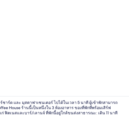
สระว่ายน้ำก
์ชาร์ด และ มุสตาฟาเซนเตอร์ ไปได้ในเวลา 5 นาที ผู้เข้าพักสามารถ
e House ร้านนี้เป็นหนึ่งใน 3 ห้องอาหาร ของที่พักที่พร้อมเสิร์ฟ
่ ฟิตเนสและบาร์/เลานจ์ ที่พักนี้อยู่ใกล้ขนส่งสาธารณะ: เดิน 11 นาที
บริเวณภายน