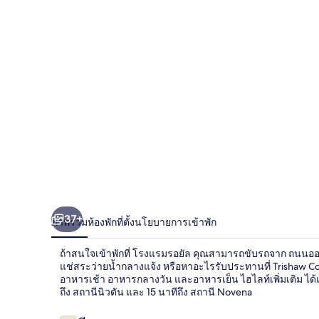
37+
ภาพรวม
ห้องพัก
ที่ตั้ง
นโยบายการเข้าพัก
ถ้าสนใจเข้าพักที่ โรงแรมรอยัล คุณสามารถขับรถจาก ถนนออร
แช่สระว่ายน้ำกลางแจ้ง หรือหาอะไรรับประทานที่ Trishaw Coffe
อาหารเช้า อาหารกลางวัน และอาหารเย็น ไฮไลท์เพิ่มเติม ได้แก
ถึง สถานีนิวตัน และ 15 นาทีถึง สถานี Novena