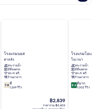
่ยว
อง
โรงแรมบอส
โรงแรมโอเอเชีย โนเวนา
โรงแรม
โรงแรม
โรงแรมบอส
โรงแรมโอเอเชีย โนเวน
บอส
โอ
คาลลัง
โนเวนา
คา
เอเชีย
สระว่ายน้ำ
สระว่ายน้ำ
ลลัง
โน
มีที่จอดรถ
มีที่จอดรถ
เวนา
Wi-Fi ฟรี
Wi-Fi ฟรี
สิงคโปร์
ร้านอาหาร
ร้านอาหาร
โน
7.8
8.4
ดี
ดีมาก
เวนา
7.8
8.4
จาก
จาก
1,269 รีวิว
1,002 รีวิว
10,
10,
ดี,
ดี
ราคา
฿2,839
1,269
มาก,
ปัจจุบัน
รีวิว
1,002
ราคารวม ฿3,403
คือ