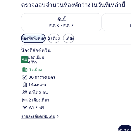
ตรวจสอบจำนวนห้องพักว่างในวันที่เหล่านี้
ตรวจสอบจำนวนห้องพักว่างในคืนนี้ ส.ค. 6 - ส.ค. 7
ตรวจสอบจำนวนห้
คืนนี้
ส.ค. 6 - ส.ค. 7
ตัว
ห้องพักทั้งหมด
2 เตียง
1 เตียง
กรอง
ห้องดีลักซ์ทวิน | ผ้านวมขนเป็ด, 
เปิด
4
ห้องดีลักซ์ทวิน
ที่
ภาพถ่าย
ยอดเยี่ยม
มี
9.0
9.0 จาก 10
(4
4 รีวิว
ทั้งหมด
ให้
รีวิว)
วิวเมือง
ของ
สำหรับ
30 ตารางเมตร
ห้อง
ห้อง
1 ห้องนอน
พัก
ดี
พักได้ 2 คน
ลัก
2 เตียงเดี่ยว
ซ์
Wi-Fi ฟรี
ทวิน
ราย
รายละเอียดเพิ่มเติม
ละเอียด
เพิ่ม
ดูราค