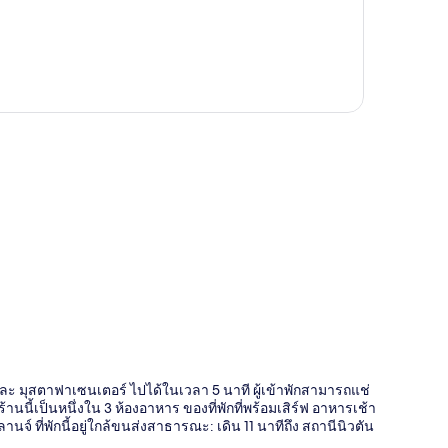
ี่
ะ มุสตาฟาเซนเตอร์ ไปได้ในเวลา 5 นาที ผู้เข้าพักสามารถแช่
นี้เป็นหนึ่งใน 3 ห้องอาหาร ของที่พักที่พร้อมเสิร์ฟ อาหารเช้า
จ์ ที่พักนี้อยู่ใกล้ขนส่งสาธารณะ: เดิน 11 นาทีถึง สถานีนิวตัน