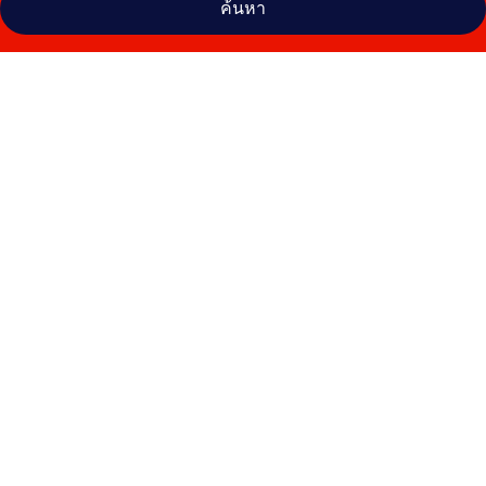
ค้นหา
คลัง
ภาพ
Mercure
Budapest
Castle