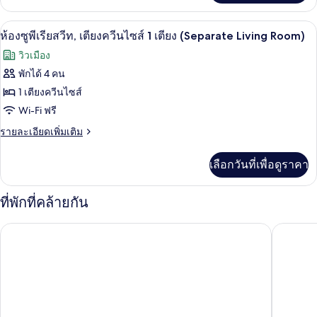
เกี่ยว
เรีย,
กับ
ห้องซูพีเรียสวีท, เตียงควีนไซส์ 1 เตียง 
เปิด
10
ห้อง
ห้องซูพีเรียสวีท, เตียงควีนไซส์ 1 เตียง (Separate Living Room)
เตียง
ซู
ภาพถ่าย
วิวเมือง
ควีน
พี
ทั้งหมด
เรีย,
พักได้ 4 คน
ไซส์
เตียง
ของ
1 เตียงควีนไซส์
1
ควีน
ไซส์
ห้อง
Wi-Fi ฟรี
เตียง
1
ซู
ราย
รายละเอียดเพิ่มเติม
และ
เตียง
ละเอียด
และ
พี
โซฟา
เพิ่ม
โซฟา
เลือกวันที่เพื่อดูราคา
เติม
เรีย
เบด
เบด
เกี่ยว
สวีท,
กับ
ที่พักที่คล้ายกัน
ห้อง
เตียง
ซู
Novotel
ไอบิส บูดาเปสต์ แคสเทิล ฮิลล์ โรงแรม
พี
ควีน
เรีย
ไซส์
สวี
ท,
1
เตียง
เตียง
ควีน
(Separate
ไซส์