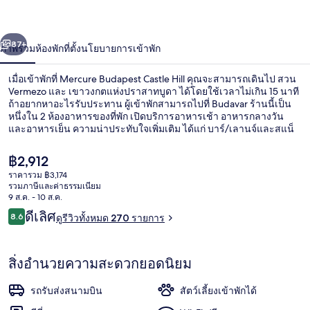
Hill
่อน
ถัดไป
น้า
87+
ภาพรวม
ห้องพัก
ที่ตั้ง
นโยบายการเข้าพัก
เมื่อเข้าพักที่ Mercure Budapest Castle Hill คุณจะสามารถเดินไป สวน
Vermezo และ เขาวงกตแห่งปราสาทบูดา ได้โดยใช้เวลาไม่เกิน 15 นาที
ถ้าอยากหาอะไรรับประทาน ผู้เข้าพักสามารถไปที่ Budavar ร้านนี้เป็น
หนึ่งใน 2 ห้องอาหารของที่พัก เปิดบริการอาหารเช้า อาหารกลางวัน
และอาหารเย็น ความน่าประทับใจเพิ่มเติม ได้แก่ บาร์/เลานจ์และสแน็
คบาร์/เดลี่ ใกล้ขนส่งสาธารณะ: เดินไม่กี่ก้าวถึง จุดหยุดรถราง Mikó
utca และ 4 นาทีถึง สถานีรถรางเทรม Déli pályaudvar
ราคา
฿2,912
ปัจจุบัน
ราคารวม ฿3,174
฿2,912
รวมภาษีและค่าธรรมเนียม
ด้านหน้าที่พัก
9 ส.ค. - 10 ส.ค.
รีวิว
ดีเลิศ
8.6
ดูรีวิวทั้งหมด 270 รายการ
8.6 จาก 10
สิ่งอำนวยความสะดวกยอดนิยม
รถรับส่งสนามบิน
สัตว์เลี้ยงเข้าพักได้