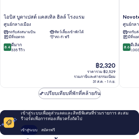
1
Living
เตียง
Room)
(Separate
ไอ
Novotel
ไอบิส บูดาเปสต์ แคสเทิล ฮิลล์ โรงแรม
Novot
Living
บิส
Budape
ศูนย์กลางเมือง
ศูนย์กลา
Room)
บูดาเปสต์
Danube
รถรับส่งสนามบิน
สัตว์เลี้ยงเข้าพักได้
รถรับส
แค
ศูนย์กลา
มีที่จอดรถ
Wi-Fi ฟรี
มีที่จอ
ส
เมือง
เทิล
8.4
8.6
ดีมาก
ดีเลิ
8.4
8.6
ฮิ
จาก
จาก
335 รีวิว
1,003
ลล์
10,
10,
โรงแรม
ดี
ดี
ราคา
฿2,320
ศูนย์กลาง
มาก,
เลิศ,
ปัจจุบัน
เมือง
ราคารวม ฿2,529
335
1,003
คือ
รวมภาษีและค่าธรรมเนียม
รีวิว
รีวิว
฿2,320
31 ส.ค. - 1 ก.ย.
เปรียบเทียบที่พักที่คล้ายกัน
เข้าสู่ระบบเพื่อดูส่วนลดและสิทธิพิเศษที่ร่วมรายการ สะสม
รีวอร์ดเพื่อการท่องเที่ยวครั้งถัดไป
เข้าสู่ระบบ
สมัครฟรี