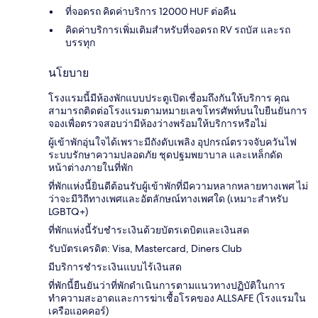
ที่จอดรถ คิดค่าบริการ 12000 HUF ต่อคืน
คิดค่าบริการเพิ่มเติมสำหรับที่จอดรถ RV รถบัส และรถ
บรรทุก
นโยบาย
โรงแรมนี้มีห้องพักแบบประตูเปิดเชื่อมถึงกันให้บริการ คุณ
สามารถติดต่อโรงแรมตามหมายเลขโทรศัพท์บนใบยืนยันการ
จองเพื่อตรวจสอบว่ามีห้องว่างพร้อมให้บริการหรือไม่
ผู้เข้าพักอุ่นใจได้เพราะมีถังดับเพลิง อุปกรณ์ตรวจจับควันไฟ
ระบบรักษาความปลอดภัย ชุดปฐมพยาบาล และเหล็กดัด
หน้าต่างภายในที่พัก
ที่พักแห่งนี้ยินดีต้อนรับผู้เข้าพักที่มีความหลากหลายทางเพศ ไม่
ว่าจะมีวิถีทางเพศและอัตลักษณ์ทางเพศใด (เหมาะสำหรับ
LGBTQ+)
ที่พักแห่งนี้รับชำระเงินด้วยบัตรเดบิตและเงินสด
รับบัตรเครดิต: Visa, Mastercard, Diners Club
มีบริการชำระเงินแบบไร้เงินสด
ที่พักนี้ยืนยันว่าที่พักดำเนินการตามแนวทางปฏิบัติในการ
ทำความสะอาดและการฆ่าเชื้อโรคของ ALLSAFE (โรงแรมใน
เครือแอคคอร์)