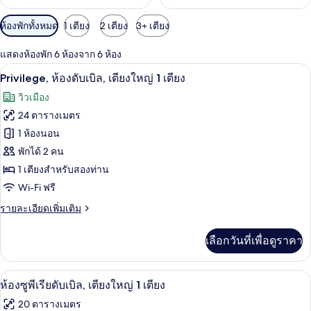
ตัว
ห้องพักทั้งหมด
1 เตียง
2 เตียง
3+ เตียง
กรอง
แสดงห้องพัก 6 ห้องจาก 6 ห้อง
ที่
เครื่องนอนป้องกันสารก่อภูมิแพ้, ตู้นิรภ
เปิด
มี
8
Privilege, ห้องดับเบิล, เตียงใหญ่ 1 เตียง
ให้
ภาพถ่าย
วิวเมือง
สำหรับ
ทั้งหมด
24 ตารางเมตร
ห้อง
ของ
1 ห้องนอน
พัก
Privilege,
พักได้ 2 คน
ห้อง
1 เตียงสำหรับสองท่าน
ดับเบิล,
Wi-Fi ฟรี
เตียง
ราย
รายละเอียดเพิ่มเติม
ละเอียด
ใหญ่
เพิ่ม
เลือกวันที่เพื่อดูราคา
เติม
1
เกี่ยว
เตียง
กับ
ห้องซูพีเรียดับเบิล, เตียงใหญ่ 1 เตียง |
เปิด
9
Privilege,
ห้องซูพีเรียดับเบิล, เตียงใหญ่ 1 เตียง
ห้อง
ภาพถ่าย
20 ตารางเมตร
ดับเบิล,