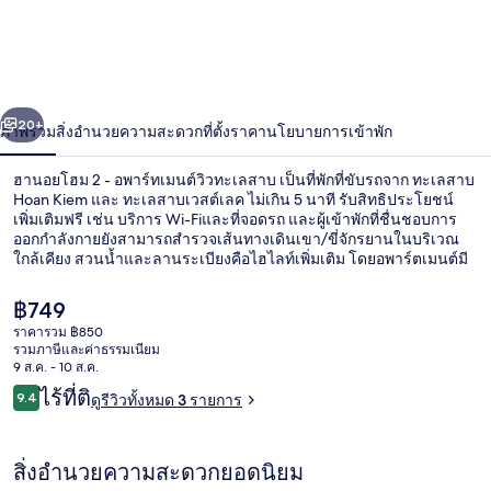
โฮม
2
-
่อน
ถัดไป
อ
น้า
20+
ภาพรวม
สิ่งอำนวยความสะดวก
ที่ตั้ง
ราคา
นโยบายการเข้าพัก
พาร์
ฮานอยโฮม 2 - อพาร์ทเมนต์วิวทะเลสาบ เป็นที่พักที่ขับรถจาก ทะเลสาบ
ท
Hoan Kiem และ ทะเลสาบเวสต์เลค ไม่เกิน 5 นาที รับสิทธิประโยชน์
เพิ่มเติมฟรี เช่น บริการ Wi-Fiและที่จอดรถ และผู้เข้าพักที่ชื่นชอบการ
เมน
ออกกำลังกายยังสามารถสำรวจเส้นทางเดินเขา/ขี่จักรยานในบริเวณ
ใกล้เคียง สวนน้ำและลานระเบียงคือไฮไลท์เพิ่มเติม โดยอพาร์ตเมนต์มี
เตาผิงและครัวขนาดเล็กให้บริการ
ต์
ราคา
฿749
วิว
ปัจจุบัน
ราคารวม ฿850
฿749
รวมภาษีและค่าธรรมเนียม
บริเวณภายนอก
ทะเลสาบ
9 ส.ค. - 10 ส.ค.
รีวิว
ไร้ที่ติ
9.4
ดูรีวิวทั้งหมด 3 รายการ
9.4 จาก 10
สิ่งอำนวยความสะดวกยอดนิยม