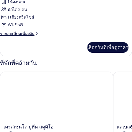
ก
1 ห้องนอน
ไซส์
ของ
สตู
พักได้ 2 คน
1
ดิ
โร
โอ,
1 เตียงควีนไซส์
เตียง,
แมน
เตียง
Wi-Fi ฟรี
ระเบียง,
ควีน
ติก
ไซส์
ราย
รายละเอียดเพิ่มเติม
ริม
สตู
1
ละเอียด
เตียง,
ทะเลสาบ
เพิ่ม
ดิโอ,
เลือกวันที่เพื่อดูราคา
ระเบียง,
เติม
(Floor
ริม
เตียง
เกี่ยว
5)
ทะเลสาบ
กับ
ที่พักที่คล้ายกัน
ควีน
(Floor
โร
5)
แมน
ไซส์
เครสเซนโด บูทีค สตูดิโอ
แลเบล6 โ
ติก
1
สตู
เตียง,
ดิ
โอ,
วิว
เตียง
ควีน
สวน
ไซส์
หย่อม,
1
เตียง,
ริม
วิว
เค
แล
เครสเซนโด บูทีค สตูดิโอ
แลเบล6 
สวน
ทะเลสาบ
รส
เบล6