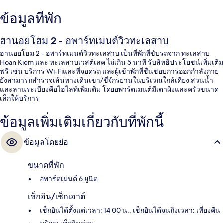
ข้อมูลที่พัก
ฮานอยโฮม 2 - อพาร์ทเมนต์วิวทะเลสาบ
ฮานอยโฮม 2 - อพาร์ทเมนต์วิวทะเลสาบ เป็นที่พักที่ขับรถจาก ทะเลสาบ
Hoan Kiem และ ทะเลสาบเวสต์เลค ไม่เกิน 5 นาที รับสิทธิประโยชน์เพิ่มเติม
ฟรี เช่น บริการ Wi-Fiและที่จอดรถ และผู้เข้าพักที่ชื่นชอบการออกกำลังกาย
ยังสามารถสำรวจเส้นทางเดินเขา/ขี่จักรยานในบริเวณใกล้เคียง สวนน้ำ
และลานระเบียงคือไฮไลท์เพิ่มเติม โดยอพาร์ตเมนต์มีเตาผิงและครัวขนาด
เล็กให้บริการ
ข้อมูลเพิ่มเติมเกี่ยวกับที่พักนี้
ข้อมูลโดยย่อ
ขนาดที่พัก
อพาร์ตเมนต์ 6 ยูนิต
เช็กอิน/เช็กเอาต์
เช็กอินได้ตั้งแต่เวลา: 14:00 น., เช็กอินได้จนถึงเวลา: เที่ยงคืน