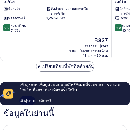
เตย์โฮ
เตย์โฮ
หย่อม,
เซน
โค
ริม
ห้องครัว
สิ่งอำนวยความสะดวกใน
สิ่งอ
โด
ลิฟ
ทะเลสาบ
การซักรีด
การซัก
บูที
วิ่ง
ที่จอดรถฟรี
Wi-Fi ฟรี
เครื่อ
ค
ควัง
9.0
9.0
สตู
ยอดเยี่ยม
คาน
ยอดเ
9.0
9.0
จาก
จาก
ดิโอ
31 รีวิว
เตย์
43 รีว
10,
10,
เตย์
โฮ
ราคา
฿837
ยอด
ยอด
โฮ
ปัจจุบัน
เยี่ยม,
เยี่ยม,
ราคารวม ฿949
คือ
รวมภาษีและค่าธรรมเนียม
31
43
฿837
19 ส.ค. - 20 ส.ค.
รีวิว
รีวิว
เปรียบเทียบที่พักที่คล้ายกัน
เข้าสู่ระบบเพื่อดูส่วนลดและสิทธิพิเศษที่ร่วมรายการ สะสม
รีวอร์ดเพื่อการท่องเที่ยวครั้งถัดไป
เข้าสู่ระบบ
สมัครฟรี
ข้อมูลในย่านนี้