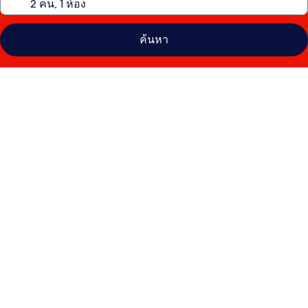
ค้นหา
คลัง
ภาพ
ฮานอย