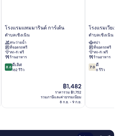
โรง
โรงแรม
โรงแรมแทมมารินด์ การ์เด้น
โรงแรมเวียงวลี
แรม
เวียง
ตำบลเชิงเนิน
ตำบลเชิงเนิน
แทม
วลี
สระว่ายน้ำ
สปา
มา
ตำบล
ที่จอดรถฟรี
ที่จอดรถฟรี
ริน
เชิง
Wi-Fi ฟรี
Wi-Fi ฟรี
ด์
เนิน
ร้านอาหาร
ร้านอาหาร
การ์
8.6
7.0
ดีเลิศ
ดี
เด้น
8.6
7.0
จาก
จาก
162 รีวิว
6 รีวิว
ตำบล
10,
10,
เชิง
ดี
ดี,
เนิน
ราคา
฿1,482
เลิศ,
6
ปัจจุบัน
162
รีวิว
ราคารวม ฿1,752
คือ
รีวิว
รวมภาษีและค่าธรรมเนียม
รวมภาษ
฿1,482
8 ก.ย. - 9 ก.ย.