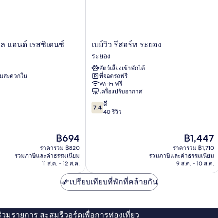
เบย์
ล แอนด์ เรสซิเดนซ์
เบย์วิว รีสอร์ท ระยอง
วิว
ระยอง
รีสอร์ท
สัตว์เลี้ยงเข้าพักได้
ระยอง
ามสะดวกใน
ที่จอดรถฟรี
ระยอง
Wi-Fi ฟรี
เครื่องปรับอากาศ
7.4
ดี
7.4
จาก
40 รีวิว
10,
ดี,
ราคา
ราคา
฿694
฿1,447
40
ปัจจุบัน
ปัจจุบัน
รีวิว
ราคารวม ฿820
ราคารวม ฿1,710
คือ
คือ
รวมภาษีและค่าธรรมเนียม
รวมภาษีและค่าธรรมเนียม
฿694
฿1,447
11 ส.ค. - 12 ส.ค.
9 ส.ค. - 10 ส.ค.
เปรียบเทียบที่พักที่คล้ายกัน
่ร่วมรายการ สะสมรีวอร์ดเพื่อการท่องเที่ยว