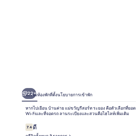
รีสอร์ท
ระยอง
22+
ภาพรวม
ห้องพัก
ที่ตั้ง
นโยบายการเข้าพัก
หากไปเยือน บ้านค่าย แม่ขวัญรีสอร์ท ระยอง คือตัวเลือกที่ยอดเย
Wi-Fiและที่จอดรถ ลานระเบียงและสวนคือไฮไลท์เพิ่มเติม
รีวิว
ดี
7.4
7.4 จาก 10
ดูรีวิวทั้งหมด 3 รายการ