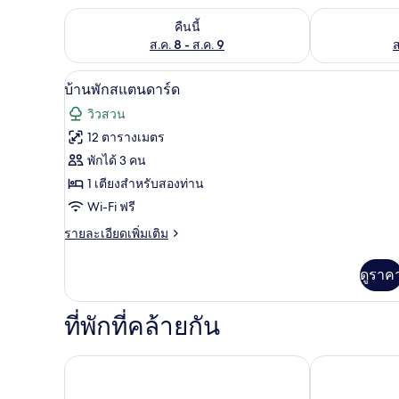
ตรวจสอบจำนวนห้องพักว่างในคืนนี้ ส.ค. 8 - ส.ค. 9
ตรวจสอบจำนวนห้
คืนนี้
ส.ค. 8 - ส.ค. 9
ส
บ้านพักสแตนดาร์ด | เตียงเสริม/เ
เปิด
10
บ้านพักสแตนดาร์ด
ภาพถ่าย
วิวสวน
ทั้งหมด
12 ตารางเมตร
ของ
พักได้ 3 คน
บ้าน
1 เตียงสำหรับสองท่าน
Wi-Fi ฟรี
พัก
ราย
รายละเอียดเพิ่มเติม
สแตนดาร์ด
ละเอียด
เพิ่ม
ดูราค
เติม
เกี่ยว
กับ
ที่พักที่คล้ายกัน
บ้าน
พัก
สแตนดาร์ด
โรงแรมเดอะ เกรท ระยอง
วิสดอม โฮเทล 