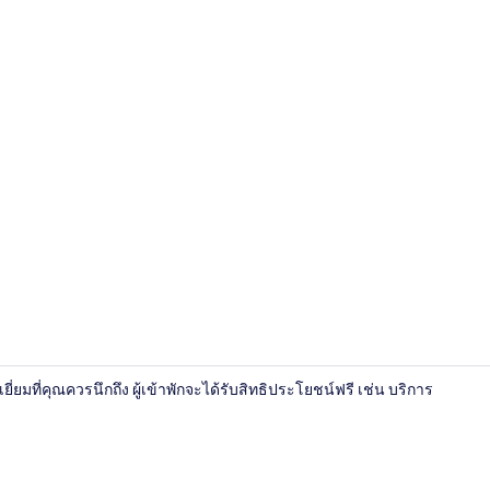
บ้านพักสแตนดา
ี่ยมที่คุณควรนึกถึง ผู้เข้าพักจะได้รับสิทธิประโยชน์ฟรี เช่น บริการ
บ้านพักสแตนดา