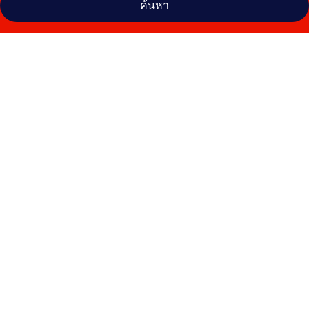
ค้นหา
คลัง
ภาพ
วอร์
วิค
บรัสเซลส์