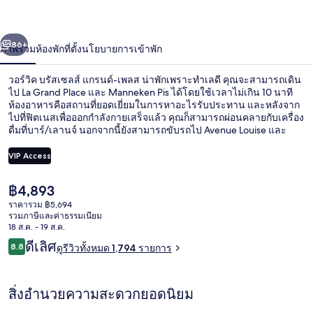
แก
่อน
ถัดไป
น้า
86+
ภาพรวม
ห้องพัก
ที่ตั้ง
นโยบายการเข้าพัก
รนด์-
เพลส
วอร์วิค บรัสเซลส์ แกรนด์-เพลส น่าพักเพราะทำเลดี คุณจะสามารถเดิน
ไป La Grand Place และ Manneken Pis ได้โดยใช้เวลาไม่เกิน 10 นาที
ห้องอาหารคือสถานที่ยอดเยี่ยมในการหาอะไรรับประทาน และหลังจาก
ไปที่ฟิตเนสเพื่อออกกำลังกายเสร็จแล้ว คุณก็สามารถผ่อนคลายกับเครื่อง
ดื่มที่บาร์/เลานจ์ นอกจากนี้ยังสามารถขับรถไป Avenue Louise และ
ตลาดคริสต์มาสบรัสเซลส์ ได้ในเวลาไม่กี่นาที นักเดินทางเทคะแนนให้
พนักงานและทำเลใจกลางเมือง ที่พักนี้อยู่ใกล้ขนส่งสาธารณะ: เดิน 7
VIP Access
นาทีถึง สถานี Bourse-Beurs และ 8 นาทีถึง สถานีรถไฟฟ้าพาเลส
ราคา
฿4,893
ด้านหน้าที่พัก - ตอนเย็น/กลางคืน
ปัจจุบัน
ราคารวม ฿5,694
฿4,893
รวมภาษีและค่าธรรมเนียม
18 ส.ค. - 19 ส.ค.
รีวิว
ดีเลิศ
8.8
ดูรีวิวทั้งหมด 1,794 รายการ
8.8 จาก 10
สิ่งอำนวยความสะดวกยอดนิยม