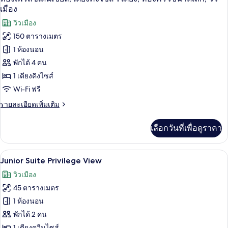
เตียง
พรีเมียม,
ภาพถ่าย
เมือง
เตียง
ทั้งหมด
วิวเมือง
ควีน
ไซส์
150 ตารางเมตร
ของ
1
1 ห้องนอน
เตียง
ห้อง
พักได้ 4 คน
เพรส
1 เตียงคิงไซส์
ซิ
Wi-Fi ฟรี
เดน
ราย
รายละเอียดเพิ่มเติม
เชีย
ละเอียด
เพิ่ม
ล,
เลือกวันที่เพื่อดูราคา
เติม
เกี่ยว
เตียง
กับ
Junior Suite Privilege View | เครื่องนอน
เปิด
คิง
7
ห้อง
Junior Suite Privilege View
เพรส
ภาพถ่าย
ไซส์
วิวเมือง
ซิ
1
ทั้งหมด
เดน
45 ตารางเมตร
เชีย
เตียง,
ของ
1 ห้องนอน
ล,
ห้อง
Junior
เตียง
พักได้ 2 คน
คิง
Suite
ครัว
1 เตียงควีนไซส์