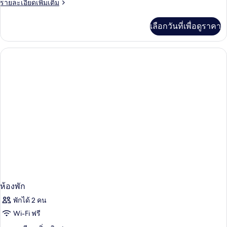
ราย
รายละเอียดเพิ่มเติม
ละเอียด
เพิ่ม
เลือกวันที่เพื่อดูราคา
เติม
เกี่ยว
กับ
ห้อง
พัก
ห้องพัก
พักได้ 2 คน
Wi-Fi ฟรี