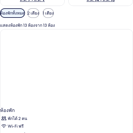
ตัว
ห้องพักทั้งหมด
2 เตียง
1 เตียง
กรอง
แสดงห้องพัก 13 ห้องจาก 13 ห้อง
ที่
มี
ให้
สำหรับ
ห้อง
พัก
ห้องพัก
พักได้ 2 คน
Wi-Fi ฟรี