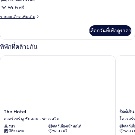
ไซส์
Privilege
Wi-Fi ฟรี
ขนาด
1
View
เตียง,
ราย
เล็ก,
รายละเอียดเพิ่มเติม
ห้อง
ละเอียด
ครัว
วิว
เพิ่ม
ขนาด
เลือกวันที่เพื่อดูราคา
เติม
เมือง
เล็ก,
เกี่ยว
วิว
กับ
ที่พักที่คล้ายกัน
เมือง
Junior
Suite
The Hotel
รัดดิสัน
Privilege
View
The
รัด
The Hotel
รัดดิสั
Hotel
ดิ
ควอร์เทร์ ดู ซับลอน - ซาเวลวีค
โลเวอร์
ค
สัน
สปา
สัตว์เลี้ยงเข้าพักได้
สัตว์เลี
วอร์
คอลเลค
มีที่จอดรถ
Wi-Fi ฟรี
Wi-Fi 
เทร์
แก