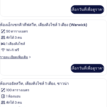
ละเอียด
(Premium)
เนียร์
เพิ่ม
เลือกวันที่เพื่อดูราคา
เติม
สวีท,
เกี่ยว
เตียง
กับ
ห้องเอ็กเซกคิวทีฟสวีท, เตียงคิงไซส์ 1 เต
เปิด
10
ห้อง
ห้องเอ็กเซกคิวทีฟสวีท, เตียงคิงไซส์ 1 เตียง (Warwick)
คิง
จู
ภาพถ่าย
50 ตารางเมตร
เนียร์
ไซส์
ทั้งหมด
สวี
พักได้ 3 คน
1
ท,
ของ
1 เตียงคิงไซส์
เตียง
เตียง
คิง
ห้อง
Wi-Fi ฟรี
ไซส์
เอ็ก
ราย
รายละเอียดเพิ่มเติม
1
ละเอียด
เตียง
เซก
เพิ่ม
เลือกวันที่เพื่อดูราคา
เติม
คิว
เกี่ยว
ทีฟ
กับ
ห้องรอยัลสวีท, เตียงคิงไซส์ 1 เตียง, ซาว
เปิด
5
ห้อง
ห้องรอยัลสวีท, เตียงคิงไซส์ 1 เตียง, ซาวน่า
สวีท,
เอ็ก
ภาพถ่าย
100 ตารางเมตร
เซก
เตียง
ทั้งหมด
คิว
1 ห้องนอน
คิง
ทีฟ
ของ
พักได้ 3 คน
สวี
ไซส์