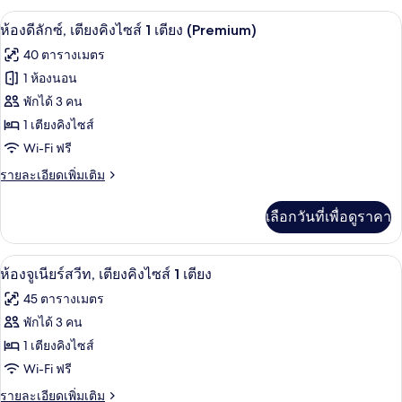
2
กับ
ห้องดีลักซ์, เตียงคิงไซส์ 1 เตียง (Premi
เปิด
7
ห้อง
ห้องดีลักซ์, เตียงคิงไซส์ 1 เตียง (Premium)
เตียง
คลาส
ภาพถ่าย
40 ตารางเมตร
สิก,
ทั้งหมด
เตียง
1 ห้องนอน
เดี่ยว
ของ
พักได้ 3 คน
2
เตียง
ห้อง
1 เตียงคิงไซส์
Wi-Fi ฟรี
ดี
ราย
รายละเอียดเพิ่มเติม
ลัก
ละเอียด
ซ์,
เพิ่ม
เลือกวันที่เพื่อดูราคา
เติม
เตียง
เกี่ยว
คิง
กับ
ห้องจูเนียร์สวีท, เตียงคิงไซส์ 1 เตียง | 
เปิด
7
ห้อง
ห้องจูเนียร์สวีท, เตียงคิงไซส์ 1 เตียง
ไซส์
ดี
ภาพถ่าย
45 ตารางเมตร
ลัก
1
ทั้งหมด
ซ์,
พักได้ 3 คน
เตียง
เตียง
ของ
1 เตียงคิงไซส์
(Premium)
คิง
ไซส์
ห้อง
Wi-Fi ฟรี
1
จู
ราย
รายละเอียดเพิ่มเติม
เตียง