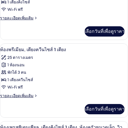
ท,
ห้อง
1 เตียงคิงไซส์
1
เตียง
Wi-Fi ฟรี
รอยัล
คิง
เตียง
ไซส์
ราย
รายละเอียดเพิ่มเติม
สวีท,
(Warwick)
1
ละเอียด
เตียง
เตียง
เพิ่ม
เลือกวันที่เพื่อดูราคา
(Warwick)
เติม
คิง
เกี่ยว
ไซส์
กับ
ห้องพรีเมียม, เตียงควีนไซส์ 1 เตียง | เค
เปิด
6
ห้อง
ห้องพรีเมียม, เตียงควีนไซส์ 1 เตียง
1
รอยัล
ภาพถ่าย
25 ตารางเมตร
เตียง,
สวี
ทั้งหมด
ท,
1 ห้องนอน
ซาว
เตียง
ของ
พักได้ 3 คน
คิง
น่า
ไซส์
ห้อง
1 เตียงควีนไซส์
1
Wi-Fi ฟรี
พรีเมียม,
เตียง,
ซาว
ราย
รายละเอียดเพิ่มเติม
เตียง
น่า
ละเอียด
ควีน
เพิ่ม
เลือกวันที่เพื่อดูราคา
เติม
ไซส์
เกี่ยว
1
กับ
ห้องเพรสซิเดนเชียล, เตียงคิงไซส์ 1 เตียง
เปิด
7
ห้อง
ห้องเพรสซิเดนเชียล, เตียงคิงไซส์ 1 เตียง, ห้องครัวขนาดเล็ก, วิว