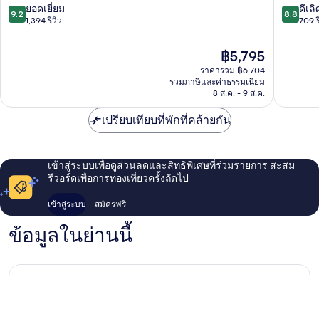
ดู
รนด์
9.2
8.8
ยอดเยี่ยม
ดีเลิ
9.2
8.8
ซับ
เพลส
จาก
จาก
1,394 รีวิว
709 ร
ลอน
บรัสเซลส
10,
10,
-
โล
ยอด
ดี
ราคา
฿5,795
ซา
เวอร์
เยี่ยม,
เลิศ,
ปัจจุบัน
เวล
ราคารวม ฿6,704
ทาวน์
1,394
709
คือ
รวมภาษีและค่าธรรมเนียม
วีค
รีวิว
รีวิว
฿5,795
8 ส.ค. - 9 ส.ค.
เปรียบเทียบที่พักที่คล้ายกัน
เข้าสู่ระบบเพื่อดูส่วนลดและสิทธิพิเศษที่ร่วมรายการ สะสม
รีวอร์ดเพื่อการท่องเที่ยวครั้งถัดไป
เข้าสู่ระบบ
สมัครฟรี
ข้อมูลในย่านนี้