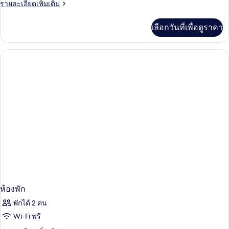
ราย
รายละเอียดเพิ่มเติม
ละเอียด
เพิ่ม
เลือกวันที่เพื่อดูราคา
เติม
เกี่ยว
กับ
ห้อง
พัก
ห้องพัก
พักได้ 2 คน
Wi-Fi ฟรี