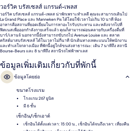
วอร์วิค บรัสเซลส์ แกรนด์-เพลส
วอร์วิค บรัสเซลส์ แกรนด์-เพลส น่าพักเพราะทำเลดี คุณจะสามารถเดินไป
La Grand Place และ Manneken Pis ได้โดยใช้เวลาไม่เกิน 10 นาที ห้อง
อาหารคือสถานที่ยอดเยี่ยมในการหาอะไรรับประทาน และหลังจากไปที่
ฟิตเนสเพื่อออกกำลังกายเสร็จแล้ว คุณก็สามารถผ่อนคลายกับเครื่องดื่มที่
บาร์/เลานจ์ นอกจากนี้ยังสามารถขับรถไป Avenue Louise และ ตลาด
คริสต์มาสบรัสเซลส์ ได้ในเวลาไม่กี่นาที นักเดินทางเทคะแนนให้พนักงาน
และทำเลใจกลางเมือง ที่พักนี้อยู่ใกล้ขนส่งสาธารณะ: เดิน 7 นาทีถึง สถานี
Bourse-Beurs และ 8 นาทีถึง สถานีรถไฟฟ้าพาเลส
ข้อมูลเพิ่มเติมเกี่ยวกับที่พักนี้
ข้อมูลโดยย่อ
ขนาดโรงแรม
โรงแรม 267 ยูนิต
มี 6 ชั้น
เช็กอิน/เช็กเอาต์
เช็กอินได้ตั้งแต่เวลา: 15:00 น., เช็กอินได้จนถึงเวลา: เที่ยงคืน