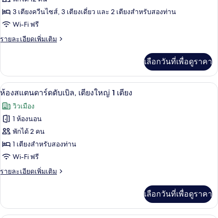
3
ห้อง
อ
3 เตียงควีนไซส์, 3 เตียงเดี่ยว และ 2 เตียงสำหรับสองท่าน
นอน
Wi-Fi ฟรี
พาร์
ราย
รายละเอียดเพิ่มเติม
ท
ละเอียด
เม
เพิ่ม
เลือกวันที่เพื่อดูราคา
เติม
นท์,
เกี่ยว
4
กับ
ห้องสแตนดาร์ดดับเบิล, เตียงใหญ่ 1 เตียง
เปิด
6
อ
ห้องสแตนดาร์ดดับเบิล, เตียงใหญ่ 1 เตียง
ห้อง
พาร์
ภาพถ่าย
วิวเมือง
นอน
ท
ทั้งหมด
เม
1 ห้องนอน
นท์,
ของ
พักได้ 2 คน
4
ห้อง
ห้อง
1 เตียงสำหรับสองท่าน
นอน
Wi-Fi ฟรี
สแตนดาร์ด
ราย
รายละเอียดเพิ่มเติม
ดับเบิล,
ละเอียด
เตียง
เพิ่ม
เลือกวันที่เพื่อดูราคา
เติม
ใหญ่
เกี่ยว
1
กับ