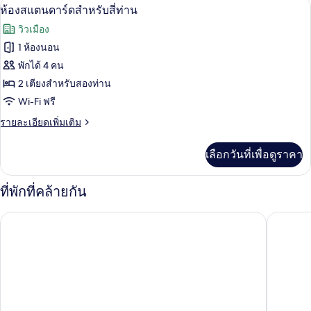
ห้องสแตนดาร์ดสำหรับสี่ท่าน | Wi-Fi ฟรี
เปิด
4
ห้อง
ห้องสแตนดาร์ดสำหรับสี่ท่าน
เตียง
สแตนดาร์ด
ภาพถ่าย
วิวเมือง
ดับเบิล,
ทั้งหมด
เตียง
1 ห้องนอน
ใหญ่
ของ
พักได้ 4 คน
1
เตียง
ห้อง
2 เตียงสำหรับสองท่าน
Wi-Fi ฟรี
สแตนดาร์ด
ราย
รายละเอียดเพิ่มเติม
สำหรับ
ละเอียด
สี่
เพิ่ม
เลือกวันที่เพื่อดูราคา
เติม
ท่าน
เกี่ยว
กับ
ที่พักที่คล้ายกัน
ห้อง
สแตนดาร์ด
เซเว่นสโตนซ์ สวีทส์ วินมิลล์ เก็นติ้ง ไฮแลนด์
โรงแรมแ
สำหรับ
สี่
ท่าน