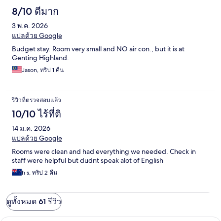
old. 5) No washing machine provided. 6) late night taxi or grab
8/10 ดีมาก
don't accept the ride to this appartment, we had to pay 4 times
3 พ.ค. 2026
of regular fair and had to wait atleast 45 minutes for someone to
accept the ride. Overall very avrage hotel, even few peoples
แปลด้วย Google
wondered why we book this appartment.
Budget stay. Room very small and NO air con., but it is at
Genting Highland.
Jason, ทริป 1 คืน
รีวิวที่ตรวจสอบแล้ว
10/10 ไร้ที่ติ
14 ม.ค. 2026
แปลด้วย Google
Rooms were clean and had everything we needed. Check in
staff were helpful but dudnt speak alot of English
h s, ทริป 2 คืน
ดูทั้งหมด 61 รีวิว