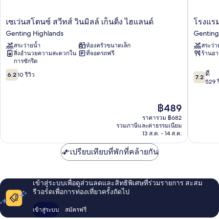
เซ
โรงแรม
เซเว่นสโตนซ์ สวีทส์ วินมิลล์ เก็นติ้ง ไฮแลนด์
โรงแรม
เว่นส
แก
Genting Highlands
Genting
โตน
รนด์
สระว่ายน้ำ
ห้องครัวขนาดเล็ก
สระว่า
ซ์
ไอออน
สิ่งอำนวยความสะดวกใน
ที่จอดรถฟรี
ร้านอ
สวี
เดเล
การซักรีด
ทส์
เมน
6.2
7.2
วิ
Genting
ดี
6.2
10 รีวิว
7.2
จาก
จาก
นมิลล์
Highlan
529 ร
10,
10,
เก็น
10
ดี,
ติ้ง
ราคา
฿489
รีวิว
529
ไฮ
ปัจจุบัน
รีวิว
แลนด์
ราคารวม ฿682
คือ
Genting
รวมภาษีและค่าธรรมเนียม
฿489
13 ส.ค. - 14 ส.ค.
Highlands
เปรียบเทียบที่พักที่คล้ายกัน
เข้าสู่ระบบเพื่อดูส่วนลดและสิทธิพิเศษที่ร่วมรายการ สะสม
รีวอร์ดเพื่อการท่องเที่ยวครั้งถัดไป
เข้าสู่ระบบ
สมัครฟรี