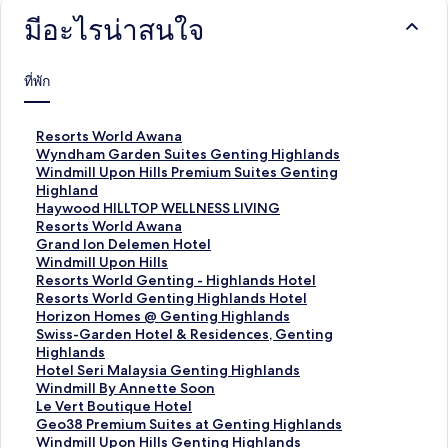
มีอะไรน่าสนใจ
ที่พัก
ลิ
Resorts World Awana
ง
ลิ
Wyndham Garden Suites Genting Highlands
ก์
ง
ลิ
Windmill Upon Hills Premium Suites Genting
ม
ก์
ง
Highland
า
ม
ก์
ลิ
Haywood HILLTOP WELLNESS LIVING
ต
า
ม
ง
ลิ
Resorts World Awana
ร
ต
า
ก์
ง
ลิ
Grand Ion Delemen Hotel
ฐ
ร
ต
ม
ก์
ง
ลิ
Windmill Upon Hills
า
ฐ
ร
า
ม
ก์
ง
ลิ
Resorts World Genting - Highlands Hotel
น
า
ฐ
ต
า
ม
ก์
ง
ลิ
Resorts World Genting Highlands Hotel
สำ
น
า
ร
ต
า
ม
ก์
ง
ลิ
Horizon Homes @ Genting Highlands
ห
สำ
น
ฐ
ร
ต
า
ม
ก์
ง
ลิ
Swiss-Garden Hotel & Residences, Genting
รั
ห
สำ
า
ฐ
ร
ต
า
ม
ก์
ง
Highlands
บ
รั
ห
น
า
ฐ
ร
ต
า
ม
ก์
ลิ
Hotel Seri Malaysia Genting Highlands
R
บ
รั
สำ
น
า
ฐ
ร
ต
า
ม
ง
ลิ
Windmill By Annette Soon
e
W
บ
ห
สำ
น
า
ฐ
ร
ต
า
ก์
ง
ลิ
Le Vert Boutique Hotel
s
y
W
รั
ห
สำ
น
า
ฐ
ร
ต
ม
ก์
ง
ลิ
Geo38 Premium Suites at Genting Highlands
o
n
i
บ
รั
ห
สำ
น
า
ฐ
ร
า
ม
ก์
ง
ลิ
Windmill Upon Hills Genting Highlands