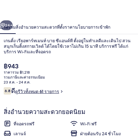
เรี
ยอ
่อน
ถัดไป
น้า
24+
ภาพรวม
สิ่งอำนวยความสะดวก
ที่ตั้ง
ราคา
นโยบายการเข้าพัก
พาร์
ท
เกนติ้ง เรียอพาร์ทเมนท์ บาย ซีแอนด์ที ตั้งอยู่ในทำเลดีและเดินไป สวน
สนุกเก็นติ้งสกายเวิลด์ ได้โดยใช้เวลาไม่เกิน 15 นาที บริการฟรี ได้แก่
เม
บริการ Wi-Fiและที่จอดรถ
นท์
ราคา
฿943
ปัจจุบัน
ราคารวม ฿1,218
บาย
฿943
รวมภาษีและค่าธรรมเนียม
23 ส.ค. - 24 ส.ค.
ซี
รีวิว
ดี
6.8
ดูรีวิวทั้งหมด 61 รายการ
บริเวณภายนอก
6.8 จาก 10
แอนด์
สิ่งอำนวยความสะดวกยอดนิยม
ที
ที่จอดรถฟรี
Wi-Fi ฟรี
เลานจ์
ฝ่ายต้อนรับ 24 ชั่วโมง