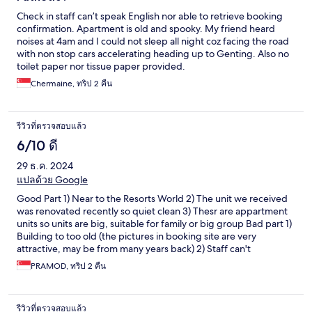
Check in staff can’t speak English nor able to retrieve booking
confirmation. Apartment is old and spooky. My friend heard
noises at 4am and I could not sleep all night coz facing the road
with non stop cars accelerating heading up to Genting. Also no
toilet paper nor tissue paper provided.
Chermaine, ทริป 2 คืน
รีวิวที่ตรวจสอบแล้ว
6/10 ดี
29 ธ.ค. 2024
แปลด้วย Google
Good Part 1) Near to the Resorts World 2) The unit we received
was renovated recently so quiet clean 3) Thesr are appartment
units so units are big, suitable for family or big group Bad part 1)
Building to too old (the pictures in booking site are very
attractive, may be from many years back) 2) Staff can't
communicate in English (only owner knows English and not
PRAMOD, ทริป 2 คืน
available always). 3) Don't provide housekeeping service (atleast
replacing towels). 4) looked like the towels and soaps(small bars)
were sourced from Resorts world hotel (towel had logo of
รีวิวที่ตรวจสอบแล้ว
Resorts world hotel). 4) utensiles provided were very limited and