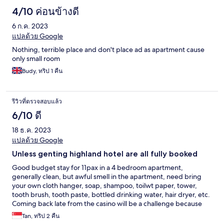
4/10 ค่อนข้างดี
6 ก.ค. 2023
แปลด้วย Google
Nothing, terrible place and don't place ad as apartment cause
only small room
Budy, ทริป 1 คืน
รีวิวที่ตรวจสอบแล้ว
6/10 ดี
18 ธ.ค. 2023
แปลด้วย Google
Unless genting highland hotel are all fully booked
Good budget stay for 11pax in a 4 bedroom apartment,
generally clean, but awful smell in the apartment, need bring
your own cloth hanger, soap, shampoo, toilwt paper, tower,
tooth brush, tooth paste, bottled drinking water, hair dryer, etc.
Coming back late from the casino will be a challenge because
need torch light, plus point parking is free.
Tan, ทริป 2 คืน