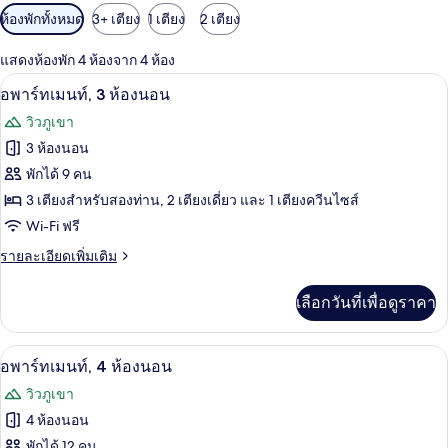
ตัว
ห้องพักทั้งหมด
3+ เตียง
1 เตียง
2 เตียง
กรอง
แสดงห้องพัก 4 ห้องจาก 4 ห้อง
ที่
Wi-Fi ฟรี
เปิด
มี
8
อพาร์ทเมนท์, 3 ห้องนอน
ให้
ภาพถ่าย
วิวภูเขา
สำหรับ
ทั้งหมด
3 ห้องนอน
ห้อง
ของ
พักได้ 9 คน
พัก
อ
3 เตียงสำหรับสองท่าน, 2 เตียงเดี่ยว และ 1 เตียงควีนไซส์
Wi-Fi ฟรี
พาร์
ราย
รายละเอียดเพิ่มเติม
ท
ละเอียด
เม
เพิ่ม
เลือกวันที่เพื่อดูราคา
เติม
นท์,
เกี่ยว
3
กับ
Wi-Fi ฟรี
เปิด
6
อ
อพาร์ทเมนท์, 4 ห้องนอน
ห้อง
พาร์
ภาพถ่าย
วิวภูเขา
นอน
ท
ทั้งหมด
เม
4 ห้องนอน
นท์,
ของ
พักได้ 12 คน