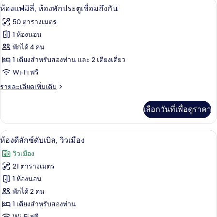
เครื่องนอนระดับพรีเมียม, มินิบาร์, ตู้นิ
เปิด
8
ห้อง
ห้องแฟมิลี่, ห้องพักประตูเชื่อมถึงกัน
ทริปเปิล
ภาพถ่าย
50 ตารางเมตร
ทั้งหมด
1 ห้องนอน
ของ
พักได้ 4 คน
ห้อง
1 เตียงสำหรับสองท่าน และ 2 เตียงเดี่ยว
Wi-Fi ฟรี
แฟ
ราย
รายละเอียดเพิ่มเติม
มิ
ละเอียด
ลี่,
เพิ่ม
เลือกวันที่เพื่อดูราคา
เติม
ห้อง
เกี่ยว
พัก
กับ
ห้องดีลักซ์ดับเบิล, วิวเมือง | เครื่องนอน
เปิด
7
ห้อง
ห้องดีลักซ์ดับเบิล, วิวเมือง
ประตู
แฟ
ภาพถ่าย
วิวเมือง
มิ
เชื่อม
ทั้งหมด
ลี่,
21 ตารางเมตร
ถึงกัน
ห้อง
ของ
1 ห้องนอน
พัก
ประตู
ห้อง
พักได้ 2 คน
เชื่อม
1 เตียงสำหรับสองท่าน
ดี
ถึงกัน
Wi-Fi ฟรี