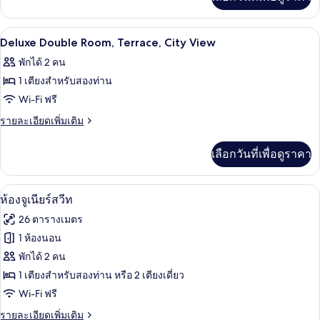
เติม
City
เกี่ยว
View
กับ
รับประทานอาหารกลางแจ้ง | บริการอาห
เปิด
2
Deluxe
Deluxe Double Room, Terrace, City View
Double
ภาพถ่าย
พักได้ 2 คน
Room,
ทั้งหมด
City
1 เตียงสำหรับสองท่าน
View
ของ
Wi-Fi ฟรี
Deluxe
ราย
รายละเอียดเพิ่มเติม
Double
ละเอียด
เพิ่ม
Room,
เลือกวันที่เพื่อดูราคา
เติม
Terrace,
เกี่ยว
City
กับ
เครื่องนอนระดับพรีเมียม, มินิบาร์, ตู้นิ
เปิด
6
Deluxe
View
ห้องจูเนียร์สวีท
Double
ภาพถ่าย
26 ตารางเมตร
Room,
ทั้งหมด
Terrace,
1 ห้องนอน
City
ของ
พักได้ 2 คน
View
ห้อง
1 เตียงสำหรับสองท่าน หรือ 2 เตียงเดี่ยว
Wi-Fi ฟรี
จู
ราย
รายละเอียดเพิ่มเติม
เนียร์