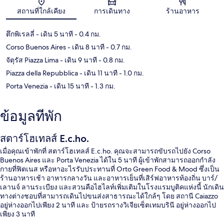
แผนที่
สถานที่ใกล้เคียง
การเดินทาง
ร้านอาหาร
ตึกพิเรลลี่
- เดิน 5 นาที
- 0.4 กม.
Corso Buenos Aires
- เดิน 8 นาที
- 0.7 กม.
จัตุรัส Piazza Lima
- เดิน 9 นาที
- 0.8 กม.
Piazza della Repubblica
- เดิน 11 นาที
- 1.0 กม.
Porta Venezia
- เดิน 15 นาที
- 1.3 กม.
ข้อมูลที่พัก
สตาร์โฮเทลส์ E.c.ho.
เมื่อคุณเข้าพักที่ สตาร์โฮเทลส์ E.c.ho. คุณจะสามารถขับรถไปยัง Corso
Buenos Aires และ Porta Venezia ได้ใน 5 นาที ผู้เข้าพักสามารถออกกำลัง
กายที่ฟิตเนส หรือหาอะไรรับประทานที่ Orto Green Food & Mood ซึ่งเป็น
ร้านอาหารเช้า อาหารกลางวัน และอาหารเย็นที่เสิร์ฟอาหารท้องถิ่น บาร์/
เลานจ์ ลานระเบียง และสวนคือไฮไลท์เพิ่มเติมในโรงแรมบูติคแห่งนี้ นักเดิน
ทางต่างชอบที่สามารถเดินไปขนส่งสาธารณะได้ใกล้ๆ โดย สถานี Caiazzo
อยู่ห่างออกไปเพียง 2 นาที และ ป้ายรถรางวิเจียเซ็ตเทมบรินี อยู่ห่างออกไป
เพียง 3 นาที