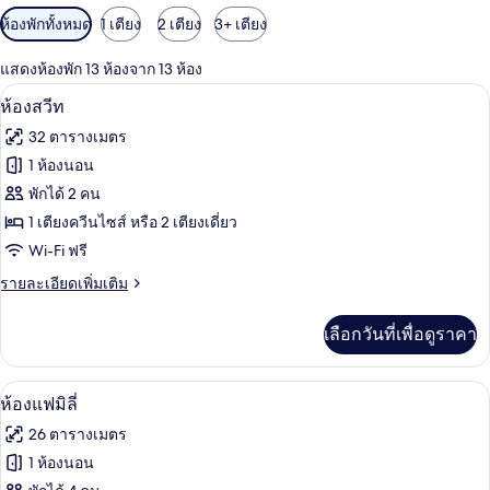
ตัว
ห้องพักทั้งหมด
1 เตียง
2 เตียง
3+ เตียง
กรอง
แสดงห้องพัก 13 ห้องจาก 13 ห้อง
ที่
ห้องสวีท | เครื่องนอนระดับพรีเมียม, มินิ
เปิด
มี
9
ห้องสวีท
ให้
ภาพถ่าย
32 ตารางเมตร
สำหรับ
ทั้งหมด
1 ห้องนอน
ห้อง
ของ
พักได้ 2 คน
พัก
ห้อง
1 เตียงควีนไซส์ หรือ 2 เตียงเดี่ยว
Wi-Fi ฟรี
สวีท
ราย
รายละเอียดเพิ่มเติม
ละเอียด
เพิ่ม
เลือกวันที่เพื่อดูราคา
เติม
เกี่ยว
กับ
เครื่องนอนระดับพรีเมียม, มินิบาร์, ตู้นิ
เปิด
6
ห้อง
ห้องแฟมิลี่
สวี
ภาพถ่าย
26 ตารางเมตร
ท
ทั้งหมด
1 ห้องนอน