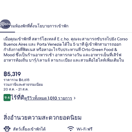
โฮ
เท
่อน
ถัดไป
น้า
61+
ภาพรวม
ห้องพัก
ที่ตั้ง
นโยบายการเข้าพัก
ลส์
E.c.ho.
เมื่อคุณเข้าพักที่ สตาร์โฮเทลส์ E.c.ho. คุณจะสามารถขับรถไปยัง Corso
Buenos Aires และ Porta Venezia ได้ใน 5 นาที ผู้เข้าพักสามารถออก
กำลังกายที่ฟิตเนส หรือหาอะไรรับประทานที่ Orto Green Food &
Mood ซึ่งเป็นร้านอาหารเช้า อาหารกลางวัน และอาหารเย็นที่เสิร์ฟ
อาหารท้องถิ่น บาร์/เลานจ์ ลานระเบียง และสวนคือไฮไลท์เพิ่มเติมใน
โรงแรมบูติคแห่งนี้ นักเดินทางต่างชอบที่สามารถเดินไปขนส่ง
สาธารณะได้ใกล้ๆ โดย สถานี Caiazzo อยู่ห่างออกไปเพียง 2 นาที และ
ราคา
฿5,319
ป้ายรถรางวิเจียเซ็ตเทมบรินี อยู่ห่างออกไปเพียง 3 นาที
ปัจจุบัน
ราคารวม ฿6,615
฿5,319
รวมภาษีและค่าธรรมเนียม
ล็อบบี้
20 ส.ค. - 21 ส.ค.
รีวิว
ไร้ที่ติ
9.4
ดูรีวิวทั้งหมด 1,010 รายการ
9.4 จาก 10
สิ่งอำนวยความสะดวกยอดนิยม
สัตว์เลี้ยงเข้าพักได้
Wi-Fi ฟรี