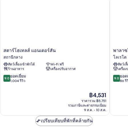
สตาร์โฮเทลส์ แอนเดอร์สัน
พาลาซโซ
ลัก
ซ์
ดับเบิล
หรือ
ทวิ
น
ส
พา
สตาร์โฮเทลส์ แอนเดอร์สัน
พาลาซโ
ตาร์
ลาซ
สถานีกลาง
โลเรโต
โฮ
โซ
สัตว์เลี้ยงเข้าพักได้
Wi-Fi ฟรี
สัตว์เลี
เท
โลเร
ร้านอาหาร
เครื่องปรับอากาศ
เครื่อ
ลส์
โต
แอ
โรงแรม
9.0
9.0
ยอดเยี่ยม
ยอดเ
9.0
9.0
นเด
มิ
จาก
จาก
1,004 รีวิว
86 รีว
อร์
ลาน
10,
10,
สัน
โลเร
ยอด
ยอด
ราคา
฿4,531
สถานี
โต
เยี่ยม,
เยี่ยม,
ปัจจุบัน
กลาง
ราคารวม ฿5,751
1,004
86
คือ
รวมภาษีและค่าธรรมเนียม
รีวิว
รีวิว
฿4,531
9 ส.ค. - 10 ส.ค.
เปรียบเทียบที่พักที่คล้ายกัน