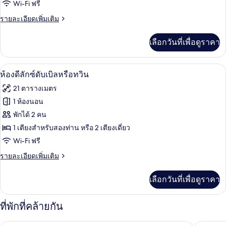
ของ
Wi-Fi ฟรี
หรือ
Two
ทวิ
ราย
รายละเอียดเพิ่มเติม
น
Connecting
ละเอียด
เพิ่ม
Double
เลือกวันที่เพื่อดูราคา
เติม
Rooms
เกี่ยว
กับ
ห้องดีลักซ์ดับเบิลหรือทวิน | เครื่องนอนร
เปิด
5
Two
ห้องดีลักซ์ดับเบิลหรือทวิน
Connecting
ภาพถ่าย
21 ตารางเมตร
Double
ทั้งหมด
Rooms
1 ห้องนอน
ของ
พักได้ 2 คน
ห้อง
1 เตียงสำหรับสองท่าน หรือ 2 เตียงเดี่ยว
Wi-Fi ฟรี
ดี
ราย
รายละเอียดเพิ่มเติม
ลัก
ละเอียด
ซ์
เพิ่ม
เลือกวันที่เพื่อดูราคา
เติม
ดับเบิล
เกี่ยว
หรือ
กับ
ที่พักที่คล้ายกัน
ห้อง
ทวิน
ดี