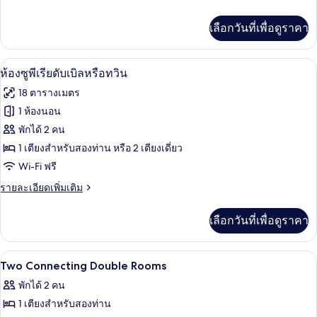
ละเอียด
สวีท
เพิ่ม
เลือกวันที่เพื่อดูราคา
เติม
เกี่ยว
กับ
เครื่องนอนระดับพรีเมียม, มินิบาร์, ตู้นิ
เปิด
6
ห้อง
ห้องซูพีเรียดับเบิลหรือทวิน
จู
ภาพถ่าย
18 ตารางเมตร
เนียร์
ทั้งหมด
สวี
1 ห้องนอน
ท
ของ
พักได้ 2 คน
ห้อง
1 เตียงสำหรับสองท่าน หรือ 2 เตียงเดี่ยว
Wi-Fi ฟรี
ซู
ราย
รายละเอียดเพิ่มเติม
พี
ละเอียด
เรียดั
เพิ่ม
เลือกวันที่เพื่อดูราคา
เติม
บเบิล
เกี่ยว
หรือ
กับ
เครื่องนอนระดับพรีเมียม, มินิบาร์, ตู้นิ
เปิด
5
ห้อง
Two Connecting Double Rooms
ทวิน
ซู
ภาพถ่าย
พักได้ 2 คน
พี
ทั้งหมด
เรียดั
1 เตียงสำหรับสองท่าน
บเบิล