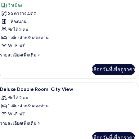
เมือง
ดี
ภาพถ่าย
วิวเมือง
ลัก
ทั้งหมด
ซ์
26 ตารางเมตร
ดับเบิล,
ของ
1 ห้องนอน
ระเบียง,
Panoramic
วิว
พักได้ 2 คน
เมือง
Junior
1 เตียงสำหรับสองท่าน
Suite
Wi-Fi ฟรี
ราย
รายละเอียดเพิ่มเติม
ละเอียด
เพิ่ม
เลือกวันที่เพื่อดูราคา
เติม
เกี่ยว
กับ
เครื่องนอนระดับพรีเมียม, มินิบาร์, ตู้นิ
เปิด
7
Panoramic
Deluxe Double Room, City View
Junior
ภาพถ่าย
พักได้ 2 คน
Suite
ทั้งหมด
1 เตียงสำหรับสองท่าน
ของ
Wi-Fi ฟรี
Deluxe
ราย
รายละเอียดเพิ่มเติม
Double
ละเอียด
เพิ่ม
Room,
เลือกวันที่เพื่อดูราคา