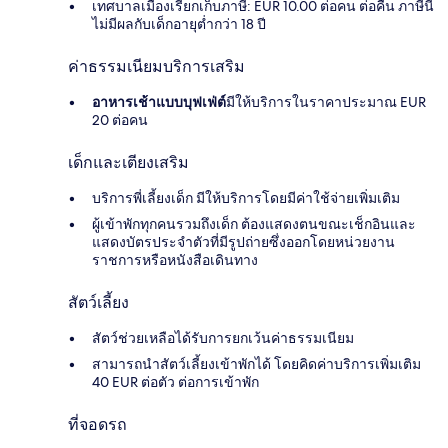
เทศบาลเมืองเรียกเก็บภาษี: EUR 10.00 ต่อคน ต่อคืน ภาษีนี้
ไม่มีผลกับเด็กอายุต่ำกว่า 18 ปี
ค่าธรรมเนียมบริการเสริม
อาหารเช้าแบบบุฟเฟ่ต์
มีให้บริการในราคาประมาณ EUR
20 ต่อคน
เด็กและเตียงเสริม
บริการพี่เลี้ยงเด็ก มีให้บริการโดยมีค่าใช้จ่ายเพิ่มเติม
ผู้เข้าพักทุกคนรวมถึงเด็ก ต้องแสดงตนขณะเช็กอินและ
แสดงบัตรประจำตัวที่มีรูปถ่ายซึ่งออกโดยหน่วยงาน
ราชการหรือหนังสือเดินทาง
สัตว์เลี้ยง
สัตว์ช่วยเหลือได้รับการยกเว้นค่าธรรมเนียม
สามารถนำสัตว์เลี้ยงเข้าพักได้ โดยคิดค่าบริการเพิ่มเติม
40 EUR ต่อตัว ต่อการเข้าพัก
ที่จอดรถ