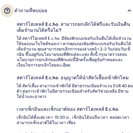
คำถามที่พบบ่อย
สตาร์โฮเทลส์ E.c.ho. สามารถยกเลิกได้ฟรีและรับเงินคืน
เต็มจำนวนได้หรือไม่?
ได้ สตาร์โฮเทลส์ E.c.ho. มีห้องพักแบบขอรับเงินคืนได้เต็มจำนวน
ให้จองบนเว็บไซต์ของเรา หากคุณจองห้องพักแบบขอรับเงินคืนได้
เต็มจำนวน คุณสามารถยกเลิกการจองล่วงหน้า 2-3 วันก่อนวันเช็
กอิน ขึ้นอยู่กับนโยบายของที่พักแต่ละแห่ง ทั้งนี้ กรุณาตรวจสอบ
นโยบายการยกเลิกของที่พักแห่งนี้อีกครั้งเพื่อดูข้อกำหนดและ
เงื่อนไขการยกเลิกโดยละเอียด
สตาร์โฮเทลส์ E.c.ho. อนุญาตให้นำสัตว์เลี้ยงเข้าพักไหม
ได้ สัตว์เลี้ยง สามารถเข้าพักได้ มีค่าธรรมเนียมจำนวน EUR 40 ต่อ
ตัว ต่อการเข้าพัก ไม่มีค่าธรรมเนียมสำหรับสัตว์ช่วยเหลือ มีชาม
ใส่น้ำและอาหาร
เวลาเช็กอินและเช็กเอาต์ของ สตาร์โฮเทลส์ E.c.ho.
เช็กอินได้ตั้งแต่เวลา: 15:00 น., เช็กอินได้จนถึงเวลา: ตลอดเวลา
สามารถเช็กเอาต์ได้ในเวลา เที่ยง