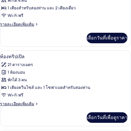
ของ
พักได้ 4 คน
ห้อง
1 เตียงสำหรับสองท่าน และ 2 เตียงเดี่ยว
Wi-Fi ฟรี
แฟ
ราย
รายละเอียดเพิ่มเติม
มิ
ละเอียด
ลี่
เพิ่ม
เลือกวันที่เพื่อดูราคา
เติม
เกี่ยว
กับ
เครื่องนอนระดับพรีเมียม, มินิบาร์, ตู้นิ
เปิด
9
ห้อง
ห้องทริปเปิล
แฟ
ภาพถ่าย
21 ตารางเมตร
มิ
ทั้งหมด
ลี่
1 ห้องนอน
ของ
พักได้ 3 คน
ห้อง
1 เตียงควีนไซส์ และ 1 โซฟาเบดสำหรับสองท่าน
Wi-Fi ฟรี
ทริปเปิล
ราย
รายละเอียดเพิ่มเติม
ละเอียด
เพิ่ม
เลือกวันที่เพื่อดูราคา
เติม
เกี่ยว
กับ