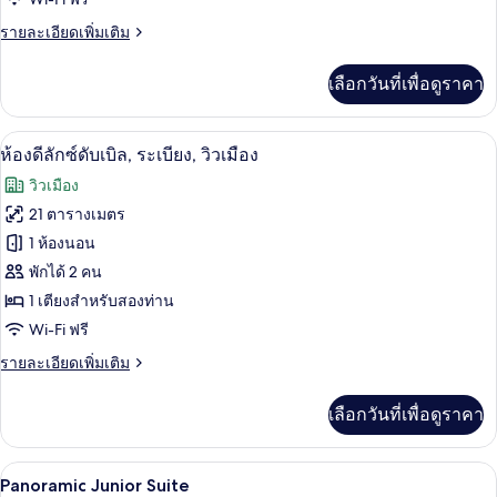
ลัก
ราย
รายละเอียดเพิ่มเติม
ซ์
ละเอียด
ดับเบิล,
เพิ่ม
เลือกวันที่เพื่อดูราคา
เติม
วิว
เกี่ยว
กับ
เมือง
ห้องดีลักซ์ดับเบิล, ระเบียง, วิวเมือง | เ
เปิด
5
ห้อง
ห้องดีลักซ์ดับเบิล, ระเบียง, วิวเมือง
ดี
ภาพถ่าย
วิวเมือง
ลัก
ทั้งหมด
ซ์
21 ตารางเมตร
ดับเบิล,
ของ
1 ห้องนอน
วิว
เมือง
ห้อง
พักได้ 2 คน
1 เตียงสำหรับสองท่าน
ดี
Wi-Fi ฟรี
ลัก
ราย
รายละเอียดเพิ่มเติม
ซ์
ละเอียด
ดับเบิล,
เพิ่ม
เลือกวันที่เพื่อดูราคา
เติม
ระเบียง,
เกี่ยว
กับ
วิว
เครื่องนอนระดับพรีเมียม, มินิบาร์, ตู้นิ
เปิด
8
ห้อง
Panoramic Junior Suite