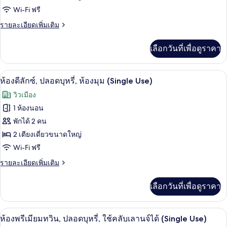
บุหรี่
Wi-Fi ฟรี
ซู
(for
Two
ราย
รายละเอียดเพิ่มเติม
พี
Guests)
ละเอียด
เรีย
เพิ่ม
เลือกวันที่เพื่อดูราคา
เติม
ทวิน,
เกี่ยว
ปลอด
กับ
เครื่องนอนระดับพรีเมียม, มินิบาร์ฟรี, ตู
เปิด
5
ห้อง
ห้องดีลักซ์, ปลอดบุหรี่, ห้องมุม (Single Use)
บุหรี่
ซู
ภาพถ่าย
วิวเมือง
พี
(for
ทั้งหมด
เรีย
1 ห้องนอน
Three
ทวิ
ของ
Guests
พักได้ 2 คน
น,
with
ปลอด
ห้อง
2 เตียงเดี่ยวขนาดใหญ่
บุหรี่
Sofa
Wi-Fi ฟรี
ดี
(for
Bed)
Three
ราย
รายละเอียดเพิ่มเติม
ลัก
Guests
ละเอียด
ซ์,
with
เพิ่ม
เลือกวันที่เพื่อดูราคา
Sofa
เติม
ปลอด
Bed)
เกี่ยว
บุหรี่,
กับ
เครื่องนอนระดับพรีเมียม, มินิบาร์ฟรี, ตู
เปิด
7
ห้อง
ห้องพรีเมียมทวิน, ปลอดบุหรี่, ใช้คลับเลานจ์ได้ (Single Use)
ห้อง
ดี