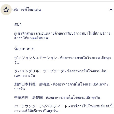
บริการที่โดดเด่น
สปา
ผู้เข้าพักสามารถผ่อนคลายด้วยการรับบริการสปาในที่พัก บริการ
ต่างๆ ได้แก่ คอร์สนวด
ห้องอาหาร
ヴィジョン＆エモーション - ห้องอาหารภายในโรงแรม เปิดทุก
วัน
タパス＆グリル ラ・プラータ - ห้องอาหารในโรงแรมเปิด
เฉพาะบางวัน
創作日本料理 碧海庭 - ห้องอาหารภายในโรงแรมเปิดเฉพาะ
บางวัน
中華料理 居易園 - ห้องอาหารภายในโรงแรมเปิดทุกวัน
バーラウンジ ディベルティード - บาร์ภายในโรงแรม มีแฮปปี้
อาวเออร์ให้บริการ เปิดทุกวัน