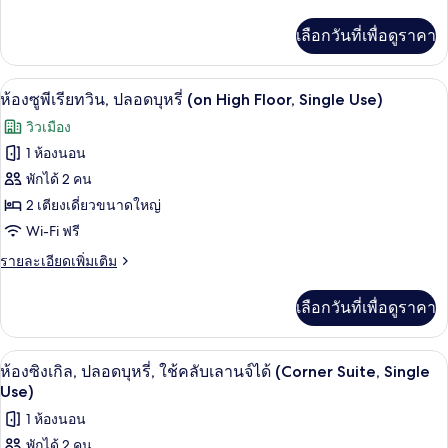
ปลอด
(Single
ละเอียด
Use)
เพิ่ม
บุหรี่,
เลือกวันที่เพื่อดูราคา
เติม
ใช้
เกี่ยว
กับ
คลับ
เครื่องนอนระดับพรีเมียม, มินิบาร์ฟรี, ตู
เปิด
6
ห้อง
ห้องซูพีเรียทวิน, ปลอดบุหรี่ (on High Floor, Single Use)
พรีเมียม
เลา
ภาพถ่าย
วิวเมือง
ทวิ
นจ์
ทั้งหมด
น,
1 ห้องนอน
ปลอด
ได้
ของ
พักได้ 2 คน
บุหรี่,
(for
ใช้
ห้อง
2 เตียงเดี่ยวขนาดใหญ่
คลับ
Three
Wi-Fi ฟรี
ซู
เลา
Guests
นจ์
ราย
รายละเอียดเพิ่มเติม
พี
with
ได้
ละเอียด
Sofa
เรีย
(for
เพิ่ม
เลือกวันที่เพื่อดูราคา
Three
เติม
Bed)
ทวิน,
Guests
เกี่ยว
with
ปลอด
กับ
เครื่องนอนระดับพรีเมียม, มินิบาร์ฟรี, ตู
เปิด
Sofa
8
ห้อง
ห้องซิงเกิล, ปลอดบุหรี่, ใช้คลับเลานจ์ได้ (Corner Suite, Single
บุหรี่
Bed)
ซู
ภาพถ่าย
Use)
พี
(on
ทั้งหมด
1 ห้องนอน
เรีย
High
ทวิ
พักได้ 2 คน