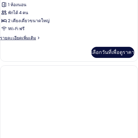
ปลอด
ของ
1 ห้องนอน
Guests)
บุหรี่,
ห้อง
ห้อง
พักได้ 4 คน
มุม
2 เตียงเดี่ยวขนาดใหญ่
พรีเมียม
(for
Wi-Fi ฟรี
Two
ทวิน,
Guests)
ราย
รายละเอียดเพิ่มเติม
ปลอด
ละเอียด
บุหรี่,
เพิ่ม
เลือกวันที่เพื่อดูราคา
เติม
ใช้
เกี่ยว
กับ
คลับ
ห้อง
เลา
พรีเมียม
ทวิ
นจ์
น,
ได้
ปลอด
บุหรี่,
(for
ใช้
Two
คลับ
Guests)
เลา
นจ์
ได้
(for
Two