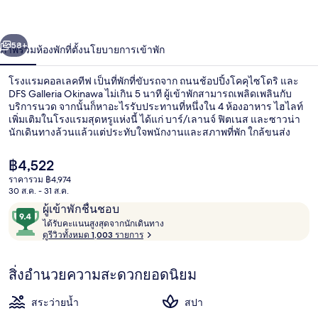
ทีฟ
่อน
ถัดไป
น้า
58+
ภาพรวม
ห้องพัก
ที่ตั้ง
นโยบายการเข้าพัก
โรงแรมคอลเลคทีฟ เป็นที่พักที่ขับรถจาก ถนนช้อปปิ้งโคคุไซโดริ และ
DFS Galleria Okinawa ไม่เกิน 5 นาที ผู้เข้าพักสามารถเพลิดเพลินกับ
บริการนวด จากนั้นก็หาอะไรรับประทานที่หนึ่งใน 4 ห้องอาหาร ไฮไลท์
เพิ่มเติมในโรงแรมสุดหรูแห่งนี้ ได้แก่ บาร์/เลานจ์ ฟิตเนส และซาวน่า
นักเดินทางล้วนแล้วแต่ประทับใจพนักงานและสภาพที่พัก ใกล้ขนส่ง
สาธารณะ: เดิน 8 นาทีถึง สถานี Miebashi และ 9 นาทีถึง สถานี Makishi
ราคา
฿4,522
ปัจจุบัน
ราคารวม ฿4,974
฿4,522
30 ส.ค. - 31 ส.ค.
ด้านหน้าที่พัก - ตอนเย็น/กลางคืน
รีวิว
9.4
ผู้เข้าพักชื่นชอบ
ไ
จาก
ได้รับคะแนนสูงสุดจากนักเดินทาง
ด้
ดูรีวิวทั้งหมด 1,003 รายการ
10,
รั
ผู้
บ
สิ่งอำนวยความสะดวกยอดนิยม
ค
เข้า
ะ
พัก
แ
สระว่ายน้ำ
สปา
ชื่น
น