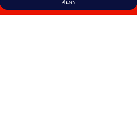
ค้นหา
คลัง
ภาพ
โรง
แรม
คอลเลค