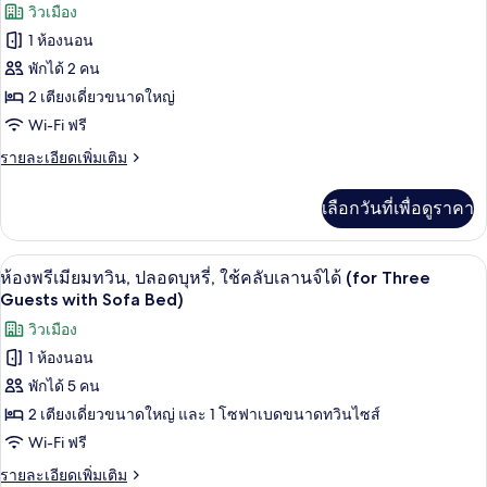
ภาพถ่าย
วิวเมือง
ลัก
มุม
ทั้งหมด
ซ์,
1 ห้องนอน
(Single
ปลอด
ของ
พักได้ 2 คน
Use)
บุหรี่,
ห้อง
ห้อง
2 เตียงเดี่ยวขนาดใหญ่
มุม
Wi-Fi ฟรี
พรีเมียม
(Single
Use)
ราย
รายละเอียดเพิ่มเติม
ทวิน,
ละเอียด
ปลอด
เพิ่ม
เลือกวันที่เพื่อดูราคา
เติม
บุหรี่,
เกี่ยว
ใช้
กับ
เครื่องนอนระดับพรีเมียม, มินิบาร์ฟรี, ตู
เปิด
6
ห้อง
ห้องพรีเมียมทวิน, ปลอดบุหรี่, ใช้คลับเลานจ์ได้ (for Three
คลับ
พรีเมียม
ภาพถ่าย
Guests with Sofa Bed)
ทวิ
เลา
ทั้งหมด
วิวเมือง
น,
นจ์
ปลอด
1 ห้องนอน
ของ
บุหรี่,
ได้
พักได้ 5 คน
ใช้
ห้อง
(Single
คลับ
2 เตียงเดี่ยวขนาดใหญ่ และ 1 โซฟาเบดขนาดทวินไซส์
พรีเมียม
เลา
Use)
Wi-Fi ฟรี
นจ์
ทวิน,
ได้
ราย
รายละเอียดเพิ่มเติม