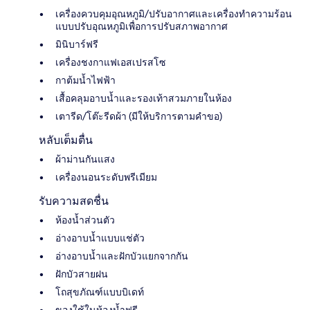
เครื่องควบคุมอุณหภูมิ/ปรับอากาศและเครื่องทำความร้อน
แบบปรับอุณหภูมิเพื่อการปรับสภาพอากาศ
มินิบาร์ฟรี
เครื่องชงกาแฟเอสเปรสโซ
กาต้มน้ำไฟฟ้า
เสื้อคลุมอาบน้ำและรองเท้าสวมภายในห้อง
เตารีด/โต๊ะรีดผ้า (มีให้บริการตามคำขอ)
หลับเต็มตื่น
ผ้าม่านกันแสง
เครื่องนอนระดับพรีเมียม
รับความสดชื่น
ห้องน้ำส่วนตัว
อ่างอาบน้ำแบบแช่ตัว
อ่างอาบน้ำและฝักบัวแยกจากกัน
ฝักบัวสายฝน
โถสุขภัณฑ์แบบบิเดท์
ของใช้ในห้องน้ำฟรี