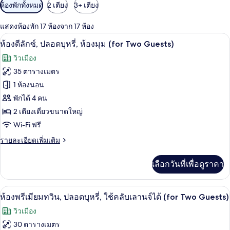
ตัว
ห้องพักทั้งหมด
2 เตียง
3+ เตียง
กรอง
แสดงห้องพัก 17 ห้องจาก 17 ห้อง
ที่
เครื่องนอนระดับพรีเมียม, มินิบาร์ฟรี, ตู
เปิด
มี
5
ห้องดีลักซ์, ปลอดบุหรี่, ห้องมุม (for Two Guests)
ให้
ภาพถ่าย
วิวเมือง
สำหรับ
ทั้งหมด
35 ตารางเมตร
ห้อง
ของ
1 ห้องนอน
พัก
ห้อง
พักได้ 4 คน
2 เตียงเดี่ยวขนาดใหญ่
ดี
Wi-Fi ฟรี
ลัก
ราย
รายละเอียดเพิ่มเติม
ซ์,
ละเอียด
ปลอด
เพิ่ม
เลือกวันที่เพื่อดูราคา
เติม
บุหรี่,
เกี่ยว
กับ
ห้อง
เครื่องนอนระดับพรีเมียม, มินิบาร์ฟรี, ตู
เปิด
8
ห้อง
ห้องพรีเมียมทวิน, ปลอดบุหรี่, ใช้คลับเลานจ์ได้ (for Two Guests)
มุม
ดี
ภาพถ่าย
วิวเมือง
ลัก
(for
ทั้งหมด
ซ์,
30 ตารางเมตร
Two