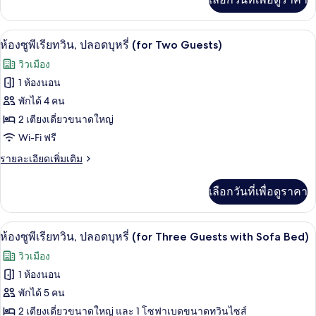
Sofa
เติม
ทวิน,
Bed)
เกี่ยว
ปลอด
กับ
เครื่องนอนระดับพรีเมียม, มินิบาร์ฟรี, ตู
เปิด
7
ห้อง
ห้องซูพีเรียทวิน, ปลอดบุหรี่ (for Two Guests)
บุหรี่
ซู
ภาพถ่าย
วิวเมือง
พี
(Single
ทั้งหมด
เรีย
1 ห้องนอน
Use)
ทวิ
ของ
พักได้ 4 คน
น,
ปลอด
ห้อง
2 เตียงเดี่ยวขนาดใหญ่
บุหรี่
Wi-Fi ฟรี
ซู
(Single
Use)
ราย
รายละเอียดเพิ่มเติม
พี
ละเอียด
เรีย
เพิ่ม
เลือกวันที่เพื่อดูราคา
เติม
ทวิน,
เกี่ยว
ปลอด
กับ
เครื่องนอนระดับพรีเมียม, มินิบาร์ฟรี, ตู
เปิด
7
ห้อง
ห้องซูพีเรียทวิน, ปลอดบุหรี่ (for Three Guests with Sofa Bed)
บุหรี่
ซู
ภาพถ่าย
วิวเมือง
พี
(for
ทั้งหมด
เรีย
1 ห้องนอน
Two
ทวิ
ของ
Guests)
พักได้ 5 คน
น,
ปลอด
ห้อง
2 เตียงเดี่ยวขนาดใหญ่ และ 1 โซฟาเบดขนาดทวินไซส์