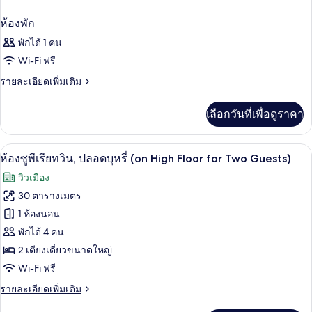
ห้องพัก
พักได้ 1 คน
Wi-Fi ฟรี
ราย
รายละเอียดเพิ่มเติม
ละเอียด
เพิ่ม
เลือกวันที่เพื่อดูราคา
เติม
เกี่ยว
กับ
เครื่องนอนระดับพรีเมียม, มินิบาร์ฟรี, ตู
เปิด
5
ห้อง
ห้องซูพีเรียทวิน, ปลอดบุหรี่ (on High Floor for Two Guests)
พัก
ภาพถ่าย
วิวเมือง
ทั้งหมด
30 ตารางเมตร
ของ
1 ห้องนอน
ห้อง
พักได้ 4 คน
2 เตียงเดี่ยวขนาดใหญ่
ซู
Wi-Fi ฟรี
พี
ราย
รายละเอียดเพิ่มเติม
เรีย
ละเอียด