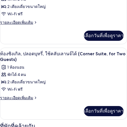
ของ
Floor,
น,
2 เตียงเดี่ยวขนาดใหญ่
Single
ปลอด
ห้อง
บุหรี่
Use)
Wi-Fi ฟรี
ซิงเกิล,
(on
ราย
รายละเอียดเพิ่มเติม
High
ปลอด
ละเอียด
Floor,
เพิ่ม
บุหรี่,
Single
เลือกวันที่เพื่อดูราคา
เติม
Use)
ใช้
เกี่ยว
กับ
คลับ
เครื่องนอนระดับพรีเมียม, มินิบาร์ฟรี, ตู
เปิด
8
ห้อง
ห้องซิงเกิล, ปลอดบุหรี่, ใช้คลับเลานจ์ได้ (Corner Suite, for Two
เลา
ซิงเกิล,
ภาพถ่าย
Guests)
ปลอด
นจ์
ทั้งหมด
1 ห้องนอน
บุหรี่,
ใช้
ได้
พักได้ 4 คน
ของ
คลับ
(Corner
2 เตียงเดี่ยวขนาดใหญ่
เลา
ห้อง
Suite,
นจ์
Wi-Fi ฟรี
ซิงเกิล,
ได้
Single
ราย
รายละเอียดเพิ่มเติม
(Corner
ปลอด
Use)
ละเอียด
Suite,
เพิ่ม
บุหรี่,
Single
เลือกวันที่เพื่อดูราคา
เติม
Use)
ใช้
เกี่ยว
กับ
คลับ
ที่พักที่คล้ายกัน