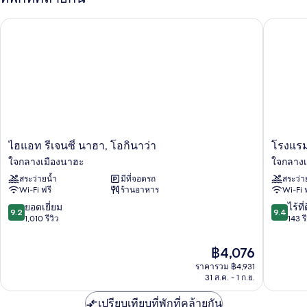
ห้อง
เลา
ซิงเกิล,
ไฮแอท รีเจนซี่ นาฮา, โอกินาว่า
โรงแรม เ
ปลอด
นจ์
บุหรี่,
ใช้
ได้
คลับ
(Corner
เลา
Suite,
นจ์
ได้
for
(Corner
Two
Suite,
Guests)
for
ไฮ
โรงแรม
ไฮแอท รีเจนซี่ นาฮา, โอกินาว่า
โรงแรม
Two
แอท
เดอะ
ใจกลางเมืองนาฮะ
ใจกลางเ
Guests)
รี
รอยัล
สระว่ายน้ำ
มีที่จอดรถ
สระว่า
เจน
พาร์
Wi-Fi ฟรี
ร้านอาหาร
Wi-Fi 
ซี่
ค
นาฮา,
ไอ
9.2
9.4
ยอดเยี่ยม
ไร้ที่
9.2
9.4
โอ
คอ
จาก
จาก
1,010 รีวิว
143 รี
กิน
นิค
10,
10,
าว่า
นาฮา
ยอด
ไร้
ราคา
฿4,076
ใจกลาง
ใจกลาง
เยี่ยม,
ที่
ปัจจุบัน
เมือง
ราคารวม ฿4,931
เมือง
1,010
ติ,
คือ
31 ส.ค. - 1 ก.ย.
นาฮะ
นาฮะ
รีวิว
143
฿4,076
รีวิว
เปรียบเทียบที่พักที่คล้ายกัน