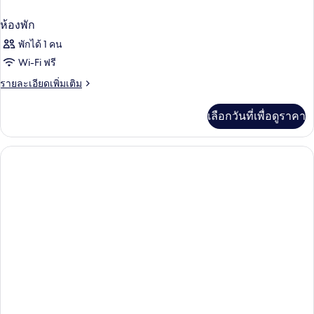
ห้องพัก
พักได้ 1 คน
Wi-Fi ฟรี
ราย
รายละเอียดเพิ่มเติม
ละเอียด
เพิ่ม
เลือกวันที่เพื่อดูราคา
เติม
เกี่ยว
กับ
ห้อง
พัก