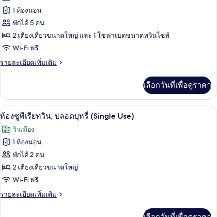
3
ทวิ
1 ห้องนอน
ของ
Guests
น,
พักได้ 5 คน
with
ปลอด
ห้อง
บุหรี่
Sofa
2 เตียงเดี่ยวขนาดใหญ่ และ 1 โซฟาเบดขนาดทวินไซส์
ดี
(on
Bed)
Wi-Fi ฟรี
High
ลัก
Floor,
ราย
รายละเอียดเพิ่มเติม
ซ์,
3
ละเอียด
Guests
เพิ่ม
ปลอด
เลือกวันที่เพื่อดูราคา
with
เติม
Sofa
บุหรี่,
เกี่ยว
Bed)
กับ
ห้อง
เครื่องนอนระดับพรีเมียม, มินิบาร์ฟรี, ตู
เปิด
6
ห้อง
ห้องซูพีเรียทวิน, ปลอดบุหรี่ (Single Use)
ดี
มุม
ภาพถ่าย
วิวเมือง
ลัก
(for
ทั้งหมด
ซ์,
1 ห้องนอน
Three
ปลอด
ของ
พักได้ 2 คน
บุหรี่,
Guests
ห้อง
ห้อง
2 เตียงเดี่ยวขนาดใหญ่
with
มุม
Wi-Fi ฟรี
Sofa
ซู
(for
Bed)
Three
ราย
รายละเอียดเพิ่มเติม
พี
Guests
ละเอียด
เรีย
with
เพิ่ม
เลือกวันที่เพื่อดูราคา