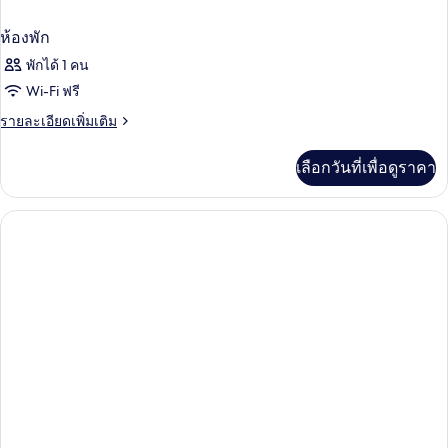
Guests)
ห้องพัก
พักได้ 1 คน
Wi-Fi ฟรี
ราย
รายละเอียดเพิ่มเติม
ละเอียด
เพิ่ม
เลือกวันที่เพื่อดูราคา
เติม
เกี่ยว
กับ
ห้อง
พัก