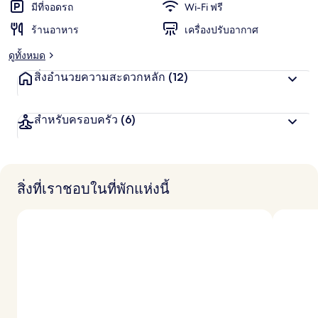
น
มีที่จอดรถ
Wi-Fi ฟรี
ชอบ
สู
ร้านอาหาร
เครื่องปรับอากาศ
ง
สุ
ดูทั้งหมด
ด
จ
สิ่งอำนวยความสะดวกหลัก
(12)
า
ก
นั
สำหรับครอบครัว
(6)
ก
เ
ดิ
น
ท
า
สิ่งที่เราชอบในที่พักแห่งนี้
ง