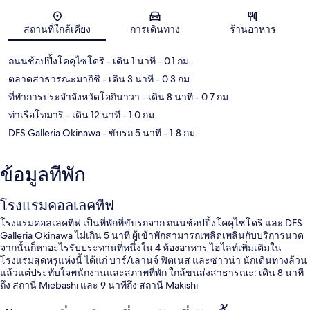
แผนที่
สถานที่ใกล้เคียง
การเดินทาง
ร้านอาหาร
ถนนช้อปปิ้งโคคุไซโดริ
- เดิน 1 นาที
- 0.1 กม.
ตลาดสาธารณะมากิชิ
- เดิน 3 นาที
- 0.3 กม.
ที่ทำการประจำจังหวัดโอกินาวา
- เดิน 8 นาที
- 0.7 กม.
ท่าเรือโทมาริ
- เดิน 12 นาที
- 1.0 กม.
DFS Galleria Okinawa
- ขับรถ 5 นาที
- 1.8 กม.
ข้อมูลที่พัก
โรงแรมคอลเลคทีฟ
โรงแรมคอลเลคทีฟ เป็นที่พักที่ขับรถจาก ถนนช้อปปิ้งโคคุไซโดริ และ DFS
Galleria Okinawa ไม่เกิน 5 นาที ผู้เข้าพักสามารถเพลิดเพลินกับบริการนวด
จากนั้นก็หาอะไรรับประทานที่หนึ่งใน 4 ห้องอาหาร ไฮไลท์เพิ่มเติมใน
โรงแรมสุดหรูแห่งนี้ ได้แก่ บาร์/เลานจ์ ฟิตเนส และซาวน่า นักเดินทางล้วน
แล้วแต่ประทับใจพนักงานและสภาพที่พัก ใกล้ขนส่งสาธารณะ: เดิน 8 นาที
ถึง สถานี Miebashi และ 9 นาทีถึง สถานี Makishi