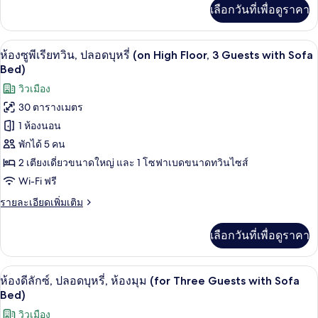
ทวิน,
เพิ่ม
เลือกวันที่เพื่อดูราคา
เติม
ปลอด
เกี่ยว
กับ
บุหรี่
เครื่องนอนระดับพรีเมียม, มินิบาร์ฟรี, ตู
เปิด
6
ห้อง
ห้องซูพีเรียทวิน, ปลอดบุหรี่ (on High Floor, 3 Guests with Sofa
(on
ซู
ภาพถ่าย
Bed)
High
พี
ทั้งหมด
วิวเมือง
เรีย
Floor
ทวิ
30 ตารางเมตร
for
ของ
น,
Two
1 ห้องนอน
ปลอด
ห้อง
Guests)
บุหรี่
พักได้ 5 คน
ซู
(on
2 เตียงเดี่ยวขนาดใหญ่ และ 1 โซฟาเบดขนาดทวินไซส์
High
พี
Floor
Wi-Fi ฟรี
เรีย
for
ราย
รายละเอียดเพิ่มเติม
Two
ทวิน,
ละเอียด
Guests)
เพิ่ม
ปลอด
เลือกวันที่เพื่อดูราคา
เติม
เกี่ยว
บุหรี่
กับ
(on
เครื่องนอนระดับพรีเมียม, มินิบาร์ฟรี, ตู
เปิด
5
ห้อง
ห้องดีลักซ์, ปลอดบุหรี่, ห้องมุม (for Three Guests with Sofa
High
ซู
ภาพถ่าย
Bed)
พี
Floor,
ทั้งหมด
วิวเมือง
เรีย