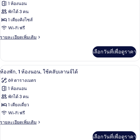
ทั้งหมด
คิง
1 ห้องนอน
โซฟา
ไซส์
ของ
พักได้ 3 คน
1
เบด
เตียง
ห้อง
1 เตียงคิงไซส์
และ
Wi-Fi ฟรี
ดี
โซฟา
เบด
ราย
รายละเอียดเพิ่มเติม
ลัก
ละเอียด
ซ์,
เพิ่ม
เลือกวันที่เพื่อดูราคา
เติม
เตียง
เกี่ยว
คิง
กับ
เครื่องนอนระดับพรีเมียม, ผ้านวมขนเป็ด, 
เปิด
7
ห้อง
ห้องพัก, 1 ห้องนอน, ใช้คลับเลานจ์ได้
ไซส์
ดี
ภาพถ่าย
69 ตารางเมตร
ลัก
1
ทั้งหมด
ซ์,
1 ห้องนอน
เตียง
เตียง
ของ
พักได้ 3 คน
(Walk-
คิง
ไซส์
ห้อง
1 เตียงเดี่ยว
In
1
Shower)
Wi-Fi ฟรี
พัก,
เตียง
(Walk-
1
ราย
รายละเอียดเพิ่มเติม
In
ละเอียด
ห้อง
Shower)
เพิ่ม
เลือกวันที่เพื่อดูราคา
เติม
นอน,