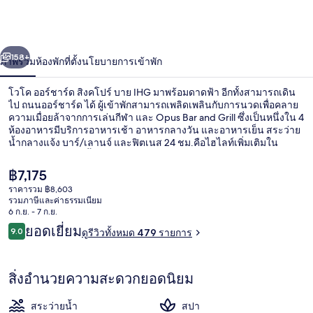
ชาร์ด
สิงคโปร์
่อน
ถัดไป
น้า
158+
ภาพรวม
ห้องพัก
ที่ตั้ง
นโยบายการเข้าพัก
บาย
IHG
โวโค ออร์ชาร์ด สิงคโปร์ บาย IHG มาพร้อมดาดฟ้า อีกทั้งสามารถเดิน
ไป ถนนออร์ชาร์ด ได้ ผู้เข้าพักสามารถเพลิดเพลินกับการนวดเพื่อคลาย
ความเมื่อยล้าจากการเล่นกีฬา และ Opus Bar and Grill ซึ่งเป็นหนึ่งใน 4
ห้องอาหารมีบริการอาหารเช้า อาหารกลางวัน และอาหารเย็น สระว่าย
น้ำกลางแจ้ง บาร์/เลานจ์ และฟิตเนส 24 ชม.คือไฮไลท์เพิ่มเติมใน
โรงแรมสุดหรูแห่งนี้ นักเดินทางล้วนแล้วแต่ประทับใจพนักงานและ
ทำเล ใกล้ขนส่งสาธารณะ: เดิน 7 นาทีถึง สถานีออร์ชาร์ด และ 11 นาที
ราคา
฿7,175
ถึง สถานีออร์ชาร์ดบูเลอวาร์ด
ปัจจุบัน
ราคารวม ฿8,603
฿7,175
รวมภาษีและค่าธรรมเนียม
บริเวณภายนอก
6 ก.ย. - 7 ก.ย.
รีวิว
ยอดเยี่ยม
9.0
ดูรีวิวทั้งหมด 479 รายการ
9.0 จาก 10
สิ่งอำนวยความสะดวกยอดนิยม
สระว่ายน้ำ
สปา