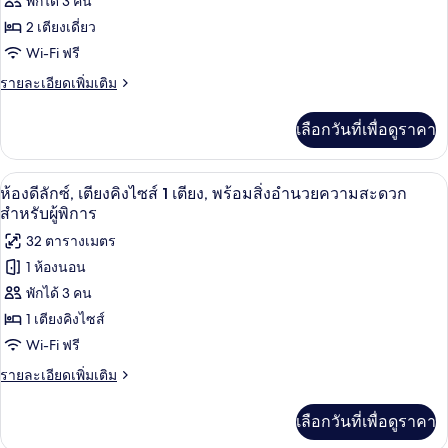
ของ
พักได้ 3 คน
(High
คิง
ไซส์
ห้อง
2 เตียงเดี่ยว
Floor)
1
Wi-Fi ฟรี
ดี
เตียง
(High
ราย
รายละเอียดเพิ่มเติม
ลัก
Floor)
ละเอียด
ซ์,
เพิ่ม
เลือกวันที่เพื่อดูราคา
เติม
เตียง
เกี่ยว
เดี่ยว
กับ
เครื่องนอนระดับพรีเมียม, ผ้านวมขนเป็ด, 
เปิด
7
ห้อง
ห้องดีลักซ์, เตียงคิงไซส์ 1 เตียง, พร้อมสิ่งอำนวยความสะดวก
2
ดี
ภาพถ่าย
สำหรับผู้พิการ
เตียง
ลัก
ทั้งหมด
32 ตารางเมตร
ซ์,
(High
เตียง
1 ห้องนอน
ของ
Floor)
เดี่ยว
พักได้ 3 คน
2
ห้อง
เตียง
1 เตียงคิงไซส์
ดี
(High
Wi-Fi ฟรี
Floor)
ลัก
ราย
รายละเอียดเพิ่มเติม
ซ์,
ละเอียด
เพิ่ม
เตียง
เลือกวันที่เพื่อดูราคา
เติม
คิง
เกี่ยว