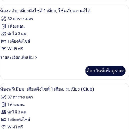
กับ
ไซส์
ห้องคลับ, เตียงคิงไซส์ 1 เตียง, ใช้คลับเ
เปิด
8
ห้อง
ห้องคลับ, เตียงคิงไซส์ 1 เตียง, ใช้คลับเลานจ์ได้
1
ดี
ภาพถ่าย
32 ตารางเมตร
ลัก
เตียง,
ทั้งหมด
ซ์,
1 ห้องนอน
พร้อม
เตียง
ของ
พักได้ 3 คน
คิง
สิ่ง
ไซส์
ห้อง
1 เตียงคิงไซส์
1
อำนวย
Wi-Fi ฟรี
คลับ,
เตียง,
ความ
พร้อม
ราย
รายละเอียดเพิ่มเติม
เตียง
สิ่ง
ละเอียด
สะดวก
คิง
อำนวย
เพิ่ม
เลือกวันที่เพื่อดูราคา
ความ
สำหรับ
เติม
ไซส์
สะดวก
เกี่ยว
ผู้
1
สำหรับ
กับ
ห้องพรีเมียม, เตียงคิงไซส์ 1 เตียง, ระเบี
เปิด
ผู้
13
ห้อง
พิการ
ห้องพรีเมียม, เตียงคิงไซส์ 1 เตียง, ระเบียง (Club)
เตียง,
พิการ
คลับ,
ภาพถ่าย
37 ตารางเมตร
ใช้
เตียง
ทั้งหมด
คิง
1 ห้องนอน
คลับ
ไซส์
ของ
พักได้ 3 คน
1
เลา
เตียง,
ห้อง
1 เตียงคิงไซส์
นจ์
ใช้
Wi-Fi ฟรี
พรีเมียม,