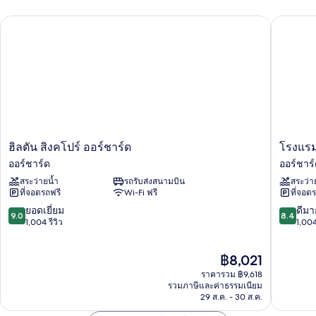
พัก
ฮิลตัน สิงคโปร์ ออร์ชาร์ด
โรงแรมออ
ฮิล
โรง
ฮิลตัน สิงคโปร์ ออร์ชาร์ด
โรงแรม
ตัน
แร
ออร์ชาร์ด
ออร์ชาร
สิงคโปร์
มอ
สระว่ายน้ำ
รถรับส่งสนามบิน
สระว่า
ออร์
อร์
ที่จอดรถฟรี
Wi-Fi ฟรี
ที่จอด
ชาร์ด
ชาร์ด
ออร์
สิงคโปร์
9.0
8.4
ยอดเยี่ยม
ดีมา
9.0
8.4
ชาร์ด
ออร์
จาก
จาก
1,004 รีวิว
1,004
ชาร์ด
10,
10,
ยอด
ดี
ราคา
฿8,021
เยี่ยม,
มาก,
ปัจจุบัน
1,004
1,004
ราคารวม ฿9,618
คือ
รีวิว
รีวิว
รวมภาษีและค่าธรรมเนียม
฿8,021
29 ส.ค. - 30 ส.ค.