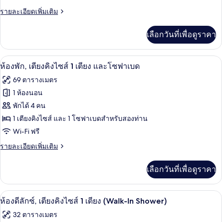
คลับ
ได้
เลา
ราย
รายละเอียดเพิ่มเติม
เตียง
นจ์
ละเอียด
คิง
ได้
เพิ่ม
เลือกวันที่เพื่อดูราคา
เติม
ไซส์
เกี่ยว
1
กับ
ห้องพัก, เตียงคิงไซส์ 1 เตียง และโซฟาเบ
เปิด
7
ห้อง
ห้องพัก, เตียงคิงไซส์ 1 เตียง และโซฟาเบด
เตียง,
พรีเมียม,
ภาพถ่าย
69 ตารางเมตร
ระเบียง
เตียง
ทั้งหมด
คิง
1 ห้องนอน
(Club)
ไซส์
ของ
พักได้ 4 คน
1
เตียง,
ห้อง
1 เตียงคิงไซส์ และ 1 โซฟาเบดสำหรับสองท่าน
ระเบียง
Wi-Fi ฟรี
พัก,
(Club)
ราย
รายละเอียดเพิ่มเติม
เตียง
ละเอียด
คิง
เพิ่ม
เลือกวันที่เพื่อดูราคา
เติม
ไซส์
เกี่ยว
1
กับ
เครื่องนอนระดับพรีเมียม, ผ้านวมขนเป็ด, 
เปิด
5
ห้อง
ห้องดีลักซ์, เตียงคิงไซส์ 1 เตียง (Walk-In Shower)
เตียง
พัก,
ภาพถ่าย
32 ตารางเมตร
และ
เตียง