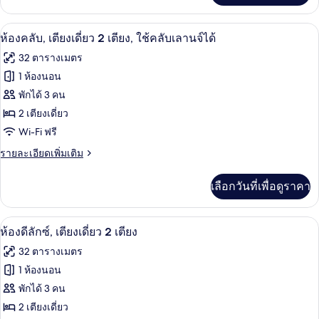
เกี่ยว
ใช้
กับ
ห้องคลับ, เตียงเดี่ยว 2 เตียง, ใช้คลับเลา
เปิด
8
ห้อง
ห้องคลับ, เตียงเดี่ยว 2 เตียง, ใช้คลับเลานจ์ได้
คลับ
พัก,
ภาพถ่าย
32 ตารางเมตร
เลา
1
ทั้งหมด
ห้อง
1 ห้องนอน
นจ์
นอน,
ของ
พักได้ 3 คน
ใช้
ได้
คลับ
ห้อง
2 เตียงเดี่ยว
เลา
Wi-Fi ฟรี
คลับ,
นจ์
ได้
ราย
รายละเอียดเพิ่มเติม
เตียง
ละเอียด
เดี่ยว
เพิ่ม
เลือกวันที่เพื่อดูราคา
เติม
2
เกี่ยว
เตียง,
กับ
เครื่องนอนระดับพรีเมียม, ผ้านวมขนเป็ด, 
เปิด
6
ห้อง
ห้องดีลักซ์, เตียงเดี่ยว 2 เตียง
ใช้
คลับ,
ภาพถ่าย
32 ตารางเมตร
คลับ
เตียง
ทั้งหมด
เดี่ยว
1 ห้องนอน
เลา
2
ของ
พักได้ 3 คน
เตียง,
นจ์
ใช้
ห้อง
2 เตียงเดี่ยว
ได้
คลับ