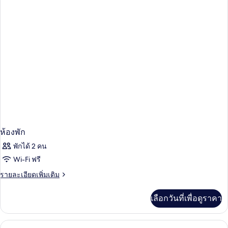
ห้อง
พัก
ห้องพัก
พักได้ 2 คน
Wi-Fi ฟรี
ราย
รายละเอียดเพิ่มเติม
ละเอียด
เพิ่ม
เลือกวันที่เพื่อดูราคา
เติม
เกี่ยว
กับ