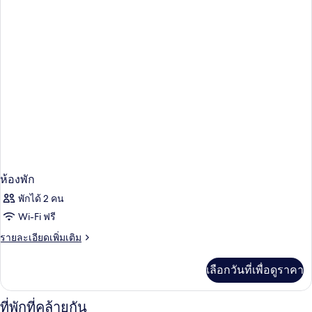
ห้อง
พัก
ห้องพัก
พักได้ 2 คน
Wi-Fi ฟรี
ราย
รายละเอียดเพิ่มเติม
ละเอียด
เพิ่ม
เลือกวันที่เพื่อดูราคา
เติม
เกี่ยว
กับ
ที่พักที่คล้ายกัน
ห้อง