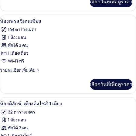
เลือกวันที่เพื่อดูราคา
เติม
(Walk-
เกี่ยว
In
กับ
ห้องเพรสซิเดนเชียล | เครื่องนอนระดับพรี
เปิด
Shower)
7
ห้อง
ห้องเพรสซิเดนเชียล
ดี
ภาพถ่าย
164 ตารางเมตร
ลัก
ทั้งหมด
ซ์
1 ห้องนอน
(Walk-
ของ
พักได้ 3 คน
In
Shower)
ห้อง
1 เตียงเดี่ยว
Wi-Fi ฟรี
เพรส
ราย
รายละเอียดเพิ่มเติม
ซิ
ละเอียด
เดน
เพิ่ม
เลือกวันที่เพื่อดูราคา
เติม
เชีย
เกี่ยว
ล
กับ
เครื่องนอนระดับพรีเมียม, ผ้านวมขนเป็ด, 
เปิด
6
ห้อง
ห้องดีลักซ์, เตียงคิงไซส์ 1 เตียง
เพรส
ภาพถ่าย
32 ตารางเมตร
ซิ
ทั้งหมด
เดน
1 ห้องนอน
เชีย
ของ
พักได้ 3 คน
ล
1 เตียงคิงไซส์