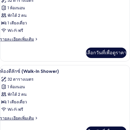
32 ตารางเมตร
เตียง
ลัก
ทั้งหมด
ซ์,
1 ห้องนอน
(Walk-
เตียง
ของ
In
พักได้ 2 คน
เดี่ยว
Shower)
2
ห้อง
1 เตียงเดี่ยว
เตียง
Wi-Fi ฟรี
ดี
(Walk-
In
ราย
รายละเอียดเพิ่มเติม
ลัก
Shower)
ละเอียด
ซ์
เพิ่ม
เลือกวันที่เพื่อดูราคา
เติม
(High
เกี่ยว
Floor)
กับ
เครื่องนอนระดับพรีเมียม, ผ้านวมขนเป็ด, 
เปิด
6
ห้อง
ห้องดีลักซ์ (Walk-In Shower)
ดี
ภาพถ่าย
32 ตารางเมตร
ลัก
ทั้งหมด
ซ์
1 ห้องนอน
(High
ของ
พักได้ 2 คน
Floor)
ห้อง
1 เตียงเดี่ยว
Wi-Fi ฟรี
ดี
ราย
รายละเอียดเพิ่มเติม
ลัก
ละเอียด
ซ์
เพิ่ม