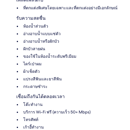
ที่ตกแต่งพิเศษโดยเฉพาะและที่ตกแต่งอย่างมีเอกลักษณ์
รับความสดชื่น
ห้องน้ำส่วนตัว
อ่างอาบน้ำแบบแช่ตัว
อ่างอาบน้ำหรือฝักบัว
ฝักบัวสายฝน
ของใช้ในห้องน้ำระดับพรีเมียม
ไดร์เป่าผม
ผ้าเช็ดตัว
แปรงสีฟันและยาสีฟัน
กระดาษชำระ
เชื่อมถึงกันได้ตลอดเวลา
โต๊ะทำงาน
บริการ Wi-Fi ฟรี (ความเร็ว 50+ Mbps)
โทรศัพท์
เก้าอี้ทำงาน