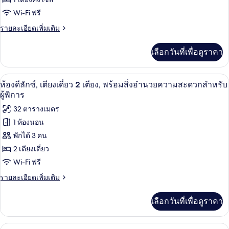
ห้อง
Wi-Fi ฟรี
ดี
ราย
รายละเอียดเพิ่มเติม
ลัก
ละเอียด
ซ์,
เพิ่ม
เลือกวันที่เพื่อดูราคา
เติม
เตียง
เกี่ยว
คิง
กับ
เครื่องนอนระดับพรีเมียม, ผ้านวมขนเป็ด, 
เปิด
6
ห้อง
ห้องดีลักซ์, เตียงเดี่ยว 2 เตียง, พร้อมสิ่งอำนวยความสะดวกสำหรับ
ไซส์
ดี
ภาพถ่าย
ผู้พิการ
ลัก
1
ทั้งหมด
32 ตารางเมตร
ซ์,
เตียง
เตียง
1 ห้องนอน
ของ
คิง
พักได้ 3 คน
ไซส์
ห้อง
1
2 เตียงเดี่ยว
ดี
เตียง
Wi-Fi ฟรี
ลัก
ราย
รายละเอียดเพิ่มเติม
ซ์,
ละเอียด
เพิ่ม
เตียง
เลือกวันที่เพื่อดูราคา
เติม
เดี่ยว
เกี่ยว
กับ
2