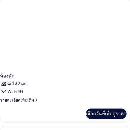
ห้อง
เตียง,
ดี
ลัก
พร้อม
ซ์,
สิ่ง
เตียง
เดี่ยว
อำนวย
2
เตียง,
ความ
พร้อม
สะดวก
สิ่ง
อำนวย
สำหรับ
ความ
สะดวก
ผู้
สำหรับ
พิการ
ผู้
ห้องพัก
พิการ
พักได้ 3 คน
Wi-Fi ฟรี
ราย
รายละเอียดเพิ่มเติม
ละเอียด
เพิ่ม
เลือกวันที่เพื่อดูราคา
เติม
เกี่ยว
กับ