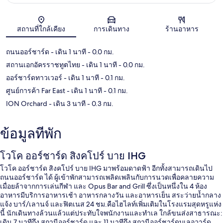
แผนที่
สถานที่ใกล้เคียง
การเดินทาง
ร้านอาหาร
ถนนออร์ชาร์ด
- เดิน 1 นาที
- 0.0 กม.
สถานเอกอัครราชทูตไทย
- เดิน 1 นาที
- 0.0 กม.
ออร์ชาร์ดทาวเวอร์
- เดิน 1 นาที
- 0.1 กม.
ศูนย์การค้า Far East
- เดิน 1 นาที
- 0.1 กม.
ION Orchard
- เดิน 3 นาที
- 0.3 กม.
ข้อมูลที่พัก
โวโค ออร์ชาร์ด สิงคโปร์ บาย IHG
โวโค ออร์ชาร์ด สิงคโปร์ บาย IHG มาพร้อมดาดฟ้า อีกทั้งสามารถเดินไป
ถนนออร์ชาร์ด ได้ ผู้เข้าพักสามารถเพลิดเพลินกับการนวดเพื่อคลายความ
เมื่อยล้าจากการเล่นกีฬา และ Opus Bar and Grill ซึ่งเป็นหนึ่งใน 4 ห้อง
อาหารมีบริการอาหารเช้า อาหารกลางวัน และอาหารเย็น สระว่ายน้ำกลาง
แจ้ง บาร์/เลานจ์ และฟิตเนส 24 ชม.คือไฮไลท์เพิ่มเติมในโรงแรมสุดหรูแห่ง
นี้ นักเดินทางล้วนแล้วแต่ประทับใจพนักงานและทำเล ใกล้ขนส่งสาธารณะ:
เดิน 7 นาทีถึง สถานีออร์ชาร์ด และ 11 นาทีถึง สถานีออร์ชาร์ดบูเลอวาร์ด