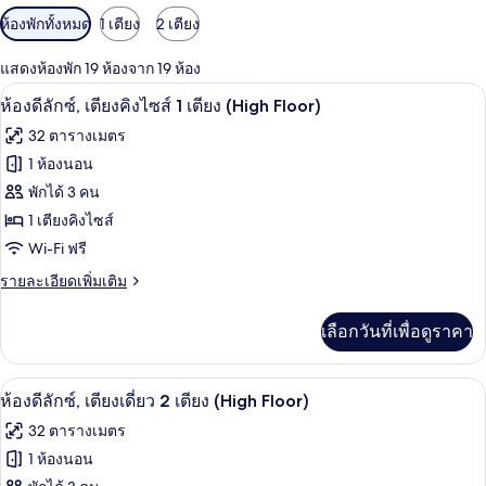
ตัว
ห้องพักทั้งหมด
1 เตียง
2 เตียง
กรอง
แสดงห้องพัก 19 ห้องจาก 19 ห้อง
ที่
เครื่องนอนระดับพรีเมียม, ผ้านวมขนเป็ด, 
เปิด
มี
7
ห้องดีลักซ์, เตียงคิงไซส์ 1 เตียง (High Floor)
ให้
ภาพถ่าย
32 ตารางเมตร
สำหรับ
ทั้งหมด
1 ห้องนอน
ห้อง
ของ
พักได้ 3 คน
พัก
ห้อง
1 เตียงคิงไซส์
Wi-Fi ฟรี
ดี
ราย
รายละเอียดเพิ่มเติม
ลัก
ละเอียด
ซ์,
เพิ่ม
เลือกวันที่เพื่อดูราคา
เติม
เตียง
เกี่ยว
คิง
กับ
สิ่งอำนวยความสะดวกในห้องพัก
เปิด
7
ห้อง
ห้องดีลักซ์, เตียงเดี่ยว 2 เตียง (High Floor)
ไซส์
ดี
ภาพถ่าย
32 ตารางเมตร
ลัก
1
ทั้งหมด
ซ์,
1 ห้องนอน
เตียง
เตียง