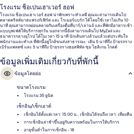
โรงแรม ช็อเปนเฮาเวอร์ ฮอฟ
โรงแรม ช็อเปนเฮาเวอร์ ฮอฟ น่าพักเพราะทำเลดี คุณจะสามารถเดินไป
ตลาดคริสต์มาสแฟรงก์เฟิร์ต และ โรเมอร์แบร์ก ได้โดยใช้เวลาไม่เกิน 10
นาที คุณสามารถผ่อนคลายกับเครื่องดื่มที่บาร์/เลานจ์ และที่พักมีอาหารเช้า
แบบบุฟเฟ่ต์ให้บริการทุกวัน นอกจากนี้ยังสามารถเดินไป MyZeil และ
ธนาคารกลางยุโรป ได้ในเวลา 15 นาที นักเดินทางล้วนแล้วแต่ประทับใจ
พนักงานและทำเล ที่พักนี้อยู่ใกล้ขนส่งสาธารณะ: เดิน 5 นาทีถึง ป้ายรถราง
เบิร์นแพลตซ์ และ 5 นาทีถึง ป้ายรถรางฮอสพิทัล ซุม ไฮลิเกน ไกสต์
ข้อมูลเพิ่มเติมเกี่ยวกับที่พักนี้
ข้อมูลโดยย่อ
ขนาดโรงแรม
โรงแรม 35 ยูนิต
เช็กอิน/เช็กเอาต์
เช็กอินได้ตั้งแต่เวลา: 15:00 น., เช็กอินได้จนถึงเวลา: เที่ยงคืน
การเช็กอินล่าช้าขึ้นอยู่กับความพร้อมในการให้บริการ
อายุขั้นต่ำในการเช็กอิน - 18