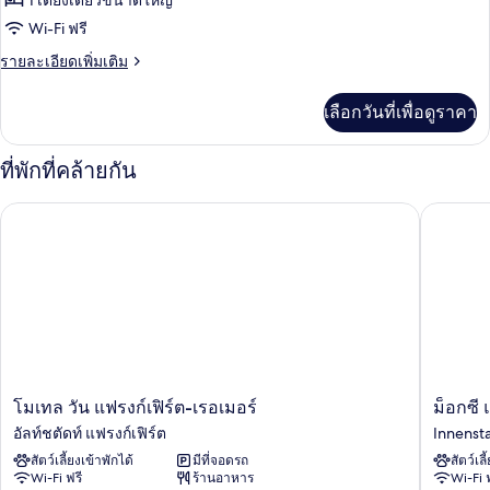
1 เตียงเดี่ยวขนาดใหญ่
ห้อง
Wi-Fi ฟรี
สแตนดาร์ด
ราย
รายละเอียดเพิ่มเติม
ละเอียด
ซิงเกิล
เพิ่ม
เลือกวันที่เพื่อดูราคา
เติม
เกี่ยว
กับ
ที่พักที่คล้ายกัน
ห้อง
สแตนดาร์ด
โมเทล วัน แฟรงก์เฟิร์ต-เรอเมอร์
ม็อกซี แฟร
ซิงเกิล
โม
ม็
โมเทล วัน แฟรงก์เฟิร์ต-เรอเมอร์
ม็อกซี แ
เทล
อกซี
อัลท์ชตัดท์ แฟรงก์เฟิร์ต
Innenst
วัน
แฟ
สัตว์เลี้ยงเข้าพักได้
มีที่จอดรถ
สัตว์เลี
แฟ
รงก์เฟิร์
Wi-Fi ฟรี
ร้านอาหาร
Wi-Fi 
รงก์เฟิร์ต-
ซิตี้