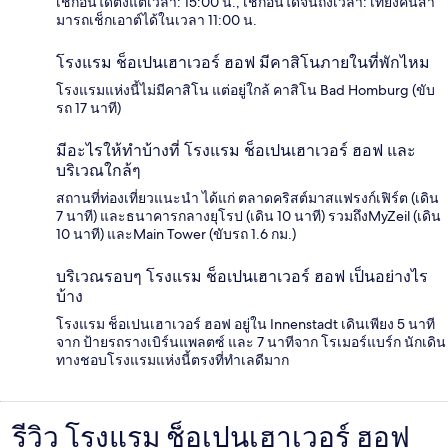
เช็กอินได้ตั้งแต่เวลา: 15:00 น., เช็กอินได้จนถึงเวลา: เที่ยงคืนสา
มารถเช็กเอาต์ได้ในเวลา 11:00 น.
โรงแรม ช็อเปนเฮาเวอร์ ฮอฟ มีคาสิโนภายในที่พักไหม
โรงแรมแห่งนี้ไม่มีคาสิโน แต่อยู่ใกล้ คาสิโน Bad Homburg (ขับ
รถ 17 นาที)
มีอะไรให้ทำบ้างที่ โรงแรม ช็อเปนเฮาเวอร์ ฮอฟ และ
บริเวณใกล้ๆ
สถานที่ท่องเที่ยวแนะนำ ได้แก่ ตลาดคริสต์มาสแฟรงก์เฟิร์ต (เดิน
7 นาที) และธนาคารกลางยุโรป (เดิน 10 นาที) รวมถึงMyZeil (เดิน
10 นาที) และMain Tower (ขับรถ 1.6 กม.)
บริเวณรอบๆ โรงแรม ช็อเปนเฮาเวอร์ ฮอฟ เป็นอย่างไร
บ้าง
โรงแรม ช็อเปนเฮาเวอร์ ฮอฟ อยู่ใน Innenstadt เดินเพียง 5 นาที
จาก ป้ายรถรางเบิร์นแพลตซ์ และ 7 นาทีจาก โรเมอร์แบร์ก นักเดิน
ทางชอบโรงแรมแห่งนี้ตรงที่ทำเลดีมาก
รีวิว โรงแรม ช็อเปนเฮาเวอร์ ฮอฟ
รีวิว