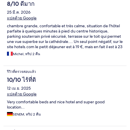
8/10 ดีมาก
25 มี.ค. 2026
แปลด้วย Google
chambre grande, confortable et très calme, situation de l'hôtel
parfaite à quelques minutes à pied du centre historique,
parking souterrain privé sécurisé, terrasse sur le toit qui permet
une vue superbe sur la cathédrale.... Un seul point négatif, sur le
site hotels.com le petit déjeuner est à 19 €, mais en fait il est à 23
€, ce qui est beaucoup trop cher (choix moyen et salle pas
Michel, ทริป 2 คืน
confortable)
รีวิวที่ตรวจสอบแล้ว
10/10 ไร้ที่ติ
12 เม.ย. 2025
แปลด้วย Google
Very comfortable beds and nice hotel and super good
location...
SENEM, ทริป 2 คืน