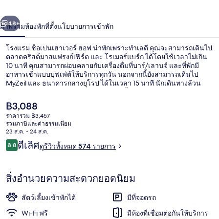
เวอร์
่อน
ถัดไป
น้า
48+
ภาพรวม
ห้องพัก
ที่ตั้ง
นโยบายการเข้าพัก
ฮอฟ
โรงแรม ช็อเปนเฮาเวอร์ ฮอฟ น่าพักเพราะทำเลดี คุณจะสามารถเดินไป
ตลาดคริสต์มาสแฟรงก์เฟิร์ต และ โรเมอร์แบร์ก ได้โดยใช้เวลาไม่เกิน
10 นาที คุณสามารถผ่อนคลายกับเครื่องดื่มที่บาร์/เลานจ์ และที่พักมี
อาหารเช้าแบบบุฟเฟ่ต์ให้บริการทุกวัน นอกจากนี้ยังสามารถเดินไป
MyZeil และ ธนาคารกลางยุโรป ได้ในเวลา 15 นาที นักเดินทางล้วน
แล้วแต่ประทับใจพนักงานและทำเล ที่พักนี้อยู่ใกล้ขนส่งสาธารณะ: เดิน
5 นาทีถึง ป้ายรถรางเบิร์นแพลตซ์ และ 5 นาทีถึง ป้ายรถรางฮอสพิทัล
ราคา
฿3,088
ซุม ไฮลิเกน ไกสต์
ปัจจุบัน
ราคารวม ฿3,457
฿3,088
รวมภาษีและค่าธรรมเนียม
ด้านหน้าที่พัก
23 ส.ค. - 24 ส.ค.
รีวิว
ดีเลิศ
8.8
ดูรีวิวทั้งหมด 574 รายการ
8.8 จาก 10
สิ่งอำนวยความสะดวกยอดนิยม
สัตว์เลี้ยงเข้าพักได้
มีที่จอดรถ
Wi-Fi ฟรี
มีห้องที่เชื่อมต่อกันให้บริการ