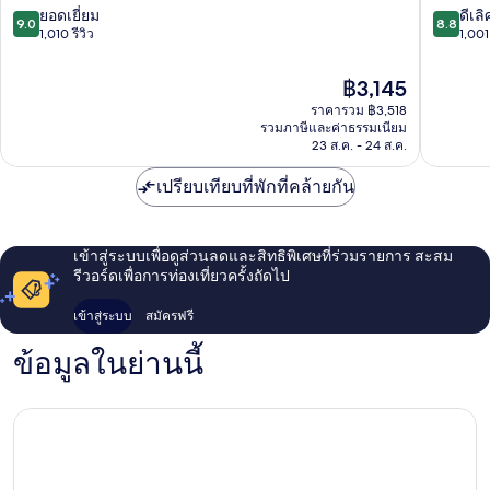
เรอ
เซ็นเตอร
9.0
8.8
ยอดเยี่ยม
ดีเลิ
9.0
8.8
เม
Innenst
จาก
จาก
1,010 รีวิว
1,001 
อร์
10,
10,
อัลท์ช
ยอด
ดี
ราคา
฿3,145
ตัด
เยี่ยม,
เลิศ,
ปัจจุบัน
ท์
ราคารวม ฿3,518
1,010
1,001
คือ
รวมภาษีและค่าธรรมเนียม
แฟ
รีวิว
รีวิว
฿3,145
23 ส.ค. - 24 ส.ค.
รงก์เฟิร์ต
เปรียบเทียบที่พักที่คล้ายกัน
เข้าสู่ระบบเพื่อดูส่วนลดและสิทธิพิเศษที่ร่วมรายการ สะสม
รีวอร์ดเพื่อการท่องเที่ยวครั้งถัดไป
เข้าสู่ระบบ
สมัครฟรี
ข้อมูลในย่านนี้