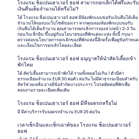
โรงแรม ช็อเปนเฮาเวอร์ ฮอฟ สามารถยกเลิกได้ฟรีและรับ
เงินคืนเต็มจำนวนได้หรือไม่?
ได้ โรงแรม ช็อเปนเฮาเวอร์ ฮอฟ มีห้องพักแบบขอรับเงินคืนได้เต็ม
จำนวนให้จองบนเว็บไซต์ของเรา หากคุณจองห้องพักแบบขอรับ
เงินคืนได้เต็มจำนวน คุณสามารถยกเลิกการจองล่วงหน้า 2-3 วัน
ก่อนวันเช็กอิน ขึ้นอยู่กับนโยบายของที่พักแต่ละแห่ง ทั้งนี้ กรุณา
ตรวจสอบนโยบายการยกเลิกของที่พักแห่งนี้อีกครั้งเพื่อดูข้อกำหนด
และเงื่อนไขการยกเลิกโดยละเอียด
โรงแรม ช็อเปนเฮาเวอร์ ฮอฟ อนุญาตให้นำสัตว์เลี้ยงเข้า
พักไหม
ได้ สัตว์เลี้ยงสามารถเข้าพักได้ รวมทั้งหมดไม่เกิน 1 ตัวมีค่า
ธรรมเนียมจำนวน EUR 30 ต่อตัว ต่อวัน ไม่มีค่าธรรมเนียมสำหรับ
สัตว์ช่วยเหลือ อาจมีข้อจำกัดบางประการ โปรดติดต่อที่พักเพื่อ
สอบถามรายละเอียดเพิ่มเติม
โรงแรม ช็อเปนเฮาเวอร์ ฮอฟ มีที่จอดรถหรือไม่
มี มีค่าบริการรับจอดรถจำนวน EUR 25 ต่อวัน
เวลาเช็กอินและเช็กเอาต์ของ โรงแรม ช็อเปนเฮาเวอร์
ฮอฟ