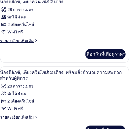
สำหรับ
14
ห้อง
ห้องดีลักซ์, เตียงควีนไซส์ 2 เตียง
สำหรับ
ควีน
ดี
ภาพถ่าย
ผู้
ผู้
28 ตารางเมตร
ลัก
ไซส์
พิการ
ทั้งหมด
ซ์,
พิการ
พักได้ 4 คน
1
เตียง
ของ
2 เตียงควีนไซส์
เตียง
ควีน
ไซส์
ห้อง
Wi-Fi ฟรี
1
ดี
ราย
รายละเอียดเพิ่มเติม
เตียง
ละเอียด
ลัก
เพิ่ม
เลือกวันที่เพื่อดูราคา
เติม
ซ์,
เกี่ยว
เตียง
กับ
เครื่องนอนระดับพรีเมียม, ผ้านวมขนเป็ด,
เปิด
7
ห้อง
ห้องดีลักซ์, เตียงควีนไซส์ 2 เตียง, พร้อมสิ่งอำนวยความสะดวก
ควีน
ดี
ภาพถ่าย
สำหรับผู้พิการ
ลัก
ไซส์
ทั้งหมด
28 ตารางเมตร
ซ์,
2
เตียง
พักได้ 4 คน
ของ
เตียง
ควีน
2 เตียงควีนไซส์
ไซส์
ห้อง
2
Wi-Fi ฟรี
ดี
เตียง
ราย
รายละเอียดเพิ่มเติม
ลัก
ละเอียด
เพิ่ม
ซ์,