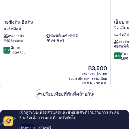
ไซส์
2
เตียง
วอชิงตัน
เอ็ม
วอชิงตัน ฮิลตัน
เอ็มบาส
ฮิล
บาส
วิลเลีย
นอร์ทอีสต์
ตัน
ซี
นอร์ทอีส
สระว่ายน้ำ
สัตว์เลี้ยงเข้าพักได้
นอร์
สวี
มีที่จอดรถ
Wi-Fi ฟรี
ทอีสต์
ทส์
สระว่า
สัตว์เลี
บาย
8.2
ดีมาก
8.2
ฮิล
จาก
1,009 รีวิว
8.2
ดีมา
8.2
ตัน
10,
จาก
1,891 
วอชิงตัน
ดี
10,
ราคา
฿3,500
ดีซี
มาก,
ดี
ปัจจุบัน
เช
1,009
มาก,
ราคารวม ฿5,018
คือ
วี่เชส
รีวิว
รวมภาษีและค่าธรรมเนียม
1,891
฿3,500
29 ส.ค. - 30 ส.ค.
พา
รีวิว
วิล
เปรียบเทียบที่พักที่คล้ายกัน
เลียน
นอร์
ทอีสต์
เข้าสู่ระบบเพื่อดูส่วนลดและสิทธิพิเศษที่ร่วมรายการ สะสม
รีวอร์ดเพื่อการท่องเที่ยวครั้งถัดไป
เข้าสู่ระบบ
สมัครฟรี