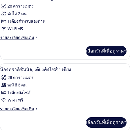
ไซส์
ทราดิ
พิการ
ภาพถ่าย
28 ตารางเมตร
พิการ
ชัน
1
ทั้งหมด
นัล,
พักได้ 2 คน
เตียง,
เตียง
ของ
1 เตียงสำหรับสองท่าน
คิง
พร้อม
ไซส์
ห้อง
Wi-Fi ฟรี
1
สิ่ง
ทราดิ
ราย
รายละเอียดเพิ่มเติม
เตียง,
อำนวย
ละเอียด
พร้อม
ชัน
เพิ่ม
สิ่ง
ความ
เลือกวันที่เพื่อดูราคา
เติม
นัล,
อำนวย
เกี่ยว
สะดวก
ความ
เตียง
กับ
สะดวก
เครื่องนอนระดับพรีเมียม, ผ้านวมขนเป็ด,
เปิด
สำหรับ
16
ห้อง
ห้องทราดิชันนัล, เตียงคิงไซส์ 1 เตียง
สำหรับ
ใหญ่
ทราดิ
ภาพถ่าย
ผู้
ผู้
28 ตารางเมตร
1
ชัน
พิการ
ทั้งหมด
นัล,
พิการ
พักได้ 3 คน
เตียง
เตียง
ของ
1 เตียงคิงไซส์
ใหญ่
1
ห้อง
Wi-Fi ฟรี
เตียง
ทราดิ
ราย
รายละเอียดเพิ่มเติม
ละเอียด
ชัน
เพิ่ม
เลือกวันที่เพื่อดูราคา
เติม
นัล,
เกี่ยว