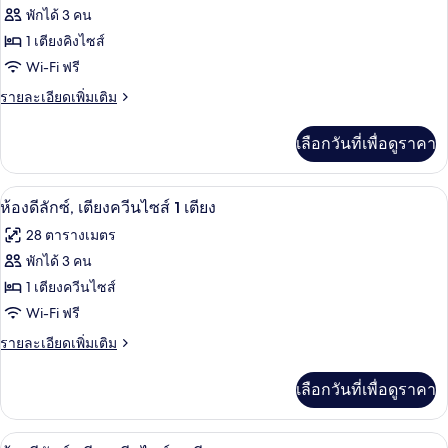
ไซส์
พักได้ 3 คน
ของ
2
1 เตียงคิงไซส์
เตียง
ห้อง
Wi-Fi ฟรี
ดี
ราย
รายละเอียดเพิ่มเติม
ลัก
ละเอียด
เพิ่ม
ซ์,
เลือกวันที่เพื่อดูราคา
เติม
เตียง
เกี่ยว
กับ
คิง
ห้องดีลักซ์, เตียงควีนไซส์ 1 เตียง | เคร
เปิด
12
ห้อง
ห้องดีลักซ์, เตียงควีนไซส์ 1 เตียง
ไซส์
ดี
ภาพถ่าย
28 ตารางเมตร
ลัก
1
ทั้งหมด
ซ์,
พักได้ 3 คน
เตียง,
เตียง
ของ
1 เตียงควีนไซส์
คิง
พร้อม
ไซส์
ห้อง
Wi-Fi ฟรี
1
สิ่ง
ดี
ราย
รายละเอียดเพิ่มเติม
เตียง,
อำนวย
ละเอียด
พร้อม
ลัก
เพิ่ม
สิ่ง
ความ
เลือกวันที่เพื่อดูราคา
เติม
ซ์,
อำนวย
เกี่ยว
สะดวก
ความ
เตียง
กับ
สะดวก
เครื่องนอนระดับพรีเมียม, ผ้านวมขนเป็ด,
เปิด