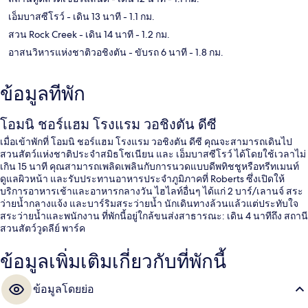
เอ็มบาสซีโรว์
- เดิน 13 นาที
- 1.1 กม.
สวน Rock Creek
- เดิน 14 นาที
- 1.2 กม.
อาสนวิหารแห่งชาติวอชิงตัน
- ขับรถ 6 นาที
- 1.8 กม.
ข้อมูลที่พัก
โอมนิ ชอร์แฮม โรงแรม วอชิงตัน ดีซี
เมื่อเข้าพักที่ โอมนิ ชอร์แฮม โรงแรม วอชิงตัน ดีซี คุณจะสามารถเดินไป
สวนสัตว์แห่งชาติประจำสมิธโซเนียน และ เอ็มบาสซีโรว์ ได้โดยใช้เวลาไม่
เกิน 15 นาที คุณสามารถเพลิดเพลินกับการนวดแบบดีพทิชชูหรือทรีทเมนท์
ดูแลผิวหน้า และรับประทานอาหารประจำภูมิภาคที่ Roberts ซึ่งเปิดให้
บริการอาหารเช้าและอาหารกลางวัน ไฮไลท์อื่นๆ ได้แก่ 2 บาร์/เลานจ์ สระ
ว่ายน้ำกลางแจ้ง และบาร์ริมสระว่ายน้ำ นักเดินทางล้วนแล้วแต่ประทับใจ
สระว่ายน้ำและพนักงาน ที่พักนี้อยู่ใกล้ขนส่งสาธารณะ: เดิน 4 นาทีถึง สถานี
สวนสัตว์วูดลีย์ พาร์ค
ข้อมูลเพิ่มเติมเกี่ยวกับที่พักนี้
ข้อมูลโดยย่อ