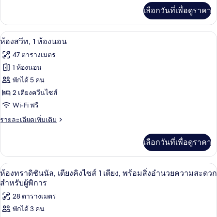
ก
สำหรับ
เพิ่ม
เลือกวันที่เพื่อดูราคา
ผู้
เติม
สวีท,
พิการ
เกี่ยว
เตียง
กับ
ทีวีจอแบน 49 นิ้ว พร้อมช่องเคเบิล, ทีวี
เปิด
7
ห้อง
ห้องสวีท, 1 ห้องนอน
คิง
คลาส
ภาพถ่าย
47 ตารางเมตร
สิ
ไซส์
ทั้งหมด
ก
1 ห้องนอน
1
สวี
ของ
พักได้ 5 คน
ท,
เตียง
เตียง
ห้อง
2 เตียงควีนไซส์
คิง
Wi-Fi ฟรี
สวีท,
ไซส์
1
1
ราย
รายละเอียดเพิ่มเติม
เตียง
ละเอียด
ห้อง
เพิ่ม
เลือกวันที่เพื่อดูราคา
เติม
นอน
เกี่ยว
กับ
เครื่องนอนระดับพรีเมียม, ผ้านวมขนเป็ด,
เปิด
9
ห้อง
ห้องทราดิชันนัล, เตียงคิงไซส์ 1 เตียง, พร้อมสิ่งอำนวยความสะดวก
สวี
ภาพถ่าย
สำหรับผู้พิการ
ท,
ทั้งหมด
28 ตารางเมตร
1
ห้อง
พักได้ 3 คน
ของ
นอน