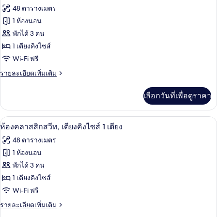
สวี
ภาพถ่าย
48 ตารางเมตร
ท,
ทั้งหมด
1
1 ห้องนอน
ห้อง
ของ
พักได้ 3 คน
นอน
ห้อง
1 เตียงคิงไซส์
Wi-Fi ฟรี
สวีท,
1
ราย
รายละเอียดเพิ่มเติม
ละเอียด
ห้อง
เพิ่ม
เลือกวันที่เพื่อดูราคา
เติม
นอน,
เกี่ยว
พร้อม
กับ
ทีวีจอแบน 49 นิ้ว พร้อมช่องเคเบิล, ทีวี
เปิด
13
ห้อง
ห้องคลาสสิกสวีท, เตียงคิงไซส์ 1 เตียง
สิ่ง
สวี
ภาพถ่าย
48 ตารางเมตร
อำนวย
ท,
ทั้งหมด
1
1 ห้องนอน
ความ
ห้อง
ของ
พักได้ 3 คน
นอน,
สะดวก
พร้อม
ห้อง
1 เตียงคิงไซส์
สำหรับ
สิ่ง
Wi-Fi ฟรี
คลาส
อำนวย
ผู้
ความ
ราย
รายละเอียดเพิ่มเติม
สิ
พิการ
สะดวก
ละเอียด