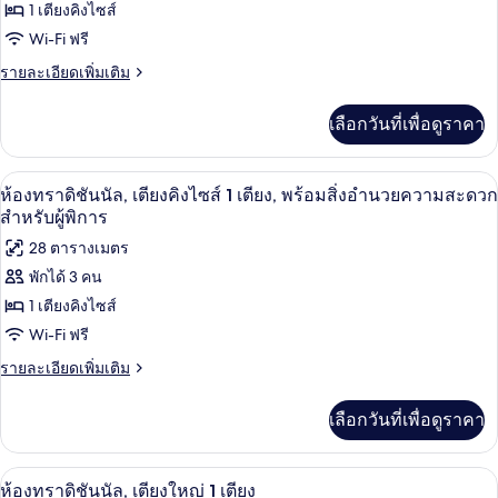
1 เตียงคิงไซส์
ห้อง
Wi-Fi ฟรี
ทราดิ
ราย
รายละเอียดเพิ่มเติม
ชัน
ละเอียด
เพิ่ม
นัล,
เลือกวันที่เพื่อดูราคา
เติม
เตียง
เกี่ยว
กับ
คิง
เครื่องนอนระดับพรีเมียม, ผ้านวมขนเป็ด,
เปิด
9
ห้อง
ห้องทราดิชันนัล, เตียงคิงไซส์ 1 เตียง, พร้อมสิ่งอำนวยความสะดวก
ไซส์
ทราดิ
ภาพถ่าย
สำหรับผู้พิการ
ชัน
1
ทั้งหมด
28 ตารางเมตร
นัล,
เตียง,
เตียง
พักได้ 3 คน
ของ
คิง
พร้อม
1 เตียงคิงไซส์
ไซส์
ห้อง
1
สิ่ง
Wi-Fi ฟรี
ทราดิ
เตียง,
อำนวย
ราย
รายละเอียดเพิ่มเติม
พร้อม
ชัน
ละเอียด
สิ่ง
ความ
เพิ่ม
นัล,
อำนวย
เลือกวันที่เพื่อดูราคา
เติม
สะดวก
ความ
เตียง
เกี่ยว
สะดวก
สำหรับ
กับ
สำหรับ
คิง
ห้องทราดิชันนัล, เตียงใหญ่ 1 เตียง | เค
เปิด
9
ห้อง
ห้องทราดิชันนัล, เตียงใหญ่ 1 เตียง
ผู้
ผู้