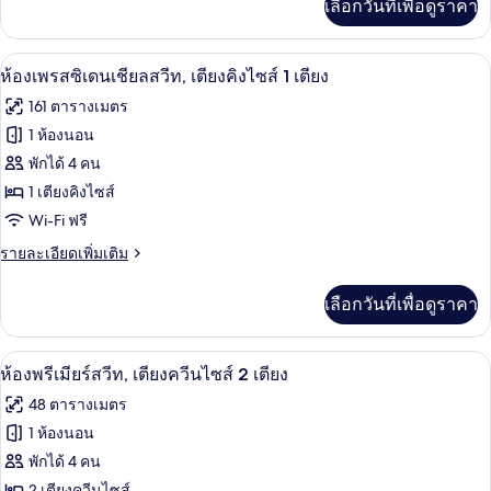
เลือกวันที่เพื่อดูราคา
เติม
เตียง
เกี่ยว
กับ
ควีน
ห้องเพรสซิเดนเชียลสวีท, เตียงคิงไซส์ 1 
เปิด
19
ห้อง
ห้องเพรสซิเดนเชียลสวีท, เตียงคิงไซส์ 1 เตียง
ไซส์
ดี
ภาพถ่าย
161 ตารางเมตร
ลัก
2
ทั้งหมด
ซ์,
1 ห้องนอน
เตียง,
เตียง
ของ
พักได้ 4 คน
ควีน
พร้อม
ไซส์
ห้อง
1 เตียงคิงไซส์
2
สิ่ง
Wi-Fi ฟรี
เพรส
เตียง,
อำนวย
พร้อม
ราย
รายละเอียดเพิ่มเติม
ซิ
สิ่ง
ละเอียด
ความ
เดน
อำนวย
เพิ่ม
เลือกวันที่เพื่อดูราคา
สะดวก
ความ
เติม
เชีย
สะดวก
เกี่ยว
สำหรับ
สำหรับ
ล
กับ
วิวจากห้องพัก
เปิด
ผู้
18
ผู้
ห้อง
ห้องพรีเมียร์สวีท, เตียงควีนไซส์ 2 เตียง
สวีท,
พิการ
เพรส
ภาพถ่าย
พิการ
48 ตารางเมตร
ซิ
เตียง
ทั้งหมด
เดน
1 ห้องนอน
คิง
เชีย
ของ
พักได้ 4 คน
ล
ไซส์
สวี
2 เตียงควีนไซส์