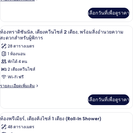
เตียง
ละเอียด
ชัน
เพิ่ม
เลือกวันที่เพื่อดูราคา
เติม
นัล,
เกี่ยว
เตียง
กับ
เครื่องนอนระดับพรีเมียม, ผ้านวมขนเป็ด,
เปิด
7
ห้อง
ห้องทราดิชันนัล, เตียงควีนไซส์ 2 เตียง, พร้อมสิ่งอำนวยความ
ควีน
ทราดิ
ภาพถ่าย
สะดวกสำหรับผู้พิการ
ชัน
ไซส์
ทั้งหมด
28 ตารางเมตร
นัล,
2
เตียง
1 ห้องนอน
ของ
เตียง
ควีน
พักได้ 4 คน
ไซส์
ห้อง
2
2 เตียงควีนไซส์
ทราดิ
เตียง
Wi-Fi ฟรี
ชัน
ราย
รายละเอียดเพิ่มเติม
นัล,
ละเอียด
เพิ่ม
เตียง
เลือกวันที่เพื่อดูราคา
เติม
ควีน
เกี่ยว
กับ
ไซส์
เครื่องนอนระดับพรีเมียม, ผ้านวมขนเป็ด,
เปิด
15
ห้อง
ห้องพรีเมียร์, เตียงคิงไซส์ 1 เตียง (Roll-In Shower)
2
ทราดิ
ภาพถ่าย
48 ตารางเมตร
ชัน
เตียง,