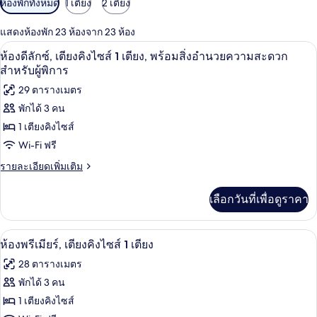
ห้องพักทั้งหมด
1 เตียง
2 เตียง
กรอง
แสดงห้องพัก 23 ห้องจาก 23 ห้อง
ที่
เครื่องนอนระดับพรีเมียม, ผ้านวมขนเป็ด,
เปิด
มี
8
ห้องดีลักซ์, เตียงคิงไซส์ 1 เตียง, พร้อมสิ่งอำนวยความสะดวก
ให้
ภาพถ่าย
สำหรับผู้พิการ
สำหรับ
ทั้งหมด
29 ตารางเมตร
ห้อง
พักได้ 3 คน
ของ
พัก
1 เตียงคิงไซส์
ห้อง
Wi-Fi ฟรี
ดี
ราย
รายละเอียดเพิ่มเติม
ลัก
ละเอียด
เพิ่ม
ซ์,
เลือกวันที่เพื่อดูราคา
เติม
เตียง
เกี่ยว
กับ
คิง
วิวจากห้องพัก
เปิด
20
ห้อง
ห้องพรีเมียร์, เตียงคิงไซส์ 1 เตียง
ไซส์
ดี
ภาพถ่าย
28 ตารางเมตร
ลัก
1
ทั้งหมด
ซ์,
พักได้ 3 คน
เตียง,
เตียง
ของ
1 เตียงคิงไซส์
คิง
พร้อม