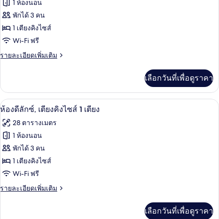
ทั้งหมด
นัล,
1 ห้องนอน
พร้อม
เตียง
ของ
พักได้ 3 คน
ควีน
สิ่ง
ไซส์
ห้อง
1 เตียงคิงไซส์
2
อำนวย
Wi-Fi ฟรี
พรีเมียร์,
เตียง,
ความ
พร้อม
ราย
รายละเอียดเพิ่มเติม
เตียง
สิ่ง
ละเอียด
สะดวก
คิง
อำนวย
เพิ่ม
เลือกวันที่เพื่อดูราคา
ความ
สำหรับ
เติม
ไซส์
สะดวก
เกี่ยว
ผู้
1
สำหรับ
กับ
เครื่องนอนระดับพรีเมียม, ผ้านวมขนเป็ด,
เปิด
ผู้
16
ห้อง
พิการ
ห้องดีลักซ์, เตียงคิงไซส์ 1 เตียง
เตียง
พิการ
พรีเมียร์,
ภาพถ่าย
(Roll-
28 ตารางเมตร
เตียง
ทั้งหมด
In
คิง
1 ห้องนอน
ไซส์
Shower)
ของ
พักได้ 3 คน
1
เตียง
ห้อง
1 เตียงคิงไซส์
(Roll-
Wi-Fi ฟรี
ดี
In
Shower)
ราย
รายละเอียดเพิ่มเติม
ลัก
ละเอียด
ซ์,
เพิ่ม
เลือกวันที่เพื่อดูราคา
เติม
เตียง