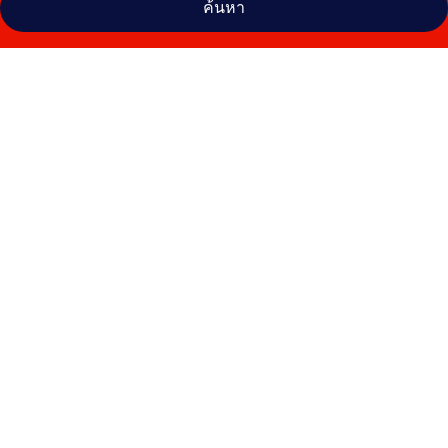
ค้นหา
คลัง
ภาพ
โอม
นิ
ช