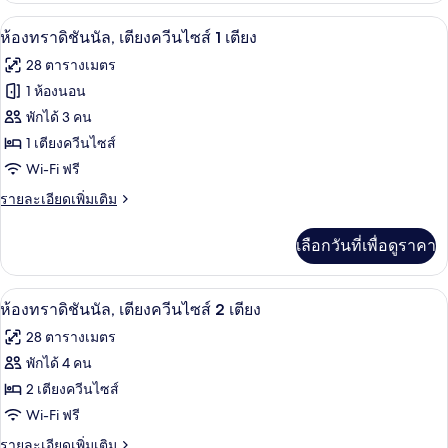
เตียง
กับ
เครื่องนอนระดับพรีเมียม, ผ้านวมขนเป็ด,
เปิด
14
ห้อง
ห้องทราดิชันนัล, เตียงควีนไซส์ 1 เตียง
คิง
ทราดิ
ภาพถ่าย
28 ตารางเมตร
ชัน
ไซส์
ทั้งหมด
นัล,
1 ห้องนอน
1
เตียง
ของ
พักได้ 3 คน
เตียง
คิง
ไซส์
ห้อง
1 เตียงควีนไซส์
1
Wi-Fi ฟรี
ทราดิ
เตียง
ราย
รายละเอียดเพิ่มเติม
ชัน
ละเอียด
นัล,
เพิ่ม
เลือกวันที่เพื่อดูราคา
เติม
เตียง
เกี่ยว
ควีน
กับ
เครื่องนอนระดับพรีเมียม, ผ้านวมขนเป็ด,
เปิด
7
ห้อง
ห้องทราดิชันนัล, เตียงควีนไซส์ 2 เตียง
ไซส์
ทราดิ
ภาพถ่าย
28 ตารางเมตร
ชัน
1
ทั้งหมด
นัล,
พักได้ 4 คน
เตียง
เตียง
ของ
2 เตียงควีนไซส์
ควีน
ไซส์
ห้อง
Wi-Fi ฟรี
1
ทราดิ
ราย
รายละเอียดเพิ่มเติม