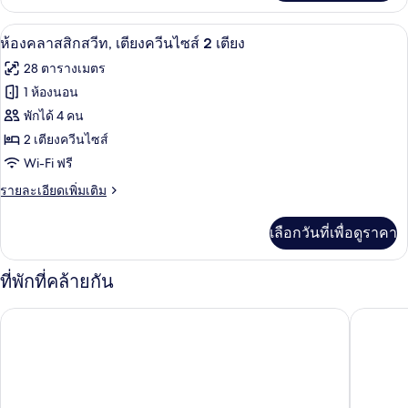
เกี่ยว
คิง
กับ
ทีวีจอแบน 49 นิ้ว พร้อมช่องเคเบิล, ทีวี
เปิด
16
ห้อง
ห้องคลาสสิกสวีท, เตียงควีนไซส์ 2 เตียง
ไซส์
ดี
ภาพถ่าย
28 ตารางเมตร
ลัก
1
ทั้งหมด
ซ์,
1 ห้องนอน
เตียง
เตียง
ของ
พักได้ 4 คน
คิง
ไซส์
ห้อง
2 เตียงควีนไซส์
1
Wi-Fi ฟรี
คลาส
เตียง
ราย
รายละเอียดเพิ่มเติม
สิ
ละเอียด
ก
เพิ่ม
เลือกวันที่เพื่อดูราคา
เติม
สวีท,
เกี่ยว
เตียง
กับ
ที่พักที่คล้ายกัน
ห้อง
ควีน
คลาส
วอชิงตัน ฮิลตัน
เอ็มบาสซี
สิ
ไซส์
ก
2
สวี
ท,
เตียง
เตียง
ควีน