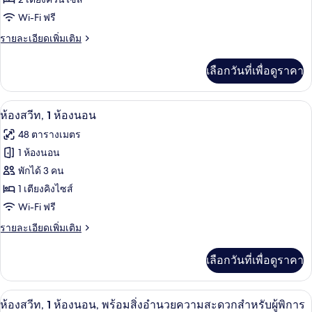
ห้อง
1
ท,
Wi-Fi ฟรี
พรีเมียร์
เตียง
เตียง
คิง
ราย
รายละเอียดเพิ่มเติม
สวีท,
ไซส์
ละเอียด
เตียง
1
เพิ่ม
เลือกวันที่เพื่อดูราคา
เตียง
เติม
ควีน
เกี่ยว
ไซส์
กับ
ห้องสวีท, 1 ห้องนอน | เครื่องนอนระดับพ
เปิด
18
ห้อง
ห้องสวีท, 1 ห้องนอน
2
พรีเมียร์
ภาพถ่าย
48 ตารางเมตร
เตียง
สวี
ทั้งหมด
ท,
1 ห้องนอน
เตียง
ของ
พักได้ 3 คน
ควีน
ไซส์
ห้อง
1 เตียงคิงไซส์
2
Wi-Fi ฟรี
สวีท,
เตียง
1
ราย
รายละเอียดเพิ่มเติม
ละเอียด
ห้อง
เพิ่ม
เลือกวันที่เพื่อดูราคา
เติม
นอน
เกี่ยว
กับ
เครื่องนอนระดับพรีเมียม, ผ้านวมขนเป็ด,
เปิด
21
ห้อง
ห้องสวีท, 1 ห้องนอน, พร้อมสิ่งอำนวยความสะดวกสำหรับผู้พิการ