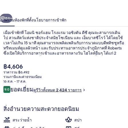
อร์
่อน
ถัดไป
น้า
159+
ภาพรวม
ห้องพัก
ที่ตั้ง
นโยบายการเข้าพัก
แฮม
โรงแรม
เมื่อเข้าพักที่ โอมนิ ชอร์แฮม โรงแรม วอชิงตัน ดีซี คุณจะสามารถเดิน
ไป สวนสัตว์แห่งชาติประจำสมิธโซเนียน และ เอ็มบาสซีโรว์ ได้โดยใช้
วอชิงตัน
เวลาไม่เกิน 15 นาที คุณสามารถเพลิดเพลินกับการนวดแบบดีพทิชชูหรือ
ทรีทเมนท์ดูแลผิวหน้า และรับประทานอาหารประจำภูมิภาคที่ Roberts
ซึ่งเปิดให้บริการอาหารเช้าและอาหารกลางวัน ไฮไลท์อื่นๆ ได้แก่ 2
ดีซี
บาร์/เลานจ์ สระว่ายน้ำกลางแจ้ง และบาร์ริมสระว่ายน้ำ นักเดินทาง
ล้วนแล้วแต่ประทับใจสระว่ายน้ำและพนักงาน ที่พักนี้อยู่ใกล้ขนส่ง
ราคา
฿4,606
สาธารณะ: เดิน 4 นาทีถึง สถานีสวนสัตว์วูดลีย์ พาร์ค
ปัจจุบัน
ราคารวม ฿6,492
฿4,606
รวมภาษีและค่าธรรมเนียม
บริเวณภายนอก
16 ส.ค. - 17 ส.ค.
รีวิว
ยอดเยี่ยม
9.0
ดูรีวิวทั้งหมด 2,424 รายการ
9.0 จาก 10
สิ่งอำนวยความสะดวกยอดนิยม
สระว่ายน้ำ
สปา