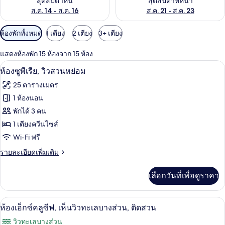
สุดสัปดาห์นี้
สุดสัปดาห์หน้า
ส.ค. 14 - ส.ค. 16
ส.ค. 21 - ส.ค. 23
ตัว
ห้องพักทั้งหมด
1 เตียง
2 เตียง
3+ เตียง
กรอง
แสดงห้องพัก 15 ห้องจาก 15 ห้อง
ที่
ห้องซูพีเรีย, วิวสวนหย่อม | ผ้าปูที่นอนฝ้
เปิด
มี
4
ห้องซูพีเรีย, วิวสวนหย่อม
ให้
ภาพถ่าย
25 ตารางเมตร
สำหรับ
ทั้งหมด
1 ห้องนอน
ห้อง
ของ
พักได้ 3 คน
พัก
ห้อง
1 เตียงควีนไซส์
Wi-Fi ฟรี
ซู
ราย
รายละเอียดเพิ่มเติม
พี
ละเอียด
เรีย,
เพิ่ม
เลือกวันที่เพื่อดูราคา
เติม
วิว
เกี่ยว
สวน
กับ
ของใช้ในห้องน้ำระดับพรีเมียม, ไดร์เป่า
เปิด
2
ห้อง
ห้องเอ็กซ์คลูซีฟ, เห็นวิวทะเลบางส่วน, ติดสวน
หย่อม
ซู
ภาพถ่าย
วิวทะเลบางส่วน
พี