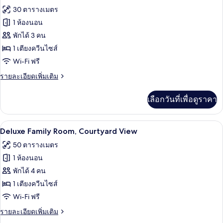
ทั้งหมด
เรีย,
30 ตารางเมตร
วิว
ของ
1 ห้องนอน
สวน
หย่อม
ห้อง
พักได้ 3 คน
1 เตียงควีนไซส์
เอ็กซ์
Wi-Fi ฟรี
คลู
ราย
รายละเอียดเพิ่มเติม
ซีฟ,
ละเอียด
เห็น
เพิ่ม
เลือกวันที่เพื่อดูราคา
เติม
วิว
เกี่ยว
กับ
ทะเล
Deluxe Family Room, Courtyard View | ห
เปิด
1
ห้อง
Deluxe Family Room, Courtyard View
บาง
เอ็กซ์
ภาพถ่าย
50 ตารางเมตร
คลู
ส่วน,
ทั้งหมด
ซีฟ,
1 ห้องนอน
ติด
เห็น
ของ
พักได้ 4 คน
วิว
สวน
Deluxe
ทะเล
1 เตียงควีนไซส์
บาง
Family
Wi-Fi ฟรี
ส่วน,
Room,
ติด
ราย
รายละเอียดเพิ่มเติม
Courtyard
สวน
ละเอียด