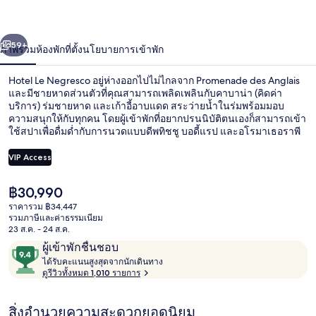
่อน
ถัดไป
น้า
59+
ภาพรวม
ห้องพัก
ที่ตั้ง
นโยบายการเข้าพัก
Hotel Le Negresco อยู่ห่างออกไปไม่ไกลจาก Promenade des Anglais
และมีชายหาดส่วนตัวที่คุณสามารถเพลิดเพลินกับคาบาน่า (คิดค่า
บริการ) ร่มชายหาด และเก้าอี้อาบแดด สระว่ายน้ำในร่มพร้อมมอบ
ความสนุกให้กับทุกคน โดยผู้เข้าพักที่อยากปรนนิบัติตนเองก็สามารถเข้า
ใช้สปาเพื่อดื่มด่ำกับการนวดแบบดีพทิชชู บอดี้แรป และอโรมาเธอราพี
LE CHANTECLER คือหนึ่งใน 2 ห้องอาหารที่มีริมชายหาด และให้บริการ
อาหารเย็น ไฮไลท์เพิ่มเติมในโรงแรมสุดหรูแห่งนี้ ได้แก่ บาร์/เลานจ์
VIP Access
ฟิตเนส และลานระเบียง นักเดินทางต่างชื่นชอบพนักงานและสภาพที่พัก
ใกล้ขนส่งสาธารณะ: เดิน 6 นาทีถึง สถานีรถไฟทรามอัลซาซ - ลอแรน
ราคา
฿30,990
และ 14 นาทีถึง สถานี Massena Tramway
ลานระเบียง/นอกชาน
ปัจจุบัน
ราคารวม ฿34,447
฿30,990
รวมภาษีและค่าธรรมเนียม
23 ส.ค. - 24 ส.ค.
รีวิว
9.4
ผู้เข้าพักชื่นชอบ
ไ
จาก
ได้รับคะแนนสูงสุดจากนักเดินทาง
ด้
ดูรีวิวทั้งหมด 1,010 รายการ
10,
รั
ผู้
บ
สิ่งอำนวยความสะดวกยอดนิยม
ค
เข้า