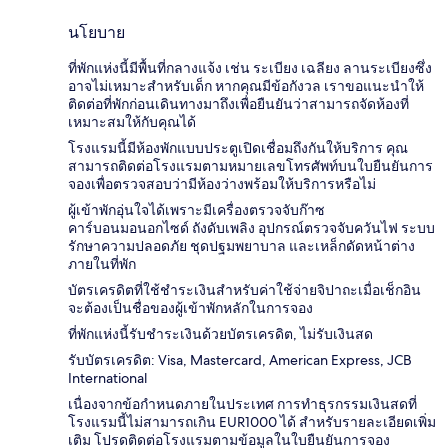
นโยบาย
ที่พักแห่งนี้มีพื้นที่กลางแจ้ง เช่น ระเบียง เฉลียง ลานระเบียงซึ่ง
อาจไม่เหมาะสำหรับเด็ก หากคุณมีข้อกังวล เราขอแนะนำให้
ติดต่อที่พักก่อนเดินทางมาถึงเพื่อยืนยันว่าสามารถจัดห้องที่
เหมาะสมให้กับคุณได้
โรงแรมนี้มีห้องพักแบบประตูเปิดเชื่อมถึงกันให้บริการ คุณ
สามารถติดต่อโรงแรมตามหมายเลขโทรศัพท์บนใบยืนยันการ
จองเพื่อตรวจสอบว่ามีห้องว่างพร้อมให้บริการหรือไม่
ผู้เข้าพักอุ่นใจได้เพราะมีเครื่องตรวจจับก๊าซ
คาร์บอนมอนอกไซด์ ถังดับเพลิง อุปกรณ์ตรวจจับควันไฟ ระบบ
รักษาความปลอดภัย ชุดปฐมพยาบาล และเหล็กดัดหน้าต่าง
ภายในที่พัก
บัตรเครดิตที่ใช้ชำระเงินสำหรับค่าใช้จ่ายจิปาถะเมื่อเช็กอิน
จะต้องเป็นชื่อของผู้เข้าพักหลักในการจอง
ที่พักแห่งนี้รับชำระเงินด้วยบัตรเครดิต, ไม่รับเงินสด
รับบัตรเครดิต: Visa, Mastercard, American Express, JCB
International
เนื่องจากข้อกำหนดภายในประเทศ การทำธุรกรรมเงินสดที่
โรงแรมนี้ไม่สามารถเกิน EUR1000 ได้ สำหรับรายละเอียดเพิ่ม
เติม โปรดติดต่อโรงแรมตามข้อมูลในใบยืนยันการจอง