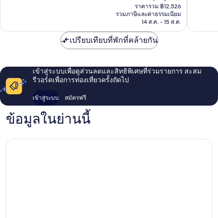
ปัจจุบัน
เมือง
ดิ
1,182
เยี่ยม,
ราคารวม ฿12,526
คือ
อัน
รีวิว
รวมภาษีและค่าธรรมเนียม
1,001
฿11,145
14 ส.ค. - 15 ส.ค.
บา
รีวิว
วด์
เปรียบเทียบที่พักที่คล้ายกัน
คอล
เลก
ชัน
บาย
เข้าสู่ระบบเพื่อดูส่วนลดและสิทธิพิเศษที่ร่วมรายการ สะสม
ไฮ
รีวอร์ดเพื่อการท่องเที่ยวครั้งถัดไป
แอท
ศูนย์กลา
เข้าสู่ระบบ
สมัครฟรี
เมือง
ข้อมูลในย่านนี้