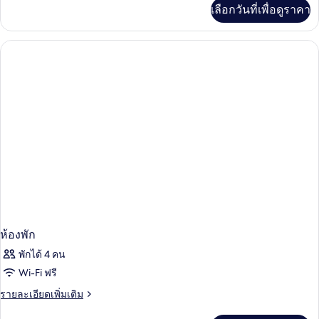
เพิ่ม
เลือกวันที่เพื่อดูราคา
เติม
เกี่ยว
กับ
ห้อง
พัก
ห้องพัก
พักได้ 4 คน
Wi-Fi ฟรี
ราย
รายละเอียดเพิ่มเติม
ละเอียด
เพิ่ม