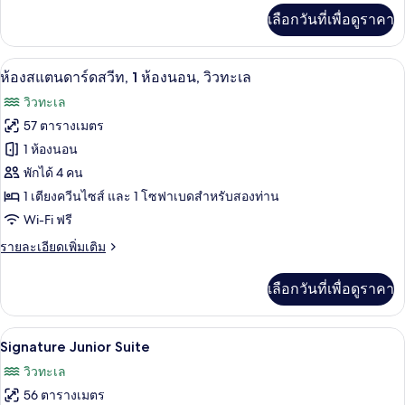
1
เพิ่ม
เลือกวันที่เพื่อดูราคา
เติม
ห้อง
เกี่ยว
นอน,
กับ
ผ้าปูที่นอนฝ้ายอียิปต์, เครื่องนอนระดับพร
เปิด
2
ห้อง
ห้องสแตนดาร์ดสวีท, 1 ห้องนอน, วิวทะเล
ระเบียง,
ซิก
ภาพถ่าย
วิวทะเล
เนเจอร์
วิว
ทั้งหมด
สวี
57 ตารางเมตร
ทะเล
ท,
ของ
1 ห้องนอน
1
ห้อง
ห้อง
พักได้ 4 คน
นอน,
1 เตียงควีนไซส์ และ 1 โซฟาเบดสำหรับสองท่าน
สแตนดาร์ด
ระเบียง,
Wi-Fi ฟรี
วิว
สวีท,
ทะเล
ราย
รายละเอียดเพิ่มเติม
1
ละเอียด
ห้อง
เพิ่ม
เลือกวันที่เพื่อดูราคา
เติม
นอน,
เกี่ยว
วิว
กับ
Signature Junior Suite | ผ้าปูที่นอนฝ้ายอ
เปิด
13
ห้อง
Signature Junior Suite
ทะเล
สแตนดาร์ด
ภาพถ่าย
วิวทะเล
สวี
ทั้งหมด
ท,
56 ตารางเมตร