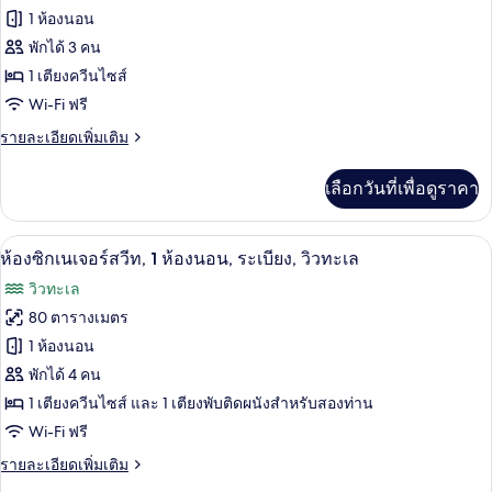
วิว
ของ
1 ห้องนอน
ทะเล
ห้อง
พักได้ 3 คน
1 เตียงควีนไซส์
จู
Wi-Fi ฟรี
เนียร์
ราย
รายละเอียดเพิ่มเติม
สวีท,
ละเอียด
วิว
เพิ่ม
เลือกวันที่เพื่อดูราคา
เติม
ทะเล
เกี่ยว
กับ
วิวทะเล/มหาสมุทร
เปิด
14
ห้อง
ห้องซิกเนเจอร์สวีท, 1 ห้องนอน, ระเบียง, วิวทะเล
จู
ภาพถ่าย
วิวทะเล
เนียร์
ทั้งหมด
สวี
80 ตารางเมตร
ท,
ของ
1 ห้องนอน
วิว
ทะเล
ห้อง
พักได้ 4 คน
1 เตียงควีนไซส์ และ 1 เตียงพับติดผนังสำหรับสองท่าน
ซิก
Wi-Fi ฟรี
เนเจอร์
ราย
รายละเอียดเพิ่มเติม
สวีท,
ละเอียด