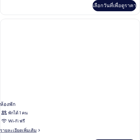
ห้อง
เพิ่ม
เลือกวันที่เพื่อดูราคา
เติม
นอน,
เกี่ยว
วิว
กับ
ห้อง
ทะเล
สแตนดาร์ด
สวี
ท,
2
ห้อง
นอน,
วิว
ทะเล
ห้องพัก
พักได้ 1 คน
Wi-Fi ฟรี
ราย
รายละเอียดเพิ่มเติม
ละเอียด