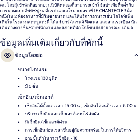
คน โดยผู้เข้าพักที่อยากปรนนิบัติตนเองก็สามารถเข้าใช้สปาเพื่อดื่มด่ำกับ
การนวดแบบดีพทิชชู บอดี้แรป และอโรมาเธอราพี LE CHANTECLER คือ
หนึ่งใน 2 ห้องอาหารที่มีริมชายหาด และให้บริการอาหารเย็น ไฮไลท์เพิ่ม
เติมในโรงแรมสุดหรูแห่งนี้ ได้แก่ บาร์/เลานจ์ ฟิตเนส และลานระเบียง นัก
เดินทางต่างชื่นชอบพนักงานและสภาพที่พัก ใกล้ขนส่งสาธารณะ: เดิน 6
นาทีถึง สถานีรถไฟทรามอัลซาซ - ลอแรน และ 14 นาทีถึง สถานี Massena
Tramway
ข้อมูลเพิ่มเติมเกี่ยวกับที่พักนี้
ข้อมูลโดยย่อ
ขนาดโรงแรม
โรงแรม 130 ยูนิต
มี 6 ชั้น
เช็กอิน/เช็กเอาต์
เช็กอินได้ตั้งแต่เวลา: 15:00 น., เช็กอินได้จนถึงเวลา: 5:00 น.
บริการเช็กอินและเช็กเอาต์แบบไร้สัมผัส
มีเช็กอิน/เช็กเอาต์ด่วน
การเช็กอินก่อนเวลาขึ้นอยู่กับความพร้อมในการให้บริการ
อายุขั้นต่ำในการเช็กอิน - 18