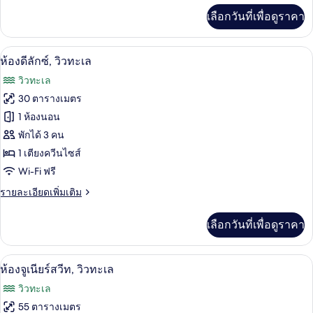
View
เพิ่ม
เลือกวันที่เพื่อดูราคา
เติม
เกี่ยว
กับ
ห้องดีลักซ์, วิวทะเล | ผ้าปูที่นอนฝ้ายอียิ
เปิด
7
Deluxe
ห้องดีลักซ์, วิวทะเล
Family
ภาพถ่าย
วิวทะเล
Room,
ทั้งหมด
Courtyard
30 ตารางเมตร
View
ของ
1 ห้องนอน
ห้อง
พักได้ 3 คน
1 เตียงควีนไซส์
ดี
Wi-Fi ฟรี
ลัก
ราย
รายละเอียดเพิ่มเติม
ซ์,
ละเอียด
วิว
เพิ่ม
เลือกวันที่เพื่อดูราคา
เติม
ทะเล
เกี่ยว
กับ
ห้องจูเนียร์สวีท, วิวทะเล | ผ้าปูที่นอนฝ้า
เปิด
5
ห้อง
ห้องจูเนียร์สวีท, วิวทะเล
ดี
ภาพถ่าย
วิวทะเล
ลัก
ทั้งหมด
ซ์,
55 ตารางเมตร