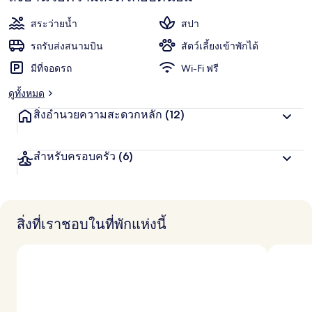
ะ
พัก
แ
สระว่ายน้ำ
สปา
ชื่น
น
น
รถรับส่งสนามบิน
สัตว์เลี้ยงเข้าพักได้
ชอบ
สู
มีที่จอดรถ
Wi-Fi ฟรี
ง
สุ
ดูทั้งหมด
ด
จ
สิ่งอำนวยความสะดวกหลัก
(12)
า
ก
นั
สำหรับครอบครัว
(6)
ก
เ
ดิ
น
ท
า
สิ่งที่เราชอบในที่พักแห่งนี้
ง