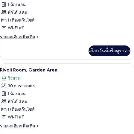
1
ของ
1 ห้องนอน
ห้อง
Signature
นอน,
พักได้ 3 คน
วิว
Junior
1 เตียงควีนไซส์
ทะเล
Suite
Wi-Fi ฟรี
ราย
รายละเอียดเพิ่มเติม
ละเอียด
เพิ่ม
เลือกวันที่เพื่อดูราคา
เติม
เกี่ยว
กับ
Rivoli Room, Garden Area | ห้องน้ำ | ข
เปิด
1
Signature
Rivoli Room, Garden Area
Junior
ภาพถ่าย
วิวสวน
Suite
ทั้งหมด
30 ตารางเมตร
ของ
1 ห้องนอน
Rivoli
พักได้ 3 คน
Room,
1 เตียงควีนไซส์
Garden
Wi-Fi ฟรี
Area
ราย
รายละเอียดเพิ่มเติม
ละเอียด