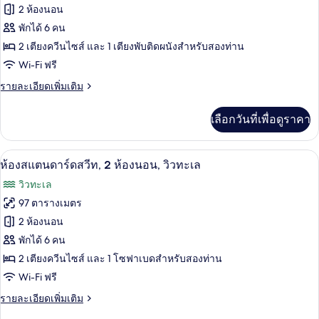
มิ
ของ
2 ห้องนอน
ก
2
สวี
ห้อง
พักได้ 6 คน
ห้องน้ำ,
ท,
2 เตียงควีนไซส์ และ 1 เตียงพับติดผนังสำหรับสองท่าน
ซิก
1
วิว
Wi-Fi ฟรี
ห้อง
เนเจอร์
ทะเล
นอน,
ราย
รายละเอียดเพิ่มเติม
สวีท,
2
ละเอียด
ห้องน้ำ,
2
เพิ่ม
วิว
เลือกวันที่เพื่อดูราคา
เติม
ห้อง
ทะเล
เกี่ยว
นอน,
กับ
ผ้าปูที่นอนฝ้ายอียิปต์, เครื่องนอนระดับพร
เปิด
4
ห้อง
ห้องสแตนดาร์ดสวีท, 2 ห้องนอน, วิวทะเล
ระเบียง,
ซิก
ภาพถ่าย
วิวทะเล
เนเจอร์
วิว
ทั้งหมด
สวี
97 ตารางเมตร
ทะเล
ท,
ของ
2 ห้องนอน
2
ห้อง
ห้อง
พักได้ 6 คน
นอน,
2 เตียงควีนไซส์ และ 1 โซฟาเบดสำหรับสองท่าน
สแตนดาร์ด
ระเบียง,
Wi-Fi ฟรี
วิว
สวีท,
ทะเล
ราย
รายละเอียดเพิ่มเติม
2
ละเอียด