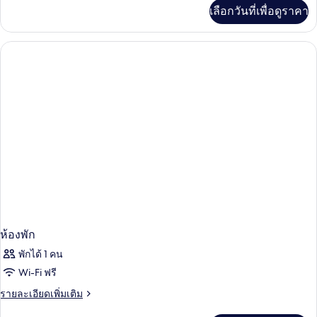
เพิ่ม
เลือกวันที่เพื่อดูราคา
เติม
เกี่ยว
กับ
ห้อง
พัก
ห้องพัก
พักได้ 1 คน
Wi-Fi ฟรี
ราย
รายละเอียดเพิ่มเติม
ละเอียด