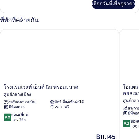
เลือกวันที่เพื่อดูราคา
เติม
เกี่ยว
กับ
ที่พักที่คล้ายกัน
ห้อง
พัก
โรงแรมเวสท์ เอ็นด์ นิส พรอมะนาด
โอแตล พา
โรง
โอ
โรงแรมเวสท์ เอ็นด์ นิส พรอมะนาด
โอแตล พ
แรม
แตล
คอลเลก
ศูนย์กลางเมือง
เวสท์
พา
ศูนย์กลา
รถรับส่งสนามบิน
สัตว์เลี้ยงเข้าพักได้
เอ็น
เลส์
มีที่จอดรถ
Wi-Fi ฟรี
ด์
เดอ
สระว่า
มีที่จอ
นิส
ลา
9.0
ยอดเยี่ยม
9.0
พร
เมดิ
จาก
1,182 รีวิว
9.2
ยอดเ
9.2
อมะ
แตร์
10,
จาก
1,001 
นาด
ราเน
ยอด
10,
ราคา
฿11,145
ศูนย์กลาง
ใน
เยี่ยม,
ยอด