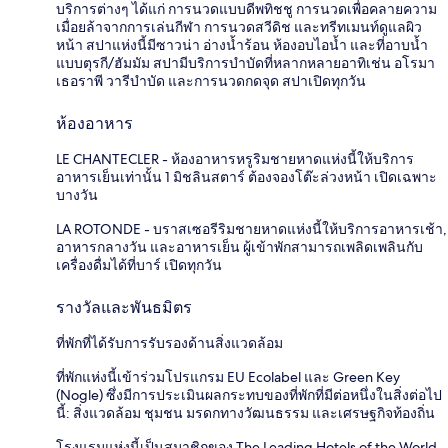
บริการต่างๆ ได้แก่ การนวดแบบดีพทิชชู การนวดเพื่อคลายความ
เมื่อยล้าจากการเล่นกีฬา การนวดสวีดิช และทรีทเมนท์ดูแลผิว
หน้า สปาแห่งนี้มีซาวน่า อ่างน้ำร้อน ห้องอบไอน้ำ และที่อาบน้ำ
แบบตุรกี/ฮัมมัม สปามีบริการบำบัดที่หลากหลายอาทิเช่น อโรมา
เธอราพี วารีบำบัด และการนวดกดจุด สปาเปิดทุกวัน
ห้องอาหาร
LE CHANTECLER - ห้องอาหารหรูริมชายหาดแห่งนี้ให้บริการ
อาหารเย็นเท่านั้น 1 มิชลินสตาร์ ต้องจองโต๊ะล่วงหน้า เปิดเฉพาะ
บางวัน
LA ROTONDE - บราสเซอรีริมชายหาดแห่งนี้ให้บริการอาหารเช้า,
อาหารกลางวัน และอาหารเย็น ผู้เข้าพักสามารถเพลิดเพลินกับ
เครื่องดื่มได้ที่บาร์ เปิดทุกวัน
รางวัลและพันธมิตร
ที่พักที่ได้รับการรับรองด้านสิ่งแวดล้อม
ที่พักแห่งนี้เข้าร่วมโปรแกรม EU Ecolabel และ Green Key
(Nogle) ซึ่งมีการประเมินผลกระทบของที่พักที่มีต่อหนึ่งในสิ่งต่อไป
นี้: สิ่งแวดล้อม ชุมชน มรดกทางวัฒนธรรม และเศรษฐกิจท้องถิ่น
โรงแรมแห่งนี้เป็นสมาชิกของ The Leading Hotels of the World