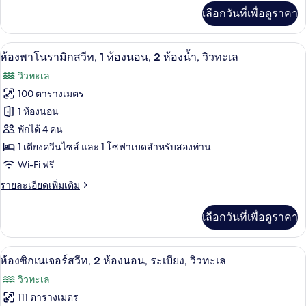
เพิ่ม
เลือกวันที่เพื่อดูราคา
เติม
เกี่ยว
กับ
ห้องพาโนรามิกสวีท, 1 ห้องนอน, 2 ห้องน้ำ,
เปิด
3
Rivoli
ห้องพาโนรามิกสวีท, 1 ห้องนอน, 2 ห้องน้ำ, วิวทะเล
Room,
ภาพถ่าย
วิวทะเล
Garden
ทั้งหมด
Area
100 ตารางเมตร
ของ
1 ห้องนอน
ห้อง
พักได้ 4 คน
1 เตียงควีนไซส์ และ 1 โซฟาเบดสำหรับสองท่าน
พา
Wi-Fi ฟรี
โน
ราย
รายละเอียดเพิ่มเติม
รา
ละเอียด
มิ
เพิ่ม
เลือกวันที่เพื่อดูราคา
เติม
ก
เกี่ยว
กับ
สวีท,
ทีวีจอแบน 82 ซม. พร้อมช่องดาวเทียม, ส
เปิด
15
ห้อง
ห้องซิกเนเจอร์สวีท, 2 ห้องนอน, ระเบียง, วิวทะเล
1
พา
ภาพถ่าย
วิวทะเล
โน
ห้อง
ทั้งหมด
รา
111 ตารางเมตร
นอน,