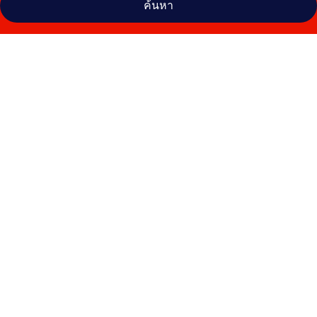
ค้นหา
คลัง
ภาพ
Hotel
Le
Negresco