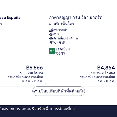
กา
laza España
กาตาลุญญา กรัน วีอา มาดริด
ตา
ตร
มาดริด เซ็นโตร
ลุ
สระว่ายน้ำ
ญญา
สปา
กรัน
สัตว์เลี้ยงเข้าพักได้
วีอา
Wi-Fi ฟรี
มาดริด
9.0
ยอดเยี่ยม
มาดริด
9.0
จาก
735 รีวิว
เซ็น
10,
โตร
ยอด
ราคา
ราคา
฿5,566
฿4,864
เยี่ยม,
ปัจจุบัน
ปัจจุบัน
735
ราคารวม ฿6,123
ราคารวม ฿5,350
คือ
คือ
รีวิว
รวมภาษีและค่าธรรมเนียม
รวมภาษีและค่าธรรมเนียม
฿5,566
฿4,864
12 ส.ค. - 13 ส.ค.
11 ส.ค. - 12 ส.ค.
เปรียบเทียบที่พักที่คล้ายกัน
่ร่วมรายการ สะสมรีวอร์ดเพื่อการท่องเที่ยว