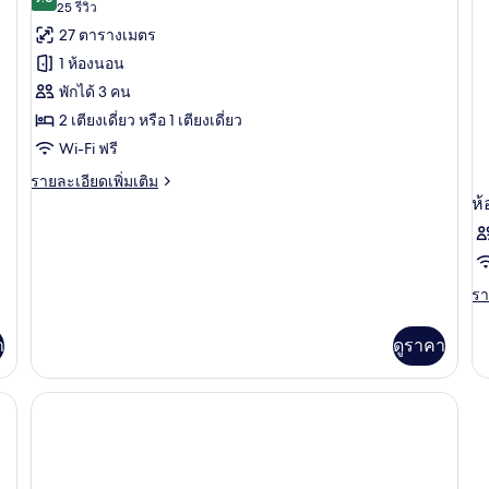
9.6 จาก 10
(25
25 รีวิว
ทั้งหมด
ba
รีวิว)
27 ตารางเมตร
ของ
1 ห้องนอน
ห้อง
พักได้ 3 คน
ทริปเปิล
2 เตียงเดี่ยว หรือ 1 เตียงเดี่ยว
Wi-Fi ฟรี
ราย
รายละเอียดเพิ่มเติม
ละเอียด
ห้
เพิ่ม
เติม
เกี่ยว
กับ
รา
รา
ห้อง
ละ
ทริปเปิล
เพิ
า
ดูราคา
เต
เกี
กับ
ห้
พัก