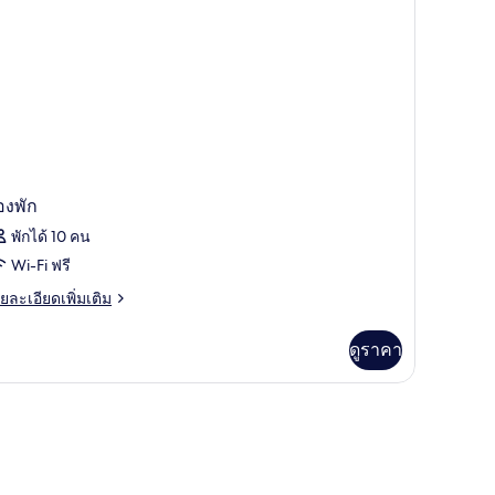
lcon
องพัก
พักได้ 10 คน
Wi-Fi ฟรี
ย
ยละเอียดเพิ่มเติม
เอียด
่ม
ดูราคา
ิม
่ยว
อง