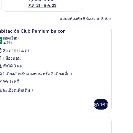
ส.ค. 21 - ส.ค. 23
แสดงห้องพัก 8 ห้องจาก 8 ห้อง
ห้องเก็บเสียง
Habitación Club Pemium balcon | มินิบาร์, ตู้นิ
ิด
5
abitación Club Pemium balcon
าพถ่าย
ยอดเยี่ยม
0
9.0 จาก 10
(14
14 รีวิว
้งหมด
รีวิว)
25 ตารางเมตร
อง
1 ห้องนอน
abitación
พักได้ 3 คน
lub
1 เตียงสำหรับสองท่าน หรือ 2 เตียงเดี่ยว
emium
Wi-Fi ฟรี
alcon
ย
ยละเอียดเพิ่มเติม
เอียด
่ม
ดูราคา
ิม
่ยว
ัก, โต๊ะทำงาน, ห้องเก็บเสียง
bitación
ub
emium