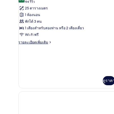
8.8 จาก 10
(194
194 รีวิว
2
ทั้งหมด
ใหญ่
รีวิว)
25 ตารางเมตร
1
เตียง
ของ
เตียง
1 ห้องนอน
หรือ
ห้อง
พักได้ 3 คน
เตียง
สแตนดาร์ด
เดี่ยว
1 เตียงสำหรับสองท่าน หรือ 2 เตียงเดี่ยว
2
ดับเบิล
Wi-Fi ฟรี
เตียง
หรือ
ราย
รายละเอียดเพิ่มเติม
ละเอียด
ทวิน
เพิ่ม
เติม
เกี่ยว
กับ
ห้อง
สแตนดาร์ด
ดับเบิล
ดูราค
หรือ
ทวิ
น