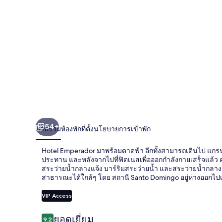
54+
ภาพรวม
ห้องพัก
ที่ตั้ง
นโยบายการเข้าพัก
Hotel Emperador มาพร้อมดาดฟ้า อีกทั้งสามารถเดินไป แกรน
ประทาน และหลังจากไปที่ฟิตเนสเพื่อออกกำลังกายเสร็จแล้ว คุณก
สระว่ายน้ำกลางแจ้ง บาร์ริมสระว่ายน้ำ และสระว่ายน้ำกลาง
สาธารณะได้ใกล้ๆ โดย สถานี Santo Domingo อยู่ห่างออกไปเพีย
VIP Access
รีวิว
ยอดเยี่ยม
9.2