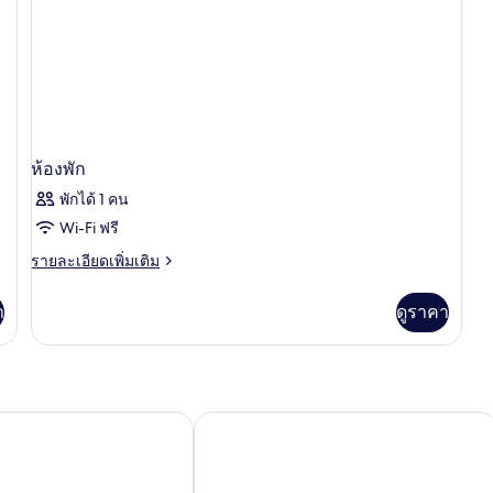
ห้องพัก
พักได้ 1 คน
Wi-Fi ฟรี
ราย
รายละเอียดเพิ่มเติม
ละเอียด
เพิ่ม
า
ดูราคา
เติม
เกี่ยว
กับ
ห้อง
พัก
za España
กาตาลุญญา กรัน วีอา มาดริด