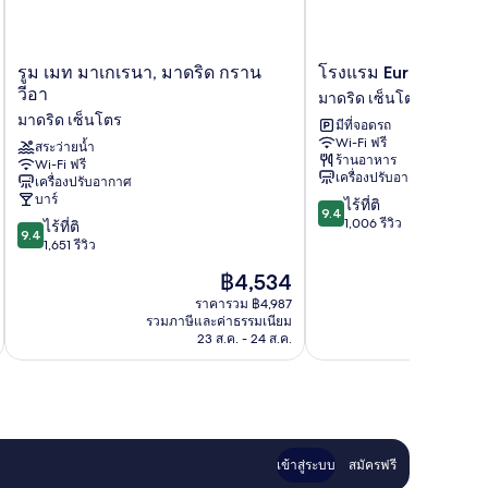
รูม
โรงแรม
รูม เมท มาเกเรนา, มาดริด กราน
โรงแรม Europa
เมท
Europa
วีอา
มาดริด เซ็นโตร
มา
มาดริด
มาดริด เซ็นโตร
มีที่จอดรถ
เกเร
เซ็น
Wi-Fi ฟรี
นา,
สระว่ายน้ำ
โตร
ร้านอาหาร
Wi-Fi ฟรี
มาดริด
เครื่องปรับอากาศ
เครื่องปรับอากาศ
กราน
บาร์
9.4
ไร้ที่ติ
วีอา
9.4
จาก
1,006 รีวิว
9.4
มาดริด
ไร้ที่ติ
9.4
10,
จาก
เซ็น
1,651 รีวิว
ไร้
10,
โตร
ราคา
฿4,534
ที่
ไร้
ปัจจุบัน
ติ,
ที่
ราคารวม ฿4,987
คือ
1,006
รวมภาษีและค่าธรรมเนียม
รวมภาษ
ติ,
฿4,534
23 ส.ค. - 24 ส.ค.
รีวิว
1,651
รีวิว
เข้าสู่ระบบ
สมัครฟรี