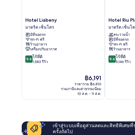
Hotel
Hotel
Hotel Liabeny
Hotel Riu P
Liabeny
Riu
มาดริด เซ็นโตร
มาดริด เซ็นโ
มาดริด
Plaza
มีที่จอดรถ
สระว่ายน้ำ
เซ็น
España
Wi-Fi ฟรี
มีที่จอดรถ
โตร
มาดริด
ร้านอาหาร
Wi-Fi ฟรี
เซ็น
เครื่องปรับอากาศ
ร้านอาหาร
โตร
9.4
9.4
ไร้ที่ติ
ไร้ที่ติ
9.4
9.4
จาก
จาก
1,583 รีวิว
5,146 รีวิว
10,
10,
ไร้
ไร้
ราคา
฿6,191
ที่
ที่
ปัจจุบัน
ติ,
ติ,
ราคารวม ฿6,810
คือ
1,583
5,146
รวมภาษีและค่าธรรมเนียม
฿6,191
10 ส.ค. - 11 ส.ค.
รีวิว
รีวิว
เข้าสู่ระบบเพื่อดูส่วนลดและสิทธิพิเศษที
ครั้งถัดไป