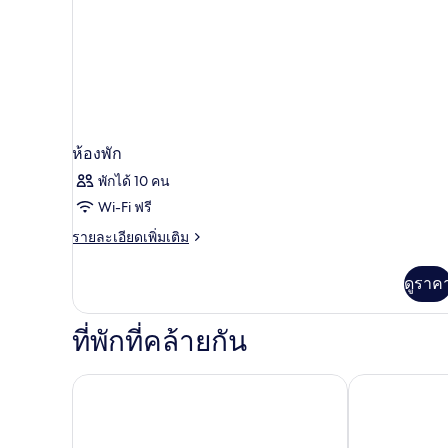
ห้องพัก
พักได้ 10 คน
Wi-Fi ฟรี
ราย
รายละเอียดเพิ่มเติม
ละเอียด
เพิ่ม
ดูราค
เติม
เกี่ยว
กับ
ที่พักที่คล้ายกัน
ห้อง
พัก
Hotel Liabeny
Hotel Riu Pla