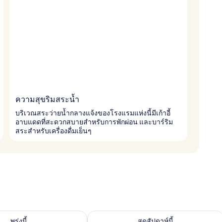
ความสุขริมสระน้ำ
บริเวณสระว่ายน้ำกลางแจ้งของโรงแรมแห่งนี้มีเก้าอี้
อาบแดดที่สะดวกสบายสำหรับการพักผ่อน และบาร์ริม
สระสำหรับเครื่องดื่มเย็นๆ
องพักว่างในพรุ่งนี้ ส.ค. 10 - ส.ค. 11
ตรวจสอบจำนวนห้องพักว่างในสุดสัปดาห์นี
พรุ่งนี้
สุดสัปดาห์นี้