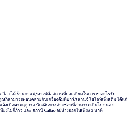
บริเวณนั่งเล่นท
 วีอา ได้ ร้านกาแฟ/คาเฟ่คือสถานที่ยอดเยี่ยมในการหาอะไรรับ
็สามารถผ่อนคลายกับเครื่องดื่มที่บาร์/เลานจ์ ไฮไลท์เพิ่มเติม ได้แก่
แจ้งเปิดตามฤดูกาล นักเดินทางต่างชอบที่สามารถเดินไปขนส่ง
งไม่กี่ก้าว และ สถานี Callao อยู่ห่างออกไปเพียง 3 นาที
ระเบียง