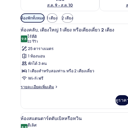
ส.ค. 9 - ส.ค. 10
ส
ตัว
ห้องพักทั้งหมด
1 เตียง
2 เตียง
กรอง
ห้องคลับ, เตียงใหญ่ 1 เตียง หรือเ
เปิด
4
ห้องคลับ, เตียงใหญ่ 1 เตียง หรือเตียงเดี่ยว 2 เตียง
ที่
ภาพถ่าย
ไร้ที่ติ
มี
9.8
9.8 จาก 10
(22
22 รีวิว
ทั้งหมด
ให้
รีวิว)
25 ตารางเมตร
ของ
สำหรับ
1 ห้องนอน
ห้อง
ห้อง
พักได้ 3 คน
พัก
คลับ,
1 เตียงสำหรับสองท่าน หรือ 2 เตียงเดี่ยว
เตียง
Wi-Fi ฟรี
ใหญ่
ราย
รายละเอียดเพิ่มเติม
ละเอียด
1
เพิ่ม
เตียง
ดูราค
เติม
เกี่ยว
หรือ
กับ
มินิบาร์, ตู้นิรภัยในห้องพัก, โต๊
เปิด
เตียง
4
ห้อง
ห้องสแตนดาร์ดดับเบิลหรือทวิน
คลับ,
ภาพถ่าย
เดี่ยว
ดีเลิศ
เตียง
8.8