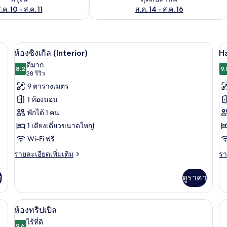
.ค. 10 - ส.ค. 11
ส.ค. 14 - ส.ค. 16
ตียงเดี่ยว 2 เตียง | มินิบาร์, ตู้นิรภัยในห้องพัก, โต๊ะทำงาน, ห้องเก็บเสียง
มินิบาร์, ตู้นิรภัยในห้องพัก, โต๊ะทำงาน, 
เปิด
เป
5
ห้องซิงเกิล (Interior)
H
ภาพถ่าย
ภ
ดีมาก
8.2
9.
8.2 จาก 10
(28
28 รีวิว
ทั้งหมด
ทั
รีวิว)
9 ตารางเมตร
ของ
ข
1 ห้องนอน
H
ห้อง
พักได้ 1 คน
C
ซิงเกิล
1 เตียงเดี่ยวขนาดใหญ่
P
(Interior)
Wi-Fi ฟรี
b
ราย
รา
รายละเอียดเพิ่มเติม
รา
ละเอียด
ละ
เพิ่ม
เพิ
า
ดูราคา
เติม
เต
เกี่ยว
เกี
กับ
กับ
ะทำงาน, ห้องเก็บเสียง
ห้องทริปเปิล | มินิบาร์, ตู้นิรภัยในห้องพ
เปิด
4
ห้อง
Ha
ห้องทริปเปิล
ซิงเกิล
Cl
ภาพถ่าย
ไร้ที่ติ
(Interior)
9.6
P