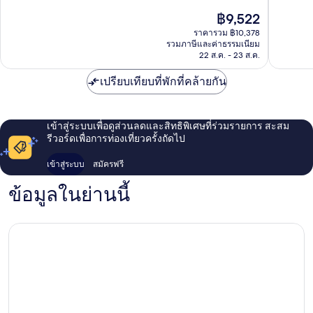
ยอด
ยอด
ราคา
฿9,522
เยี่ยม,
เยี่ยม,
ปัจจุบัน
1,007
1,003
ราคารวม ฿10,378
คือ
รีวิว
รีวิว
รวมภาษีและค่าธรรมเนียม
฿9,522
22 ส.ค. - 23 ส.ค.
เปรียบเทียบที่พักที่คล้ายกัน
เข้าสู่ระบบเพื่อดูส่วนลดและสิทธิพิเศษที่ร่วมรายการ สะสม
รีวอร์ดเพื่อการท่องเที่ยวครั้งถัดไป
เข้าสู่ระบบ
สมัครฟรี
ข้อมูลในย่านนี้