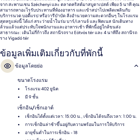
จาก สะพานเชน Széchenyi และ ตลาดคริสต์มาสบูดาเปสต์ เพียง 5 นาที คุณ
สามารถหาอะไรรับประทานที่ห้องอาหาร และเข้าสปาไปเพลิดเพลินกับ
บริการนวด บอดี้แรป หรือวารีบำบัด สิ่งอำนวยความสะดวกอื่นๆ ในโรงแรม
สุดหรูแห่งนี้ ได้แก่ สระว่ายน้ำในร่ม บาร์/เลานจ์ และฟิตเนส นักเดินทาง
ล้วนแล้วแต่ประทับใจพนักงานและอาหารเช้า ที่พักนี้อยู่ใกล้ขนส่ง
สาธารณะ: เดินไม่กี่ก้าวถึง สถานีรถราง Eötvös tér และ 4 นาทีถึง สถานีรถ
ราง Vigadó tér
ข้อมูลเพิ่มเติมเกี่ยวกับที่พักนี้
ข้อมูลโดยย่อ
ขนาดโรงแรม
โรงแรม 402 ยูนิต
มี 9 ชั้น
เช็กอิน/เช็กเอาต์
เช็กอินได้ตั้งแต่เวลา: 15:00 น., เช็กอินได้จนถึงเวลา: 1:00 น.
การเช็กอินล่าช้าขึ้นอยู่กับความพร้อมในการให้บริการ
อายุขั้นต่ำในการเช็กอิน - 18