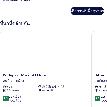
วิว
ละเอียด
คลาส
แม่น้ำ
เพิ่ม
เลือกวันที่เพื่อดูราคา
เติม
สิก,
เกี่ยว
เตียง
กับ
ที่พักที่คล้ายกัน
ห้อง
ควีน
คลาส
Budapest Marriott Hotel
Hilton B
ไซส์
สิก,
เตียง
1
ควีน
เตียง,
ไซส์
1
ใช้
เตียง,
คลับ
ใช้
คลับ
เลา
เลา
นจ์
นจ์
Budapest
Hilton
Budapest Marriott Hotel
Hilton
ได้,
Marriott
Budape
ได้,
ศูนย์กลางเมือง
ศูนย์กลา
วิว
Hotel
ศูนย์กลา
แม่น้ำ
สปา
สัตว์เลี้ยงเข้าพักได้
สัตว์เลี
วิว
ศูนย์กลาง
เมือง
มีที่จอดรถ
Wi-Fi ฟรี
Wi-Fi 
เมือง
แม่น้ำ
9.2
9.2
ยอดเยี่ยม
ยอดเ
9.2
9.2
จาก
จาก
1,007 รีวิว
1,003
10,
10,