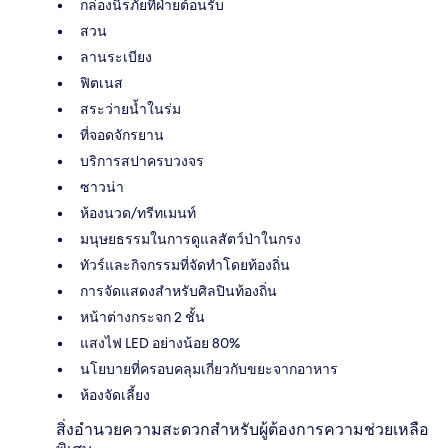
กล่องนิรภัยที่ฝ่ายต้อนรับ
สวน
ลานระเบียง
ฟิตเนส
สระว่ายน้ำในร่ม
ที่จอดจักรยาน
บริการสปาครบวงจร
ซาวน่า
ห้องนวด/ทรีทเมนท์
มนุษยธรรมในการดูแลสัตว์ป่าในกรง
ทัวร์และกิจกรรมที่จัดทำโดยท้องถิ่น
การจัดแสดงสำหรับศิลปินท้องถิ่น
หน้าต่างกระจก 2 ชั้น
แสงไฟ LED อย่างน้อย 80%
นโยบายที่ครอบคลุมเกี่ยวกับขยะจากอาหาร
ห้องจัดเลี้ยง
สิ่งอำนวยความสะดวกสำหรับผู้ต้องการความช่วยเหลือ