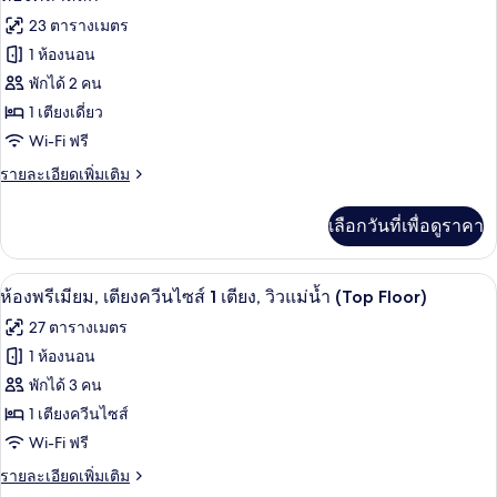
1
คลาส
ภาพถ่าย
23 ตารางเมตร
เตียง,
สิก,
ทั้งหมด
เตียง
1 ห้องนอน
วิว
ควีน
ของ
พักได้ 2 คน
ไซส์
แม่น้ำ
1
ห้อง
1 เตียงเดี่ยว
เตียง,
Wi-Fi ฟรี
คลาส
วิว
แม่น้ำ
ราย
รายละเอียดเพิ่มเติม
สิก
ละเอียด
เพิ่ม
เลือกวันที่เพื่อดูราคา
เติม
เกี่ยว
กับ
ห้องพรีเมียม, เตียงควีนไซส์ 1 เตียง, วิวแ
เปิด
6
ห้อง
ห้องพรีเมียม, เตียงควีนไซส์ 1 เตียง, วิวแม่น้ำ (Top Floor)
คลาส
ภาพถ่าย
27 ตารางเมตร
สิก
ทั้งหมด
1 ห้องนอน
ของ
พักได้ 3 คน
ห้อง
1 เตียงควีนไซส์
Wi-Fi ฟรี
พรีเมียม,
ราย
รายละเอียดเพิ่มเติม
เตียง
ละเอียด