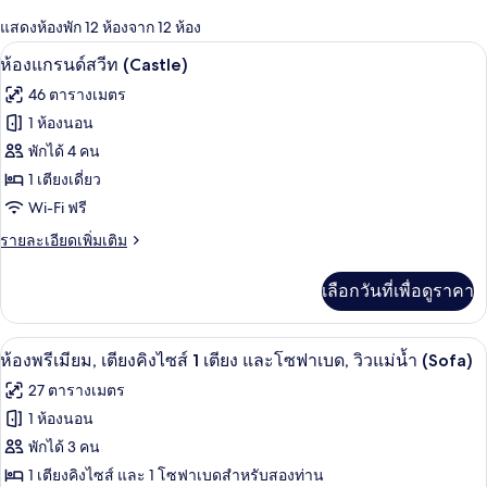
กรอง
แสดงห้องพัก 12 ห้องจาก 12 ห้อง
ที่
มินิบาร์, ตู้นิรภัยในห้องพัก, โต๊ะทำงาน,
เปิด
มี
11
ห้องแกรนด์สวีท (Castle)
ให้
ภาพถ่าย
46 ตารางเมตร
สำหรับ
ทั้งหมด
1 ห้องนอน
ห้อง
ของ
พักได้ 4 คน
พัก
ห้อง
1 เตียงเดี่ยว
Wi-Fi ฟรี
แก
ราย
รายละเอียดเพิ่มเติม
รนด์
ละเอียด
สวีท
เพิ่ม
เลือกวันที่เพื่อดูราคา
เติม
(Castle)
เกี่ยว
กับ
มินิบาร์, ตู้นิรภัยในห้องพัก, โต๊ะทำงาน,
เปิด
8
ห้อง
ห้องพรีเมียม, เตียงคิงไซส์ 1 เตียง และโซฟาเบด, วิวแม่น้ำ (Sofa)
แก
ภาพถ่าย
27 ตารางเมตร
รนด์
ทั้งหมด
สวี
1 ห้องนอน
ท
ของ
พักได้ 3 คน
(Castle)
ห้อง
1 เตียงคิงไซส์ และ 1 โซฟาเบดสำหรับสองท่าน