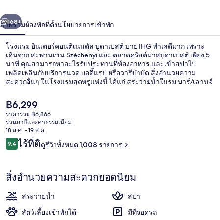
ติ
่อน
ถัดไป
น้า
168+
ภาพรวม
ห้องพัก
ที่ตั้ง
นโยบายการเข้าพัก
เนนตัล
บูดาเปสต์
โรงแรม อินเตอร์คอนติเนนตัล บูดาเปสต์ บาย IHG ทำเลดีมาก เพราะ
เดินจาก สะพานเชน Széchenyi และ ตลาดคริสต์มาสบูดาเปสต์ เพียง 5
บาย
นาที คุณสามารถหาอะไรรับประทานที่ห้องอาหาร และเข้าสปาไป
เพลิดเพลินกับบริการนวด บอดี้แรป หรือวารีบำบัด สิ่งอำนวยความ
IHG
สะดวกอื่นๆ ในโรงแรมสุดหรูแห่งนี้ ได้แก่ สระว่ายน้ำในร่ม บาร์/เลานจ์
และฟิตเนส นักเดินทางล้วนแล้วแต่ประทับใจพนักงานและอาหารเช้า
ที่พักนี้อยู่ใกล้ขนส่งสาธารณะ: เดินไม่กี่ก้าวถึง สถานีรถราง Eötvös tér
ราคา
฿6,299
และ 4 นาทีถึง สถานีรถราง Vigadó tér
ปัจจุบัน
ราคารวม ฿6,866
฿6,299
รวมภาษีและค่าธรรมเนียม
มินิบาร์, ตู้นิรภัยในห้องพัก, โต๊ะทำงาน,
18 ส.ค. - 19 ส.ค.
รีวิว
ไร้ที่ติ
9.4
ดูรีวิวทั้งหมด 1,008 รายการ
9.4 จาก 10
สิ่งอำนวยความสะดวกยอดนิยม
สระว่ายน้ำ
สปา
สัตว์เลี้ยงเข้าพักได้
มีที่จอดรถ