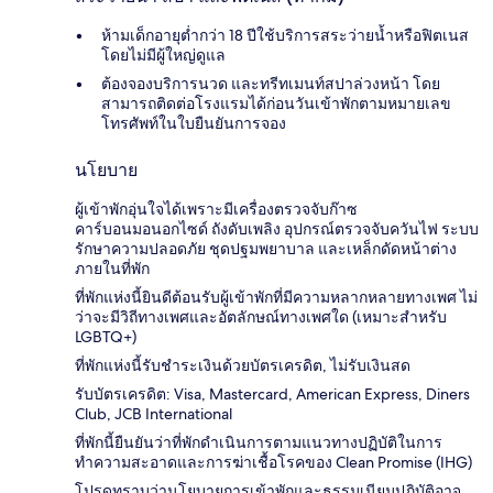
ห้ามเด็กอายุต่ำกว่า 18 ปีใช้บริการสระว่ายน้ำหรือฟิตเนส
โดยไม่มีผู้ใหญ่ดูแล
ต้องจองบริการนวด และทรีทเมนท์สปาล่วงหน้า โดย
สามารถติดต่อโรงแรมได้ก่อนวันเข้าพักตามหมายเลข
โทรศัพท์ในใบยืนยันการจอง
นโยบาย
ผู้เข้าพักอุ่นใจได้เพราะมีเครื่องตรวจจับก๊าซ
คาร์บอนมอนอกไซด์ ถังดับเพลิง อุปกรณ์ตรวจจับควันไฟ ระบบ
รักษาความปลอดภัย ชุดปฐมพยาบาล และเหล็กดัดหน้าต่าง
ภายในที่พัก
ที่พักแห่งนี้ยินดีต้อนรับผู้เข้าพักที่มีความหลากหลายทางเพศ ไม่
ว่าจะมีวิถีทางเพศและอัตลักษณ์ทางเพศใด (เหมาะสำหรับ
LGBTQ+)
ที่พักแห่งนี้รับชำระเงินด้วยบัตรเครดิต, ไม่รับเงินสด
รับบัตรเครดิต: Visa, Mastercard, American Express, Diners
Club, JCB International
ที่พักนี้ยืนยันว่าที่พักดำเนินการตามแนวทางปฏิบัติในการ
ทำความสะอาดและการฆ่าเชื้อโรคของ Clean Promise (IHG)
โปรดทราบว่านโยบายการเข้าพักและธรรมเนียมปฏิบัติอาจ