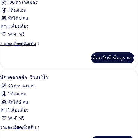
ภาพถ่าย
130 ตารางเมตร
เนียร์
1
ทั้งหมด
สวี
1 ห้องนอน
เตียง,
ท,
ของ
พักได้ 5 คน
เตียง
วิว
ควีน
ห้อง
1 เตียงเดี่ยว
แม่น้ำ
ไซส์
Wi-Fi ฟรี
สวีท,
1
เตียง,
ราย
รายละเอียดเพิ่มเติม
เตียง
วิว
ละเอียด
เดี่ยว
แม่น้ำ
เพิ่ม
เลือกวันที่เพื่อดูราคา
เติม
1
เกี่ยว
เตียง
กับ
มินิบาร์, ตู้นิรภัยในห้องพัก, โต๊ะทำงาน,
เปิด
6
ห้อง
ห้องคลาสสิก, วิวแม่น้ำ
สวี
ภาพถ่าย
23 ตารางเมตร
ท,
ทั้งหมด
เตียง
1 ห้องนอน
เดี่ยว
ของ
พักได้ 2 คน
1
เตียง
ห้อง
1 เตียงเดี่ยว
Wi-Fi ฟรี
คลาส
ราย
รายละเอียดเพิ่มเติม
สิก,
ละเอียด
วิว
เพิ่ม