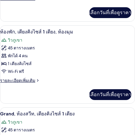
King
ละเอียด
เพิ่ม
เลือกวันที่เพื่อดูราคา
เติม
เกี่ยว
กับ
เครื่องนอนระดับพรีเมียม, ผ้านวมขนเป็ด, 
เปิด
5
Grand
ห้องพัก, เตียงคิงไซส์ 1 เตียง, ห้องมุม
Executive
ภาพถ่าย
วิวภูเขา
Suite
ทั้งหมด
King
45 ตารางเมตร
ของ
พักได้ 4 คน
ห้อง
1 เตียงคิงไซส์
Wi-Fi ฟรี
พัก,
ราย
รายละเอียดเพิ่มเติม
เตียง
ละเอียด
คิง
เพิ่ม
เลือกวันที่เพื่อดูราคา
เติม
ไซส์
เกี่ยว
1
กับ
Grand, ห้องสวีท, เตียงคิงไซส์ 1 เตียง | 
เปิด
5
ห้อง
Grand, ห้องสวีท, เตียงคิงไซส์ 1 เตียง
เตียง,
พัก,
ภาพถ่าย
วิวภูเขา
ห้อง
เตียง
ทั้งหมด
คิง
45 ตารางเมตร
มุม
ไซส์