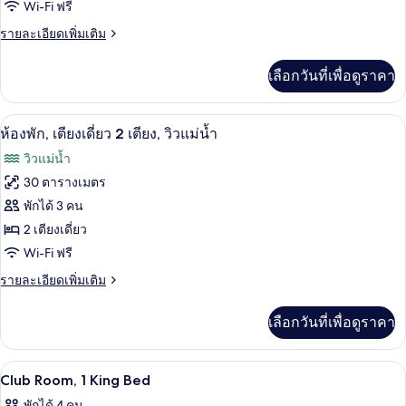
Wi-Fi ฟรี
เตียง
ราย
รายละเอียดเพิ่มเติม
คิง
ละเอียด
ไซส์
เพิ่ม
เลือกวันที่เพื่อดูราคา
เติม
1
เกี่ยว
เตียง,
กับ
เครื่องนอนระดับพรีเมียม, ผ้านวมขนเป็ด, 
เปิด
3
ห้อง
ห้องพัก, เตียงเดี่ยว 2 เตียง, วิวแม่น้ำ
วิว
พัก,
ภาพถ่าย
วิวแม่น้ำ
เตียง
แม่น้ำ
ทั้งหมด
คิง
30 ตารางเมตร
ไซส์
ของ
พักได้ 3 คน
1
เตียง,
ห้อง
2 เตียงเดี่ยว
วิว
Wi-Fi ฟรี
พัก,
แม่น้ำ
ราย
รายละเอียดเพิ่มเติม
เตียง
ละเอียด
เดี่ยว
เพิ่ม
เลือกวันที่เพื่อดูราคา
เติม
2
เกี่ยว
เตียง,
กับ
เครื่องนอนระดับพรีเมียม, ผ้านวมขนเป็ด, 
เปิด
1
ห้อง
Club Room, 1 King Bed
วิว
พัก,
ภาพถ่าย
พักได้ 4 คน