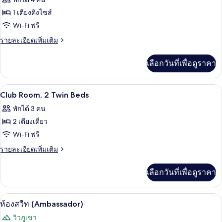
แม่น้ำ
เตียง
ทั้งหมด
เดี่ยว
1 เตียงคิงไซส์
2
ของ
Wi-Fi ฟรี
เตียง,
Club
วิว
ราย
รายละเอียดเพิ่มเติม
แม่น้ำ
Room,
ละเอียด
เพิ่ม
1
เลือกวันที่เพื่อดูราคา
เติม
King
เกี่ยว
Bed
กับ
ร้านอาหาร | 6 ห้องอาหาร, บริการอาหาร
เปิด
1
Club
Club Room, 2 Twin Beds
Room,
ภาพถ่าย
พักได้ 3 คน
1
ทั้งหมด
King
2 เตียงเดี่ยว
Bed
ของ
Wi-Fi ฟรี
Club
ราย
รายละเอียดเพิ่มเติม
Room,
ละเอียด
เพิ่ม
2
เลือกวันที่เพื่อดูราคา
เติม
Twin
เกี่ยว
Beds
กับ
ห้องสวีท (Ambassador) | บริเวณนั่งเล่น |
เปิด
1
Club
ห้องสวีท (Ambassador)
Room,
ภาพถ่าย
วิวภูเขา
2