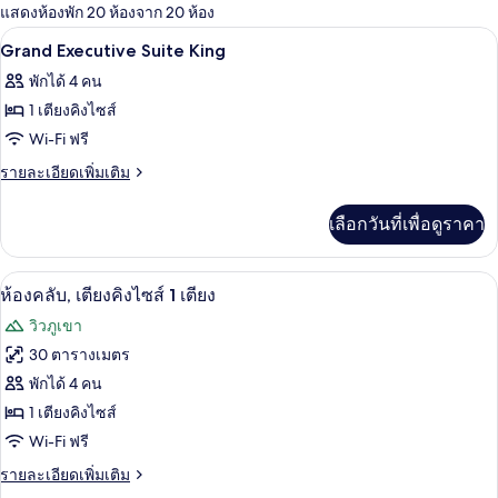
แสดงห้องพัก 20 ห้องจาก 20 ห้อง
ที่
ภายใน
เปิด
มี
1
Grand Executive Suite King
ให้
ภาพถ่าย
พักได้ 4 คน
สำหรับ
ทั้งหมด
1 เตียงคิงไซส์
ห้อง
ของ
Wi-Fi ฟรี
พัก
Grand
ราย
รายละเอียดเพิ่มเติม
Executive
ละเอียด
เพิ่ม
Suite
เลือกวันที่เพื่อดูราคา
เติม
King
เกี่ยว
กับ
วิวภูเขา
เปิด
5
Grand
ห้องคลับ, เตียงคิงไซส์ 1 เตียง
Executive
ภาพถ่าย
วิวภูเขา
Suite
ทั้งหมด
King
30 ตารางเมตร
ของ
พักได้ 4 คน
ห้อง
1 เตียงคิงไซส์
Wi-Fi ฟรี
คลับ,
ราย
รายละเอียดเพิ่มเติม
เตียง
ละเอียด