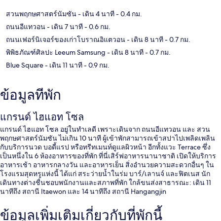
สวนพฤกษศาสตร์นัมซัน
- เดิน 4 นาที
- 0.4 กม.
ถนนอีแทวอน
- เดิน 7 นาที
- 0.6 กม.
ถนนเฟอร์นิเจอร์ของเก่าโบราณอิแตวอน
- เดิน 8 นาที
- 0.7 กม.
พิพิธภัณฑ์ศิลปะ Leeum Samsung
- เดิน 8 นาที
- 0.7 กม.
Blue Square
- เดิน 11 นาที
- 0.9 กม.
ข้อมูลที่พัก
แกรนด์ ไฮแอท โซล
แกรนด์ ไฮแอท โซล อยู่ในทำเลดี เพราะเดินจาก ถนนอีแทวอน และ สวน
พฤกษศาสตร์นัมซัน ไม่เกิน 10 นาที ผู้เข้าพักสามารถเข้าสปาไปเพลิดเพลิน
กับบริการนวด บอดี้แรป หรือทรีทเมนท์ดูแลผิวหน้า อีกทั้งแวะ Terrace ซึ่ง
เป็นหนึ่งใน 6 ห้องอาหารของที่พัก ที่นี่เสิร์ฟอาหารนานาชาติ เปิดให้บริการ
อาหารเช้า อาหารกลางวัน และอาหารเย็น สิ่งอำนวยความสะดวกอื่นๆ ใน
โรงแรมสุดหรูแห่งนี้ ได้แก่ สระว่ายน้ำในร่ม บาร์/เลานจ์ และฟิตเนส นัก
เดินทางต่างชื่นชอบพนักงานและสภาพที่พัก ใกล้ขนส่งสาธารณะ: เดิน 11
นาทีถึง สถานี Itaewon และ 14 นาทีถึง สถานี Hangangjin
ข้อมูลเพิ่มเติมเกี่ยวกับที่พักนี้