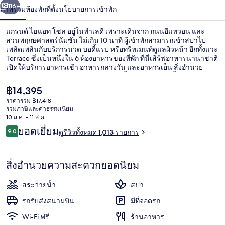
น้า
116+
ภาพรวม
ห้องพัก
ที่ตั้ง
นโยบายการเข้าพัก
โซล
แกรนด์ ไฮแอท โซล อยู่ในทำเลดี เพราะเดินจาก ถนนอีแทวอน และ
สวนพฤกษศาสตร์นัมซัน ไม่เกิน 10 นาที ผู้เข้าพักสามารถเข้าสปาไป
เพลิดเพลินกับบริการนวด บอดี้แรป หรือทรีทเมนท์ดูแลผิวหน้า อีกทั้งแวะ
Terrace ซึ่งเป็นหนึ่งใน 6 ห้องอาหารของที่พัก ที่นี่เสิร์ฟอาหารนานาชาติ
เปิดให้บริการอาหารเช้า อาหารกลางวัน และอาหารเย็น สิ่งอำนวย
ความสะดวกอื่นๆ ในโรงแรมสุดหรูแห่งนี้ ได้แก่ สระว่ายน้ำในร่ม บาร์/
เลานจ์ และฟิตเนส นักเดินทางต่างชื่นชอบพนักงานและสภาพที่พัก ใกล้
ราคา
฿14,395
ขนส่งสาธารณะ: เดิน 11 นาทีถึง สถานี Itaewon และ 14 นาทีถึง สถานี
ปัจจุบัน
ราคารวม ฿17,418
Hangangjin
฿14,395
รวมภาษีและค่าธรรมเนียม
วิวจากห้องพัก
10 ส.ค. - 11 ส.ค.
รีวิว
ยอดเยี่ยม
9.0
ดูรีวิวทั้งหมด 1,013 รายการ
9.0 จาก 10
สิ่งอำนวยความสะดวกยอดนิยม
สระว่ายน้ำ
สปา
รถรับส่งสนามบิน
มีที่จอดรถ
Wi-Fi ฟรี
ร้านอาหาร