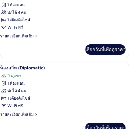
ทั้งหมด
Twin
1 ห้องนอน
Beds
ของ
พักได้ 4 คน
ห้อง
1 เตียงคิงไซส์
Wi-Fi ฟรี
สวีท
(Ambassador)
ราย
รายละเอียดเพิ่มเติม
ละเอียด
เพิ่ม
เลือกวันที่เพื่อดูราคา
เติม
เกี่ยว
กับ
ห้องสวีท (Diplomatic) | เครื่องนอนระดับพ
เปิด
4
ห้อง
ห้องสวีท (Diplomatic)
สวี
ภาพถ่าย
วิวภูเขา
ท
ทั้งหมด
(Ambassador)
1 ห้องนอน
ของ
พักได้ 4 คน
ห้อง
1 เตียงคิงไซส์
Wi-Fi ฟรี
สวีท
(Diplomatic)
ราย
รายละเอียดเพิ่มเติม
ละเอียด
เพิ่ม
เลือกวันที่เพื่อดูราคา