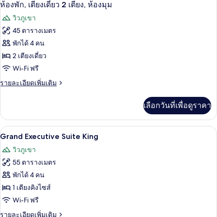
เปิด
6
ห้อง
ห้องพัก, เตียงเดี่ยว 2 เตียง, ห้องมุม
พัก,
ภาพถ่าย
วิวภูเขา
เตียง
ทั้งหมด
เดี่ยว
45 ตารางเมตร
2
ของ
พักได้ 4 คน
เตียง
ห้อง
2 เตียงเดี่ยว
Wi-Fi ฟรี
พัก,
ราย
รายละเอียดเพิ่มเติม
เตียง
ละเอียด
เดี่ยว
เพิ่ม
เลือกวันที่เพื่อดูราคา
เติม
2
เกี่ยว
เตียง,
กับ
Grand Executive Suite King | เครื่องนอน
เปิด
5
ห้อง
Grand Executive Suite King
ห้อง
พัก,
ภาพถ่าย
วิวภูเขา
มุม
เตียง
ทั้งหมด
เดี่ยว
55 ตารางเมตร
2
ของ
พักได้ 4 คน
เตียง,
Grand
ห้อง
1 เตียงคิงไซส์
มุม
Executive
Wi-Fi ฟรี
Suite
ราย
รายละเอียดเพิ่มเติม