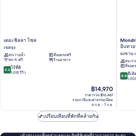
เดอะ
Mondri
เดอะชิลลา โซล
Mondri
ชิ
Seoul
อิแทว
เขตจุง
ลลา
Itaewon
ยงซาน-ก
สระว่ายน้ำ
ที่จอดรถฟรี
โซล
หรือ
Wi-Fi ฟรี
ร้านอาหาร
เขต
มอน
สระว่า
ที่จอด
จุง
เด
9.4
ไร้ที่ติ
9.4
รียน
จาก
1,015 รีวิว
8.8
ดีเลิ
8.8
โซล
10,
จาก
1,003
อิแท
ไร้
10,
ราคา
฿14,970
วอน
ที่
ดี
ปัจจุบัน
ยง
ติ,
เลิศ,
ราคารวม ฿16,467
คือ
ซาน-
1,015
รวมภาษีและค่าธรรมเนียม
1,003
฿14,970
6 ก.ย. - 7 ก.ย.
กู
รีวิว
รีวิว
เปรียบเทียบที่พักที่คล้ายกัน
เข้าสู่ระบบเพื่อดูส่วนลดและสิทธิพิเศษที่ร่วมรายการ สะสม