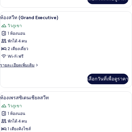
เติม
เกี่ยว
กับ
ห้องสวีท (Grand Executive) | เครื่องนอน
เปิด
1
ห้อง
ห้องสวีท (Grand Executive)
สวี
ภาพถ่าย
วิวภูเขา
ท
ทั้งหมด
(Diplomatic)
1 ห้องนอน
ของ
พักได้ 4 คน
ห้อง
2 เตียงเดี่ยว
Wi-Fi ฟรี
สวีท
(Grand
ราย
รายละเอียดเพิ่มเติม
ละเอียด
Executive)
เพิ่ม
เลือกวันที่เพื่อดูราคา
เติม
เกี่ยว
กับ
ห้องเพรสซิเดนเชียลสวีท | บริเวณนั่งเล่น
เปิด
1
ห้อง
ห้องเพรสซิเดนเชียลสวีท
สวี
ภาพถ่าย
วิวภูเขา
ท
ทั้งหมด
(Grand
1 ห้องนอน
Executive)
ของ
พักได้ 4 คน
ห้อง
1 เตียงคิงไซส์