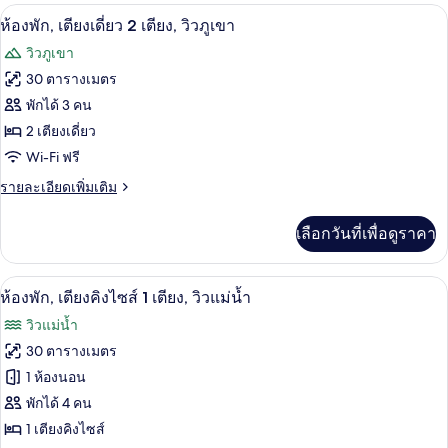
1
กับ
เครื่องนอนระดับพรีเมียม, ผ้านวมขนเป็ด, 
เปิด
6
ห้อง
ห้องพัก, เตียงเดี่ยว 2 เตียง, วิวภูเขา
เตียง,
พัก,
ภาพถ่าย
วิวภูเขา
วิว
เตียง
ทั้งหมด
คิง
30 ตารางเมตร
ภูเขา
ไซส์
ของ
พักได้ 3 คน
1
เตียง,
ห้อง
2 เตียงเดี่ยว
วิว
Wi-Fi ฟรี
พัก,
ภูเขา
ราย
รายละเอียดเพิ่มเติม
เตียง
ละเอียด
เดี่ยว
เพิ่ม
เลือกวันที่เพื่อดูราคา
เติม
2
เกี่ยว
เตียง,
กับ
เครื่องนอนระดับพรีเมียม, ผ้านวมขนเป็ด, 
เปิด
8
ห้อง
ห้องพัก, เตียงคิงไซส์ 1 เตียง, วิวแม่น้ำ
วิว
พัก,
ภาพถ่าย
วิวแม่น้ำ
ภูเขา
เตียง
ทั้งหมด
เดี่ยว
30 ตารางเมตร
2
ของ
1 ห้องนอน
เตียง,
วิว
ห้อง
พักได้ 4 คน
ภูเขา
1 เตียงคิงไซส์
พัก,