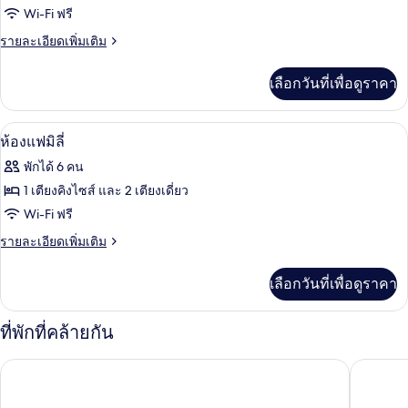
Wi-Fi ฟรี
เพรส
ราย
รายละเอียดเพิ่มเติม
ซิ
ละเอียด
เดน
เพิ่ม
เลือกวันที่เพื่อดูราคา
เติม
เชีย
เกี่ยว
ล
กับ
ห้องแฟมิลี่ | เครื่องนอนระดับพรีเมียม, ผ
เปิด
1
ห้อง
ห้องแฟมิลี่
สวีท
เพรส
ภาพถ่าย
พักได้ 6 คน
ซิ
ทั้งหมด
เดน
1 เตียงคิงไซส์ และ 2 เตียงเดี่ยว
เชีย
ของ
Wi-Fi ฟรี
ล
สวี
ห้อง
ราย
รายละเอียดเพิ่มเติม
ท
ละเอียด
แฟ
เพิ่ม
เลือกวันที่เพื่อดูราคา
เติม
มิ
เกี่ยว
ลี่
กับ
ที่พักที่คล้ายกัน
ห้อง
แฟ
เดอะชิลลา โซล
Mondrian
มิ
ลี่