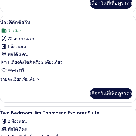
เลือกวันที่เพื่อดูราคา
เติม
สวีท
เกี่ยว
กับ
เครื่องนอนระดับพรีเมียม, ผ้านวมขนเป็ด, 
เปิด
5
ห้อง
ห้องดีลักซ์สวีท
เอ็ก
ภาพถ่าย
วิวเมือง
เซก
ทั้งหมด
คิว
72 ตารางเมตร
ทีฟ
ของ
1 ห้องนอน
สวี
ท
ห้อง
พักได้ 3 คน
1 เตียงคิงไซส์ หรือ 2 เตียงเดี่ยว
ดี
Wi-Fi ฟรี
ลัก
ราย
รายละเอียดเพิ่มเติม
ซ์
ละเอียด
สวีท
เพิ่ม
เลือกวันที่เพื่อดูราคา
เติม
เกี่ยว
กับ
Two Bedroom Jim Thompson Explorer Suit
เปิด
4
ห้อง
Two Bedroom Jim Thompson Explorer Suite
ดี
ภาพถ่าย
2 ห้องนอน
ลัก
ทั้งหมด
ซ์
พักได้ 7 คน
สวี