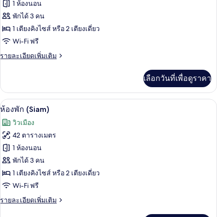
ทั้งหมด
(Garden
1 ห้องนอน
Pool)
ของ
พักได้ 3 คน
วิลล่า
1 เตียงคิงไซส์ หรือ 2 เตียงเดี่ยว
(Garden
Wi-Fi ฟรี
Pool)
ราย
รายละเอียดเพิ่มเติม
ละเอียด
เพิ่ม
เลือกวันที่เพื่อดูราคา
เติม
เกี่ยว
กับ
วิวจากห้องพัก
เปิด
5
วิลล่า
ห้องพัก (Siam)
(Garden
ภาพถ่าย
วิวเมือง
Pool)
ทั้งหมด
42 ตารางเมตร
ของ
1 ห้องนอน
ห้อง
พักได้ 3 คน
1 เตียงคิงไซส์ หรือ 2 เตียงเดี่ยว
พัก
Wi-Fi ฟรี
(Siam)
ราย
รายละเอียดเพิ่มเติม
ละเอียด
เพิ่ม