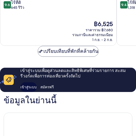
กรุงเทพฯ
ราชดำริ
9.6
9.4
ไร้ที่ติ
ไร้ที่
9.6
9.4
ย่าน
ย่าน
จาก
จาก
645 รีวิว
1,318 
ใจกลาง
ใจกลาง
10,
10,
กรุงเทพ
กรุงเทพ
ไร้
ไร้
ราคา
฿6,525
ที่
ที่
ปัจจุบัน
ติ,
ติ,
ราคารวม ฿7,680
คือ
645
1,318
รวมภาษีและค่าธรรมเนียม
฿6,525
1 ก.ย. - 2 ก.ย.
รีวิว
รีวิว
เปรียบเทียบที่พักที่คล้ายกัน
เข้าสู่ระบบเพื่อดูส่วนลดและสิทธิพิเศษที่ร่วมรายการ สะสม
รีวอร์ดเพื่อการท่องเที่ยวครั้งถัดไป
เข้าสู่ระบบ
สมัครฟรี
ข้อมูลในย่านนี้