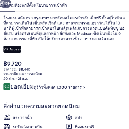
น้า
151+
ภาพรวม
ห้องพัก
ที่ตั้ง
นโยบายการเข้าพัก
โรงแรมอนันตรา กรุงเทพฯ มาพร้อมสโมสรสำหรับเด็กฟรี ตั้งอยู่ในทำเล
ที่สามารถเดินไป เซ็นทรัลเวิลด์ และ ศาลพระพรหมเอราวัณ ได้ใน 10
นาที ผู้เข้าพักสามารถเข้าสปาไปเพลิดเพลินกับการนวดแบบดีพทิชชู บอ
ดี้แรป หรือทรีทเมนท์ดูแลผิวหน้า อีกทั้งแวะ Madison ซึ่งเป็นหนึ่งใน 6
ห้องอาหารของที่พัก เปิดให้บริการอาหารเช้า อาหารกลางวัน และ
อาหารเย็น สิ่งอำนวยความสะดวกอื่นๆ ในโรงแรมสุดหรูแห่งนี้ ได้แก่
สระว่ายน้ำกลางแจ้ง บาร์ริมสระว่ายน้ำ และเฮลท์คลับ 24 ชั่วโมง นัก
VIP Access
เดินทางเทคะแนนให้พนักงานและอาหารเช้า ที่พักนี้อยู่ใกล้ขนส่ง
สาธารณะ: เดิน 2 นาทีถึง สถานีบีทีเอสราชดำริ และ 9 นาทีถึง สถานี
ราคา
฿9,720
รถไฟฟ้า BTS ชิดลม
ล็อบบี้
ปัจจุบัน
ราคารวม ฿11,440
฿9,720
รวมภาษีและค่าธรรมเนียม
20 ส.ค. - 21 ส.ค.
รีวิว
ยอดเยี่ยม
9.2
ดูรีวิวทั้งหมด 1,000 รายการ
9.2 จาก 10
สิ่งอำนวยความสะดวกยอดนิยม
สระว่ายน้ำ
สปา
รถรับส่งสนามบิน
ที่จอดรถฟรี