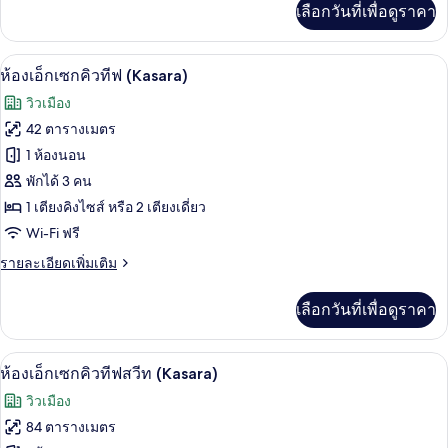
เลือกวันที่เพื่อดูราคา
เติม
เกี่ยว
กับ
เครื่องนอนระดับพรีเมียม, ผ้านวมขนเป็ด, 
เปิด
4
ห้อง
ห้องเอ็กเซกคิวทีฟ (Kasara)
พัก
ภาพถ่าย
วิวเมือง
(Siam)
ทั้งหมด
42 ตารางเมตร
ของ
1 ห้องนอน
ห้อง
พักได้ 3 คน
1 เตียงคิงไซส์ หรือ 2 เตียงเดี่ยว
เอ็ก
Wi-Fi ฟรี
เซก
ราย
รายละเอียดเพิ่มเติม
คิว
ละเอียด
ทีฟ
เพิ่ม
เลือกวันที่เพื่อดูราคา
เติม
(Kasara)
เกี่ยว
กับ
เครื่องนอนระดับพรีเมียม, ผ้านวมขนเป็ด, 
เปิด
5
ห้อง
ห้องเอ็กเซกคิวทีฟสวีท (Kasara)
เอ็ก
ภาพถ่าย
วิวเมือง
เซก
ทั้งหมด
คิว
84 ตารางเมตร
ทีฟ