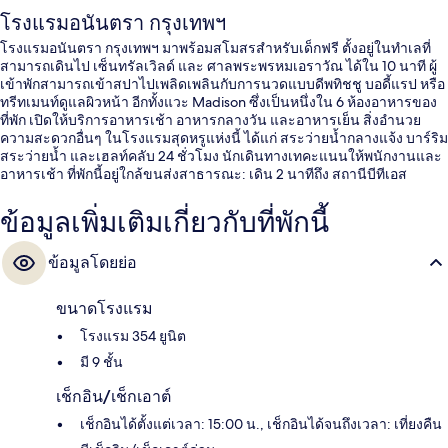
โรงแรมอนันตรา กรุงเทพฯ
โรงแรมอนันตรา กรุงเทพฯ มาพร้อมสโมสรสำหรับเด็กฟรี ตั้งอยู่ในทำเลที่
สามารถเดินไป เซ็นทรัลเวิลด์ และ ศาลพระพรหมเอราวัณ ได้ใน 10 นาที ผู้
เข้าพักสามารถเข้าสปาไปเพลิดเพลินกับการนวดแบบดีพทิชชู บอดี้แรป หรือ
ทรีทเมนท์ดูแลผิวหน้า อีกทั้งแวะ Madison ซึ่งเป็นหนึ่งใน 6 ห้องอาหารของ
ที่พัก เปิดให้บริการอาหารเช้า อาหารกลางวัน และอาหารเย็น สิ่งอำนวย
ความสะดวกอื่นๆ ในโรงแรมสุดหรูแห่งนี้ ได้แก่ สระว่ายน้ำกลางแจ้ง บาร์ริม
สระว่ายน้ำ และเฮลท์คลับ 24 ชั่วโมง นักเดินทางเทคะแนนให้พนักงานและ
อาหารเช้า ที่พักนี้อยู่ใกล้ขนส่งสาธารณะ: เดิน 2 นาทีถึง สถานีบีทีเอส
ราชดำริ และ 9 นาทีถึง สถานีรถไฟฟ้า BTS ชิดลม
ข้อมูลเพิ่มเติมเกี่ยวกับที่พักนี้
ข้อมูลโดยย่อ
ขนาดโรงแรม
โรงแรม 354 ยูนิต
มี 9 ชั้น
เช็กอิน/เช็กเอาต์
เช็กอินได้ตั้งแต่เวลา: 15:00 น., เช็กอินได้จนถึงเวลา: เที่ยงคืน