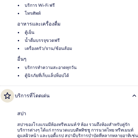
บริการ Wi-Fi ฟรี
โทรศัพท์
อาหารและเครื่องดื่ม
ตู้เย็น
น้ำดื่มบรรจุขวดฟรี
เครื่องครัว/จาน/ช้อนส้อม
อื่นๆ
บริการทำความสะอาดทุกวัน
ตู้นิรภัยที่เก็บแล็ปท็อปได้
บริการที่โดดเด่น
สปา
สปาของโรงแรมมีห้องทรีทเมนท์ 9 ห้อง รวมถึงห้องสำหรับคู่รัก
บริการต่างๆ ได้แก่ การนวดแบบดีพทิชชู การนวดไทย ทรีทเมนท์
ดูแลผิวหน้า และบอดี้แรป สปามีบริการบำบัดที่หลากหลายอาทิเช่น