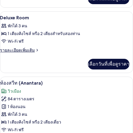
Suite
เติม
นจ์
เกี่ยว
Room)
ได้
กับ
(Siam
เครื่องนอนระดับพรีเมียม, ผ้านวมขนเป็ด, 
เปิด
3
Royal
Deluxe Room
Suite
Suite
ภาพถ่าย
Room)
พักได้ 3 คน
ทั้งหมด
1 เตียงคิงไซส์ หรือ 2 เตียงสำหรับสองท่าน
ของ
Wi-Fi ฟรี
Deluxe
ราย
รายละเอียดเพิ่มเติม
Room
ละเอียด
เพิ่ม
เลือกวันที่เพื่อดูราคา
เติม
เกี่ยว
กับ
ห้องสวีท (Anantara) | ห้องนั่งเล่น
เปิด
5
Deluxe
ห้องสวีท (Anantara)
Room
ภาพถ่าย
วิวเมือง
ทั้งหมด
84 ตารางเมตร
ของ
1 ห้องนอน
ห้อง
พักได้ 3 คน
1 เตียงคิงไซส์ หรือ 2 เตียงเดี่ยว
สวีท
Wi-Fi ฟรี
(Anantara)