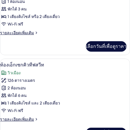
ของ
1 ห้องนอน
(Kasara)
ห้อง
พักได้ 3 คน
1 เตียงคิงไซส์ หรือ 2 เตียงเดี่ยว
เอ็ก
Wi-Fi ฟรี
เซก
ราย
รายละเอียดเพิ่มเติม
คิว
ละเอียด
ทีฟ
เพิ่ม
เลือกวันที่เพื่อดูราคา
เติม
สวีท
เกี่ยว
(Kasara)
กับ
เครื่องนอนระดับพรีเมียม, ผ้านวมขนเป็ด, 
เปิด
4
ห้อง
ห้องเอ็กเซกคิวทีฟสวีท
เอ็ก
ภาพถ่าย
วิวเมือง
เซก
ทั้งหมด
คิว
126 ตารางเมตร
ทีฟ
ของ
2 ห้องนอน
สวี
ท
ห้อง
พักได้ 6 คน
(Kasara)
1 เตียงคิงไซส์ และ 2 เตียงเดี่ยว
เอ็ก
Wi-Fi ฟรี
เซก
ราย
รายละเอียดเพิ่มเติม
คิว
ละเอียด
ทีฟ
เพิ่ม