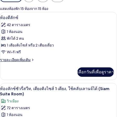
กรอง
แสดงห้องพัก 15 ห้องจาก 15 ห้อง
ที่
เครื่องนอนระดับพรีเมียม, ผ้านวมขนเป็ด, 
เปิด
มี
5
ห้องดีลักซ์
ให้
ภาพถ่าย
42 ตารางเมตร
สำหรับ
ทั้งหมด
1 ห้องนอน
ห้อง
ของ
พักได้ 2 คน
พัก
ห้อง
1 เตียงคิงไซส์ หรือ 2 เตียงเดี่ยว
Wi-Fi ฟรี
ดี
ราย
รายละเอียดเพิ่มเติม
ลัก
ละเอียด
ซ์
เพิ่ม
เลือกวันที่เพื่อดูราคา
เติม
เกี่ยว
กับ
ห้องลักซ์ชัวรี่สวีท, เตียงคิงไซส์ 1 เตีย
เปิด
5
ห้อง
ห้องลักซ์ชัวรี่สวีท, เตียงคิงไซส์ 1 เตียง, ใช้คลับเลานจ์ได้ (Siam
ดี
ภาพถ่าย
Suite Room)
ลัก
ทั้งหมด
วิวเมือง
ซ์
72 ตารางเมตร
ของ
1 ห้องนอน
ห้อง