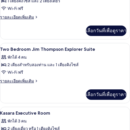
ของ
1 เตียงคิงไซส์ และ 2 เตียงเดี่ยว
ท
Two
Wi-Fi ฟรี
Bedroom
ราย
รายละเอียดเพิ่มเติม
Jim
ละเอียด
เพิ่ม
Thompson
เลือกวันที่เพื่อดูราคา
เติม
Explorer
เกี่ยว
Suite
กับ
เครื่องนอนระดับพรีเมียม, ผ้านวมขนเป็ด, 
เปิด
7
Two
Two Bedroom Jim Thompson Explorer Suite
Bedroom
ภาพถ่าย
พักได้ 4 คน
Jim
ทั้งหมด
Thompson
2 เตียงสำหรับสองท่าน และ 1 เตียงคิงไซส์
Explorer
ของ
Wi-Fi ฟรี
Suite
Two
ราย
รายละเอียดเพิ่มเติม
Bedroom
ละเอียด
เพิ่ม
Jim
เลือกวันที่เพื่อดูราคา
เติม
Thompson
เกี่ยว
Explorer
กับ
เครื่องนอนระดับพรีเมียม, ผ้านวมขนเป็ด, 
เปิด
8
Two
Suite
Kasara Executive Room
Bedroom
ภาพถ่าย
พักได้ 3 คน
Jim
ทั้งหมด
Thompson
2 เตียงเดี่ยว หรือ 1 เตียงคิงไซส์