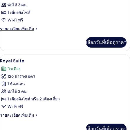
พักได้ 3 คน
ลัก
1 เตียงคิงไซส์
ซ์ชัว
Wi-Fi ฟรี
รี่
ราย
รายละเอียดเพิ่มเติม
สวีท,
ละเอียด
เพิ่ม
เตียง
เลือกวันที่เพื่อดูราคา
เติม
เกี่ยว
คิง
กับ
Royal Suite | เครื่องนอนระดับพรีเมียม, ผ
เปิด
ไซส์
5
ห้อง
Royal Suite
ลัก
1
ภาพถ่าย
วิวเมือง
ซ์ชัว
เตียง,
ทั้งหมด
รี่
126 ตารางเมตร
สวี
ใช้
ของ
1 ห้องนอน
ท,
คลับ
Royal
เตียง
พักได้ 3 คน
คิง
Suite
เลา
1 เตียงคิงไซส์ หรือ 2 เตียงเดี่ยว
ไซส์
Wi-Fi ฟรี
นจ์
1
เตียง,
ราย
ได้
รายละเอียดเพิ่มเติม
ใช้
ละเอียด
คลับ
(Siam
เพิ่ม
เลา
เลือกวันที่เพื่อดูราคา