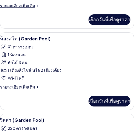
ราย
รายละเอียดเพิ่มเติม
ละเอียด
เพิ่ม
เลือกวันที่เพื่อดูราคา
เติม
เกี่ยว
กับ
ห้องสวีท (Garden Pool) | เครื่องนอนระดั
เปิด
4
ห้อง
ห้องสวีท (Garden Pool)
สวี
ภาพถ่าย
91 ตารางเมตร
ท
ทั้งหมด
(Anantara)
1 ห้องนอน
ของ
พักได้ 3 คน
ห้อง
1 เตียงคิงไซส์ หรือ 2 เตียงเดี่ยว
Wi-Fi ฟรี
สวีท
(Garden
ราย
รายละเอียดเพิ่มเติม
ละเอียด
Pool)
เพิ่ม
เลือกวันที่เพื่อดูราคา
เติม
เกี่ยว
กับ
วิลล่า (Garden Pool) | เครื่องนอนระดับพร
เปิด
4
ห้อง
วิลล่า (Garden Pool)
สวี
ภาพถ่าย
220 ตารางเมตร
ท