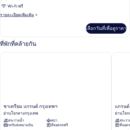
Explorer
ของ
Wi-Fi ฟรี
Suite
Kasara
ราย
รายละเอียดเพิ่มเติม
Executive
ละเอียด
เพิ่ม
Room
เลือกวันที่เพื่อดูราคา
เติม
เกี่ยว
กับ
ที่พักที่คล้ายกัน
Kasara
Executive
ชาเทรียม แกรนด์ กรุงเทพฯ
แกรนด์ เ
Room
ชา
แก
ชาเทรียม แกรนด์ กรุงเทพฯ
แกรนด์
เท
รนด์
ย่านใจกลางกรุงเทพ
ย่านใจก
รียม
เซนเตอร
สระว่ายน้ำ
สปา
สระว่า
แก
พอ
รถรับส่งสนามบิน
ที่จอดรถฟรี
ที่จอด
รนด์
ยต์