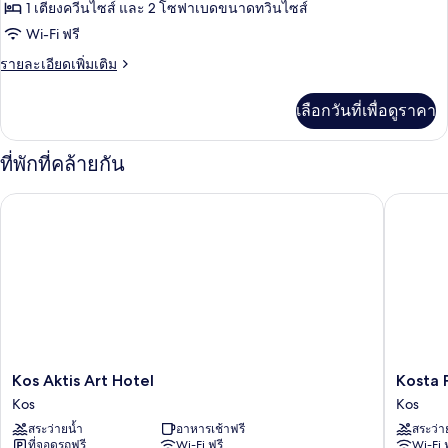
1 เตียงควีนไซส์ และ 2 โซฟาเบดขนาดทวินไซส์
ดี
Wi-Fi ฟรี
ลัก
ราย
รายละเอียดเพิ่มเติม
ซ์
ละเอียด
สวีท,
เพิ่ม
เลือกวันที่เพื่อดูราคา
เติม
วิว
เกี่ยว
กับ
ทะเล
ที่พักที่คล้ายกัน
ห้อง
ดี
Kos Aktis Art Hotel
Kosta Pa
ลัก
ซ์
สวี
ท,
วิว
ทะเล
Kos
Kosta
Kos Aktis Art Hotel
Kosta 
Aktis
Palace
Kos
Kos
Art
Kos
สระว่ายน้ำ
อาหารเช้าฟรี
สระว่า
Hotel
ที่จอดรถฟรี
Wi-Fi ฟรี
Wi-Fi 