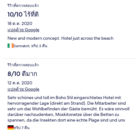
รีวิวที่ตรวจสอบแล้ว
10/10 ไร้ที่ติ
18 ต.ค. 2020
แปลด้วย Google
New and modern concept. Hotel just across the beach
Sannakrit, ทริป 3 คืน
รีวิวที่ตรวจสอบแล้ว
8/10 ดีมาก
12 ต.ค. 2020
แปลด้วย Google
Sehr schönes und toll im Boho Stil eingerichtetes Hotel mit
hervorragender Lage (direkt am Strand). Die Mitarbeiter sind
sehr um das Wohlbefinden der Gäste bemüht. Es wäre sinnvoll
darüber nachzudenken, Moskitonetze über die Betten zu
spannen, da die Insekten dort eine echte Plage sind und uns
schlaflose Nächte bereitet haben (trotz Mückenspray).
ทริป 7 คืน
Coronabedingt wird beim Frühstück eine Standard Auswahl
plus zusätzliche Bestellungen direkt an den Tisch gebracht, was