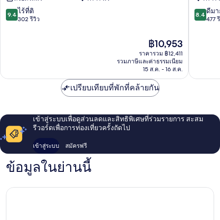
Kos
9.4
8.4
ไร้ที่ติ
ดีมา
9.4
8.4
จาก
จาก
302 รีวิว
477 รี
10,
10,
ไร้
ดี
ราคา
฿10,953
ที่
มาก,
ปัจจุบัน
ราคารวม ฿12,411
ติ,
477
คือ
รวมภาษีและค่าธรรมเนียม
302
รีวิว
฿10,953
15 ส.ค. - 16 ส.ค.
รีวิว
เปรียบเทียบที่พักที่คล้ายกัน
เข้าสู่ระบบเพื่อดูส่วนลดและสิทธิพิเศษที่ร่วมรายการ สะสม
รีวอร์ดเพื่อการท่องเที่ยวครั้งถัดไป
เข้าสู่ระบบ
สมัครฟรี
ข้อมูลในย่านนี้