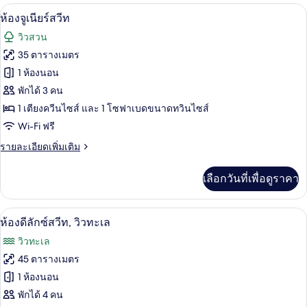
กับ
ห้องจูเนียร์สวีท | มินิบาร์, Wi-Fi ฟรี, ผ้าป
เปิด
1
ห้อง
ห้องจูเนียร์สวีท
ซู
ภาพถ่าย
วิวสวน
พี
ทั้งหมด
เรียดั
35 ตารางเมตร
บเบิล
ของ
1 ห้องนอน
ห้อง
พักได้ 3 คน
1 เตียงควีนไซส์ และ 1 โซฟาเบดขนาดทวินไซส์
จู
Wi-Fi ฟรี
เนียร์
ราย
รายละเอียดเพิ่มเติม
สวีท
ละเอียด
เพิ่ม
เลือกวันที่เพื่อดูราคา
เติม
เกี่ยว
กับ
ห้องดีลักซ์สวีท, วิวทะเล | มินิบาร์, Wi-Fi 
เปิด
4
ห้อง
ห้องดีลักซ์สวีท, วิวทะเล
จู
ภาพถ่าย
วิวทะเล
เนียร์
ทั้งหมด
สวี
45 ตารางเมตร
ท
ของ
1 ห้องนอน
ห้อง
พักได้ 4 คน