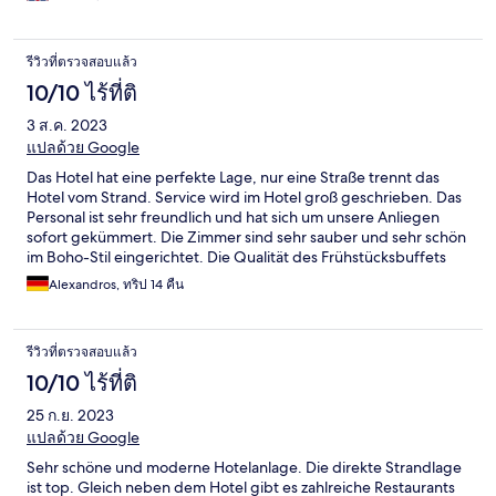
รีวิวที่ตรวจสอบแล้ว
10/10 ไร้ที่ติ
3 ส.ค. 2023
แปลด้วย Google
Das Hotel hat eine perfekte Lage, nur eine Straße trennt das
Hotel vom Strand. Service wird im Hotel groß geschrieben. Das
Personal ist sehr freundlich und hat sich um unsere Anliegen
sofort gekümmert. Die Zimmer sind sehr sauber und sehr schön
im Boho-Stil eingerichtet. Die Qualität des Frühstücksbuffets
war hervorragend. Alle Lebensmittel sind sehr frisch und
Alexandros, ทริป 14 คืน
werden super zubereitet. Das Hotel-Restaurant bietet ebenfalls
eine sehr gute Qualität und ist absolut empfehlenswert. Wir
sind rundum begeistert und werden wieder kommen.
รีวิวที่ตรวจสอบแล้ว
10/10 ไร้ที่ติ
25 ก.ย. 2023
แปลด้วย Google
Sehr schöne und moderne Hotelanlage. Die direkte Strandlage
ist top. Gleich neben dem Hotel gibt es zahlreiche Restaurants