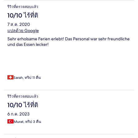
zwar sehr komfortabel ist, aber auch viel Verschwendung
รีวิวที่ตรวจสอบแล้ว
verursacht (Beispiel halbvoller Brotkorb und halbe
Aufschnittplatte). Eine Empfehlung wäre, dass die Gäste z.B.
10/10 ไร้ที่ติ
eine Liste kurz vorher ausfüllen, um nur die Dinge und vor allem
7 ส.ค. 2020
die Mengen zu erhalten, die auch verzehrt werden. Insgesamt
hatten wir einen sehr angenehmen Aufenthalt.
แปลด้วย Google
Sehr erholsame Ferien erlebt! Das Personal war sehr freundliche
und das Essen lecker!
Sarah, ทริป 11 คืน
รีวิวที่ตรวจสอบแล้ว
10/10 ไร้ที่ติ
6 ก.ค. 2023
Murat, ทริป 3 คืน