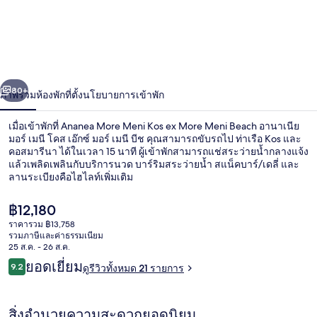
More
Meni
Kos
ex
่อน
ถัดไป
More
น้า
80+
ภาพรวม
ห้องพัก
ที่ตั้ง
นโยบายการเข้าพัก
Meni
Beach
เมื่อเข้าพักที่ Ananea More Meni Kos ex More Meni Beach อานาเนีย
มอร์ เมนี โคส เอ๊กซ์ มอร์ เมนี บีช คุณสามารถขับรถไป ท่าเรือ Kos และ
อา
คอสมารีนา ได้ในเวลา 15 นาที ผู้เข้าพักสามารถแช่สระว่ายน้ำกลางแจ้ง
แล้วเพลิดเพลินกับบริการนวด บาร์ริมสระว่ายน้ำ สแน็คบาร์/เดลี่ และ
นา
ลานระเบียงคือไฮไลท์เพิ่มเติม
เนีย
ราคา
฿12,180
ปัจจุบัน
ราคารวม ฿13,758
มอร์
฿12,180
รวมภาษีและค่าธรรมเนียม
บริเวณภายนอก
25 ส.ค. - 26 ส.ค.
เมนี
รีวิว
ยอดเยี่ยม
9.2
ดูรีวิวทั้งหมด 21 รายการ
9.2 จาก 10
โคส
สิ่งอำนวยความสะดวกยอดนิยม