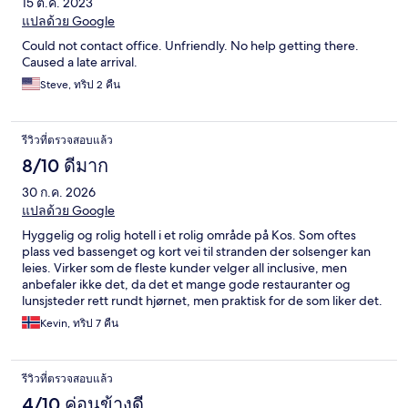
15 ต.ค. 2023
แปลด้วย Google
Could not contact office. Unfriendly. No help getting there.
Caused a late arrival.
Steve, ทริป 2 คืน
รีวิวที่ตรวจสอบแล้ว
8/10 ดีมาก
30 ก.ค. 2026
แปลด้วย Google
Hyggelig og rolig hotell i et rolig område på Kos. Som oftes
plass ved bassenget og kort vei til stranden der solsenger kan
leies. Virker som de fleste kunder velger all inclusive, men
anbefaler ikke det, da det et mange gode restauranter og
lunsjsteder rett rundt hjørnet, men praktisk for de som liker det.
Generelt hyggelig og hjelpsomt personale.
Kevin, ทริป 7 คืน
รีวิวที่ตรวจสอบแล้ว
4/10 ค่อนข้างดี