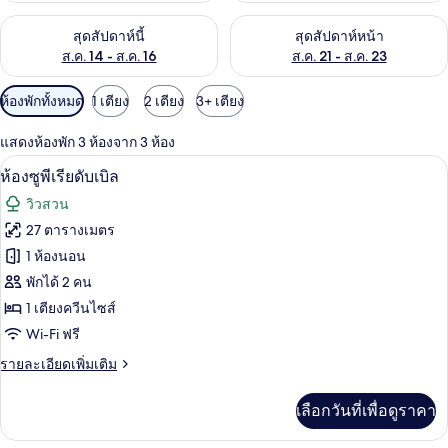
ตรวจสอบจำนวนห้องพักว่างในสุดสัปดาห์นี้ ส.ค. 14 - ส.ค. 16
ตรวจสอบจำนวนห้องพักว่างในสุดส
สุดสัปดาห์นี้
สุดสัปดาห์หน้า
ส.ค. 14 - ส.ค. 16
ส.ค. 21 - ส.ค. 23
ตัว
ห้องพักทั้งหมด
1 เตียง
2 เตียง
3+ เตียง
กรอง
แสดงห้องพัก 3 ห้องจาก 3 ห้อง
ที่
ห้องซูพีเรียดับเบิล | มินิบาร์, Wi-Fi ฟรี, ผ
เปิด
มี
4
ห้องซูพีเรียดับเบิล
ให้
ภาพถ่าย
วิวสวน
สำหรับ
ทั้งหมด
27 ตารางเมตร
ห้อง
ของ
1 ห้องนอน
พัก
ห้อง
พักได้ 2 คน
1 เตียงควีนไซส์
ซู
Wi-Fi ฟรี
พี
ราย
รายละเอียดเพิ่มเติม
เรียดั
ละเอียด
บเบิล
เพิ่ม
เลือกวันที่เพื่อดูราคา
เติม
เกี่ยว