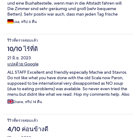
und eine Bushaltestelle, wenn man in die Altstadt fahren will.
Die Zimmer sind sehr geräumig und groß (sehr bequeme
Betten). Sehr positiv war auch, dass man jeden Tag frische
Handtücher für den Strand bekommen hat. - es gibt keine
Lisa, ทริป 6 คืน
Steckdose im Badezimmer (beim Haare föhnen/stylen war das
schwierig) -Frühstücksbüffet könnte etwas
abwechslungsreicher sein, aber ist ok -Toilette wurde nicht
รีวิวที่ตรวจสอบแล้ว
gereinigt, da sie noch schmutzig von den Vorgänger war (auf
unsere Bitte diese zu säubern wurde nicht nachgegangen)
10/10 ไร้ที่ติ
21 มิ.ย. 2023
แปลด้วย Google
ALL STAFF Excellent and friendly especially Machie and Stavros.
Do not like what you have done with the old Scala now Paron,
supposed to be international very dissappointed as NO soup
(due to eating problems) was available. So never even tried the
menu but didnt like what we read. Hop my comments help. Also
room 109 dangerous low overhang out on balcony!
Diane, ทริป 14 คืน
รีวิวที่ตรวจสอบแล้ว
4/10 ค่อนข้างดี