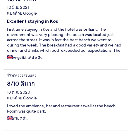
10 มิ.ย. 2021
แปลด้วย Google
Excellent staying in Kos
First time staying in Kos and the hotel was brilliant. The
environment was very pleasing, the beach was located just
across the street. It was in fact the best beach we went to
during the week. The breakfast had a good variety and we had
dinner and drinks which both exceeded our expectations. The
people were friendly and everyone was happy to help with any
Angeliki, ทริป 6 คืน
questions. Really loved the sun loungers around the pool and at
the beach very comfy. Located not too far from Kos - you just
need a car to move around freely
รีวิวที่ตรวจสอบแล้ว
8/10 ดีมาก
18 ต.ค. 2020
แปลด้วย Google
Loved the ambiance, bar and restaurant aswell as the beach.
Room was quite dark.
ทริป 7 คืน