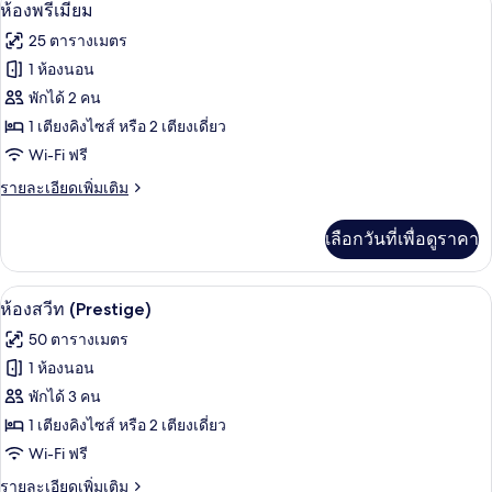
เปิด
3
ห้อง
ห้องพรีเมียม
สวี
ภาพถ่าย
25 ตารางเมตร
ท
ทั้งหมด
(Portofino)
1 ห้องนอน
ของ
พักได้ 2 คน
ห้อง
1 เตียงคิงไซส์ หรือ 2 เตียงเดี่ยว
Wi-Fi ฟรี
พรีเมียม
ราย
รายละเอียดเพิ่มเติม
ละเอียด
เพิ่ม
เลือกวันที่เพื่อดูราคา
เติม
เกี่ยว
กับ
ห้องสวีท (Prestige) | เครื่องนอนป้องกันส
เปิด
8
ห้อง
ห้องสวีท (Prestige)
พรีเมียม
ภาพถ่าย
50 ตารางเมตร
ทั้งหมด
1 ห้องนอน
ของ
พักได้ 3 คน
ห้อง
1 เตียงคิงไซส์ หรือ 2 เตียงเดี่ยว
Wi-Fi ฟรี
สวีท
(Prestige)
ราย
รายละเอียดเพิ่มเติม