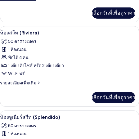
ละเอียด
เพิ่ม
เลือกวันที่เพื่อดูราคา
เติม
เกี่ยว
กับ
ห้องสวีท (Riviera) | เครื่องนอนป้องกันสา
เปิด
11
ห้อง
ห้องสวีท (Riviera)
สวี
ภาพถ่าย
50 ตารางเมตร
ท
ทั้งหมด
(Prestige)
1 ห้องนอน
ของ
พักได้ 4 คน
ห้อง
1 เตียงคิงไซส์ หรือ 2 เตียงเดี่ยว
Wi-Fi ฟรี
สวีท
(Riviera)
ราย
รายละเอียดเพิ่มเติม
ละเอียด
เพิ่ม
เลือกวันที่เพื่อดูราคา
เติม
เกี่ยว
กับ
ห้องจูเนียร์สวีท (Splendido) | เครื่องนอ
เปิด
7
ห้อง
ห้องจูเนียร์สวีท (Splendido)
สวี
ภาพถ่าย
50 ตารางเมตร
ท
ทั้งหมด
(Riviera)
1 ห้องนอน