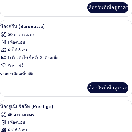
Dolce
เพิ่ม
Vita)
เลือกวันที่เพื่อดูราคา
เติม
เกี่ยว
กับ
ห้องสวีท (Baronessa) | เครื่องนอนป้องกั
เปิด
26
ห้อง
ห้องสวีท (Baronessa)
สวี
ภาพถ่าย
50 ตารางเมตร
ท
ทั้งหมด
(La
1 ห้องนอน
Dolce
ของ
พักได้ 3 คน
Vita)
ห้อง
1 เตียงคิงไซส์ หรือ 2 เตียงเดี่ยว
Wi-Fi ฟรี
สวีท
(Baronessa)
ราย
รายละเอียดเพิ่มเติม
ละเอียด
เพิ่ม
เลือกวันที่เพื่อดูราคา
เติม
เกี่ยว
กับ
ห้องจูเนียร์สวีท (Prestige) | เครื่องนอน
เปิด
8
ห้อง
ห้องจูเนียร์สวีท (Prestige)
สวี
ภาพถ่าย
45 ตารางเมตร
ท
ทั้งหมด
(Baronessa)
1 ห้องนอน
ของ
พักได้ 3 คน