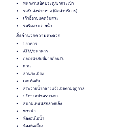
พนักงานเปิดประตู/ยกกระเป๋า
รถรับส่งชายหาด (คิดค่าบริการ)
เก้าอี้อาบแดดริมสระ
ร่มริมสระว่ายน้ำ
สิ่งอำนวยความสะดวก
1 อาคาร
ATM/ธนาคาร
กล่องนิรภัยที่ฝ่ายต้อนรับ
สวน
ลานระเบียง
เฮลท์คลับ
สระว่ายน้ำกลางแจ้งเปิดตามฤดูกาล
บริการสปาครบวงจร
สนามเทนนิสกลางแจ้ง
ซาวน่า
ห้องอบไอน้ำ
ห้องจัดเลี้ยง