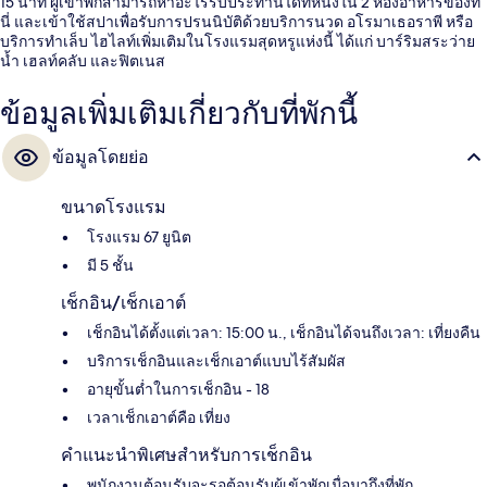
15 นาที ผู้เข้าพักสามารถหาอะไรรับประทานได้ที่หนึ่งใน 2 ห้องอาหารของที่
นี่ และเข้าใช้สปาเพื่อรับการปรนนิบัติด้วยบริการนวด อโรมาเธอราพี หรือ
บริการทำเล็บ ไฮไลท์เพิ่มเติมในโรงแรมสุดหรูแห่งนี้ ได้แก่ บาร์ริมสระว่าย
น้ำ เฮลท์คลับ และฟิตเนส
ข้อมูลเพิ่มเติมเกี่ยวกับที่พักนี้
ข้อมูลโดยย่อ
ขนาดโรงแรม
โรงแรม 67 ยูนิต
มี 5 ชั้น
เช็กอิน/เช็กเอาต์
เช็กอินได้ตั้งแต่เวลา: 15:00 น., เช็กอินได้จนถึงเวลา: เที่ยงคืน
บริการเช็กอินและเช็กเอาต์แบบไร้สัมผัส
อายุขั้นต่ำในการเช็กอิน - 18
เวลาเช็กเอาต์คือ เที่ยง
คำแนะนำพิเศษสำหรับการเช็กอิน
พนักงานต้อนรับจะรอต้อนรับผู้เข้าพักเมื่อมาถึงที่พัก