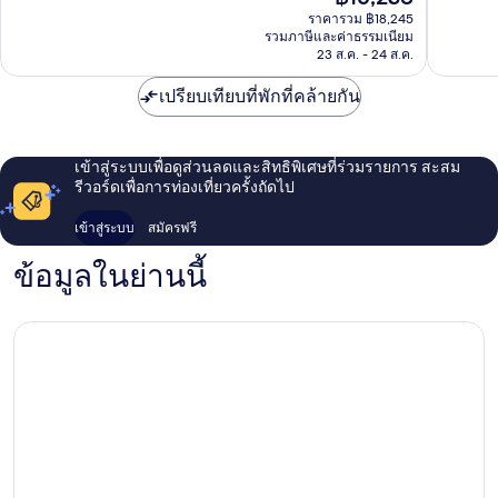
ปัจจุบัน
ฟิโน
ติ,
631
ราคารวม ฿18,245
คือ
โค
1,004
รีวิว
รวมภาษีและค่าธรรมเนียม
฿16,238
สต์
23 ส.ค. - 24 ส.ค.
รีวิว
Rapallo
เปรียบเทียบที่พักที่คล้ายกัน
เข้าสู่ระบบเพื่อดูส่วนลดและสิทธิพิเศษที่ร่วมรายการ สะสม
รีวอร์ดเพื่อการท่องเที่ยวครั้งถัดไป
เข้าสู่ระบบ
สมัครฟรี
ข้อมูลในย่านนี้