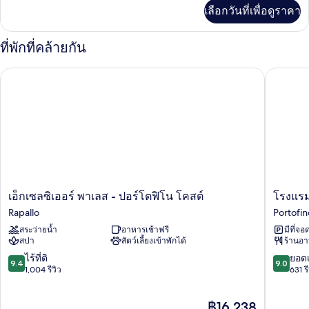
เพิ่ม
เลือกวันที่เพื่อดูราคา
(San
เติม
เกี่ยว
Fruttuoso)
กับ
ที่พักที่คล้ายกัน
ห้อง
สวี
เอ็กเซลซิเออร์ พาเลส - ปอร์โตฟิโน โคสต์
โรงแรมป
ท
(San
Fruttuoso)
เอ็ก
โรง
เอ็กเซลซิเออร์ พาเลส - ปอร์โตฟิโน โคสต์
โรงแรม
เซล
แรม
Rapallo
Portofin
ซิ
ปิก
สระว่ายน้ำ
อาหารเช้าฟรี
มีที่จอ
เอ
โคโล
สปา
สัตว์เลี้ยงเข้าพักได้
ร้านอ
อร์
ปอร์
พา
โต
9.4
9.0
ไร้ที่ติ
ยอดเ
9.4
9.0
เลส
ฟิโน
จาก
จาก
1,004 รีวิว
631 รี
-
Portofin
10,
10,
ปอร์
ไร้
ยอด
ราคา
฿16,238
โต
ที่
เยี่ยม,