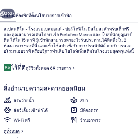
โด
่อน
ถัดไป
น้า
202+
-
ภาพรวม
ห้องพัก
ที่ตั้ง
นโยบายการเข้าพัก
โรง
สเปลนดิโด - โรงแรมเบลมอนด์ - ปอร์โตฟิโน มีสโมสรสำหรับเด็กฟรี
และคุณสามารถเดินไป ท่าเรือ Portofino Marina และ โบสถ์นักบุญมาร์
แรม
ติน ได้ใน 15 นาที ผู้เข้าพักสามารถหาอะไรรับประทานได้ที่หนึ่งใน 2
ห้องอาหารของที่นี่ และเข้าใช้สปาเพื่อรับการปรนนิบัติด้วยบริการนวด
เบ
อโรมาเธอราพี หรือบริการทำเล็บ ไฮไลท์เพิ่มเติมในโรงแรมสุดหรูแห่งนี้
ได้แก่ บาร์ริมสระว่ายน้ำ เฮลท์คลับ และฟิตเนส
ลม
รีวิว
ไร้ที่ติ
9.6
ดูรีวิวทั้งหมด 69 รายการ
9.6 จาก 10
อนด์
วิวจากที่พัก
-
สิ่งอำนวยความสะดวกยอดนิยม
ปอร์
สระว่ายน้ำ
สปา
โต
สัตว์เลี้ยงเข้าพักได้
มีที่จอดรถ
ฟิโน
Wi-Fi ฟรี
ร้านอาหาร
ดูทั้งหมด