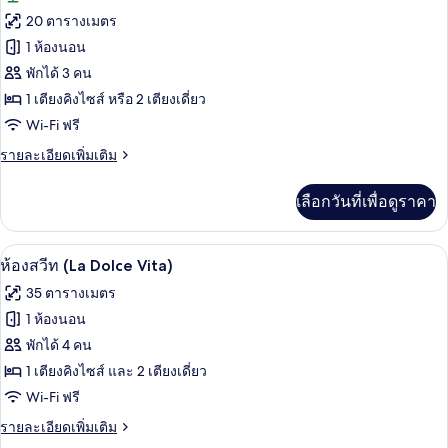
สำหรับ
ทั้งหมด
20 ตารางเมตร
ห้อง
ของ
1 ห้องนอน
พัก
ห้อง
พักได้ 3 คน
1 เตียงคิงไซส์ หรือ 2 เตียงเดี่ยว
พัก,
Wi-Fi ฟรี
วิว
ราย
รายละเอียดเพิ่มเติม
สวน
ละเอียด
เพิ่ม
เลือกวันที่เพื่อดูราคา
เติม
เกี่ยว
กับ
ห้องสวีท (La Dolce Vita) | เครื่องนอนป้อ
เปิด
10
ห้อง
ห้องสวีท (La Dolce Vita)
พัก,
ภาพถ่าย
35 ตารางเมตร
วิว
ทั้งหมด
สวน
1 ห้องนอน
ของ
พักได้ 4 คน
ห้อง
1 เตียงคิงไซส์ และ 2 เตียงเดี่ยว
Wi-Fi ฟรี
สวีท
(La
ราย
รายละเอียดเพิ่มเติม
ละเอียด